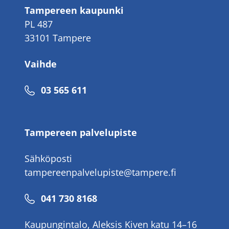
Tampereen kaupunki
PL 487
33101 Tampere
Vaihde
Puhelinnumero
03 565 611
Tampereen palvelupiste
Sähköposti
tampereenpalvelupiste@tampere.fi
Puhelinnumero
041 730 8168
Kaupungintalo, Aleksis Kiven katu 14–16