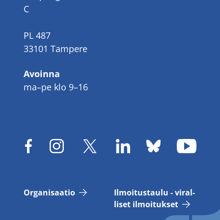
C
PL 487
33101 Tampere
Avoinna
ma–pe klo 9–16
Or­ga­ni­saa­tio
Il­moi­tus­tau­lu - vi­ral­
li­set il­moi­tuk­set