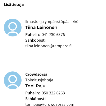
Li­sä­tie­to­ja
Ilmasto- ja ympäristöpäällikkö
Tiina Lei­no­nen
Puhelin:
041 730 6376
Sähköposti:
tiina.leinonen@tampere.fi
Crowdsorsa
Toimitusjohtaja
Toni Paju
Puhelin:
050 322 6263
Sähköposti:
toni.paju@crowdsorsa.com