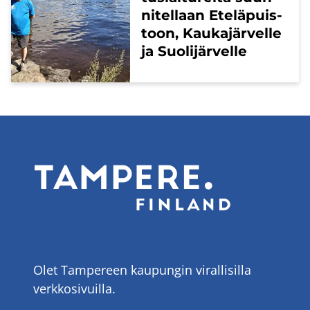
ni­tel­laan Ete­lä­puis­
toon, Kau­ka­jär­vel­le
ja Suo­li­jär­vel­le
Olet Tampereen kaupungin virallisilla
verkkosivuilla.