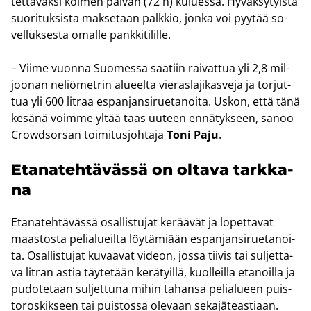
tet­ta­vak­si kol­men päi­vän (72 h) ku­lues­sa. Hy­väk­sy­tyis­tä
suo­ri­tuk­sis­ta mak­se­taan palk­kio, jonka voi pyy­tää so­
vel­luk­ses­ta omal­le pank­ki­ti­lil­le.
– Viime vuon­na Suo­mes­sa saa­tiin rai­vat­tua yli 2,8 mil­
joo­nan ne­liö­met­rin alu­eel­ta vie­ras­la­ji­kas­ve­ja ja tor­jut­
tua yli 600 lit­raa es­pan­jan­si­rue­ta­noi­ta. Uskon, että tänä
ke­sä­nä voim­me yltää taas uu­teen en­nä­tyk­seen, sanoo
Crowdsorsan toi­mi­tus­joh­ta­ja
Toni Paju
.
Eta­na­teh­tä­väs­sä on ol­ta­va tark­ka­
na
Eta­na­teh­tä­väs­sä osal­lis­tu­jat ke­rää­vät ja lo­pet­ta­vat
maas­tos­ta pe­lia­lueil­ta löy­tä­mi­ään es­pan­jan­si­rue­ta­noi­
ta. Osal­lis­tu­jat ku­vaa­vat vi­deon, jossa tii­vis tai sul­jet­ta­
va lit­ran astia täy­te­tään ke­rä­tyil­lä, kuol­leil­la eta­noil­la ja
pu­do­te­taan sul­jet­tu­na mihin ta­han­sa pe­lia­lu­een puis­
to­ros­kik­seen tai puis­tos­sa ole­vaan se­ka­jä­teas­ti­aan.