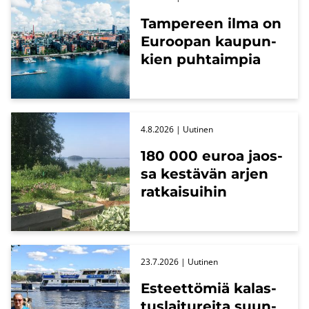
Tam­pe­reen ilma on
Eu­roo­pan kau­pun­
kien puh­taim­pia
4.8.2026
| Uu­ti­nen
180 000 euroa jaos­
sa kes­tä­vän arjen
rat­kai­sui­hin
23.7.2026
| Uu­ti­nen
Es­teet­tö­miä ka­las­
tus­lai­tu­rei­ta suun­