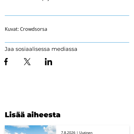
Kuvat:
Crowdsorsa
Jaa sosiaalisessa mediassa
Lisää ai­hees­ta
7.8.2026
| Uu­ti­nen