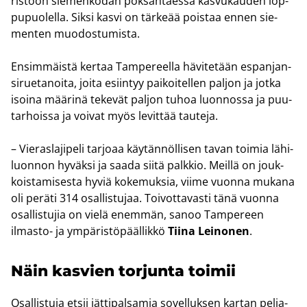
ris­töön sie­men­ko­dan pok­sah­taes­sa kas­vu­kau­den lop­
pu­puo­lel­la. Siksi kasvi on tär­ke­ää pois­taa ennen sie­
men­ten muo­dos­tu­mis­ta.
En­sim­mäis­tä ker­taa Tam­pe­reel­la hä­vi­te­tään es­pan­jan­
si­rue­ta­noi­ta, joita esiin­tyy pai­koi­tel­len pal­jon ja jotka
isoi­na mää­ri­nä te­ke­vät pal­jon tuhoa luon­nos­sa ja puu­
tar­hois­sa ja voi­vat myös le­vit­tää tau­te­ja.
– Vie­ras­la­ji­pe­li tar­jo­aa käy­tän­nöl­li­sen tavan toi­mia lä­hi­
luon­non hy­väk­si ja saada siitä palk­kio. Meil­lä on jouk­
kois­ta­mi­ses­ta hyviä ko­ke­muk­sia, viime vuon­na mu­ka­na
oli pe­rä­ti 314 osal­lis­tu­jaa. Toi­vot­ta­vas­ti tänä vuon­na
osal­lis­tu­jia on vielä enem­män, sanoo Tam­pe­reen
ilmasto-​ ja ym­pä­ris­tö­pääl­lik­kö
Tiina Lei­no­nen
.
Näin kas­vien tor­jun­ta toi­mii
Osal­lis­tu­ja etsii jät­ti­pal­sa­mia so­vel­luk­sen kar­tan pe­lia­