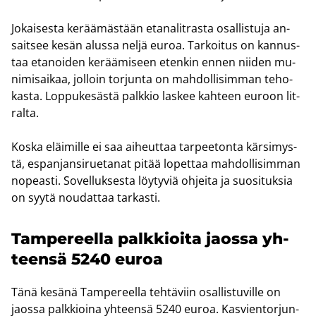
Jo­kai­ses­ta ke­rää­mäs­tään eta­na­lit­ras­ta osal­lis­tu­ja an­
sait­see kesän alus­sa neljä euroa. Tar­koi­tus on kan­nus­
taa eta­noi­den ke­rää­mi­seen eten­kin ennen nii­den mu­
ni­mi­sai­kaa, jol­loin tor­jun­ta on mah­dol­li­sim­man te­ho­
kas­ta. Lop­pu­ke­säs­tä palk­kio las­kee kah­teen eu­roon lit­
ral­ta.
Koska eläi­mil­le ei saa ai­heut­taa tar­pee­ton­ta kär­si­mys­
tä, es­pan­jan­si­rue­ta­nat pitää lo­pet­taa mah­dol­li­sim­man
no­peas­ti. So­vel­luk­ses­ta löy­ty­viä oh­jei­ta ja suo­si­tuk­sia
on syytä nou­dat­taa tar­kas­ti.
Tam­pe­reel­la palk­kioi­ta jaos­sa yh­
teen­sä 5240 euroa
Tänä ke­sä­nä Tam­pe­reel­la teh­tä­viin osal­lis­tu­vil­le on
jaos­sa palk­kioi­na yh­teen­sä 5240 euroa. Kas­vien­tor­jun­