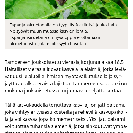
Espanjansiruetanalle on tyypillistä esiintyä joukoittain.
Ne syövät muun muassa kasvien lehtiä.
Espanjansiruetana on hyvä oppia erottamaan
ukkoetanasta, jota ei ole syytä hävittää.
Tam­pe­reen jouk­kois­tet­tu vie­ras­la­ji­tor­jun­ta alkaa 18.5.
Hai­tal­li­set vie­ras­la­jit ovat kas­ve­ja ja eläi­miä, jotka le­viä­
vät uusil­le alueil­le ih­mi­sen myö­tä­vai­ku­tuk­sel­la ja syr­
jäyt­tä­vät al­ku­pe­räis­tä la­jis­toa. Tam­pe­reen kau­pun­ki on
mu­ka­na jouk­kois­te­tus­sa tor­jun­nas­sa nel­jät­tä ker­taa.
Tällä kas­vu­kau­del­la tor­jut­ta­va kas­vi­la­ji on jät­ti­pal­sa­mi,
joka viih­tyy eri­tyi­ses­ti kos­teil­la ja re­he­vil­lä kas­vu­pai­koil­
la ja voi kas­vaa jopa kol­me­met­ri­sek­si. Yksi jät­ti­pal­sa­mi
voi tuot­taa tu­han­sia sie­me­niä, jotka sin­kou­tu­vat ym­pä­