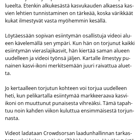
lu­eel­ta. Eten­kin al­ku­ke­säs­tä kas­vu­kau­den al­kaes­sa kas­
vien leh­tien tun­nis­ta­mi­nen on tär­ke­ää, koska vä­rik­käät
kukat il­mes­ty­vät vasta myö­hem­min ke­säl­lä.
Löy­täes­sään so­pi­van esiin­ty­män osal­lis­tu­ja vi­deoi alu­
een kä­ve­le­mäl­lä sen ym­pä­ri. Kun hän on tor­ju­nut kaik­ki
esiin­ty­män vie­ras­la­ji­kas­vit, hän kier­tää saman alu­een
uu­del­leen ja vi­deoi työn­sä jäl­jen. Kar­tal­le il­mes­tyy pu­
nai­nen kasvi-​ikoni mer­kit­se­mään juuri rai­vat­tua aluet­
ta.
Jo ker­taal­leen tor­ju­tun koh­teen voi tor­jua uu­del­leen
heti, kun pe­li­kar­tal­la esiin­ty­mää mark­kee­raa­va kasvi-​
ikoni on muut­tu­nut pu­nai­ses­ta vih­reäk­si. Tämä ta­pah­
tuu noin kah­den vii­kon ku­lut­tua en­sim­mäi­ses­tä tor­jun­
nas­ta.
Vi­deot la­da­taan Crowdsorsan laa­dun­hal­lin­nan tar­kas­