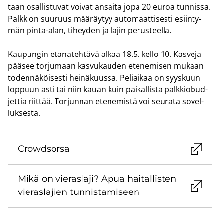
taan osal­lis­tu­vat voi­vat an­sai­ta jopa 20 euroa tun­nis­sa.
Palk­kion suu­ruus mää­räy­tyy au­to­maat­ti­ses­ti esiin­ty­
män pinta-​alan, ti­hey­den ja lajin pe­rus­teel­la.
Kau­pun­gin eta­na­teh­tä­vä alkaa 18.5. kello 10. Kas­ve­ja
pää­see tor­ju­maan kas­vu­kau­den ete­ne­mi­sen mu­kaan
to­den­nä­köi­ses­ti hei­nä­kuus­sa. Pe­liai­kaa on syys­kuun
lop­puun asti tai niin kauan kuin pai­kal­lis­ta palk­kio­bud­
jet­tia riit­tää. Tor­jun­nan ete­ne­mis­tä voi seu­ra­ta so­vel­
luk­ses­ta.
Crowdsorsa
Mikä on vie­ras­la­ji? Apua hai­tal­lis­ten
vie­ras­la­jien tun­nis­ta­mi­seen