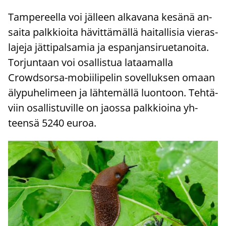
Tam­pe­reel­la voi jäl­leen al­ka­va­na ke­sä­nä an­
sai­ta palk­kioi­ta hä­vit­tä­mäl­lä hai­tal­li­sia vie­ras­
la­je­ja jät­ti­pal­sa­mia ja es­pan­jan­si­rue­ta­noi­ta.
Tor­jun­taan voi osal­lis­tua la­taa­mal­la
Crowdsorsa-​mobiilipelin so­vel­luk­sen omaan
äly­pu­he­li­meen ja läh­te­mäl­lä luon­toon. Teh­tä­
viin osal­lis­tu­vil­le on jaos­sa palk­kioi­na yh­
teen­sä 5240 euroa.