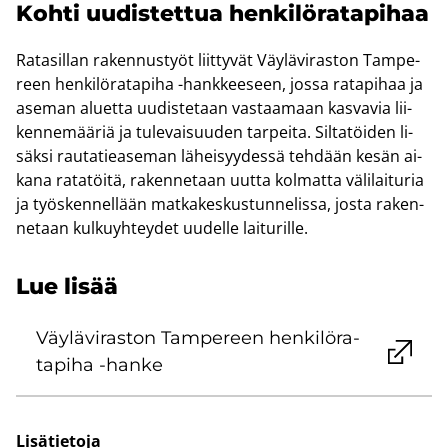
Kohti uu­dis­tet­tua hen­ki­lö­ra­ta­pi­haa
Ra­ta­sil­lan ra­ken­nus­työt liit­ty­vät Väy­lä­vi­ras­ton Tam­pe­
reen hen­ki­lö­ra­ta­pi­ha -​hankkeeseen, jossa ra­ta­pi­haa ja
ase­man aluet­ta uu­dis­te­taan vas­taa­maan kas­va­via lii­
ken­ne­mää­riä ja tu­le­vai­suu­den tar­pei­ta. Sil­ta­töi­den li­
säk­si rau­ta­tie­a­se­man lä­hei­syy­des­sä teh­dään kesän ai­
ka­na ra­ta­töi­tä, ra­ken­ne­taan uutta kol­mat­ta vä­li­lai­tu­ria
ja työs­ken­nel­lään mat­ka­kes­kus­tun­ne­lis­sa, josta ra­ken­
ne­taan kul­ku­yh­tey­det uu­del­le lai­tu­ril­le.
Lue lisää
Väy­lä­vi­ras­ton Tam­pe­reen hen­ki­lö­ra­
ta­pi­ha -​hanke
Li­sä­tie­to­ja