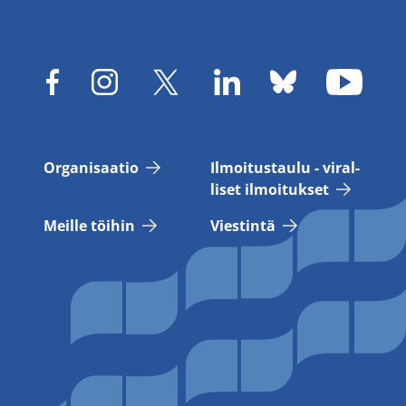
Or­ga­ni­saa­tio
Il­moi­tus­tau­lu - vi­ral­
li­set il­moi­tuk­set
Meil­le töi­hin
Vies­tin­tä