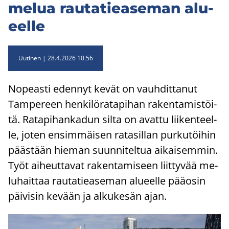
melua rau­ta­tie­a­se­man alu­
eel­le
Uutinen
28.4.2026 10.56
No­peas­ti eden­nyt kevät on vauh­dit­ta­nut
Tam­pe­reen hen­ki­lö­ra­ta­pi­han ra­ken­ta­mis­töi­
tä. Ra­ta­pi­han­ka­dun silta on avat­tu lii­ken­teel­
le, joten en­sim­mäi­sen ra­ta­sil­lan pur­ku­töi­hin
pääs­tään hie­man suun­ni­tel­tua ai­kai­sem­min.
Työt ai­heut­ta­vat ra­ken­ta­mi­seen liit­ty­vää me­
lu­hait­taa rau­ta­tie­a­se­man alu­eel­le pää­osin
päi­vi­sin ke­vään ja al­ku­ke­sän ajan.