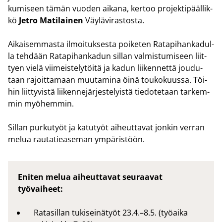
ku­mi­seen tämän vuo­den ai­ka­na, ker­too pro­jek­ti­pääl­lik­
kö
Jetro Ma­ti­lai­nen
Väy­lä­vi­ras­tos­ta.
Ai­kai­sem­mas­ta il­moi­tuk­ses­ta poi­ke­ten Ra­ta­pi­han­ka­dul­
la teh­dään Ra­ta­pi­han­ka­dun sil­lan val­mis­tu­mi­seen liit­
tyen vielä vii­meis­te­ly­töi­tä ja kadun lii­ken­net­tä jou­du­
taan ra­joit­ta­maan muu­ta­mi­na öinä tou­ko­kuus­sa. Töi­
hin liit­ty­vis­tä lii­ken­ne­jär­jes­te­lyis­tä tie­do­te­taan tar­kem­
min myö­hem­min.
Sil­lan pur­ku­työt ja ka­tu­työt ai­heut­ta­vat jon­kin ver­ran
melua rau­ta­tie­a­se­man ym­pä­ris­töön.
Eniten melua aiheuttavat seuraavat
työvaiheet:
Ratasillan tukiseinätyöt 23.4.–8.5. (työaika