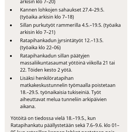
arkisin klo 7–20)
Kannen lohkojen sahaukset 27.4–29.5.
(työaika arkisin klo 7–18)
Sillan purkutyöt rammerilla 4.5.–19.5. (työaika
arkisin klo 7–21)
Ratapihankadun jyrsintätyöt 12.–13.5.
(työaika klo 22–06)
Ratapihankadun sillan päätyjen
massaliikuntasaumat yötöinä viikolla 21 tai
22. Töiden kesto 2 yötä.
Lisäksi henkilöratapihan
matkakeskustunnelin työmaalla poistetaan
18.–29.5. työnaikaisia tukiseiniä. Työt
aiheuttavat melua tunneliin arkipäivien
aikana.
Yötöitä on tiedossa vielä 18.–19.5., kun
Ratapihankatu päällystetään sekä 7.6–9.6. klo 01–