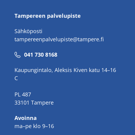
Tampereen palvelupiste
Sähköposti
tampereenpalvelupiste@tampere.fi
Puhelinnumero
041 730 8168
Kaupungintalo, Aleksis Kiven katu 14–16
C
PL 487
33101 Tampere
Avoinna
ma–pe klo 9–16