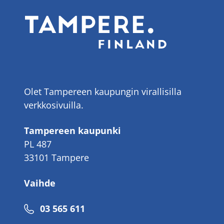
Olet Tampereen kaupungin virallisilla
verkkosivuilla.
Tampereen kaupunki
PL 487
33101 Tampere
Vaihde
Puhelinnumero
03 565 611