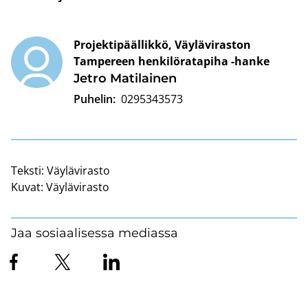
Projektipäällikkö, Väyläviraston
Tampereen henkilöratapiha -hanke
Jetro Ma­ti­lai­nen
Puhelin:
0295343573
Teksti:
Väylävirasto
Kuvat:
Väylävirasto
Jaa sosiaalisessa mediassa