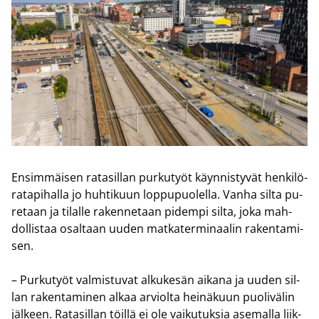
En­sim­mäi­sen ra­ta­sil­lan pur­ku­työt käyn­nis­ty­vät hen­ki­lö­
ra­ta­pi­hal­la jo huh­ti­kuun lop­pu­puo­lel­la. Vanha silta pu­
re­taan ja ti­lal­le ra­ken­ne­taan pi­dem­pi silta, joka mah­
dol­lis­taa osal­taan uuden mat­ka­ter­mi­naa­lin ra­ken­ta­mi­
sen.
– Pur­ku­työt val­mis­tu­vat al­ku­ke­sän ai­ka­na ja uuden sil­
lan ra­ken­ta­mi­nen alkaa ar­viol­ta hei­nä­kuun puo­li­vä­lin
jäl­keen. Ra­ta­sil­lan töil­lä ei ole vai­ku­tuk­sia ase­mal­la liik­