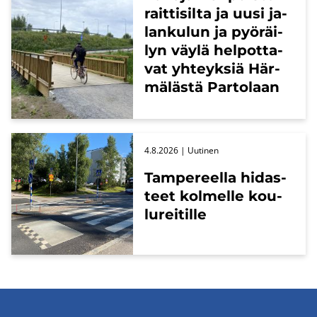
rait­ti­sil­ta ja uusi ja­
lan­ku­lun ja pyö­räi­
lyn väylä hel­pot­ta­
vat yh­teyk­siä Här­
mä­läs­tä Par­to­laan
4.8.2026
| Uu­ti­nen
Tam­pe­reel­la hi­das­
teet kol­mel­le kou­
lu­rei­til­le