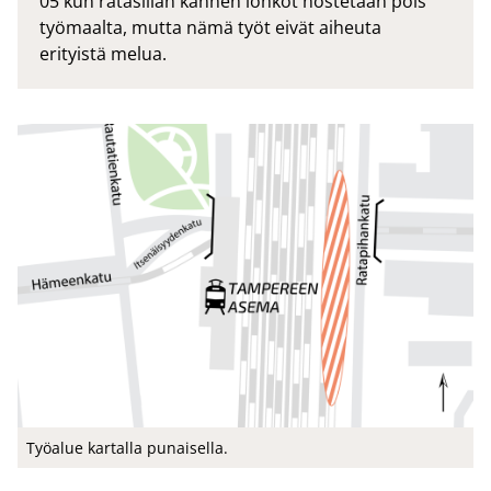
05 kun ratasillan kannen lohkot nostetaan pois
työmaalta, mutta nämä työt eivät aiheuta
erityistä melua.
Työ­alue kar­tal­la pu­nai­sel­la.