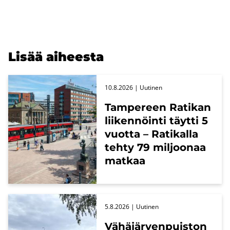
Lisää ai­hees­ta
10.8.2026
| Uu­ti­nen
Tam­pe­reen Ra­ti­kan
lii­ken­nöin­ti täyt­ti 5
vuot­ta – Ra­ti­kal­la
tehty 79 mil­joo­naa
mat­kaa
5.8.2026
| Uu­ti­nen
Vä­hä­jär­ven­puis­ton