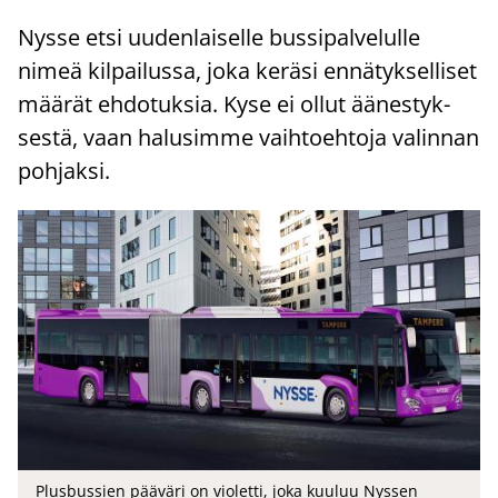
Nysse etsi uu­den­lai­sel­le bus­si­pal­ve­lul­le
nimeä kil­pai­lus­sa, joka ke­rä­si en­nä­tyk­sel­li­set
mää­rät eh­do­tuk­sia. Kyse ei ollut ää­nes­tyk­
ses­tä, vaan ha­lusim­me vaih­toeh­to­ja va­lin­nan
poh­jak­si.
Plusbussien pääväri on violetti, joka kuuluu Nyssen