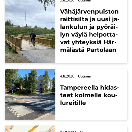
5.8.2026
| Uu­ti­nen
Vä­hä­jär­ven­puis­ton
rait­ti­sil­ta ja uusi ja­
lan­ku­lun ja pyö­räi­
lyn väylä hel­pot­ta­
vat yh­teyk­siä Här­
mä­läs­tä Par­to­laan
4.8.2026
| Uu­ti­nen
Tam­pe­reel­la hi­das­
teet kol­mel­le kou­
lu­rei­til­le