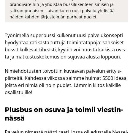
brändiväreihin ja yhdistää bussiliikenteen sinisen ja
ratikan punaisen – aivan kuten uusi palvelu yhdistää
näiden kahden järjestelmän parhaat puolet.
Työ­ni­mel­lä su­per­bus­si kul­ke­nut uusi pal­ve­lu­kon­sep­ti
hyö­dyn­tää ra­ti­kas­ta tut­tu­ja toi­min­ta­ta­po­ja: säh­köi­set
bus­sit kul­ke­vat ti­heäs­ti, kyy­tiin voi nous­ta kai­kis­ta ovis­
ta ja mat­kus­tus­ko­ke­mus on su­ju­vaa alus­ta lop­puun.
Ni­mieh­do­tus­ten toi­vot­tiin ku­vaa­van pal­ve­lun eri­tyis­
piir­tei­tä. Kah­des­sa vii­kos­sa saim­me hui­mat 5500 ideaa,
jois­ta eri nimiä oli noin puo­let. Läm­min kii­tos kai­kil­le
osal­lis­tu­jil­le!
Plus­bus on osuva ja toi­mii vies­tin­
näs­sä
Pal­ve­lun ni­mes­tä päät­ti raati, jossa oli edus­ta­jia Nys­sel­