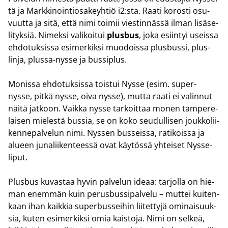
tä ja Mark­ki­noin­tio­sa­keyh­tiö i2:sta. Raati ko­ros­ti osu­
vuut­ta ja sitä, että nimi toi­mii vies­tin­näs­sä ilman li­sä­se­
li­tyk­siä. Ni­mek­si va­li­koi­tui
plus­bus
, joka esiin­tyi useis­sa
eh­do­tuk­sis­sa esi­mer­kik­si muo­dois­sa plus­bus­si, plus-​
linja, plussa-​nysse ja bus­siplus.
Mo­nis­sa eh­do­tuk­sis­sa tois­tui Nysse (esim. super-​
nysse, pitkä nysse, oiva nysse), mutta raati ei va­lin­nut
näitä jat­koon. Vaik­ka nysse tar­koit­taa monen tam­pe­re­
lai­sen mie­les­tä bus­sia, se on koko seu­dul­li­sen jouk­ko­lii­
ken­ne­pal­ve­lun nimi. Nys­sen bus­seis­sa, ra­ti­kois­sa ja
alu­een ju­na­lii­ken­tees­sä ovat käy­tös­sä yh­tei­set Nysse-​
liput.
Plus­bus ku­vas­taa hyvin pal­ve­lun ideaa: tar­jol­la on hie­
man enem­män kuin pe­rus­bus­si­pal­ve­lu – mut­tei kui­ten­
kaan ihan kaik­kia su­per­bus­sei­hin lii­tet­ty­jä omi­nai­suuk­
sia, kuten esi­mer­kik­si omia kais­to­ja. Nimi on sel­keä,