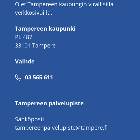
Olet Tampereen kaupungin virallisilla
verkkosivuilla.
Tampereen kaupunki
PL 487
33101 Tampere
Vaihde
Puhelinnumero
03 565 611
Tampereen palvelupiste
Sähköposti
tampereenpalvelupiste@tampere.fi