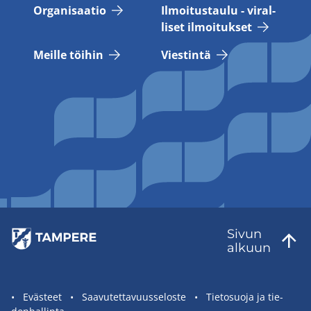
Or­ga­ni­saa­tio
Il­moi­tus­tau­lu - vi­ral­
li­set il­moi­tuk­set
Meil­le töi­hin
Vies­tin­tä
Sivun
al­kuun
Sivuston
Eväs­teet
Saa­vu­tet­ta­vuus­se­los­te
Tie­to­suo­ja ja tie­