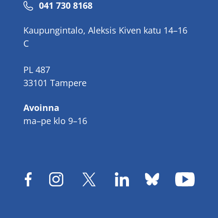
Puhelinnumero
041 730 8168
Kaupungintalo, Aleksis Kiven katu 14–16
C
PL 487
33101 Tampere
Avoinna
ma–pe klo 9–16