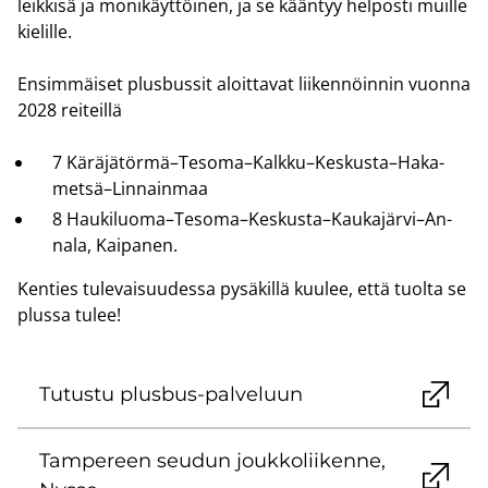
leik­ki­sä ja mo­ni­käyt­töi­nen, ja se kään­tyy hel­pos­ti muil­le
kie­lil­le.
En­sim­mäi­set plus­bus­sit aloit­ta­vat lii­ken­nöin­nin vuon­na
2028 rei­teil­lä
7 Kä­rä­jä­tör­mä–Te­so­ma–Kalk­ku–Kes­kus­ta–Ha­ka­
met­sä–Lin­nain­maa
8 Hau­ki­luo­ma–Te­so­ma–Kes­kus­ta–Kau­ka­jär­vi–An­
na­la, Kai­pa­nen.
Ken­ties tu­le­vai­suu­des­sa py­sä­kil­lä kuu­lee, että tuol­ta se
plus­sa tulee!
Tu­tus­tu plusbus-​palveluun
Tam­pe­reen seu­dun jouk­ko­lii­ken­ne,