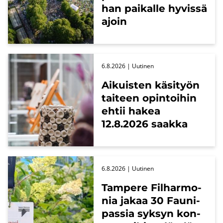
han pai­kal­le hy­vis­sä
ajoin
6.8.2026
| Uu­ti­nen
Ai­kuis­ten kä­si­työn
tai­teen opin­toi­hin
ehtii hakea
12.8.2026 saak­ka
6.8.2026
| Uu­ti­nen
Tam­pe­re Fil­har­mo­
nia jakaa 30 Fau­ni­
pas­sia syk­syn kon­