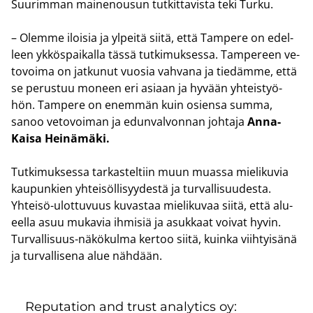
Suu­rim­man mai­ne­nousun tut­kit­ta­vis­ta teki Turku.
– Olem­me iloi­sia ja yl­pei­tä siitä, että Tam­pe­re on edel­
leen yk­kös­pai­kal­la tässä tut­ki­muk­ses­sa. Tam­pe­reen ve­
to­voi­ma on jat­ku­nut vuo­sia vah­va­na ja tie­däm­me, että
se pe­rus­tuu mo­neen eri asi­aan ja hy­vään yh­teis­työ­
hön. Tam­pe­re on enem­män kuin osien­sa summa,
sanoo ve­to­voi­man ja edun­val­von­nan joh­ta­ja
Anna-​
Kaisa Hei­nä­mä­ki.
Tut­ki­muk­ses­sa tar­kas­tel­tiin muun muas­sa mie­li­ku­via
kau­pun­kien yh­tei­söl­li­syy­des­tä ja tur­val­li­suu­des­ta.
Yhteisö-​ulottuvuus ku­vas­taa mie­li­ku­vaa siitä, että alu­
eel­la asuu mu­ka­via ih­mi­siä ja asuk­kaat voi­vat hyvin.
Turvallisuus-​näkökulma ker­too siitä, kuin­ka viih­tyi­sä­nä
ja tur­val­li­se­na alue näh­dään.
Re­pu­ta­tion and trust ana­ly­tics oy: