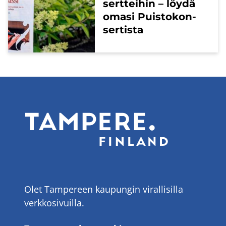
sert­tei­hin – löydä
omasi Puis­to­kon­
ser­tis­ta
Olet Tampereen kaupungin virallisilla
verkkosivuilla.