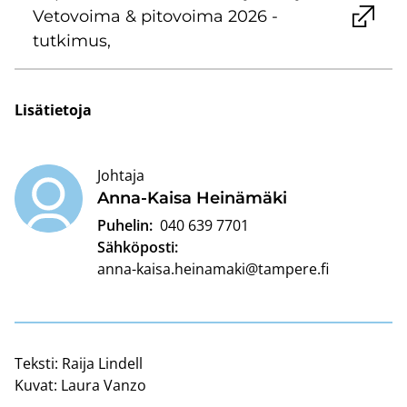
Ve­to­voi­ma & pi­to­voi­ma 2026 -​
tutkimus,
Li­sä­tie­to­ja
Johtaja
Anna-​Kaisa Hei­nä­mä­ki
Puhelin:
040 639 7701
Sähköposti:
anna-kaisa.heinamaki@tampere.fi
Teksti:
Raija Lindell
Kuvat:
Laura Vanzo