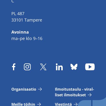
C
PL 487
33101 Tampere
Avoinna
ma–pe klo 9–16
Or­ga­ni­saa­tio
Il­moi­tus­tau­lu - vi­ral­
li­set il­moi­tuk­set
Meil­le töi­hin
Vies­tin­tä