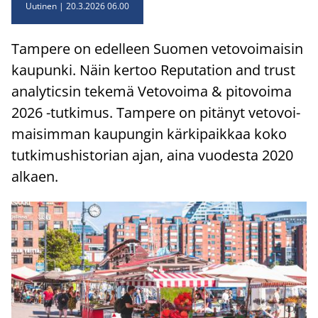
Uutinen
20.3.2026 06.00
Tam­pe­re on edel­leen Suo­men ve­to­voi­mai­sin
kau­pun­ki. Näin ker­too Re­pu­ta­tion and trust
ana­ly­tic­sin te­ke­mä Ve­to­voi­ma & pi­to­voi­ma
2026 -​tutkimus. Tam­pe­re on pi­tä­nyt ve­to­voi­
mai­sim­man kau­pun­gin kär­ki­paik­kaa koko
tut­ki­mus­his­to­rian ajan, aina vuo­des­ta 2020
al­kaen.