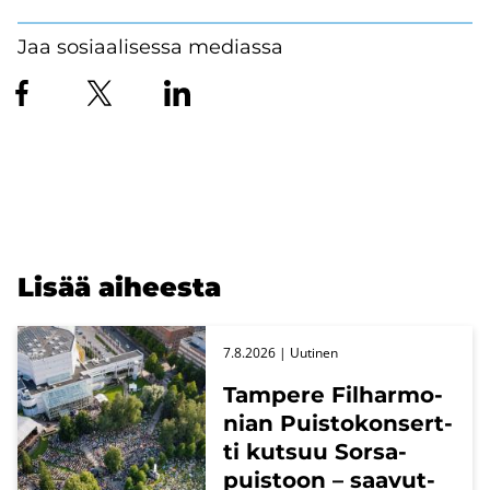
Jaa sosiaalisessa mediassa
Lisää ai­hees­ta
7.8.2026
| Uu­ti­nen
Tam­pe­re Fil­har­mo­
nian Puis­to­kon­sert­
ti kut­suu Sors­a­
puis­toon – saa­vut­