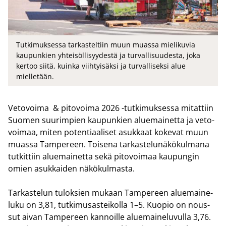
Tutkimuksessa tarkasteltiin muun muassa mielikuvia
kaupunkien yhteisöllisyydestä ja turvallisuudesta, joka
kertoo siitä, kuinka viihtyisäksi ja turvalliseksi alue
mielletään.
Ve­to­voi­ma & pi­to­voi­ma 2026 -​tutkimuksessa mi­tat­tiin
Suo­men suu­rim­pien kau­pun­kien alue­mai­net­ta ja ve­to­
voi­maa, miten po­ten­ti­aa­li­set asuk­kaat ko­ke­vat muun
muas­sa Tam­pe­reen. Toi­se­na tar­kas­te­lu­nä­kö­kul­ma­na
tut­kit­tiin alue­mai­net­ta sekä pi­to­voi­maa kau­pun­gin
omien asuk­kai­den nä­kö­kul­mas­ta.
Tar­kas­te­lun tu­lok­sien mu­kaan Tam­pe­reen alue­mai­ne­
lu­ku on 3,81, tut­ki­musas­tei­kol­la 1–5. Kuo­pio on nous­
sut aivan Tam­pe­reen kan­noil­le alue­mai­ne­lu­vul­la 3,76.