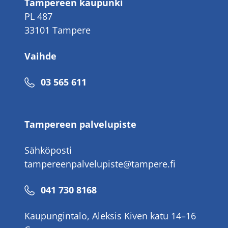
Tampereen kaupunki
PL 487
33101 Tampere
Vaihde
Puhelinnumero
03 565 611
Tampereen palvelupiste
Sähköposti
tampereenpalvelupiste@tampere.fi
Puhelinnumero
041 730 8168
Kaupungintalo, Aleksis Kiven katu 14–16