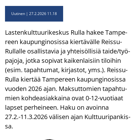
Uutinen
27.2.2026 11.18
Las­ten­kult­tuu­ri­kes­kus Rulla hakee Tam­pe­
reen kau­pun­gi­no­sis­sa kier­tä­väl­le Reissu-​
Rullalle osal­lis­ta­via ja yh­tei­söl­li­siä taide/työ­
pa­jo­ja, jotka so­pi­vat kai­ken­lai­siin ti­loi­hin
(esim. ta­pah­tu­mat, kir­jas­tot, yms.). Reissu-​
Rulla kier­tää Tam­pe­reen kau­pun­gi­no­sis­sa
vuo­den 2026 ajan. Mak­sut­to­mien ta­pah­tu­
mien koh­dea­siak­kai­na ovat 0-12-​vuotiaat
lap­set per­hei­neen. Haku on avoin­na
27.2.-11.3.2026 vä­li­sen ajan Kult­tuu­ri­pan­kis­
sa.