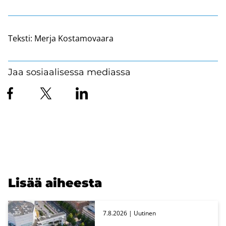
Teksti:
Merja Kostamovaara
Jaa sosiaalisessa mediassa
Lisää ai­hees­ta
7.8.2026
| Uu­ti­nen