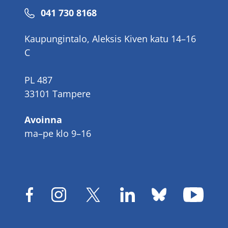
Puhelinnumero
041 730 8168
Kaupungintalo, Aleksis Kiven katu 14–16
C
PL 487
33101 Tampere
Avoinna
ma–pe klo 9–16