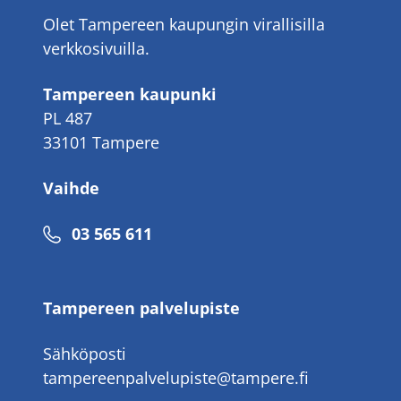
Olet Tampereen kaupungin virallisilla
verkkosivuilla.
Tampereen kaupunki
PL 487
33101 Tampere
Vaihde
Puhelinnumero
03 565 611
Tampereen palvelupiste
Sähköposti
tampereenpalvelupiste@tampere.fi