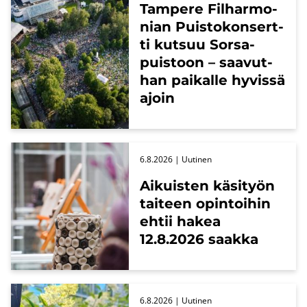
Tam­pe­re Fil­har­mo­
nian Puis­to­kon­sert­
ti kut­suu Sors­a­
puis­toon – saa­vut­
han pai­kal­le hy­vis­sä
ajoin
6.8.2026
| Uu­ti­nen
Ai­kuis­ten kä­si­työn
tai­teen opin­toi­hin
ehtii hakea
12.8.2026 saak­ka
6.8.2026
| Uu­ti­nen