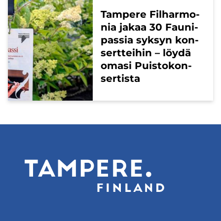
Tam­pe­re Fil­har­mo­
nia jakaa 30 Fau­ni­
pas­sia syk­syn kon­
sert­tei­hin – löydä
omasi Puis­to­kon­
ser­tis­ta