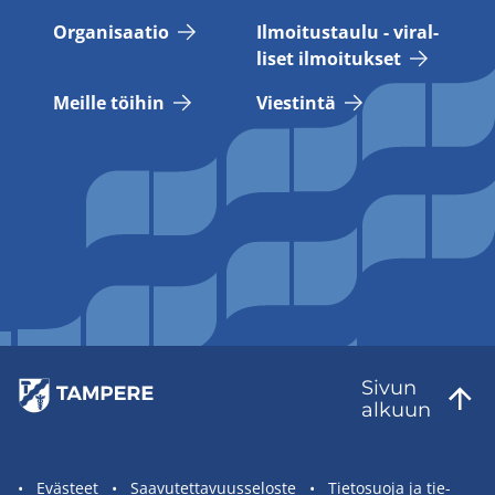
Or­ga­ni­saa­tio
Il­moi­tus­tau­lu - vi­ral­
li­set il­moi­tuk­set
Meil­le töi­hin
Vies­tin­tä
Sivun
al­kuun
Sivuston
Eväs­teet
Saa­vu­tet­ta­vuus­se­los­te
Tie­to­suo­ja ja tie­