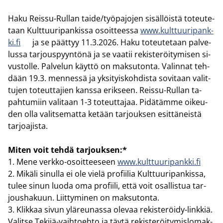
Haku Reissu-​Rullan taide/työ­pa­jo­jen si­säl­löis­tä to­teu­te­
taan Kult­tuu­ri­pan­kis­sa osoit­tees­sa
www.kult­tuu­ri­pank­
ki.fi
ja se päät­tyy 11.3.2026. Haku to­teu­te­taan pal­ve­
lus­sa tar­jous­pyyn­tö­nä ja se vaa­tii re­kis­te­röi­ty­mi­sen si­
vus­tol­le. Pal­ve­lun käyt­tö on mak­su­ton­ta. Va­lin­nat teh­
dään 19.3. men­nes­sä ja yk­si­tyis­koh­dis­ta so­vi­taan va­lit­
tu­jen to­teut­ta­jien kans­sa erik­seen. Reissu-​Rullan ta­
pah­tu­miin va­li­taan 1-3 to­teut­ta­jaa. Pi­dä­täm­me oi­keu­
den olla va­lit­se­mat­ta ke­tään tar­jouk­sen esit­tä­neis­tä
tar­joa­jis­ta.
Miten voit tehdä tar­jouk­sen:*
1. Mene verkko-​osoitteeseen
www.kult­tuu­ri­pank­ki.fi
2. Mi­kä­li si­nul­la ei ole vielä pro­fii­lia Kult­tuu­ri­pan­kis­sa,
tulee sinun luoda oma pro­fii­li, että voit osal­lis­tua tar­
jous­ha­kuun. Liit­ty­mi­nen on mak­su­ton­ta.
3. Klik­kaa sivun ylä­reu­nas­sa ole­vaa rekisteröidy-​linkkiä.
Va­lit­se Tekijä-​vaihtoehto ja täytä re­kis­te­röi­ty­mis­lo­mak­