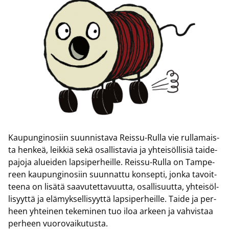
Kau­pun­gi­no­siin suun­nis­ta­va Reissu-​Rulla vie rul­la­mais­
ta hen­keä, leik­kiä sekä osal­lis­ta­via ja yh­tei­söl­li­siä tai­de­
pa­jo­ja aluei­den lap­si­per­heil­le. Reissu-​Rulla on Tam­pe­
reen kau­pun­gi­no­siin suun­nat­tu kon­sep­ti, jonka ta­voit­
tee­na on li­sä­tä saa­vu­tet­ta­vuut­ta, osal­li­suut­ta, yh­tei­söl­
li­syyt­tä ja elä­myk­sel­li­syyt­tä lap­si­per­heil­le. Taide ja per­
heen yh­tei­nen te­ke­mi­nen tuo iloa ar­keen ja vah­vis­taa
per­heen vuo­ro­vai­ku­tus­ta.