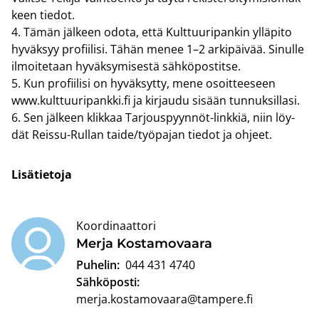
keen tie­dot.
4. Tämän jäl­keen odota, että Kult­tuu­ri­pan­kin yl­lä­pi­to
hy­väk­syy pro­fii­li­si. Tähän menee 1–2 ar­ki­päi­vää. Si­nul­le
il­moi­te­taan hy­väk­sy­mi­ses­tä säh­kö­pos­tit­se.
5. Kun pro­fii­li­si on hy­väk­syt­ty, mene osoit­tee­seen
www.kult­tuu­ri­pank­ki.fi ja kir­jau­du si­sään tun­nuk­sil­la­si.
6. Sen jäl­keen klik­kaa Tarjouspyynnöt-​linkkiä, niin löy­
dät Reissu-​Rullan taide/työ­pa­jan tie­dot ja oh­jeet.
Li­sä­tie­to­ja
Koordinaattori
Merja Kos­ta­mo­vaa­ra
Puhelin:
044 431 4740
Sähköposti:
merja.kostamovaara@tampere.fi