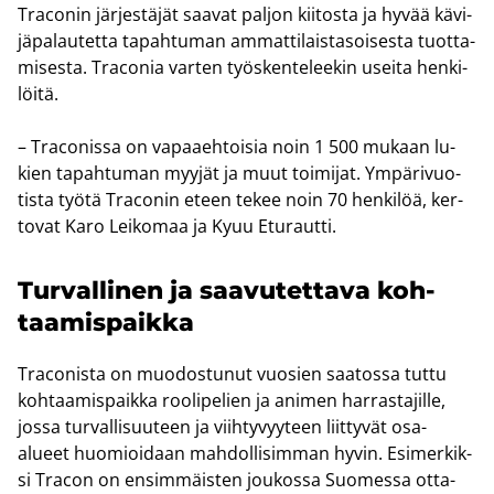
Traco­nin jär­jes­tä­jät saa­vat pal­jon kii­tos­ta ja hyvää kä­vi­
jä­pa­lau­tet­ta ta­pah­tu­man am­mat­ti­lais­ta­soi­ses­ta tuot­ta­
mi­ses­ta. Traco­nia var­ten työs­ken­te­lee­kin usei­ta hen­ki­
löi­tä.
– Traco­nis­sa on va­paa­eh­toi­sia noin 1 500 mu­kaan lu­
kien ta­pah­tu­man myy­jät ja muut toi­mi­jat. Ym­pä­ri­vuo­
tis­ta työtä Traco­nin eteen tekee noin 70 hen­ki­löä, ker­
to­vat Karo Lei­ko­maa ja Kyuu Etu­raut­ti.
Tur­val­li­nen ja saa­vu­tet­ta­va koh­
taa­mis­paik­ka
Traco­nis­ta on muo­dos­tu­nut vuo­sien saa­tos­sa tuttu
koh­taa­mis­paik­ka roo­li­pe­lien ja ani­men har­ras­ta­jil­le,
jossa tur­val­li­suu­teen ja viih­ty­vyy­teen liit­ty­vät osa-​
alueet huo­mioi­daan mah­dol­li­sim­man hyvin. Esi­mer­kik­
si Tracon on en­sim­mäis­ten jou­kos­sa Suo­mes­sa ot­ta­