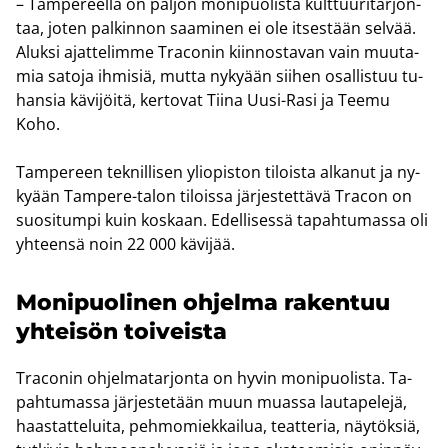
– Tam­pe­reel­la on pal­jon mo­ni­puo­lis­ta kult­tuu­ri­tar­jon­
taa, joten pal­kin­non saa­mi­nen ei ole it­ses­tään sel­vää.
Aluk­si ajat­te­lim­me Traco­nin kiin­nos­ta­van vain muu­ta­
mia sa­to­ja ih­mi­siä, mutta ny­ky­ään sii­hen osal­lis­tuu tu­
han­sia kä­vi­jöi­tä, ker­to­vat Tiina Uusi-​Rasi ja Teemu
Koho.
Tam­pe­reen tek­nil­li­sen yli­opis­ton ti­lois­ta al­ka­nut ja ny­
ky­ään Tampere-​talon ti­lois­sa jär­jes­tet­tä­vä Tracon on
suo­si­tum­pi kuin kos­kaan. Edel­li­ses­sä ta­pah­tu­mas­sa oli
yh­teen­sä noin 22 000 kä­vi­jää.
Mo­ni­puo­li­nen oh­jel­ma ra­ken­tuu
yh­tei­sön toi­veis­ta
Traco­nin oh­jel­ma­tar­jon­ta on hyvin mo­ni­puo­lis­ta. Ta­
pah­tu­mas­sa jär­jes­te­tään muun muas­sa lau­ta­pe­le­jä,
haas­tat­te­lui­ta, peh­mo­miek­kai­lua, teat­te­ria, näy­tök­siä,