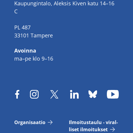
Kaupungintalo, Aleksis Kiven katu 14–16
C
PL 487
33101 Tampere
Avoinna
ma–pe klo 9–16
Or­ga­ni­saa­tio
Il­moi­tus­tau­lu - vi­ral­
li­set il­moi­tuk­set