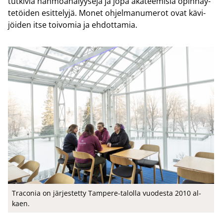
tut­ki­via hah­moa­na­lyy­se­jä ja jopa aka­tee­mi­sia opin­näy­
te­töi­den esit­te­ly­jä. Monet oh­jel­ma­nu­me­rot ovat kä­vi­
jöi­den itse toi­vo­mia ja eh­dot­ta­mia.
Traco­nia on jär­jes­tet­ty Tampere-​talolla vuo­des­ta 2010 al­
kaen.