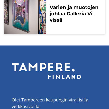
Vä­rien ja muo­to­jen
juh­laa Gal­le­ria Vi­
vis­sä
Olet Tampereen kaupungin virallisilla
verkkosivuilla.