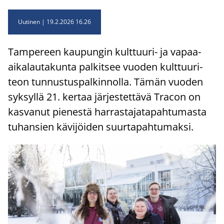
Uutinen
19.2.2026 16.26
Tam­pe­reen kau­pun­gin kulttuuri-​ ja vapaa-​
aikalautakunta pal­kit­see vuo­den kult­tuu­ri­
teon tun­nus­tus­pal­kin­nol­la. Tämän vuo­den
syk­syl­lä 21. ker­taa jär­jes­tet­tä­vä Tracon on
kas­va­nut pie­nes­tä har­ras­ta­ja­ta­pah­tu­mas­ta
tu­han­sien kä­vi­jöi­den suur­ta­pah­tu­mak­si.