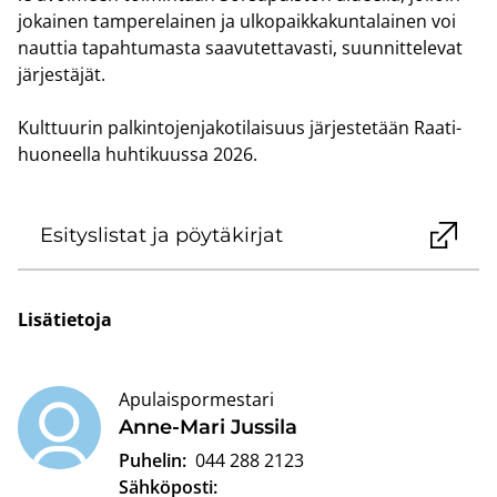
jo­kai­nen tam­pe­re­lai­nen ja ul­ko­paik­ka­kun­ta­lai­nen voi
naut­tia ta­pah­tu­mas­ta saa­vu­tet­ta­vas­ti, suun­nit­te­le­vat
jär­jes­tä­jät.
Kult­tuu­rin pal­kin­to­jen­ja­ko­ti­lai­suus jär­jes­te­tään Raa­ti­
huo­neel­la huh­ti­kuus­sa 2026.
Esi­tys­lis­tat ja pöy­tä­kir­jat
Li­sä­tie­to­ja
Apulaispormestari
Anne-​Mari Jus­si­la
Puhelin:
044 288 2123
Sähköposti: