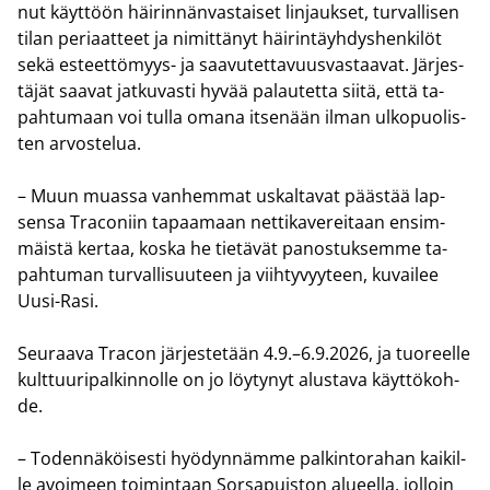
nut käyt­töön häi­rin­nän­vas­tai­set lin­jauk­set, tur­val­li­sen
tilan pe­ri­aat­teet ja ni­mit­tä­nyt häi­rin­täyh­dys­hen­ki­löt
sekä esteettömyys-​ ja saa­vu­tet­ta­vuus­vas­taa­vat. Jär­jes­
tä­jät saa­vat jat­ku­vas­ti hyvää pa­lau­tet­ta siitä, että ta­
pah­tu­maan voi tulla omana it­se­nään ilman ul­ko­puo­lis­
ten ar­vos­te­lua.
– Muun muas­sa van­hem­mat us­kal­ta­vat pääs­tää lap­
sen­sa Traco­niin ta­paa­maan net­ti­ka­ve­rei­taan en­sim­
mäis­tä ker­taa, koska he tie­tä­vät pa­nos­tuk­sem­me ta­
pah­tu­man tur­val­li­suu­teen ja viih­ty­vyy­teen, ku­vai­lee
Uusi-​Rasi.
Seu­raa­va Tracon jär­jes­te­tään 4.9.–6.9.2026, ja tuo­reel­le
kult­tuu­ri­pal­kin­nol­le on jo löy­ty­nyt alus­ta­va käyt­tö­koh­
de.
– To­den­nä­köi­ses­ti hyö­dyn­näm­me pal­kin­to­ra­han kai­kil­
le avoi­meen toi­min­taan Sors­a­puis­ton alu­eel­la, jol­loin