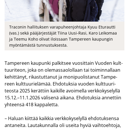
Traconin hallituksen varapuheenjohtaja Kyuu Eturautti
(vas.) sekä pääjärjestäjät Tiina Uusi-Rasi, Karo Leikomaa
ja Teemu Koho olivat iloissaan Tampereen kaupungin
myöntämästä tunnustuksesta.
Tam­pe­reen kau­pun­ki pal­kit­see vuo­sit­tain Vuo­den kult­
tuu­ri­teon, joka on ole­mas­sao­lol­laan tai toi­min­nal­laan
ke­hit­tä­nyt, ri­kas­tut­ta­nut ja mo­ni­puo­lis­ta­nut Tam­pe­
reen kult­tuu­rie­lä­mää. Eh­do­tuk­sia vuo­den kult­tuu­ri­
teos­ta 2025 ke­rät­tiin kai­kil­le avoi­mel­la verk­ko­ky­se­lyl­lä
15.12.–11.1.2026 vä­li­se­nä ai­ka­na. Eh­do­tuk­sia an­net­tiin
yh­teen­sä 418 kap­pa­let­ta.
– Ha­luan kiit­tää kaik­kia verk­ko­ky­se­lyl­lä eh­do­tuk­sen­sa
an­ta­nei­ta. Lau­ta­kun­nal­la oli usei­ta hyviä vaih­toeh­to­ja,