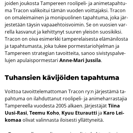
joi­den jou­kos­ta Tam­pe­reen roolipeli-​ ja ani­me­ta­pah­tu­
ma Tracon va­li­koi­tui tämän vuo­den voit­ta­jak­si. Tracon
on oma­lei­mai­nen ja mo­ni­puo­li­nen ta­pah­tu­ma, joka jär­
jes­te­tään täy­sin va­paa­eh­tois­voi­min. Se on vuo­sien var­
rel­la kas­va­nut ja ke­hit­ty­nyt suu­ren ylei­sön suo­si­kik­si.
Tracon on oiva esi­merk­ki tam­pe­re­lai­ses­ta elä­mä­ni­los­ta
ja ta­pah­tu­mas­ta, joka tukee por­mes­ta­rioh­jel­man ja
Tam­pe­reen stra­te­gian ta­voit­tei­ta, sanoo si­vis­tys­pal­ve­
lu­jen apu­lais­por­mes­ta­ri
Anne-​Mari Jus­si­la
.
Tu­han­sien kä­vi­jöi­den ta­pah­tu­ma
Voit­toa ta­voit­te­le­mat­to­man Tracon ry:n jär­jes­tä­mä ta­
pah­tu­ma on ilah­dut­ta­nut roolipeli-​ ja ani­me­har­ras­ta­jia
Tam­pe­reel­la vuo­des­ta 2005 al­kaen. Jär­jes­tä­jät
Tiina
Uusi-​Rasi
,
Teemu Koho
,
Kyuu Etu­raut­ti
ja
Karo Lei­
ko­maa
oli­vat va­lin­nas­ta iloi­ses­ti yl­lät­ty­nei­tä.