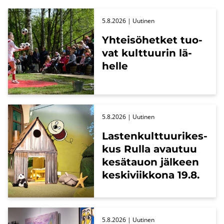
5.8.2026
| Uu­ti­nen
Yh­tei­sö­het­ket tuo­
vat kult­tuu­rin lä­
hel­le
5.8.2026
| Uu­ti­nen
Las­ten­kult­tuu­ri­kes­
kus Rulla avau­tuu
ke­sä­tauon jäl­keen
kes­ki­viik­ko­na 19.8.
5.8.2026
| Uu­ti­nen