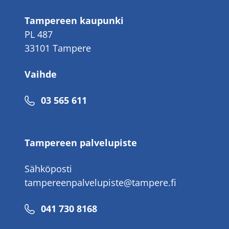
Tampereen kaupunki
PL 487
33101 Tampere
Vaihde
Puhelinnumero
03 565 611
Tampereen palvelupiste
Sähköposti
tampereenpalvelupiste@tampere.fi
Puhelinnumero
041 730 8168