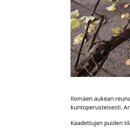
Ilo­mäen au­kean reu­nas­
kun­to­pe­rus­tei­ses­ti. A
Kaa­det­tu­jen pui­den ti­l