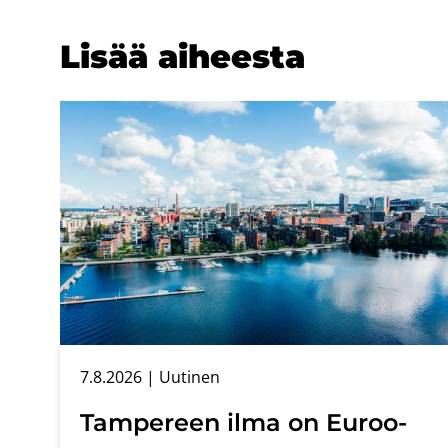
Lisää ai­hees­ta
7.8.2026
| Uu­ti­nen
Tam­pe­reen ilma on Eu­roo­