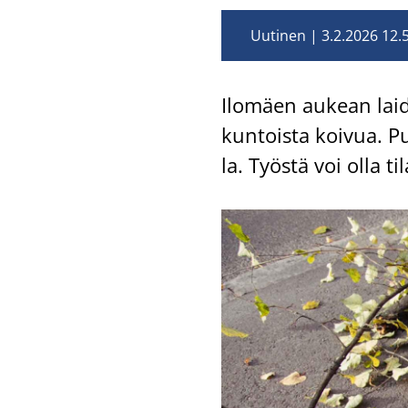
Uutinen
3.2.2026 12.
Ilo­mäen au­kean lai­d
kun­tois­ta koi­vua. P
la. Työs­tä voi olla ti­l