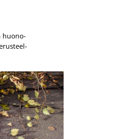
jä huo­no­
­rus­teel­