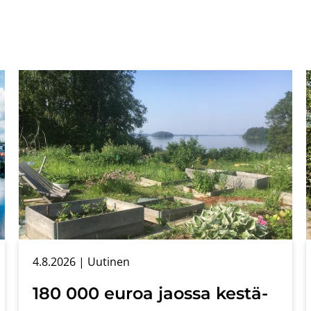
4.8.2026
| Uu­ti­nen
180 000 euroa jaos­sa kes­tä­