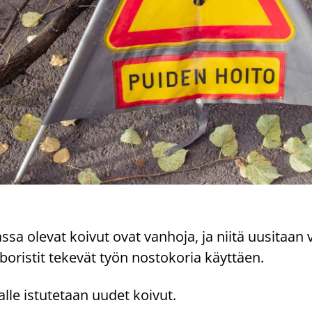
sa ole­vat koi­vut ovat van­ho­ja, ja niitä uusi­taan vä
r­bo­ris­tit te­ke­vät työn nos­to­ko­ria käyt­täen.
al­le is­tu­te­taan uudet koi­vut.