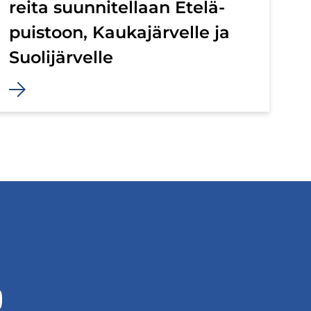
rei­ta suun­ni­tel­laan Ete­lä­
puis­toon, Kau­ka­jär­vel­le ja
Suo­li­jär­vel­le