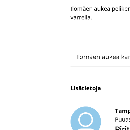
Ilo­mäen aukea pe­li­kent
var­rel­la.
Ilo­mäen aukea kar­t
Li­sä­tie­to­ja
Tamp
Puuas
Pi­ri