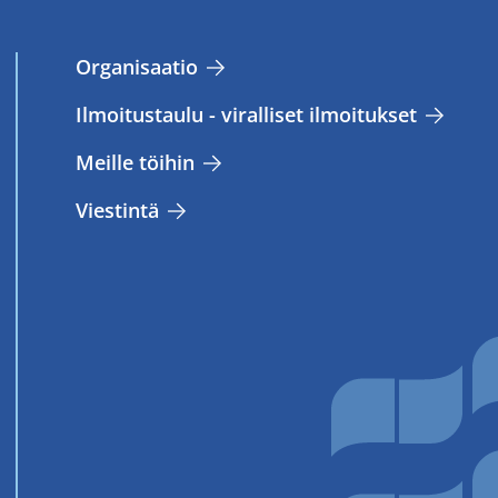
Or­ga­ni­saa­tio
Il­moi­tus­tau­lu - vi­ral­li­set il­moi­tuk­set
Meil­le töi­hin
Vies­tin­tä