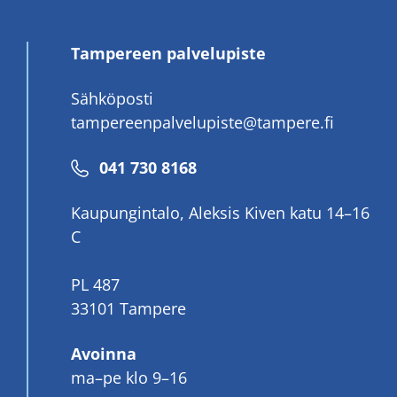
Tampereen palvelupiste
Sähköposti
tampereenpalvelupiste@tampere.fi
Puhelinnumero
041 730 8168
Kaupungintalo, Aleksis Kiven katu 14–16
C
PL 487
33101 Tampere
Avoinna
ma–pe klo 9–16