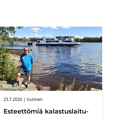
23.7.2026
| Uu­ti­nen
Es­teet­tö­miä ka­las­tus­lai­tu­