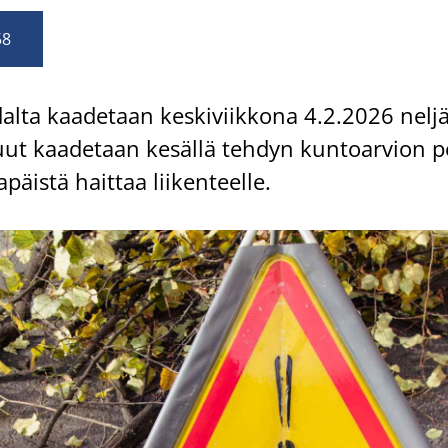
58
al­ta kaa­de­taan kes­ki­viik­ko­na 4.2.2026 nel
uut kaa­de­taan ke­säl­lä teh­dyn kun­toar­vion pe
a­päis­tä hait­taa lii­ken­teel­le.