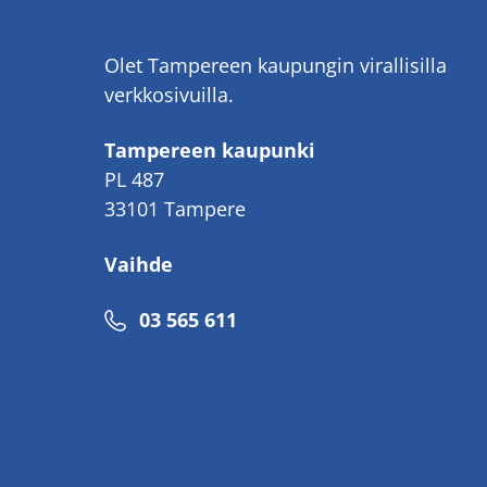
Olet Tampereen kaupungin virallisilla
verkkosivuilla.
Tampereen kaupunki
PL 487
33101 Tampere
Vaihde
Puhelinnumero
03 565 611