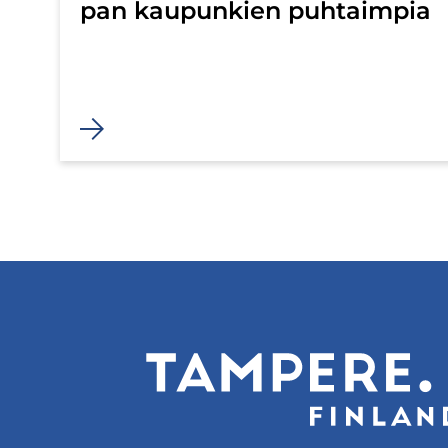
pan kau­pun­kien puh­taim­pia