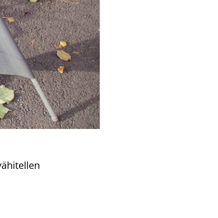
­hi­tel­len