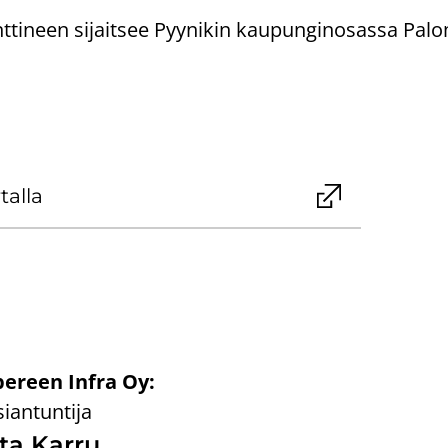
­ti­neen si­jait­see Pyy­ni­kin kau­pun­gin­osas­sa Pa­l
al­la
ereen Infra Oy:
iantuntija
t­ta Karru