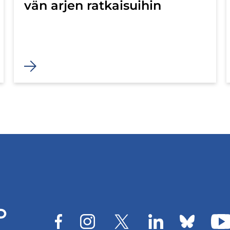
vän arjen rat­kai­sui­hin