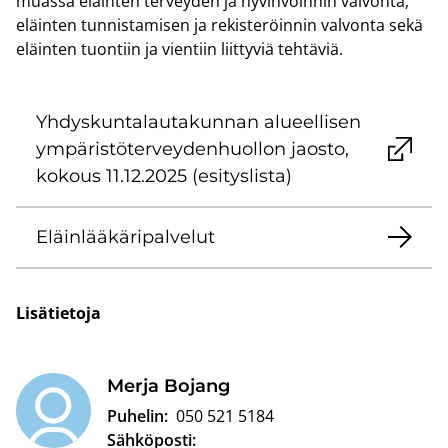
muas­sa eläin­ten ter­vey­den ja hy­vin­voin­nin val­von­ta,
eläin­ten tun­nis­ta­mi­sen ja re­kis­te­röin­nin val­von­ta sekä
eläin­ten tuon­tiin ja vien­tiin liit­ty­viä teh­tä­viä.
Yh­dys­kun­ta­lau­ta­kun­nan alu­eel­li­sen
ym­pä­ris­tö­ter­vey­den­huol­lon jaos­to,
ko­kous 11.12.2025 (esi­tys­lis­ta)
Eläin­lää­kä­ri­pal­ve­lut
Li­sä­tie­to­ja
Merja Bo­jang
Puhelin:
050 521 5184
Sähköposti: