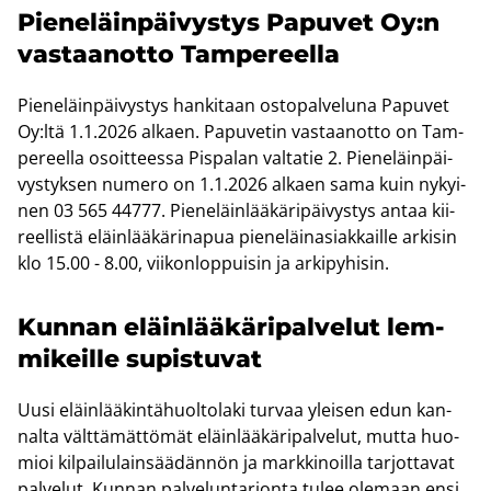
Pie­ne­läin­päi­vys­tys Pa­pu­vet Oy:n
vas­taan­ot­to Tam­pe­reel­la
Pie­ne­läin­päi­vys­tys han­ki­taan os­to­pal­ve­lu­na Pa­pu­vet
Oy:ltä 1.1.2026 al­kaen. Pa­pu­ve­tin vas­taan­ot­to on Tam­
pe­reel­la osoit­tees­sa Pis­pa­lan val­ta­tie 2. Pie­ne­läin­päi­
vys­tyk­sen nu­me­ro on 1.1.2026 al­kaen sama kuin ny­kyi­
nen 03 565 44777. Pie­ne­läin­lää­kä­ri­päi­vys­tys antaa kii­
reel­lis­tä eläin­lää­kä­ri­na­pua pie­ne­läi­na­siak­kail­le ar­ki­sin
klo 15.00 - 8.00, vii­kon­lop­pui­sin ja ar­ki­py­hi­sin.
Kun­nan eläin­lää­kä­ri­pal­ve­lut lem­
mi­keil­le su­pis­tu­vat
Uusi eläin­lää­kin­tä­huol­to­la­ki tur­vaa ylei­sen edun kan­
nal­ta vält­tä­mät­tö­mät eläin­lää­kä­ri­pal­ve­lut, mutta huo­
mioi kil­pai­lu­lain­sää­dän­nön ja mark­ki­noil­la tar­jot­ta­vat
pal­ve­lut. Kun­nan pal­ve­lun­tar­jon­ta tulee ole­maan ensi