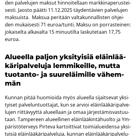
den pal­ve­lu­jen mak­sut hin­noi­tel­laan mark­ki­na­pe­rus­tei­
ses­ti. Jaos­to päät­ti 11.12.2025 täy­den­tä­vien pal­ve­lu­jen
mak­suis­ta. Mak­sua pe­ri­tään val­ta­kun­nal­lis­ten oh­jei­
den mu­kai­ses­ti 71 euroa/tunti. Maksu on por­ras­tei­nen:
jo­kai­sel­ta al­ka­val­ta 15 mi­nuu­til­ta las­ku­te­taan 17,75
euroa.
Alu­eel­la pal­jon yk­si­tyi­siä eläin­lää­
kä­ri­pal­ve­lu­ja lem­mi­keil­le, mutta
tuotanto-​ ja suu­re­läi­mil­le vä­hem­
män
Kun­nan pitää huo­mioi­da myös alu­eel­la si­jait­se­vat yk­si­
tyi­set pal­ve­lun­tuot­ta­jat, kun se ar­vioi eläin­lää­kä­ri­pal­ve­
lu­jen riit­tä­vyyt­tä alu­eel­laan ja omaa jär­jes­tä­mis­vas­tuu­
taan. Tam­pe­reen alu­eel­li­nen eläin­lää­kin­tä­huol­to ja Ym­
pä­ris­tö­ter­veys Pir­te­va kar­toit­ti­vat toi­mia­luei­den­sa yk­si­
tyi­siä eläin­lää­kä­ri­pal­ve­lu­ja, kun­nan eläin­lää­kä­ri­pal­ve­lu­