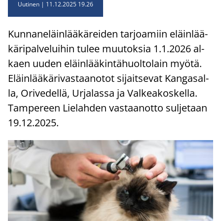
Uutinen
11.12.2025 19.26
Kun­na­ne­läin­lää­kä­rei­den tar­joa­miin eläin­lää­
kä­ri­pal­ve­lui­hin tulee muu­tok­sia 1.1.2026 al­
kaen uuden eläin­lää­kin­tä­huol­to­lain myötä.
Eläin­lää­kä­ri­vas­taa­no­tot si­jait­se­vat Kan­ga­sal­
la, Ori­ve­del­lä, Ur­ja­las­sa ja Val­kea­kos­kel­la.
Tam­pe­reen Lie­lah­den vas­taan­ot­to sul­je­taan
19.12.2025.