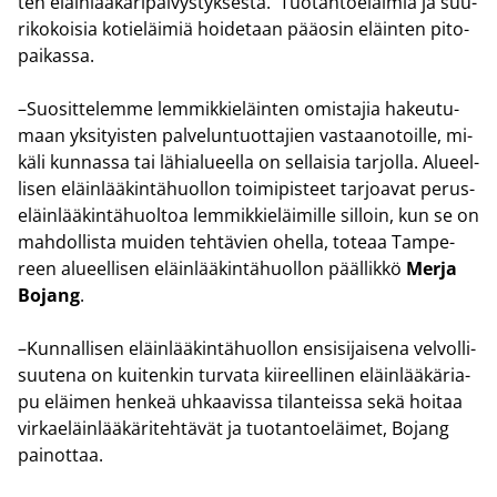
ten eläin­lää­kä­ri­päi­vys­tyk­ses­tä. Tuo­tan­toe­läi­miä ja suu­
ri­ko­koi­sia ko­tie­läi­miä hoi­de­taan pää­osin eläin­ten pi­to­
pai­kas­sa.
–Suo­sit­te­lem­me lem­mik­kie­läin­ten omis­ta­jia ha­keu­tu­
maan yk­si­tyis­ten pal­ve­lun­tuot­ta­jien vas­taa­no­toil­le, mi­
kä­li kun­nas­sa tai lä­hia­lu­eel­la on sel­lai­sia tar­jol­la. Alu­eel­
li­sen eläin­lää­kin­tä­huol­lon toi­mi­pis­teet tar­joa­vat pe­rus­
e­läin­lää­kin­tä­huol­toa lem­mik­kie­läi­mil­le sil­loin, kun se on
mah­dol­lis­ta mui­den teh­tä­vien ohel­la, to­te­aa Tam­pe­
reen alu­eel­li­sen eläin­lää­kin­tä­huol­lon pääl­lik­kö
Merja
Bo­jang
.
–Kun­nal­li­sen eläin­lää­kin­tä­huol­lon en­si­si­jai­se­na vel­vol­li­
suu­te­na on kui­ten­kin tur­va­ta kii­reel­li­nen eläin­lää­kä­ria­
pu eläi­men hen­keä uh­kaa­vis­sa ti­lan­teis­sa sekä hoi­taa
vir­kae­läin­lää­kä­ri­teh­tä­vät ja tuo­tan­toe­läi­met, Bo­jang
pai­not­taa.