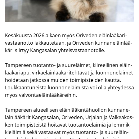
Ke­sä­kuus­ta 2026 al­kaen myös Ori­ve­den eläin­lää­kä­ri­
vas­taan­ot­to lak­kau­te­taan, ja Ori­ve­den kun­na­ne­läin­lää­
kä­ri siir­tyy Kan­ga­sa­lan yh­teis­vas­taa­no­tol­le.
Tam­pe­reen tuotanto-​ ja suu­re­läi­met, kii­reel­li­nen eläin­
lää­kä­ria­pu, vir­kae­läin­lää­kä­ri­teh­tä­vät ja luon­no­ne­läi­met
hoi­de­taan jat­kos­sa mui­den toi­mi­pis­tei­den kaut­ta.
Louk­kaan­tu­neis­ta luon­no­ne­läi­mis­tä voi olla yh­tey­des­sä
myös val­von­tae­läin­lää­kä­rei­hin.
Tam­pe­reen alu­eel­li­sen eläin­lää­kin­tä­huol­lon kun­na­ne­
läin­lää­kä­rit Kan­ga­sa­lan, Ori­ve­den, Ur­ja­lan ja Val­kea­kos­
ken toi­mi­pis­teis­tä hoi­ta­vat tuo­tan­toe­läi­miä ja lem­mik­
kie­läi­miä sekä vas­taa­vat myös tuotanto-​ ja suu­re­läin­