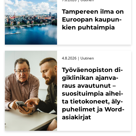
Tam­pe­reen ilma on
Eu­roo­pan kau­pun­
kien puh­taim­pia
4.8.2026
| Uu­ti­nen
Työ­väen­opis­ton di­
gikli­ni­kan ajan­va­
raus avau­tu­nut –
suo­si­tuim­pia ai­hei­
ta tie­to­ko­neet, äly­
pu­he­li­met ja Word-​
asiakirjat