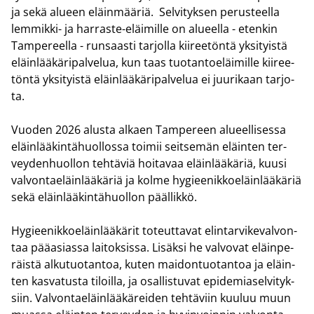
ja sekä alu­een eläin­mää­riä. Sel­vi­tyk­sen pe­rus­teel­la
lemmikki-​ ja harraste-​eläimille on alu­eel­la - eten­kin
Tam­pe­reel­la - run­saas­ti tar­jol­la kii­ree­tön­tä yk­si­tyis­tä
eläin­lää­kä­ri­pal­ve­lua, kun taas tuo­tan­toe­läi­mil­le kii­ree­
tön­tä yk­si­tyis­tä eläin­lää­kä­ri­pal­ve­lua ei juu­ri­kaan tar­jo­
ta.
Vuo­den 2026 alus­ta al­kaen Tam­pe­reen alu­eel­li­ses­sa
eläin­lää­kin­tä­huol­los­sa toi­mii seit­se­män eläin­ten ter­
vey­den­huol­lon teh­tä­viä hoi­ta­vaa eläin­lää­kä­riä, kuusi
val­von­tae­läin­lää­kä­riä ja kolme hy­giee­nik­koe­läin­lää­kä­riä
sekä eläin­lää­kin­tä­huol­lon pääl­lik­kö.
Hy­giee­nik­koe­läin­lää­kä­rit to­teut­ta­vat elin­tar­vi­ke­val­von­
taa pää­asias­sa lai­tok­sis­sa. Li­säk­si he val­vo­vat eläin­pe­
räis­tä al­ku­tuo­tan­toa, kuten mai­don­tuo­tan­toa ja eläin­
ten kas­va­tus­ta ti­loil­la, ja osal­lis­tu­vat epi­de­mia­sel­vi­tyk­
siin. Val­von­tae­läin­lää­kä­rei­den teh­tä­viin kuu­luu muun