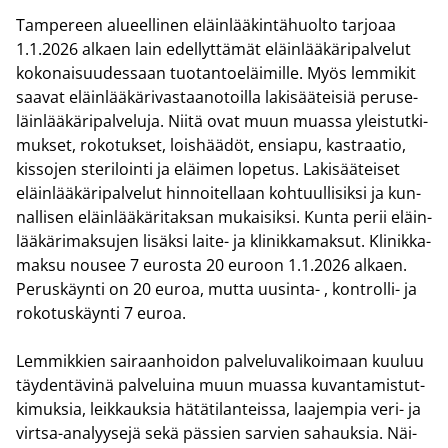
Tam­pe­reen alu­eel­li­nen eläin­lää­kin­tä­huol­to tar­jo­aa
1.1.2026 al­kaen lain edel­lyt­tä­mät eläin­lää­kä­ri­pal­ve­lut
ko­ko­nai­suu­des­saan tuo­tan­toe­läi­mil­le. Myös lem­mi­kit
saa­vat eläin­lää­kä­ri­vas­taa­no­toil­la la­ki­sää­tei­siä pe­rus­e­
läin­lää­kä­ri­pal­ve­lu­ja. Niitä ovat muun muas­sa yleis­tut­ki­
muk­set, ro­ko­tuk­set, lois­hää­döt, en­sia­pu, ka­straa­tio,
kis­so­jen ste­ri­loin­ti ja eläi­men lo­pe­tus. La­ki­sää­tei­set
eläin­lää­kä­ri­pal­ve­lut hin­noi­tel­laan koh­tuul­li­sik­si ja kun­
nal­li­sen eläin­lää­kä­ri­tak­san mu­kai­sik­si. Kunta perii eläin­
lää­kä­ri­mak­su­jen li­säk­si laite-​ ja kli­nik­ka­mak­sut. Kli­nik­ka­
mak­su nousee 7 eu­ros­ta 20 eu­roon 1.1.2026 al­kaen.
Pe­rus­käyn­ti on 20 euroa, mutta uusinta-​ , kontrolli-​ ja
ro­ko­tus­käyn­ti 7 euroa.
Lem­mik­kien sai­raan­hoi­don pal­ve­lu­va­li­koi­maan kuu­luu
täy­den­tä­vi­nä pal­ve­lui­na muun muas­sa ku­van­ta­mis­tut­
ki­muk­sia, leik­kauk­sia hä­tä­ti­lan­teis­sa, laa­jem­pia veri- ja
virtsa-​analyysejä sekä päs­sien sar­vien sa­hauk­sia. Näi­