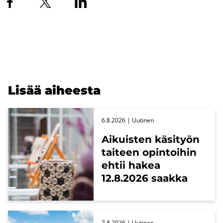
Lisää ai­hees­ta
6.8.2026
| Uu­ti­nen
Ai­kuis­ten kä­si­työn
tai­teen opin­toi­hin
ehtii hakea
12.8.2026 saak­ka
7.8.2026
| Uu­ti­nen