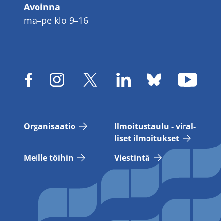
Avoinna
ma–pe klo 9–16
Or­ga­ni­saa­tio
Il­moi­tus­tau­lu - vi­ral­
li­set il­moi­tuk­set
Meil­le töi­hin
Vies­tin­tä