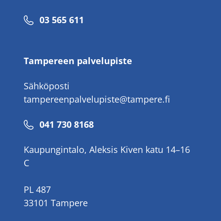
Puhelinnumero
03 565 611
Tampereen palvelupiste
Sähköposti
tampereenpalvelupiste@tampere.fi
Puhelinnumero
041 730 8168
Kaupungintalo, Aleksis Kiven katu 14–16
C
PL 487
33101 Tampere