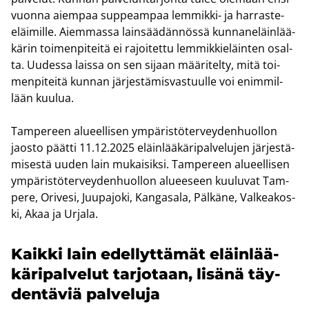
vuon­na ai­em­paa sup­peam­paa lemmikki-​ ja harraste-​
eläimille. Ai­em­mas­sa lain­sää­dän­nös­sä kun­na­ne­läin­lää­
kä­rin toi­men­pi­tei­tä ei ra­joi­tet­tu lem­mik­kie­läin­ten osal­
ta. Uu­des­sa lais­sa on sen si­jaan mää­ri­tel­ty, mitä toi­
men­pi­tei­tä kun­nan jär­jes­tä­mis­vas­tuul­le voi enim­mil­
lään kuu­lua.
Tam­pe­reen alu­eel­li­sen ym­pä­ris­tö­ter­vey­den­huol­lon
jaos­to päät­ti 11.12.2025 eläin­lää­kä­ri­pal­ve­lu­jen jär­jes­tä­
mi­ses­tä uuden lain mu­kai­sik­si. Tam­pe­reen alu­eel­li­sen
ym­pä­ris­tö­ter­vey­den­huol­lon alu­ee­seen kuu­lu­vat Tam­
pe­re, Ori­ve­si, Juu­pa­jo­ki, Kan­ga­sa­la, Päl­kä­ne, Val­kea­kos­
ki, Akaa ja Ur­ja­la.
Kaik­ki lain edel­lyt­tä­mät eläin­lää­
kä­ri­pal­ve­lut tar­jo­taan, li­sä­nä täy­
den­tä­viä pal­ve­lu­ja