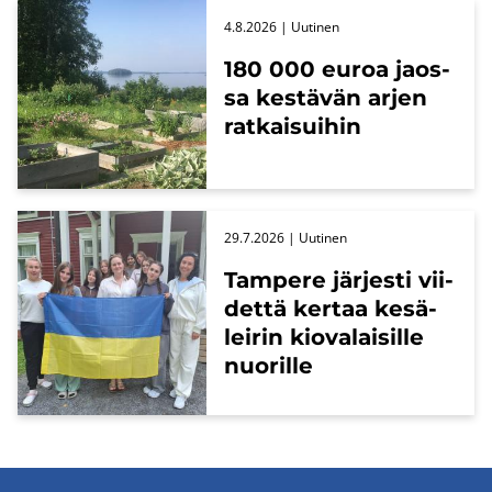
4.8.2026
| Uu­ti­nen
180 000 euroa jaos­
sa kes­tä­vän arjen
rat­kai­sui­hin
29.7.2026
| Uu­ti­nen
Tam­pe­re jär­jes­ti vii­
det­tä ker­taa ke­sä­
lei­rin kio­va­lai­sil­le
nuo­ril­le