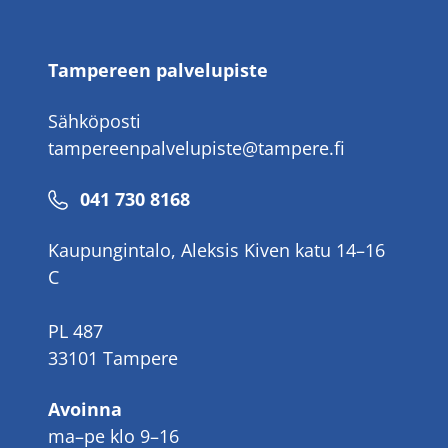
Tampereen palvelupiste
Sähköposti
tampereenpalvelupiste@tampere.fi
Puhelinnumero
041 730 8168
Kaupungintalo, Aleksis Kiven katu 14–16
C
PL 487
33101 Tampere
Avoinna
ma–pe klo 9–16