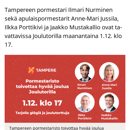
Tam­pe­reen por­mes­ta­ri Il­ma­ri Nur­mi­nen
sekä apu­lais­por­mes­ta­rit Anne-​Mari Jus­si­la,
Ilkka Port­ti­ki­vi ja Jaak­ko Mus­ta­kal­lio ovat ta­
vat­ta­vis­sa Jou­lu­to­ril­la maa­nan­tai­na 1.12. klo
17.
Tampereen pormestaristo toivottaa hyvää joulua