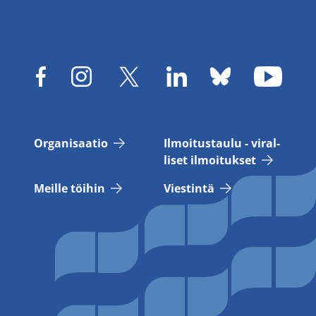
Or­ga­ni­saa­tio
Il­moi­tus­tau­lu - vi­ral­
li­set il­moi­tuk­set
Meil­le töi­hin
Vies­tin­tä