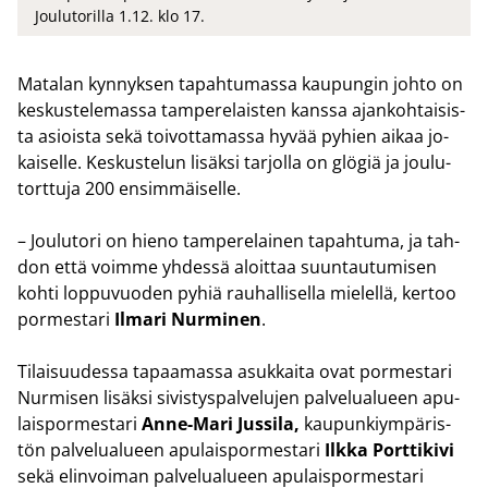
Joulutorilla 1.12. klo 17.
Ma­ta­lan kyn­nyk­sen ta­pah­tu­mas­sa kau­pun­gin johto on
kes­kus­te­le­mas­sa tam­pe­re­lais­ten kans­sa ajan­koh­tai­sis­
ta asiois­ta sekä toi­vot­ta­mas­sa hyvää py­hien aikaa jo­
kai­sel­le. Kes­kus­te­lun li­säk­si tar­jol­la on glö­giä ja jou­lu­
tort­tu­ja 200 en­sim­mäi­sel­le.
– Jou­lu­to­ri on hieno tam­pe­re­lai­nen ta­pah­tu­ma, ja tah­
don että voim­me yh­des­sä aloit­taa suun­tau­tu­mi­sen
kohti lop­pu­vuo­den pyhiä rau­hal­li­sel­la mie­lel­lä, ker­too
por­mes­ta­ri
Il­ma­ri Nur­mi­nen
.
Ti­lai­suu­des­sa ta­paa­mas­sa asuk­kai­ta ovat por­mes­ta­ri
Nur­mi­sen li­säk­si si­vis­tys­pal­ve­lu­jen pal­ve­lua­lu­een apu­
lais­por­mes­ta­ri
Anne-​Mari Jus­si­la,
kau­pun­kiym­pä­ris­
tön pal­ve­lua­lu­een apu­lais­por­mes­ta­ri
Ilkka Port­ti­ki­vi
sekä elin­voi­man pal­ve­lua­lu­een apu­lais­por­mes­ta­ri