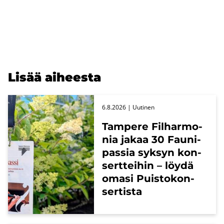
Lisää ai­hees­ta
6.8.2026
| Uu­ti­nen
Tam­pe­re Fil­har­mo­
nia jakaa 30 Fau­ni­
pas­sia syk­syn kon­
sert­tei­hin – löydä
omasi Puis­to­kon­
ser­tis­ta