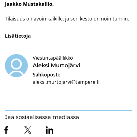
Jaak­ko Mus­ta­kal­lio.
Ti­lai­suus on avoin kai­kil­le, ja sen kesto on noin tun­nin.
Li­sä­tie­to­ja
Viestintäpäällikkö
Alek­si Mur­to­jär­vi
Sähköposti:
aleksi.murtojarvi@tampere.fi
Jaa sosiaalisessa mediassa