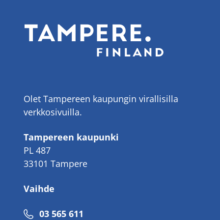
Olet Tampereen kaupungin virallisilla
verkkosivuilla.
Tampereen kaupunki
PL 487
33101 Tampere
Vaihde
Puhelinnumero
03 565 611