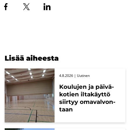
Lisää ai­hees­ta
4.8.2026
| Uu­ti­nen
Kou­lu­jen ja päi­vä­
ko­tien il­ta­käyt­tö
siir­tyy oma­val­von­
taan