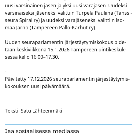
uusi var­si­nai­nen jäsen ja yksi uusi va­ra­jä­sen. Uu­dek­si
var­si­nai­sek­si jä­se­nek­si va­lit­tiin Tur­pe­la Pau­lii­na (Tans­si­
seu­ra Spi­ral ry) ja uu­dek­si va­ra­jä­se­nek­si va­lit­tiin Iso­
maa Jarno (Tam­pe­reen Pallo-​Karhut ry).
Uuden seu­ra­par­la­men­tin jär­jes­täy­ty­mis­ko­kous pi­de­
tään kes­ki­viik­ko­na 15.1.2026 Tam­pe­reen uin­ti­kes­kuk­
ses­sa kello 16.00–17.30.
-
Päi­vi­tet­ty 17.12.2026 seu­ra­par­la­men­tin jär­jes­täy­ty­mis­
ko­kouk­sen uusi päi­vä­mää­rä.
Teksti:
Satu Lähteenmäki
Jaa sosiaalisessa mediassa