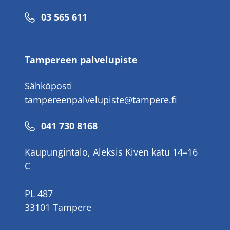
Puhelinnumero
03 565 611
Tampereen palvelupiste
Sähköposti
tampereenpalvelupiste@tampere.fi
Puhelinnumero
041 730 8168
Kaupungintalo, Aleksis Kiven katu 14–16
C
PL 487
33101 Tampere