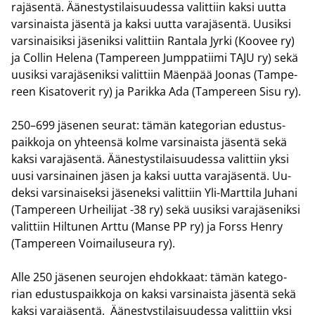
ra­jä­sen­tä. Ää­nes­tys­ti­lai­suu­des­sa va­lit­tiin kaksi uutta
var­si­nais­ta jä­sen­tä ja kaksi uutta va­ra­jä­sen­tä. Uusik­si
var­si­nai­sik­si jä­se­nik­si va­lit­tiin Ran­ta­la Jyrki (Koo­vee ry)
ja Col­lin He­le­na (Tam­pe­reen Jump­pa­tii­mi TAJU ry) sekä
uusik­si va­ra­jä­se­nik­si va­lit­tiin Mäen­pää Joo­nas (Tam­pe­
reen Ki­sa­to­ve­rit ry) ja Pa­rik­ka Ada (Tam­pe­reen Sisu ry).
250–699 jä­se­nen seu­rat: tämän ka­te­go­rian edus­tus­
paik­ko­ja on yh­teen­sä kolme var­si­nais­ta jä­sen­tä sekä
kaksi va­ra­jä­sen­tä. Ää­nes­tys­ti­lai­suu­des­sa va­lit­tiin yksi
uusi var­si­nai­nen jäsen ja kaksi uutta va­ra­jä­sen­tä. Uu­
dek­si var­si­nai­sek­si jä­se­nek­si va­lit­tiin Yli-​Marttila Ju­ha­ni
(Tam­pe­reen Ur­hei­li­jat -38 ry) sekä uusik­si va­ra­jä­se­nik­si
va­lit­tiin Hil­tu­nen Arttu (Manse PP ry) ja Forss Henry
(Tam­pe­reen Voi­mai­luseu­ra ry).
Alle 250 jä­se­nen seu­ro­jen eh­dok­kaat: tämän ka­te­go­
rian edus­tus­paik­ko­ja on kaksi var­si­nais­ta jä­sen­tä sekä
kaksi va­ra­jä­sen­tä. Ää­nes­tys­ti­lai­suu­des­sa va­lit­tiin yksi