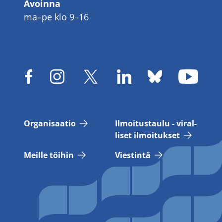
Avoinna
ma–pe klo 9–16
Or­ga­ni­saa­tio
Il­moi­tus­tau­lu - vi­ral­
li­set il­moi­tuk­set
Meil­le töi­hin
Vies­tin­tä