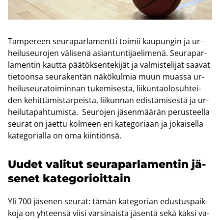
Tam­pe­reen seu­ra­par­la­ment­ti toi­mii kau­pun­gin ja ur­
hei­luseu­ro­jen vä­li­se­nä asian­tun­ti­jae­li­me­nä. Seu­ra­par­
la­men­tin kaut­ta pää­tök­sen­te­ki­jät ja val­mis­te­li­jat saa­vat
tie­toon­sa seu­ra­ken­tän nä­kö­kul­mia muun muas­sa ur­
hei­luseu­ra­toi­min­nan tu­ke­mi­ses­ta, lii­kun­tao­lo­suh­tei­
den ke­hit­tä­mis­tar­peis­ta, lii­kun­nan edis­tä­mi­ses­tä ja ur­
hei­lu­ta­pah­tu­mis­ta. Seu­ro­jen jä­sen­mää­rän pe­rus­teel­la
seu­rat on jaet­tu kol­meen eri ka­te­go­ri­aan ja jo­kai­sel­la
ka­te­go­rial­la on oma kiin­tiön­sä.
Uudet va­li­tut seu­ra­par­la­men­tin jä­
se­net ka­te­go­rioit­tain
Yli 700 jä­se­nen seu­rat: tämän ka­te­go­rian edus­tus­paik­
ko­ja on yh­teen­sä viisi var­si­nais­ta jä­sen­tä sekä kaksi va­