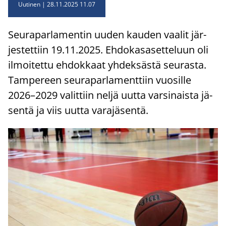
Uutinen
28.11.2025 11.07
Seu­ra­par­la­men­tin uuden kau­den vaa­lit jär­
jes­tet­tiin 19.11.2025. Eh­do­kas­a­set­te­luun oli
il­moi­tet­tu eh­dok­kaat yh­dek­säs­tä seu­ras­ta.
Tam­pe­reen seu­ra­par­la­ment­tiin vuo­sil­le
2026–2029 va­lit­tiin neljä uutta var­si­nais­ta jä­
sen­tä ja viis uutta va­ra­jä­sen­tä.