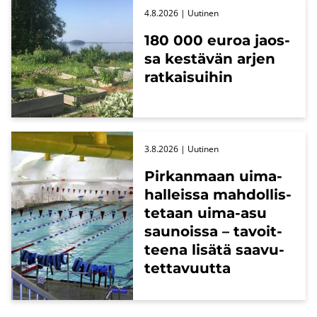
4.8.2026
| Uu­ti­nen
180 000 euroa jaos­
sa kes­tä­vän arjen
rat­kai­sui­hin
3.8.2026
| Uu­ti­nen
Pir­kan­maan ui­ma­
hal­leis­sa mah­dol­lis­
te­taan uima-​asu
sau­nois­sa – ta­voit­
tee­na li­sä­tä saa­vu­
tet­ta­vuut­ta