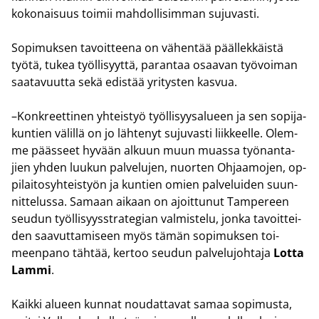
ko­ko­nai­suus toi­mii mah­dol­li­sim­man su­ju­vas­ti.
So­pi­muk­sen ta­voit­tee­na on vä­hen­tää pääl­lek­käis­tä
työtä, tukea työl­li­syyt­tä, pa­ran­taa osaa­van työ­voi­man
saa­ta­vuut­ta sekä edis­tää yri­tys­ten kas­vua.
–Kon­kreet­ti­nen yh­teis­työ työl­li­syy­sa­lu­een ja sen so­pi­ja­
kun­tien vä­lil­lä on jo läh­te­nyt su­ju­vas­ti liik­keel­le. Olem­
me pääs­seet hy­vään al­kuun muun muas­sa työ­nan­ta­
jien yhden luu­kun pal­ve­lu­jen, nuor­ten Oh­jaa­mo­jen, op­
pi­lai­to­syh­teis­työn ja kun­tien omien pal­ve­lui­den suun­
nit­te­lus­sa. Sa­maan ai­kaan on ajoit­tu­nut Tam­pe­reen
seu­dun työl­li­syys­stra­te­gian val­mis­te­lu, jonka ta­voit­tei­
den saa­vut­ta­mi­seen myös tämän so­pi­muk­sen toi­
meen­pa­no täh­tää, ker­too seu­dun pal­ve­lu­joh­ta­ja
Lotta
Lammi
.
Kaik­ki alu­een kun­nat nou­dat­ta­vat samaa so­pi­mus­ta,