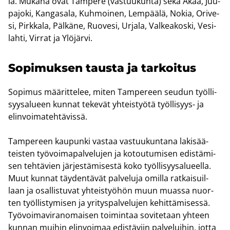
la. Mu­ka­na ovat Tam­pe­re (vas­tuu­kun­ta) sekä Akaa, Juu­
pa­jo­ki, Kan­ga­sa­la, Kuh­moi­nen, Lem­pää­lä, Nokia, Ori­ve­
si, Pirk­ka­la, Päl­kä­ne, Ruo­ve­si, Ur­ja­la, Val­kea­kos­ki, Ve­si­
lah­ti, Vir­rat ja Ylö­jär­vi.
So­pi­muk­sen taus­ta ja tar­koi­tus
So­pi­mus mää­rit­te­lee, miten Tam­pe­reen seu­dun työl­li­
syy­sa­lu­een kun­nat te­ke­vät yh­teis­työ­tä työllisyys-​ ja
elin­voi­ma­teh­tä­vis­sä.
Tam­pe­reen kau­pun­ki vas­taa vas­tuu­kun­ta­na la­ki­sää­
teis­ten työ­voi­ma­pal­ve­lu­jen ja ko­tou­tu­mi­sen edis­tä­mi­
sen teh­tä­vien jär­jes­tä­mi­ses­tä koko työl­li­syy­sa­lu­eel­la.
Muut kun­nat täy­den­tä­vät pal­ve­lu­ja omil­la rat­kai­suil­
laan ja osal­lis­tu­vat yh­teis­työ­hön muun muas­sa nuor­
ten työl­lis­ty­mi­sen ja yri­tys­pal­ve­lu­jen ke­hit­tä­mi­ses­sä.
Työ­voi­ma­vi­ran­omai­sen toi­min­taa so­vi­te­taan yh­teen
kun­nan mui­hin elin­voi­maa edis­tä­viin pal­ve­lui­hin, jotta