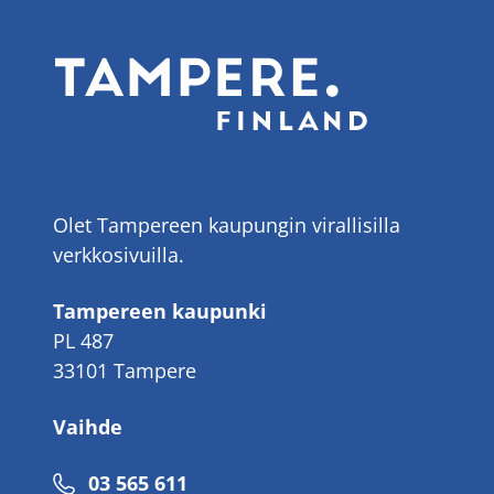
Olet Tampereen kaupungin virallisilla
verkkosivuilla.
Tampereen kaupunki
PL 487
33101 Tampere
Vaihde
Puhelinnumero
03 565 611