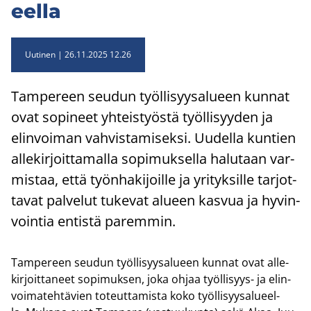
eel­la
Uutinen
26.11.2025 12.26
Tam­pe­reen seu­dun työl­li­syy­sa­lu­een kun­nat
ovat so­pi­neet yh­teis­työs­tä työl­li­syy­den ja
elin­voi­man vah­vis­ta­mi­sek­si. Uu­del­la kun­tien
al­le­kir­joit­ta­mal­la so­pi­muk­sel­la ha­lu­taan var­
mis­taa, että työn­ha­ki­joil­le ja yri­tyk­sil­le tar­jot­
ta­vat pal­ve­lut tu­ke­vat alu­een kas­vua ja hy­vin­
voin­tia en­tis­tä pa­rem­min.
Tam­pe­reen seu­dun työl­li­syy­sa­lu­een kun­nat ovat al­le­
kir­joit­ta­neet so­pi­muk­sen, joka ohjaa työllisyys-​ ja elin­
voi­ma­teh­tä­vien to­teut­ta­mis­ta koko työl­li­syy­sa­lu­eel­