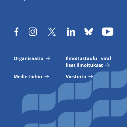
Or­ga­ni­saa­tio
Il­moi­tus­tau­lu - vi­ral­
li­set il­moi­tuk­set
Meil­le töi­hin
Vies­tin­tä