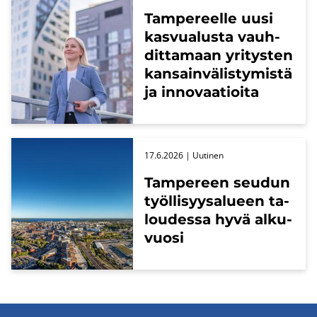
Tam­pe­reel­le uusi
kas­vua­lus­ta vauh­
dit­ta­maan yri­tys­ten
kan­sain­vä­lis­ty­mis­tä
ja in­no­vaa­tioi­ta
17.6.2026
| Uu­ti­nen
Tam­pe­reen seu­dun
työl­li­syy­sa­lu­een ta­
lou­des­sa hyvä al­ku­
vuo­si