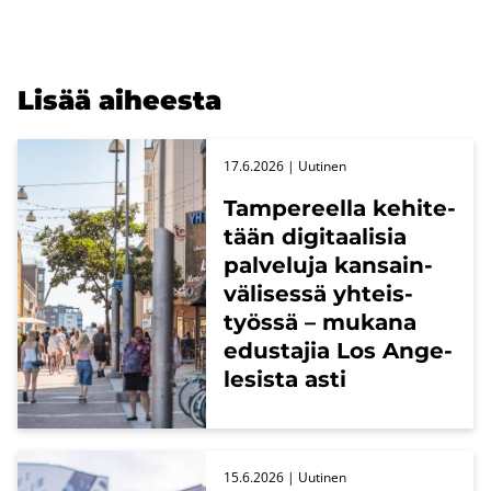
Lisää ai­hees­ta
17.6.2026
| Uu­ti­nen
Tam­pe­reel­la ke­hi­te­
tään di­gi­taa­li­sia
pal­ve­lu­ja kan­sain­
vä­li­ses­sä yh­teis­
työs­sä – mu­ka­na
edus­ta­jia Los An­ge­
le­sis­ta asti
15.6.2026
| Uu­ti­nen