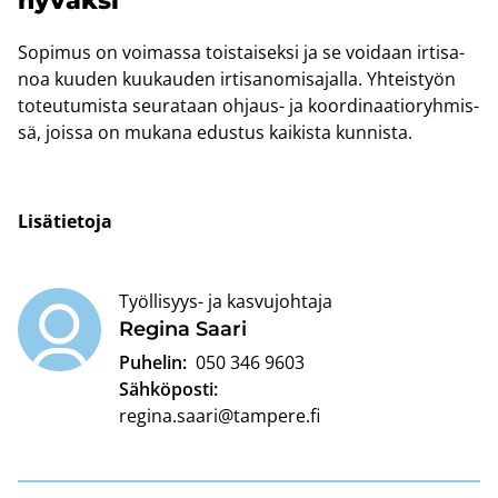
hy­väk­si
So­pi­mus on voi­mas­sa tois­tai­sek­si ja se voi­daan ir­ti­sa­
noa kuu­den kuu­kau­den ir­ti­sa­no­mi­sa­jal­la. Yh­teis­työn
to­teu­tu­mis­ta seu­ra­taan ohjaus-​ ja koor­di­naa­tio­ryh­mis­
sä, jois­sa on mu­ka­na edus­tus kai­kis­ta kun­nis­ta.
Li­sä­tie­to­ja
Työllisyys- ja kasvujohtaja
Re­gi­na Saari
Puhelin:
050 346 9603
Sähköposti:
regina.saari@tampere.fi