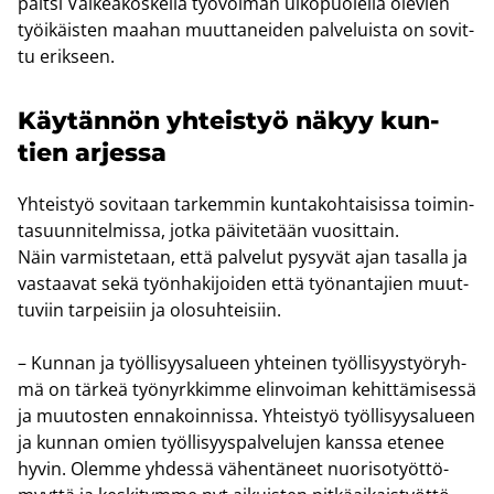
pait­si Val­kea­kos­kel­la työ­voi­man ul­ko­puo­lel­la ole­vien
työi­käis­ten maa­han muut­ta­nei­den pal­ve­luis­ta on so­vit­
tu erik­seen.
Käy­tän­nön yh­teis­työ näkyy kun­
tien ar­jes­sa
Yh­teis­työ so­vi­taan tar­kem­min kun­ta­koh­tai­sis­sa toi­min­
ta­suun­ni­tel­mis­sa, jotka päi­vi­te­tään vuo­sit­tain.
Näin var­mis­te­taan, että pal­ve­lut py­sy­vät ajan ta­sal­la ja
vas­taa­vat sekä työn­ha­ki­joi­den että työ­nan­ta­jien muut­
tu­viin tar­pei­siin ja olo­suh­tei­siin.
– Kun­nan ja työl­li­syy­sa­lu­een yh­tei­nen työl­li­syys­työ­ryh­
mä on tär­keä työ­nyrk­kim­me elin­voi­man ke­hit­tä­mi­ses­sä
ja muu­tos­ten en­na­koin­nis­sa. Yh­teis­työ työl­li­syy­sa­lu­een
ja kun­nan omien työl­li­syys­pal­ve­lu­jen kans­sa ete­nee
hyvin. Olem­me yh­des­sä vä­hen­tä­neet nuo­ri­so­työt­tö­