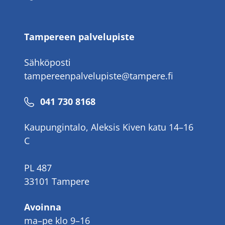
Tampereen palvelupiste
Sähköposti
tampereenpalvelupiste@tampere.fi
Puhelinnumero
041 730 8168
Kaupungintalo, Aleksis Kiven katu 14–16
C
PL 487
33101 Tampere
Avoinna
ma–pe klo 9–16