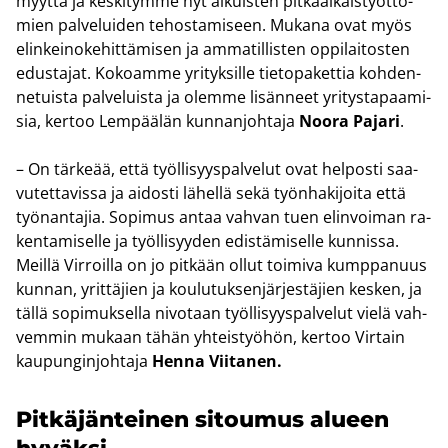
myyt­tä ja kes­ki­tym­me nyt ai­kuis­ten pit­kä­ai­kais­työt­tö­
mien pal­ve­lui­den te­hos­ta­mi­seen. Mu­ka­na ovat myös
elin­kei­no­ke­hit­tä­mi­sen ja am­ma­til­lis­ten op­pi­lai­tos­ten
edus­ta­jat. Ko­koam­me yri­tyk­sil­le tie­to­pa­ket­tia koh­den­
ne­tuis­ta pal­ve­luis­ta ja olem­me li­sän­neet yri­tys­ta­paa­mi­
sia, ker­too Lem­pää­län kun­nan­joh­ta­ja
Noora Pa­ja­ri
.
– On tär­ke­ää, että työl­li­syys­pal­ve­lut ovat hel­pos­ti saa­
vu­tet­ta­vis­sa ja ai­dos­ti lä­hel­lä sekä työn­ha­ki­joi­ta että
työ­nan­ta­jia. So­pi­mus antaa vah­van tuen elin­voi­man ra­
ken­ta­mi­sel­le ja työl­li­syy­den edis­tä­mi­sel­le kun­nis­sa.
Meil­lä Vir­roil­la on jo pit­kään ollut toi­mi­va kump­pa­nuus
kun­nan, yrit­tä­jien ja kou­lu­tuk­sen­jär­jes­tä­jien kes­ken, ja
tällä so­pi­muk­sel­la ni­vo­taan työl­li­syys­pal­ve­lut vielä vah­
vem­min mu­kaan tähän yh­teis­työ­hön, ker­too Vir­tain
kau­pun­gin­joh­ta­ja
Henna Vii­ta­nen.
Pit­kä­jän­tei­nen si­tou­mus alu­een