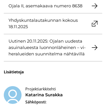
Ojala II, ase­ma­kaa­va nu­me­ro 8638
Yh­dys­kun­ta­lau­ta­kun­nan ko­kous
18.11.2025
Uu­ti­nen 20.11.2025: Oja­lan uu­des­ta
asui­na­lu­ees­ta luon­non­lä­hei­nen – vi­
he­ra­luei­den suun­ni­tel­ma näh­tä­vil­lä
Li­sä­tie­to­ja
Projektiarkkitehti
Ka­ta­ri­na Su­rak­ka
Sähköposti: