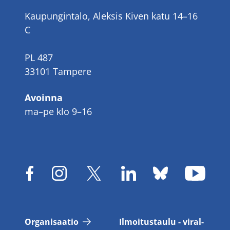
Kaupungintalo, Aleksis Kiven katu 14–16
C
PL 487
33101 Tampere
Avoinna
ma–pe klo 9–16
Or­ga­ni­saa­tio
Il­moi­tus­tau­lu - vi­ral­