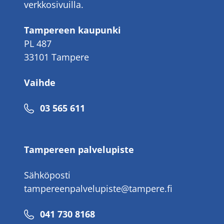
verkkosivuilla.
Tampereen kaupunki
PL 487
33101 Tampere
Vaihde
Puhelinnumero
03 565 611
Tampereen palvelupiste
Sähköposti
tampereenpalvelupiste@tampere.fi
Puhelinnumero
041 730 8168