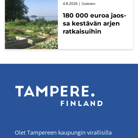
4.8.2026
| Uu­ti­nen
180 000 euroa jaos­
sa kes­tä­vän arjen
rat­kai­sui­hin
Olet Tampereen kaupungin virallisilla