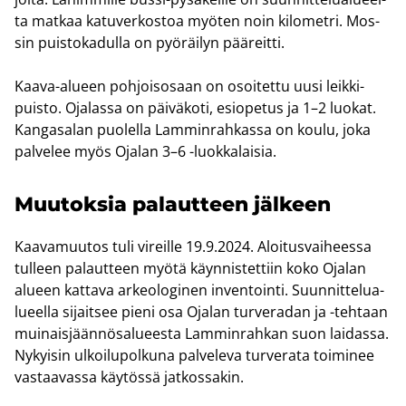
ta mat­kaa ka­tu­ver­kos­toa myö­ten noin ki­lo­met­ri. Mos­
sin puis­to­ka­dul­la on pyö­räi­lyn pää­reit­ti.
Kaava-​alueen poh­jois­osaan on osoi­tet­tu uusi leik­ki­
puis­to. Oja­las­sa on päi­vä­ko­ti, esio­pe­tus ja 1–2 luo­kat.
Kan­ga­sa­lan puo­lel­la Lam­min­rah­kas­sa on koulu, joka
pal­ve­lee myös Oja­lan 3–6 -​luokkalaisia.
Muu­tok­sia pa­laut­teen jäl­keen
Kaa­va­muu­tos tuli vi­reil­le 19.9.2024. Aloi­tus­vai­hees­sa
tul­leen pa­laut­teen myötä käyn­nis­tet­tiin koko Oja­lan
alu­een kat­ta­va ar­keo­lo­gi­nen in­ven­toin­ti. Suun­nit­te­lua­
lu­eel­la si­jait­see pieni osa Oja­lan tur­ve­ra­dan ja -​tehtaan
mui­nais­jään­nö­sa­lu­ees­ta Lam­min­rah­kan suon lai­das­sa.
Ny­kyi­sin ul­koi­lu­pol­ku­na pal­ve­le­va tur­ve­ra­ta toi­mi­nee
vas­taa­vas­sa käy­tös­sä jat­kos­sa­kin.