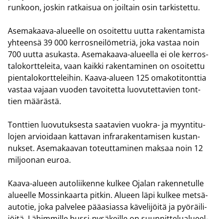
run­koon, jos­kin rat­kai­sua on joil­tain osin tar­kis­tet­tu.
Asemakaava-​alueelle on osoi­tet­tu uutta ra­ken­ta­mis­ta
yh­teen­sä 39 000 ker­ros­nei­lö­met­riä, joka vas­taa noin
700 uutta asu­kas­ta. Asemakaava-​alueella ei ole ker­ros­
ta­lo­kort­te­lei­ta, vaan kaik­ki ra­ken­ta­mi­nen on osoi­tet­tu
pien­ta­lo­kort­te­lei­hin. Kaava-​alueen 125 oma­ko­ti­tont­tia
vas­taa va­jaan vuo­den ta­voi­tet­ta luo­vu­tet­ta­vien tont­
tien mää­räs­tä.
Tont­tien luo­vu­tuk­ses­ta saa­ta­vien vuokra-​ ja myyn­ti­tu­
lo­jen ar­vioi­daan kat­ta­van in­fra­ra­ken­ta­mi­sen kus­tan­
nuk­set. Ase­ma­kaa­van to­teut­ta­mi­nen mak­saa noin 12
mil­joo­nan euroa.
Kaava-​alueen au­to­lii­ken­ne kul­kee Oja­lan ra­ken­ne­tul­le
alu­eel­le Mos­sin­kaar­ta pit­kin. Alu­een läpi kul­kee met­sä­
au­to­tie, joka pal­ve­lee pää­asias­sa kä­ve­li­jöi­tä ja pyö­räi­li­
jöi­tä. Lä­him­mil­le bussi-​pysäkeille on suun­nit­te­lua­lu­eel­