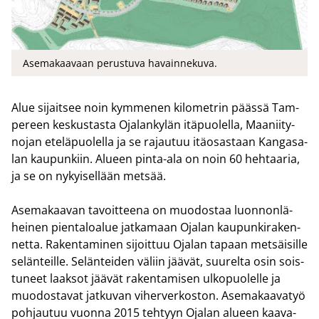
Asemakaavaan perustuva havainnekuva.
Alue si­jait­see noin kym­me­nen ki­lo­met­rin pääs­sä Tam­
pe­reen kes­kus­tas­ta Oja­lan­ky­län itä­puo­lel­la, Maa­nii­ty­
no­jan ete­lä­puo­lel­la ja se ra­jau­tuu itä­osas­taan Kan­ga­sa­
lan kau­pun­kiin. Alu­een pinta-​ala on noin 60 heh­taa­ria,
ja se on ny­kyi­sel­lään met­sää.
Ase­ma­kaa­van ta­voit­tee­na on muo­dos­taa luon­non­lä­
hei­nen pien­ta­loa­lue jat­ka­maan Oja­lan kau­pun­ki­ra­ken­
net­ta. Ra­ken­ta­mi­nen si­joit­tuu Oja­lan ta­paan met­säi­sil­le
se­län­teil­le. Se­län­tei­den vä­liin jää­vät, suu­rel­ta osin sois­
tu­neet laak­sot jää­vät ra­ken­ta­mi­sen ul­ko­puo­lel­le ja
muo­dos­ta­vat jat­ku­van vi­her­ver­kos­ton. Ase­ma­kaa­va­työ
poh­jau­tuu vuon­na 2015 teh­tyyn Oja­lan alu­een kaa­va­