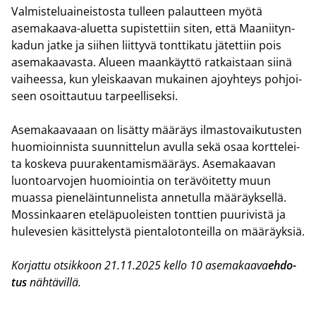
Val­mis­te­luai­neis­tos­ta tul­leen pa­laut­teen myötä
asemakaava-​aluetta su­pis­tet­tiin siten, että Maa­nii­tyn­
ka­dun jatke ja sii­hen liit­ty­vä tont­ti­ka­tu jä­tet­tiin pois
ase­ma­kaa­vas­ta. Alu­een maan­käyt­tö rat­kais­taan siinä
vai­hees­sa, kun yleis­kaa­van mu­kai­nen ajo­yh­teys poh­joi­
seen osoit­tau­tuu tar­peel­li­sek­si.
Ase­ma­kaa­vaaan on li­sät­ty mää­räys il­mas­to­vai­ku­tus­ten
huo­mioin­nis­ta suun­nit­te­lun avul­la sekä osaa kort­te­lei­
ta kos­ke­va puu­ra­ken­ta­mis­mää­räys. Ase­ma­kaa­van
luon­toar­vo­jen huo­mioin­tia on te­rä­vöi­tet­ty muun
muas­sa pie­ne­läin­tun­ne­lis­ta an­ne­tul­la mää­räyk­sel­lä.
Mos­sin­kaa­ren ete­lä­puo­leis­ten tont­tien puu­ri­vis­tä ja
hu­le­ve­sien kä­sit­te­lys­tä pien­ta­lo­ton­teil­la on mää­räyk­siä.
Kor­jat­tu ot­sik­koon 21.11.2025 kello 10 ase­ma­kaa­va
eh­do­
tus
näh­tä­vil­lä.