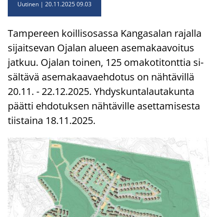
Uutinen
20.11.2025 09.03
Tam­pe­reen koil­lis­osas­sa Kan­ga­sa­lan ra­jal­la
si­jait­se­van Oja­lan alu­een ase­ma­kaa­voi­tus
jat­kuu. Oja­lan toi­nen, 125 oma­ko­ti­tont­tia si­
säl­tä­vä ase­ma­kaa­vaeh­do­tus on näh­tä­vil­lä
20.11. - 22.12.2025. Yh­dys­kun­ta­lau­ta­kun­ta
päät­ti eh­do­tuk­sen näh­tä­vil­le aset­ta­mi­ses­ta
tiis­tai­na 18.11.2025.