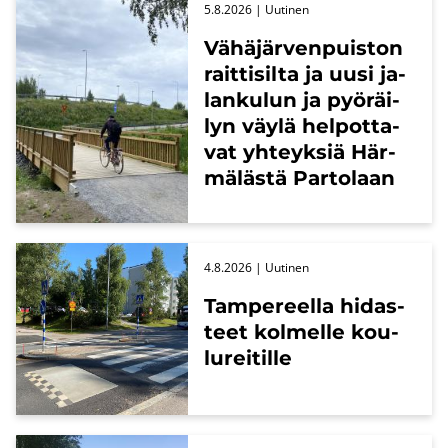
5.8.2026
| Uu­ti­nen
Vä­hä­jär­ven­puis­ton
rait­ti­sil­ta ja uusi ja­
lan­ku­lun ja pyö­räi­
lyn väylä hel­pot­ta­
vat yh­teyk­siä Här­
mä­läs­tä Par­to­laan
4.8.2026
| Uu­ti­nen
Tam­pe­reel­la hi­das­
teet kol­mel­le kou­
lu­rei­til­le