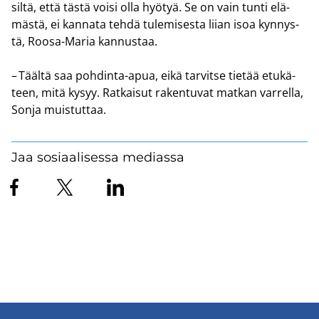
siltä, että tästä voisi olla hyö­tyä. Se on vain tunti elä­
mäs­tä, ei kan­na­ta tehdä tu­le­mi­ses­ta liian isoa kyn­nys­
tä, Roosa-​Maria kan­nus­taa.
– Tääl­tä saa pohdinta-​apua, eikä tar­vit­se tie­tää etu­kä­
teen, mitä kysyy. Rat­kai­sut ra­ken­tu­vat mat­kan var­rel­la,
Sonja muis­tut­taa.
Jaa sosiaalisessa mediassa