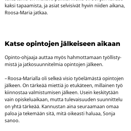
kaksi ta­paa­mis­ta, ja asiat sel­vi­si­vät hyvin nii­den ai­ka­na,
Roosa-​Maria jat­kaa.
Katse opin­to­jen jäl­kei­seen ai­kaan
Opinto-​ohjaaja aut­taa myös hah­mot­ta­maan työl­lis­ty­
mis­tä ja jat­ko­suun­ni­tel­mia opin­to­jen jäl­keen.
– Roosa-​Marialla oli sel­keä visio työ­elä­mäs­tä opin­to­jen
jäl­keen. On tär­ke­ää miet­tiä jo etu­kä­teen, mil­lai­nen työ
kiin­nos­taa val­mis­tu­mi­sen jäl­keen. Usein kes­ki­ty­tään
vain opis­ke­luai­kaan, mutta tu­le­vai­suu­den suun­nit­te­lu
on yhtä tär­ke­ää. Kan­nus­tan aina seu­raa­maan omaa
paloa ja te­ke­mään sitä, mitä oi­keas­ti ha­lu­aa, Sonja
sanoo.