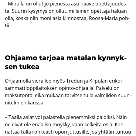
– Mi­nul­la on ollut jo pie­nes­tä asti haave opet­ta­juu­des­
ta. Suu­rin ky­sy­mys on ollut, mil­lai­nen opet­ta­ja ha­luan
olla, koska niin moni asia kiin­nos­taa, Roosa-​Maria poh­
tii.
Oh­jaa­mo tar­jo­aa ma­ta­lan kyn­nyk­
sen tukea
Oh­jaa­mol­la vie­rai­lee myös Tre­dun ja Kii­pu­lan eri­koi­
sam­mat­tiop­pi­lai­tok­sen opinto-​ohjaajia. Pal­ve­lu on
mak­su­ton­ta, eikä mu­kaan tar­vit­se tulla val­mii­den suun­
ni­tel­mien kans­sa.
– Tääl­lä asiat voi pa­las­tel­la pie­nem­mik­si pa­loik­si. Näin
ne eivät ole enää iso möyk­ky, vaan sel­kei­tä osia. Kan­
nat­taa tulla roh­keas­ti opon jut­tusil­le, jos yh­tään tun­tuu