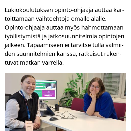
Lu­kio­kou­lu­tuk­sen opinto-​ohjaaja aut­taa kar­
toit­ta­maan vaih­toeh­to­ja omal­le alal­le.
Opinto-​ohjaaja aut­taa myös hah­mot­ta­maan
työl­lis­ty­mis­tä ja jat­ko­suun­ni­tel­mia opin­to­jen
jäl­keen. Ta­paa­mi­seen ei tar­vit­se tulla val­mii­
den suun­ni­tel­mien kans­sa, rat­kai­sut ra­ken­
tu­vat mat­kan var­rel­la.