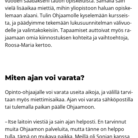
vuo­den saa­dak­se­ni tauon opis­ke­luis­ta. Sa­mal­la sain
vielä li­sä­ai­kaa miet­tiä, mihin yli­opis­toon ha­luan opis­ke­
le­maan alaa­ni. Tulin Oh­jaa­mol­le ky­se­le­mään kurs­seis­
ta, ja pää­dyim­me te­ke­mään lu­kusuun­ni­tel­man vä­li­vuo­
del­le ja va­lin­ta­ko­kei­siin. Ta­paa­mi­set aut­toi­vat myös ra­
jaa­maan omia kiin­nos­tuk­sen koh­tei­ta ja vaih­toeh­to­ja,
Roosa-​Maria ker­too.
Miten ajan voi va­ra­ta?
Opinto-​ohjaajalle voi va­ra­ta usei­ta ai­ko­ja, ja vä­lil­lä tar­vi­
taan myös miet­ti­mi­sai­kaa. Ajan voi va­ra­ta säh­kö­pos­til­la
tai tu­le­mal­la pai­kan pääl­le Oh­jaa­moon.
– Itse lai­toin vies­tiä ja sain ajan hel­pos­ti. En tar­vin­nut
muita Oh­jaa­mon pal­ve­lui­ta, mutta tänne on help­po
tulla, tämä on mu­ka­va paik­ka. Meil­lä oli Son­jan kans­sa