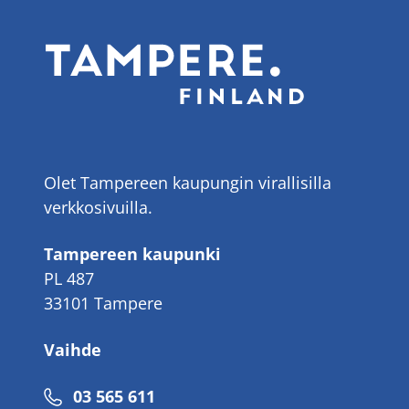
Olet Tampereen kaupungin virallisilla
verkkosivuilla.
Tampereen kaupunki
PL 487
33101 Tampere
Vaihde
Puhelinnumero
03 565 611