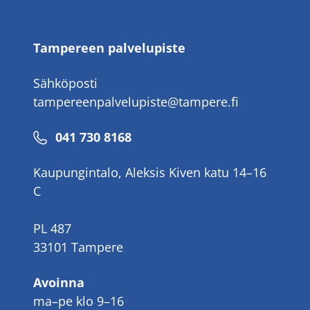
Tampereen palvelupiste
Sähköposti
tampereenpalvelupiste@tampere.fi
Puhelinnumero
041 730 8168
Kaupungintalo, Aleksis Kiven katu 14–16
C
PL 487
33101 Tampere
Avoinna
ma–pe klo 9–16