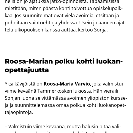
nel­lä on jo aja­tuk­sia jatko-​opinnoista. Ta­paa­mi­sis­sa
mie­ti­tään, miten pääs­tä kohti toi­vot­tua opis­ke­lu­paik­
kaa. Jos suun­ni­tel­mat ovat vielä avoi­mia, et­si­tään ja
poh­di­taan vaih­toeh­to­ja yh­des­sä. Usein jo ää­neen ajat­
te­lu ul­ko­puo­li­sen kans­sa aut­taa, ker­too Sonja.
Roosa-​Marian polku kohti luo­kan­
opet­ta­juut­ta
Yksi kä­vi­jöis­tä on
Roosa-​Maria Var­vio
, joka val­mis­tui
viime ke­vää­nä Tam­mer­kos­ken lu­kios­ta. Hän vie­rai­li
Son­jan luona sel­vit­tä­mäs­sä avoi­men yli­opis­ton kurs­se­
ja ja suun­nit­te­le­mas­sa omaa pol­kua kohti luo­kan­opet­
ta­jao­pin­to­ja.
– Val­mis­tuin viime ke­vää­nä, mutta ha­lusin pitää vä­li­