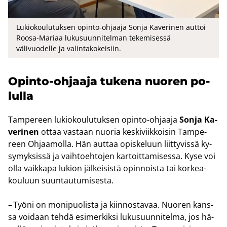
Lukiokoulutuksen opinto-ohjaaja Sonja Kaverinen auttoi
Roosa-Mariaa lukusuunnitelman tekemisessä
välivuodelle ja valintakokeisiin.
Opinto-​ohjaaja tu­ke­na nuo­ren po­
lul­la
Tam­pe­reen lu­kio­kou­lu­tuk­sen opinto-​ohjaaja
Sonja Ka­
ve­ri­nen
ottaa vas­taan nuo­ria kes­ki­viik­koi­sin Tam­pe­
reen Oh­jaa­mol­la. Hän aut­taa opis­ke­luun liit­ty­vis­sä ky­
sy­myk­sis­sä ja vaih­toeh­to­jen kar­toit­ta­mi­ses­sa. Kyse voi
olla vaik­ka­pa lu­kion jäl­kei­sis­tä opin­nois­ta tai kor­kea­
kou­luun suun­tau­tu­mi­ses­ta.
– Työni on mo­ni­puo­lis­ta ja kiin­nos­ta­vaa. Nuo­ren kans­
sa voi­daan tehdä esi­mer­kik­si lu­kusuun­ni­tel­ma, jos hä­