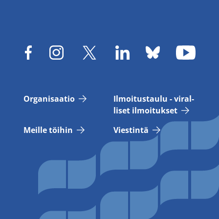
Or­ga­ni­saa­tio
Il­moi­tus­tau­lu - vi­ral­
li­set il­moi­tuk­set
Meil­le töi­hin
Vies­tin­tä