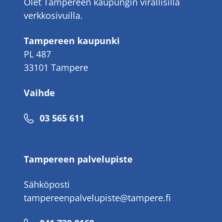
Olet Tampereen kaupungin virallisilla
verkkosivuilla.
Tampereen kaupunki
PL 487
33101 Tampere
Vaihde
Puhelinnumero
03 565 611
Tampereen palvelupiste
Sähköposti
tampereenpalvelupiste@tampere.fi