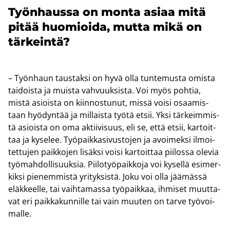
Työn­haus­sa on monta asiaa mitä
pitää huo­mioi­da, mutta mikä on
tär­kein­tä?
– Työn­haun taus­tak­si on hyvä olla tun­te­mus­ta omis­ta
tai­dois­ta ja muis­ta vah­vuuk­sis­ta. Voi myös poh­tia,
mistä asiois­ta on kiin­nos­tu­nut, missä voisi osaa­mis­
taan hyö­dyn­tää ja mil­lais­ta työtä etsii. Yksi tär­keim­mis­
tä asiois­ta on oma ak­tii­vi­suus, eli se, että etsii, kar­toit­
taa ja ky­se­lee. Työ­paik­ka­si­vus­to­jen ja avoi­mek­si il­moi­
tet­tu­jen paik­ko­jen li­säk­si voisi kar­toit­taa pii­los­sa ole­via
työ­mah­dol­li­suuk­sia. Pii­lo­työ­paik­ko­ja voi ky­sel­lä esi­mer­
kik­si pie­nem­mis­tä yri­tyk­sis­tä. Joku voi olla jää­mäs­sä
eläk­keel­le, tai vaih­ta­mas­sa työ­paik­kaa, ih­mi­set muut­ta­
vat eri paik­ka­kun­nil­le tai vain muu­ten on tarve työ­voi­
mal­le.