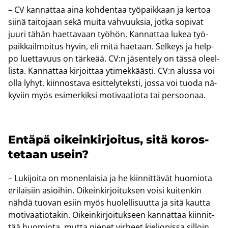
– CV kan­nat­taa aina koh­den­taa työ­paik­kaan ja ker­toa
siinä tai­to­jaan sekä muita vah­vuuk­sia, jotka so­pi­vat
juuri tähän haet­ta­vaan työ­hön. Kan­nat­taa lukea työ­
paik­kail­moi­tus hyvin, eli mitä hae­taan. Sel­keys ja help­
po luet­ta­vuus on tär­ke­ää. CV:n jä­sen­te­ly on tässä oleel­
lis­ta. Kan­nat­taa kir­joit­taa yti­mek­kääs­ti. CV:n alus­sa voi
olla lyhyt, kiin­nos­ta­va esit­te­ly­teks­ti, jossa voi tuoda nä­
ky­viin myös esi­mer­kik­si mo­ti­vaa­tio­ta tai per­soo­naa.
En­tä­pä oi­kein­kir­joi­tus, sitä ko­ros­
te­taan usein?
– Lu­ki­joi­ta on mo­nen­lai­sia ja he kiin­nit­tä­vät huo­mio­ta
eri­lai­siin asioi­hin. Oi­kein­kir­joi­tuk­sen voisi kui­ten­kin
nähdä tuo­van esiin myös huo­lel­li­suut­ta ja sitä kaut­ta
mo­ti­vaa­tio­ta­kin. Oi­kein­kir­joi­tuk­seen kan­nat­taa kiin­nit­
tää huo­mio­ta, mutta pie­net vir­heet kie­lio­pis­sa sil­loin