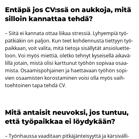
En­tä­pä jos CV:ssä on auk­ko­ja, mitä
sil­loin kan­nat­taa tehdä?
– Siitä ei kan­na­ta ottaa lii­kaa stres­siä. Ly­hyem­piä työ­
pät­kiä­kin on pal­jon. Kun teet koh­den­nus­ta tiet­tyyn työ­
paik­kaan, voit va­li­ta, mitä tie­to­ja si­säl­ly­tät an­sio­luet­te­
loon. Voi myös miet­tiä, olet­ko teh­nyt ky­sei­sel­lä ai­ka­vä­
lil­lä jo­tain, mistä olisi kart­tu­nut työ­hön so­pi­vaa osaa­
mis­ta. Osaa­mis­poh­jai­nen ja haet­ta­vaan työ­hön so­pi­
vien osaa­mis­ten ko­ros­ta­mi­nen voisi olla myös vaih­
toeh­toi­nen tapa tehdä CV.
Mitä an­tai­sit neu­vok­si, jos tun­tuu,
että työ­paik­kaa ei löy­dy­kään?
– Työn­haus­sa vaa­di­taan pit­kä­jän­tei­syyt­tä ja kär­si­väl­li­