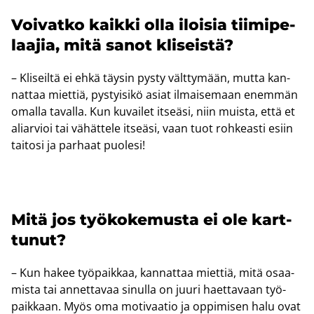
Voi­vat­ko kaik­ki olla iloi­sia tii­mi­pe­
laa­jia, mitä sanot kli­seis­tä?
– Kli­seil­tä ei ehkä täy­sin pysty vält­ty­mään, mutta kan­
nat­taa miet­tiä, pys­tyi­si­kö asiat il­mai­se­maan enem­män
omal­la ta­val­la. Kun ku­vai­let it­seä­si, niin muis­ta, että et
aliar­vioi tai vä­hät­te­le it­seä­si, vaan tuot roh­keas­ti esiin
tai­to­si ja par­haat puo­le­si!
Mitä jos työ­ko­ke­mus­ta ei ole kart­
tu­nut?
– Kun hakee työ­paik­kaa, kan­nat­taa miet­tiä, mitä osaa­
mis­ta tai an­net­ta­vaa si­nul­la on juuri haet­ta­vaan työ­
paik­kaan. Myös oma mo­ti­vaa­tio ja op­pi­mi­sen halu ovat