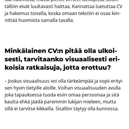
täl­löin eivät luul­ta­vas­ti hait­taa. Kan­nat­taa lue­tut­taa CV
ja ha­ke­mus toi­sel­la, koska omaan teks­tiin ei osaa kiin­
nit­tää huo­mio­ta sa­mal­la ta­val­la.
Min­kä­lai­nen CV:n pitää olla ul­koi­
ses­ti, tar­vi­taan­ko vi­su­aa­li­ses­ti eri­
koi­sia rat­kai­su­ja, jotta erot­tuu?
– Jos­kus vi­su­aa­li­suus voi olla tär­keäm­pää ja sopii eri­tyi­
sen hyvin tie­tyil­le aloil­le. Voi­han vi­su­aa­li­suu­den avul­la
joka ta­pauk­ses­sa tuoda esiin omaa per­soo­naa ja sitä
kaut­ta ehkä jäädä pa­rem­min lu­ki­jan mie­leen, mutta
sillä ei tar­vit­se kik­kail­la. Si­säl­lön täy­tyy olla kun­nos­sa.