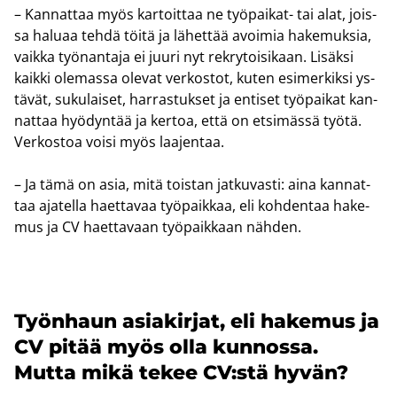
– Kan­nat­taa myös kar­toit­taa ne työpaikat-​ tai alat, jois­
sa ha­lu­aa tehdä töitä ja lä­het­tää avoi­mia ha­ke­muk­sia,
vaik­ka työ­nan­ta­ja ei juuri nyt rek­ry­toi­si­kaan. Li­säk­si
kaik­ki ole­mas­sa ole­vat ver­kos­tot, kuten esi­mer­kik­si ys­
tä­vät, su­ku­lai­set, har­ras­tuk­set ja en­ti­set työ­pai­kat kan­
nat­taa hyö­dyn­tää ja ker­toa, että on et­si­mäs­sä työtä.
Ver­kos­toa voisi myös laa­jen­taa.
– Ja tämä on asia, mitä tois­tan jat­ku­vas­ti: aina kan­nat­
taa aja­tel­la haet­ta­vaa työ­paik­kaa, eli koh­den­taa ha­ke­
mus ja CV haet­ta­vaan työ­paik­kaan näh­den.
Työn­haun asia­kir­jat, eli ha­ke­mus ja
CV pitää myös olla kun­nos­sa.
Mutta mikä tekee CV:stä hyvän?