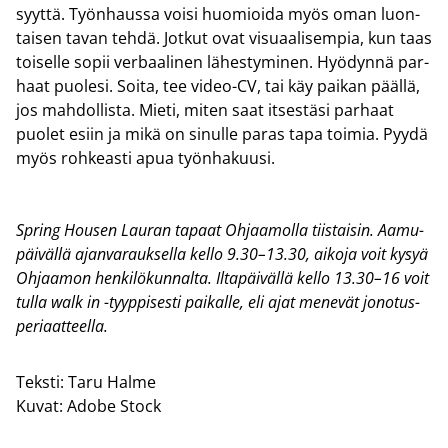
syyt­tä. Työn­haus­sa voisi huo­mioi­da myös oman luon­
tai­sen tavan tehdä. Jot­kut ovat vi­su­aa­li­sem­pia, kun taas
toi­sel­le sopii ver­baa­li­nen lä­hes­ty­mi­nen. Hyö­dyn­nä par­
haat puo­le­si. Soita, tee video-​CV, tai käy pai­kan pääl­lä,
jos mah­dol­lis­ta. Mieti, miten saat it­ses­tä­si par­haat
puo­let esiin ja mikä on si­nul­le paras tapa toi­mia. Pyydä
myös roh­keas­ti apua työn­ha­kuusi.
Spring Housen Lau­ran ta­paat Oh­jaa­mol­la tiis­tai­sin. Aa­mu­
päi­väl­lä ajan­va­rauk­sel­la kello 9.30–13.30, ai­ko­ja voit kysyä
Oh­jaa­mon hen­ki­lö­kun­nal­ta. Il­ta­päi­väl­lä kello 13.30–16 voit
tulla walk in -​tyyppisesti pai­kal­le, eli ajat me­ne­vät jo­no­tus­
pe­ri­aat­teel­la.
Teksti:
Taru Halme
Kuvat:
Adobe Stock