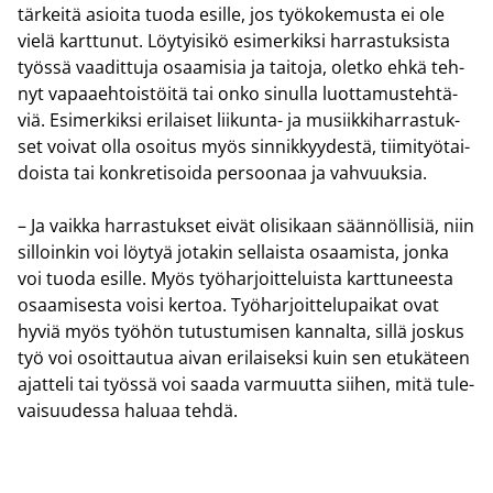
tär­kei­tä asioi­ta tuoda esil­le, jos työ­ko­ke­mus­ta ei ole
vielä kart­tu­nut. Löy­tyi­si­kö esi­mer­kik­si har­ras­tuk­sis­ta
työs­sä vaa­dit­tu­ja osaa­mi­sia ja tai­to­ja, olet­ko ehkä teh­
nyt va­paa­eh­tois­töi­tä tai onko si­nul­la luot­ta­mus­teh­tä­
viä. Esi­mer­kik­si eri­lai­set liikunta-​ ja musiik­ki­har­ras­tuk­
set voi­vat olla osoi­tus myös sin­nik­kyy­des­tä, tii­mi­työ­tai­
dois­ta tai kon­kre­ti­soi­da per­soo­naa ja vah­vuuk­sia.
– Ja vaik­ka har­ras­tuk­set eivät oli­si­kaan sään­nöl­li­siä, niin
sil­loin­kin voi löy­tyä jo­ta­kin sel­lais­ta osaa­mis­ta, jonka
voi tuoda esil­le. Myös työ­har­joit­te­luis­ta kart­tu­nees­ta
osaa­mi­ses­ta voisi ker­toa. Työ­har­joit­te­lu­pai­kat ovat
hyviä myös työ­hön tu­tus­tu­mi­sen kan­nal­ta, sillä jos­kus
työ voi osoit­tau­tua aivan eri­lai­sek­si kuin sen etu­kä­teen
ajat­te­li tai työs­sä voi saada var­muut­ta sii­hen, mitä tu­le­
vai­suu­des­sa ha­lu­aa tehdä.