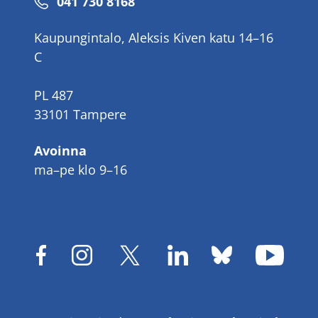
Puhelinnumero
041 730 8168
Kaupungintalo, Aleksis Kiven katu 14–16
C
PL 487
33101 Tampere
Avoinna
ma–pe klo 9–16