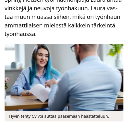
vink­ke­jä ja neu­vo­ja työn­ha­kuun. Laura vas­
taa muun muas­sa sii­hen, mikä on työn­haun
am­mat­ti­lai­sen mie­les­tä kaik­kein tär­kein­tä
työn­haus­sa.
Hyvin tehty CV voi auttaa pääsemään haastatteluun.