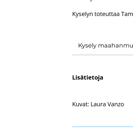
Ky­se­lyn to­teut­taa T
Ky­se­ly maa­han­muut
Li­sä­tie­to­ja
Kuvat:
Laura Vanzo