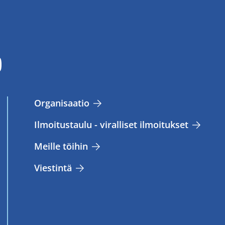
Or­ga­ni­saa­tio
Il­moi­tus­tau­lu - vi­ral­li­set il­moi­tuk­set
Meil­le töi­hin
Vies­tin­tä