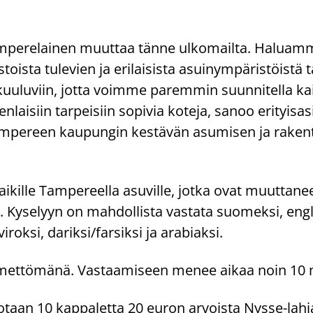
­pe­re­lai­nen muut­taa tänne ul­ko­mail­ta. Ha­lua
aus­tois­ta tu­le­vien ja eri­lai­sis­ta asui­nym­pä­ris­töis­t
­lu­viin, jotta voim­me pa­rem­min suun­ni­tel­la kai­k
ai­siin tar­pei­siin so­pi­via ko­te­ja, sanoo eri­tyis­asi
­pe­reen kau­pun­gin kes­tä­vän asu­mi­sen ja ra­ken­
ai­kil­le Tam­pe­reel­la asu­vil­le, jotka ovat muut­ta­n
Ky­se­lyyn on mah­dol­lis­ta vas­ta­ta suo­mek­si, engla
i­rok­si, da­rik­si/far­sik­si ja ara­biak­si.
i­met­tö­mä­nä. Vas­taa­mi­seen menee aikaa noin 10 m
o­taan 10 kap­pa­let­ta 20 euron ar­vois­ta Nysse-​lahj