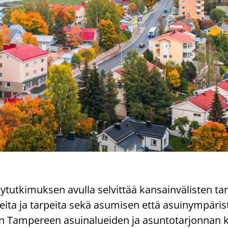
y­tut­ki­muk­sen avul­la sel­vit­tää kan­sain­vä­lis­ten tam
i­vei­ta ja tar­pei­ta sekä asu­mi­sen että asui­nym­pä­ris
n Tam­pe­reen asui­na­luei­den ja asun­to­tar­jon­nan ke