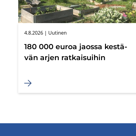
4.8.2026
| Uu­ti­nen
180 000 euroa jaos­sa kes­tä­
vän arjen rat­kai­sui­hin