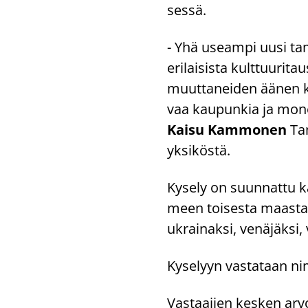
ses­sä.
- Yhä useam­pi uusi tam
eri­lai­sis­ta kult­tuu­ri­t
muut­ta­nei­den äänen kuu
vaa kau­pun­kia ja mo­nen­l
Kaisu Kam­mo­nen
Tam
yk­si­kös­tä.
Ky­se­ly on suun­nat­tu k
meen toi­ses­ta maas­ta. 
ukrai­nak­si, ve­nä­jäk­si, v
Ky­se­lyyn vas­ta­taan n
Vas­taa­jien kes­ken ar­v