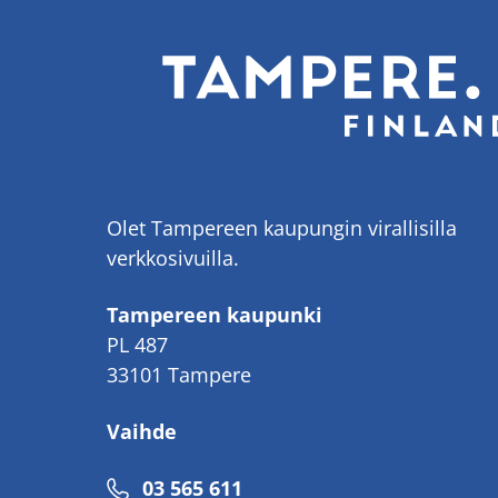
Olet Tampereen kaupungin virallisilla
verkkosivuilla.
Tampereen kaupunki
PL 487
33101 Tampere
Vaihde
Puhelinnumero
03 565 611