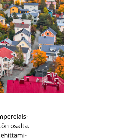
­pe­re­lais­
­tön osal­ta.
­hit­tä­mi­