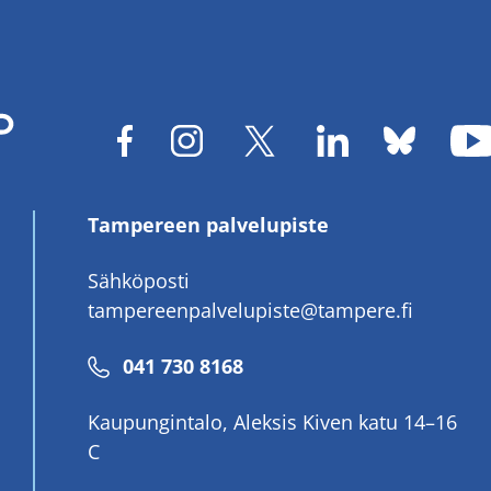
Tampereen palvelupiste
Sähköposti
tampereenpalvelupiste@tampere.fi
Puhelinnumero
041 730 8168
Kaupungintalo, Aleksis Kiven katu 14–16
C