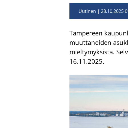
Uutinen
28.10.2025 0
Tam­pe­reen kau­pun­ki 
muut­ta­nei­den asuk­ka
miel­ty­myk­sis­tä. Sel
16.11.2025.