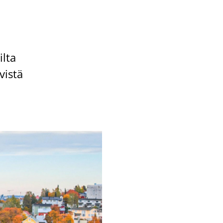
l­ta
vis­tä