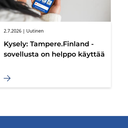
2.7.2026
| Uu­ti­nen
Ky­se­ly: Tam­pe­re.Fin­land -​
sovellusta on help­po käyt­tää