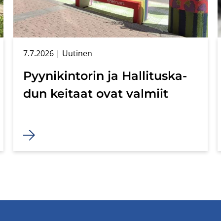
7.7.2026
| Uu­ti­nen
Pyy­ni­kin­to­rin ja Hal­li­tus­ka­
dun kei­taat ovat val­miit