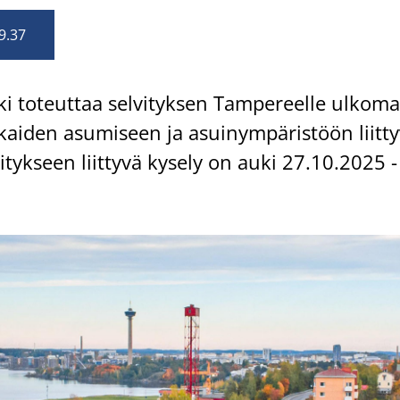
9.37
to­teut­taa sel­vi­tyk­sen Tam­pe­reel­le ul­ko­mai
i­den asu­mi­seen ja asui­nym­pä­ris­töön liit­ty­
­vi­tyk­seen liit­ty­vä ky­se­ly on auki 27.10.2025 -