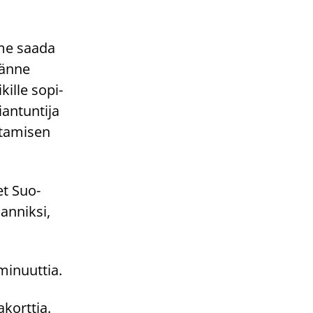
m­me saada
ä tänne
il­le so­pi­
an­tun­ti­ja
ta­mi­sen
eet Suo­
n­nik­si,
i­nuut­tia.
akorttia.