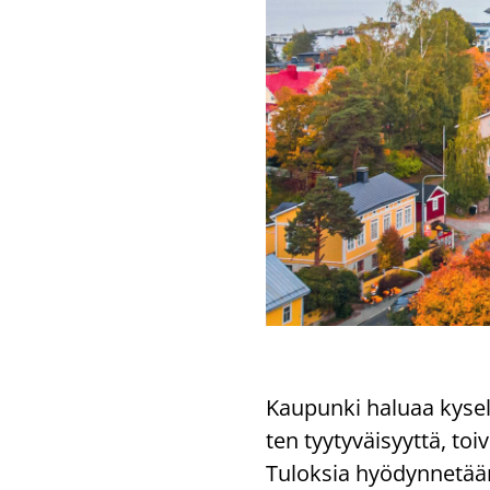
Kau­pun­ki ha­lu­aa ky­se­l
ten tyy­ty­väi­syyt­tä, to
Tu­lok­sia hyö­dyn­ne­tää