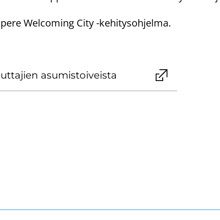
am­pe­re Welcoming City -​kehitysohjelma.
­ta­jien asu­mis­toi­veis­ta