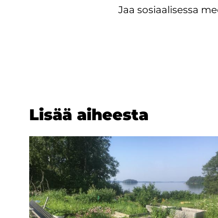
Jaa sosiaalisessa me
Lisää ai­hees­ta