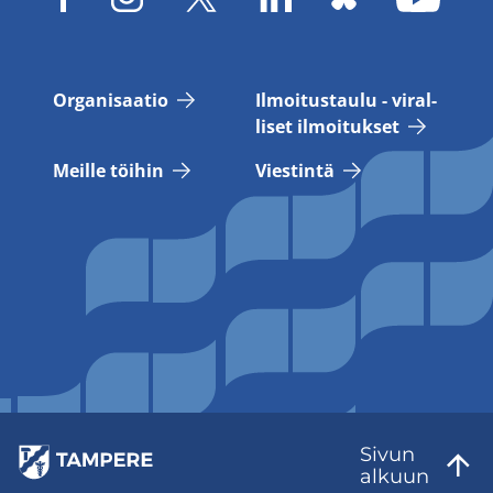
Or­ga­ni­saa­tio
Il­moi­tus­tau­lu - vi­ral­
li­set il­moi­tuk­set
Meil­le töi­hin
Vies­tin­tä
Sivun
al­kuun