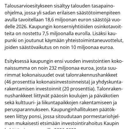
Ta­lous­ar­vio­esi­tyk­seen si­säl­tyy ta­lou­den tasapaino-​
ohjelma, jossa yli sadan eri­lai­sen sääs­tö­toi­men­pi­teen
avul­la ta­voi­tel­laan 18,6 mil­joo­nan euron sääs­tö­jä vuo­
del­le 2026. Kau­pun­gin kon­ser­niyh­tiöi­den osin­ko­ta­voit­
tei­ta on nos­tet­tu 7,5 mil­joo­nal­la eu­rol­la. Li­säk­si kau­
pun­ki on jou­tu­nut käy­mään yh­teis­toi­min­ta­neu­vot­te­lut,
joi­den sääs­tö­vai­ku­tus on noin 10 mil­joo­naa euroa.
Esi­tyk­ses­sä kau­pun­gin ensi vuo­den in­ves­toin­tien ko­ko­
nais­sum­ma on noin 232 mil­joo­naa euroa, josta suu­
rim­mat ko­ko­nai­suu­det ovat ta­lon­ra­ken­nus­hank­keet
(46 pro­sent­tia ko­ko­nai­sin­ves­toin­neis­ta) ja yh­dys­kun­ta­
ra­ken­ta­mi­sen in­ves­toin­nit (20 pro­sent­tia). Ta­lon­ra­ken­
nus­hank­keet liit­ty­vät pää­osin kou­lu­jen ja päi­vä­ko­tien
sekä kulttuuri-​ ja lii­kun­ta­paik­ko­jen ra­ken­ta­mi­seen ja
pe­rus­pa­ran­nuk­seen. Kau­pun­gin­hal­li­tuk­sen pää­tök­
seen liit­tyy ponsi, jossa si­tou­du­taan por­mes­ta­rioh­jel­
man mu­kai­ses­ti et­si­mään in­ves­toin­ti­ra­hoi­tus Kau­pin