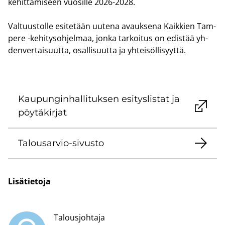
ke­hit­tä­mi­seen vuo­sil­le 2026-2028.
Val­tuus­tol­le esi­te­tään uu­te­na avauk­se­na Kaik­kien Tam­
pe­re -​kehitysohjelmaa, jonka tar­koi­tus on edis­tää yh­
den­ver­tai­suut­ta, osal­li­suut­ta ja yh­tei­söl­li­syyt­tä.
Kau­pun­gin­hal­li­tuk­sen esi­tys­lis­tat ja
pöy­tä­kir­jat
Talousarvio-​sivusto
Li­sä­tie­to­ja
Talousjohtaja