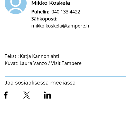
Mikko Kos­ke­la
Puhelin:
040 133 4422
Sähköposti:
mikko.koskela@tampere.fi
Teksti:
Katja Kannonlahti
Kuvat:
Laura Vanzo / Visit Tampere
Jaa sosiaalisessa mediassa