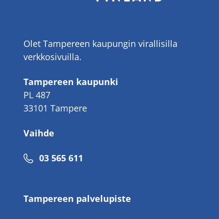
Olet Tampereen kaupungin virallisilla
verkkosivuilla.
Tampereen kaupunki
PL 487
33101 Tampere
Vaihde
Puhelinnumero
03 565 611
Tampereen palvelupiste