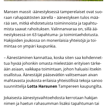
Man­sen mas­sit -​äänestyksessä tam­pe­re­lai­set ovat suo­
raan ra­ha­pää­tös­ten ää­rel­lä – ää­nes­tyk­sen tulos mää­
rää sen, mitkä eh­do­te­tuis­ta toi­min­nois­ta ja ta­pah­tu­
mis­ta saa­vat ra­hoi­tuk­sen. Va­lin­nan­va­raa on, sillä ää­
nes­tyk­ses­sä on 63 tapahtuma-​ ja toi­min­taeh­do­tus­ta.
Ha­ki­joi­den jou­kos­sa on mo­nen­lai­sia yh­tei­sö­jä ja toi­
min­taa on ym­pä­ri kau­pun­kia.
– Ää­nes­tä­mi­nen kan­nat­taa, koska siten saa koh­den­net­
tua hyvää jo­hon­kin omas­ta mie­les­tään eri­tyi­sen tär­ke­
ään asi­aan, vaik­ka­pa toi­min­taan, johon ha­luai­si it­se­kin
osal­lis­tua. Ää­nes­tä­jät pää­se­vät­kin va­lit­se­maan aivan
mah­ta­vas­ta jou­kos­ta eri­lai­sia yh­tei­söl­li­siä te­ko­ja sanoo
suun­nit­te­li­ja
Lotta Har­su­nen
Tam­pe­reen kau­pun­gil­ta.
Jo­kai­ses­ta ää­nes­tys­vaih­toeh­dos­ta ker­ro­taan ha­ki­jan
nimen ja hae­tun ra­ha­sum­man li­säk­si ta­pah­tu­man tai