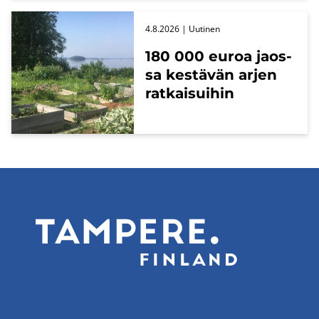
4.8.2026
| Uu­ti­nen
180 000 euroa jaos­
sa kes­tä­vän arjen
rat­kai­sui­hin