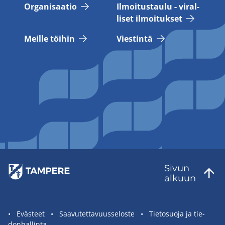
Or­ga­ni­saa­tio
Il­moi­tus­tau­lu - vi­ral­
li­set il­moi­tuk­set
Meil­le töi­hin
Vies­tin­tä
Sivun
al­kuun
Sivuston
Eväs­teet
Saa­vu­tet­ta­vuus­se­los­te
Tie­to­suo­ja ja tie­
don­hal­lin­ta