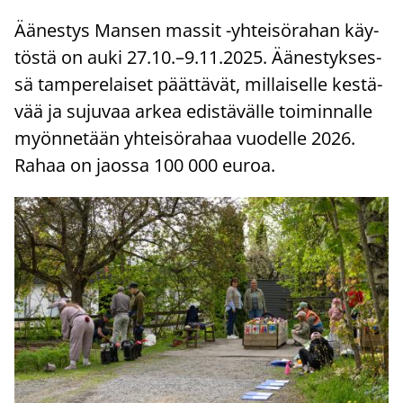
Ää­nes­tys Man­sen mas­sit -​yhteisörahan käy­
tös­tä on auki 27.10.–9.11.2025. Ää­nes­tyk­ses­
sä tam­pe­re­lai­set päät­tä­vät, mil­lai­sel­le kes­tä­
vää ja su­ju­vaa arkea edis­tä­väl­le toi­min­nal­le
myön­ne­tään yh­tei­sö­ra­haa vuo­del­le 2026.
Rahaa on jaos­sa 100 000 euroa.