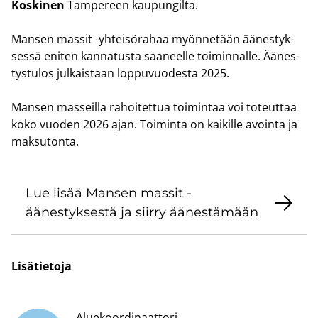
Kos­ki­nen
Tam­pe­reen kau­pun­gil­ta.
Man­sen mas­sit -​yhteisörahaa myön­ne­tään ää­nes­tyk­
ses­sä eni­ten kan­na­tus­ta saa­neel­le toi­min­nal­le. Ää­nes­
tys­tu­los jul­kais­taan lop­pu­vuo­des­ta 2025.
Man­sen mas­seil­la ra­hoi­tet­tua toi­min­taa voi to­teut­taa
koko vuo­den 2026 ajan. Toi­min­ta on kai­kil­le avoin­ta ja
mak­su­ton­ta.
Lue lisää Man­sen mas­sit -​
äänestyksestä ja siir­ry ää­nes­tä­mään
Li­sä­tie­to­ja
Aluekoordinaattori