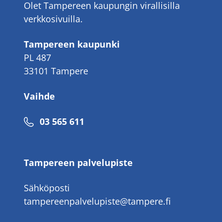
Olet Tampereen kaupungin virallisilla
verkkosivuilla.
Tampereen kaupunki
PL 487
33101 Tampere
Vaihde
Puhelinnumero
03 565 611
Tampereen palvelupiste
Sähköposti
tampereenpalvelupiste@tampere.fi