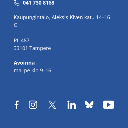
Puhelinnumero
041 730 8168
Kaupungintalo, Aleksis Kiven katu 14–16
C
PL 487
33101 Tampere
Avoinna
ma–pe klo 9–16