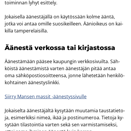
toi­min­nan lyhyt esit­te­ly.
Jo­kai­sel­la ää­nes­tä­jäl­lä on käy­tös­sään kolme ääntä,
jotka voi antaa omil­le suo­si­keil­leen. Ää­nioi­keus on kai­
kil­la tam­pe­re­lai­sil­la.
Ää­nes­tä ver­kos­sa tai kir­jas­tos­sa
Ää­nes­tä­mään pää­see kau­pun­gin verk­ko­si­vuil­ta. Säh­
köis­tä ää­nes­tä­mis­tä var­ten ää­nes­tä­jän pitää antaa
oma säh­kö­pos­tio­soit­teen­sa, jonne lä­he­te­tään hen­ki­lö­
koh­tai­nen ää­nes­tys­link­ki.
Siir­ry Man­sen mas­sit -​äänestyssivulle
Jo­kai­sel­ta ää­nes­tä­jäl­tä ky­sy­tään muu­ta­mia taus­ta­tie­to­
ja, esi­mer­kik­si nimeä, ikää ja pos­ti­nu­me­roa. Tie­to­ja ky­
sy­tään ti­las­toin­tia var­ten sekä sen var­mis­ta­mi­sek­si,