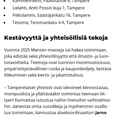
Käm­men­nie­mi, Paa­vo­lan­tie 4, Tam­pe­re
Lie­lah­ti, Antti Pos­sin kuja 1, Tam­pe­re
Pel­to­lam­mi, Sääs­tä­jän­ka­tu 16, Tam­pe­re
Te­so­ma, Te­so­man­ka­tu 4 A, Tam­pe­re
Kes­tä­vyyt­tä ja yh­tei­söl­li­siä te­ko­ja
Vuon­na 2025 Man­sen mas­se­ja sai hakea toi­min­taan,
joka edis­tää sekä yh­tei­söl­li­syyt­tä että ilmasto-​ ja luon­
to­ta­voit­tei­ta. Tee­mo­ja ovat luon­non mo­ni­muo­toi­suus,
ym­pä­ris­töys­tä­väl­li­nen ruoka ja kau­pun­ki­vil­je­ly, kes­tä­vä
liik­ku­mi­nen sekä kierto-​ ja ja­ka­mis­ta­lous.
– Tam­pe­re­lai­set yh­tei­söt ovat ideoi­neet kiin­nos­ta­vaa,
mo­ni­puo­lis­ta ja yl­lät­tä­vää­kin toi­min­taa tee­maan liit­
tyen! Kan­nat­taa tu­tus­tua näi­hin hie­noi­hin vaih­toeh­toi­
hin, ää­nes­tää omia suo­sik­ke­ja ja myö­hem­min osal­lis­
tua toi­min­taan, kan­nus­taa alue­koor­di­naat­to­ri
Jarno