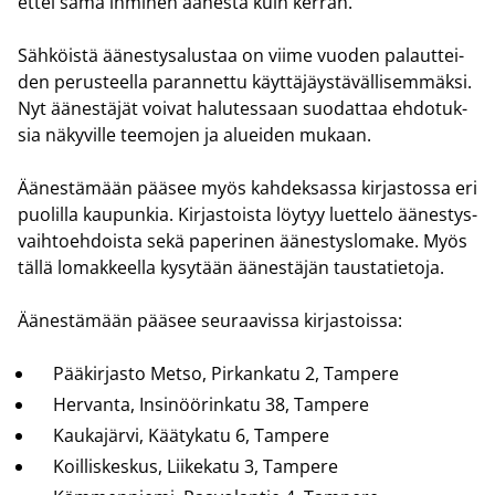
ettei sama ih­mi­nen ää­nes­tä kuin ker­ran.
Säh­köis­tä ää­nes­ty­sa­lus­taa on viime vuo­den pa­laut­tei­
den pe­rus­teel­la pa­ran­net­tu käyt­tä­jäys­tä­väl­li­sem­mäk­si.
Nyt ää­nes­tä­jät voi­vat ha­lu­tes­saan suo­dat­taa eh­do­tuk­
sia nä­ky­vil­le tee­mo­jen ja aluei­den mu­kaan.
Ää­nes­tä­mään pää­see myös kah­dek­sas­sa kir­jas­tos­sa eri
puo­lil­la kau­pun­kia. Kir­jas­tois­ta löy­tyy luet­te­lo ää­nes­tys­
vaih­toeh­dois­ta sekä pa­pe­ri­nen ää­nes­tys­lo­ma­ke. Myös
tällä lo­mak­keel­la ky­sy­tään ää­nes­tä­jän taus­ta­tie­to­ja.
Ää­nes­tä­mään pää­see seu­raa­vis­sa kir­jas­tois­sa:
Pää­kir­jas­to Metso, Pir­kan­ka­tu 2, Tam­pe­re
Her­van­ta, In­si­nöö­rin­ka­tu 38, Tam­pe­re
Kau­ka­jär­vi, Kää­ty­ka­tu 6, Tam­pe­re
Koil­lis­kes­kus, Lii­ke­ka­tu 3, Tam­pe­re