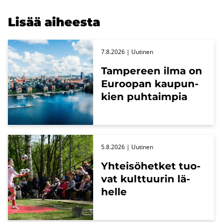
Lisää ai­hees­ta
7.8.2026
| Uu­ti­nen
Tam­pe­reen ilma on
Eu­roo­pan kau­pun­
kien puh­taim­pia
5.8.2026
| Uu­ti­nen
Yh­tei­sö­het­ket tuo­
vat kult­tuu­rin lä­
hel­le