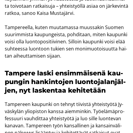
ta toi­vo­taan rat­kai­su­ja – yh­teis­työl­lä asiaa on jär­ke­vin­tä
rat­koa, sanoo Kaisa Mus­ta­jär­vi.
Tam­pe­reel­la, kuten muu­ta­mas­sa muus­sa­kin Suo­men
suu­rim­mis­ta kau­pun­geis­ta, poh­di­taan, miten kau­pun­ki
voisi olla luon­to­po­si­tii­vi­nen. Sil­loin kau­pun­ki voisi elää
suh­tees­sa luon­toon tu­kien sen mo­ni­muo­toi­suut­ta hai­
tan ai­heut­ta­mi­sen si­jaan.
Tam­pe­re laski en­sim­mäi­se­nä kau­
pun­gin han­kin­to­jen luon­to­ja­lan­jäl­
jen, nyt las­ken­taa ke­hi­te­tään
Tam­pe­reen kau­pun­ki on teh­nyt tii­vis­tä yh­teis­työ­tä Jy­
väs­ky­län yli­opis­ton kans­sa ai­em­min­kin. Työ­elä­mä­pro­
fes­suu­ri vauh­dit­taa yh­teis­työ­tä ja luo sille luon­te­van
ka­na­van. Tam­pe­reen työn kan­sal­li­nen ja kan­sain­vä­li­
nen nä­ky­vyys li­sään­tyy ja ke­hi­tet­tä­vät rat­kai­sut ovat