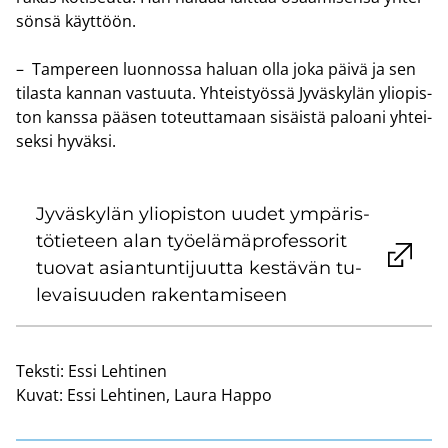
sön­sä käyt­töön.
– Tam­pe­reen luon­nos­sa ha­luan olla joka päivä ja sen
ti­las­ta kan­nan vas­tuu­ta. Yh­teis­työs­sä Jy­väs­ky­län yli­opis­
ton kans­sa pää­sen to­teut­ta­maan si­säis­tä pa­loa­ni yh­tei­
sek­si hy­väk­si.
Jy­väs­ky­län yli­opis­ton uudet ym­pä­ris­
tö­tie­teen alan työ­elä­mä­pro­fes­so­rit
tuo­vat asian­tun­ti­juut­ta kes­tä­vän tu­
le­vai­suu­den ra­ken­ta­mi­seen
Teksti:
Essi Lehtinen
Kuvat:
Essi Lehtinen, Laura Happo