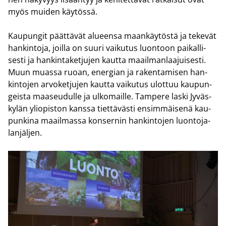
myös mui­den käy­tös­sä.
Kau­pun­git päät­tä­vät alu­een­sa
maan­käy­tös­tä ja te­ke­vät
han­kin­to­ja, joil­la on suuri vai­ku­tus luon­toon pai­kal­li­
ses­ti ja han­kin­ta­ket­ju­jen kaut­ta maa­il­man­laa­jui­ses­ti.
Muun muas­sa ruoan, ener­gian ja ra­ken­ta­mi­sen han­
kin­to­jen ar­vo­ket­ju­jen kaut­ta vai­ku­tus ulot­tuu kau­pun­
geis­ta maa­seu­dul­le ja ul­ko­mail­le. Tam­pe­re laski Jy­väs­
ky­län yli­opis­ton kans­sa tiet­tä­väs­ti en­sim­mäi­se­nä kau­
pun­ki­na maa­il­mas­sa kon­ser­nin han­kin­to­jen luon­to­ja­
lan­jäl­jen.