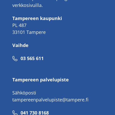
verkkosivuilla.
Tampereen kaupunki
PL 487
33101 Tampere
Vaihde
Puhelinnumero
03 565 611
Tampereen palvelupiste
Sähköposti
tampereenpalvelupiste@tampere.fi
Puhelinnumero
041 730 8168