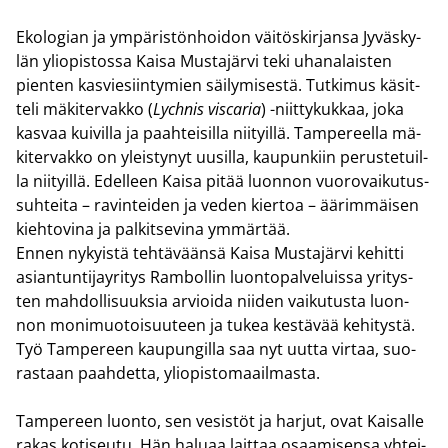
Eko­lo­gian ja ym­pä­ris­tön­hoi­don väi­tös­kir­jan­sa Jy­väs­ky­
län yli­opis­tos­sa Kaisa Mus­ta­jär­vi teki uha­na­lais­ten
pien­ten kas­vie­siin­ty­mien säi­ly­mi­ses­tä. Tut­ki­mus kä­sit­
te­li mä­ki­ter­vak­ko (
Lych­nis visca­ria
) -​niittykukkaa, joka
kas­vaa kui­vil­la ja paah­tei­sil­la nii­tyil­lä. Tam­pe­reel­la mä­
ki­ter­vak­ko on yleis­ty­nyt uusil­la, kau­pun­kiin pe­rus­te­tuil­
la nii­tyil­lä. Edel­leen Kaisa pitää luon­non vuo­ro­vai­ku­tus­
suh­tei­ta – ra­vin­tei­den ja veden kier­toa – ää­rim­mäi­sen
kieh­to­vi­na ja pal­kit­se­vi­na ym­mär­tää.
Ennen ny­kyis­tä teh­tä­vään­sä Kaisa Mus­ta­jär­vi ke­hit­ti
asian­tun­ti­jay­ri­tys Ram­bol­lin luon­to­pal­ve­luis­sa yri­tys­
ten mah­dol­li­suuk­sia ar­vioi­da nii­den vai­ku­tus­ta luon­
non mo­ni­muo­toi­suu­teen ja tukea kes­tä­vää ke­hi­tys­tä.
Työ Tam­pe­reen kau­pun­gil­la saa nyt uutta vir­taa, suo­
ras­taan paah­det­ta, yli­opis­to­maa­il­mas­ta.
Tam­pe­reen luon­to, sen ve­sis­töt ja har­jut, ovat Kai­sal­le
rakas ko­ti­seu­tu. Hän ha­lu­aa lait­taa osaa­mi­sen­sa yh­tei­