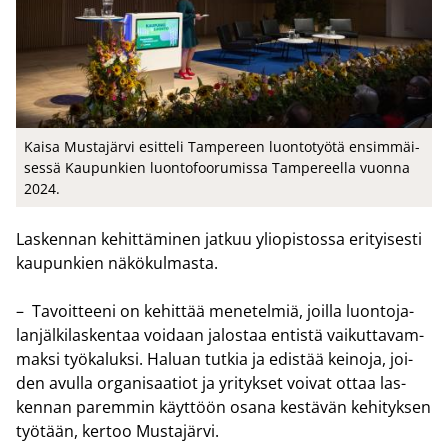
Kaisa Mus­ta­jär­vi esit­te­li Tam­pe­reen luon­to­työ­tä en­sim­mäi­
ses­sä Kau­pun­kien luon­to­foo­ru­mis­sa Tam­pe­reel­la vuon­na
2024.
Las­ken­nan ke­hit­tä­mi­nen jat­kuu yli­opis­tos­sa eri­tyi­ses­ti
kau­pun­kien nä­kö­kul­mas­ta.
– Ta­voit­tee­ni on ke­hit­tää me­ne­tel­miä, joil­la luon­to­ja­
lan­jäl­ki­las­ken­taa voi­daan ja­los­taa en­tis­tä vai­kut­ta­vam­
mak­si työ­ka­luk­si. Ha­luan tut­kia ja edis­tää kei­no­ja, joi­
den avul­la or­ga­ni­saa­tiot ja yri­tyk­set voi­vat ottaa las­
ken­nan pa­rem­min käyt­töön osana kes­tä­vän ke­hi­tyk­sen
työ­tään, ker­too Mus­ta­jär­vi.