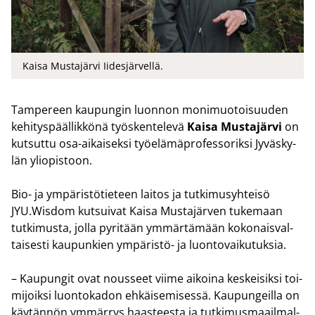
Kaisa Mustajärvi Iidesjärvellä.
Tam­pe­reen kau­pun­gin luon­non mo­ni­muo­toi­suu­den
ke­hi­tys­pääl­lik­kö­nä työs­ken­te­le­vä
Kaisa Mus­ta­jär­vi
on
kut­sut­tu osa-​aikaiseksi työ­elä­mä­pro­fes­so­rik­si Jy­väs­ky­
län yli­opis­toon.
Bio- ja ym­pä­ris­tö­tie­teen lai­tos ja tut­ki­musyh­tei­sö
JYU.Wisdom kut­sui­vat Kaisa Mus­ta­jär­ven tu­ke­maan
tut­ki­mus­ta, jolla py­ri­tään ym­mär­tä­mään ko­ko­nais­val­
tai­ses­ti kau­pun­kien ympäristö-​ ja luon­to­vai­ku­tuk­sia.
– Kau­pun­git ovat nous­seet viime ai­koi­na kes­kei­sik­si toi­
mi­joik­si luon­to­ka­don eh­käi­se­mi­ses­sä. Kau­pun­geil­la on
käy­tän­nön ym­mär­rys haas­tees­ta ja tut­ki­mus­maa­il­mal­