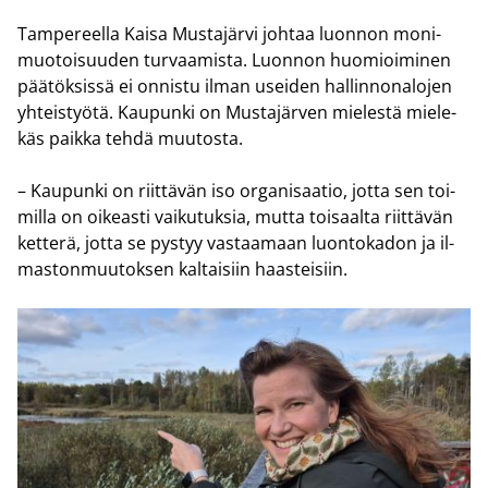
Tam­pe­reel­la Kaisa Mus­ta­jär­vi joh­taa luon­non mo­ni­
muo­toi­suu­den tur­vaa­mis­ta. Luon­non huo­mioi­mi­nen
pää­tök­sis­sä ei on­nis­tu ilman usei­den hal­lin­no­na­lo­jen
yh­teis­työ­tä. Kau­pun­ki on Mus­ta­jär­ven mie­les­tä mie­le­
käs paik­ka tehdä muu­tos­ta.
– Kau­pun­ki on riit­tä­vän iso or­ga­ni­saa­tio, jotta sen toi­
mil­la on oi­keas­ti vai­ku­tuk­sia, mutta toi­saal­ta riit­tä­vän
ket­te­rä, jotta se pys­tyy vas­taa­maan luon­to­ka­don ja il­
mas­ton­muu­tok­sen kal­tai­siin haas­tei­siin.