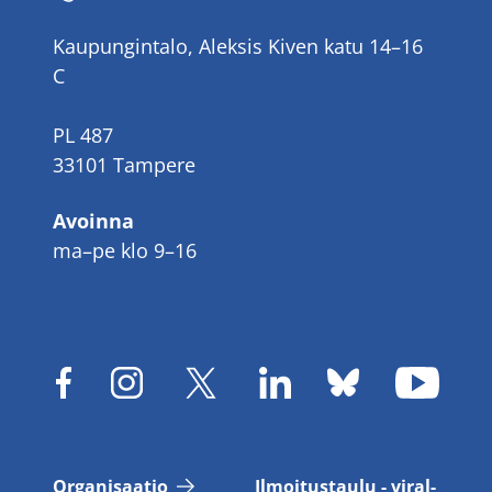
Kaupungintalo, Aleksis Kiven katu 14–16
C
PL 487
33101 Tampere
Avoinna
ma–pe klo 9–16
Or­ga­ni­saa­tio
Il­moi­tus­tau­lu - vi­ral­