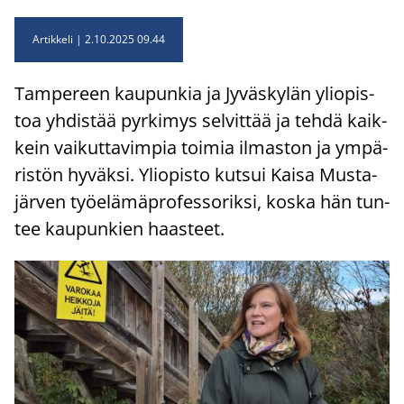
Artikkeli
2.10.2025 09.44
Tam­pe­reen kau­pun­kia ja Jy­väs­ky­län yli­opis­
toa yh­dis­tää pyr­ki­mys sel­vit­tää ja tehdä kaik­
kein vai­kut­ta­vim­pia toi­mia il­mas­ton ja ym­pä­
ris­tön hy­väk­si. Yli­opis­to kut­sui Kaisa Mus­ta­
jär­ven työ­elä­mä­pro­fes­so­rik­si, koska hän tun­
tee kau­pun­kien haas­teet.