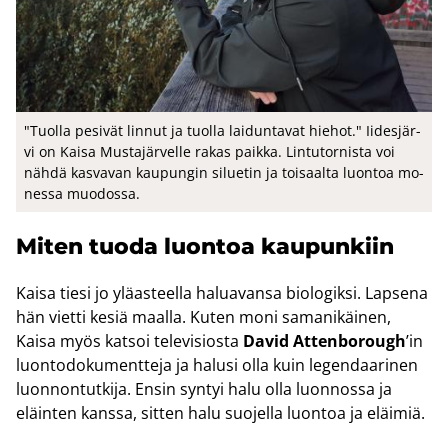
"Tuol­la pe­si­vät lin­nut ja tuol­la lai­dun­ta­vat hie­hot." Ii­des­jär­
vi on Kaisa Mus­ta­jär­vel­le rakas paik­ka. Lin­tu­tor­nis­ta voi
nähdä kas­va­van kau­pun­gin si­lue­tin ja toi­saal­ta luon­toa mo­
nes­sa muo­dos­sa.
Miten tuoda luon­toa kau­pun­kiin
Kaisa tiesi jo ylä­as­teel­la ha­lua­van­sa bio­lo­gik­si. Lap­se­na
hän viet­ti kesiä maal­la. Kuten moni sa­ma­ni­käi­nen,
Kaisa myös kat­soi te­le­vi­sios­ta
David At­ten­bo­rough
’in
luon­to­do­ku­ment­te­ja ja ha­lusi olla kuin le­gen­daa­ri­nen
luon­non­tut­ki­ja. Ensin syn­tyi halu olla luon­nos­sa ja
eläin­ten kans­sa, sit­ten halu suo­jel­la luon­toa ja eläi­miä.