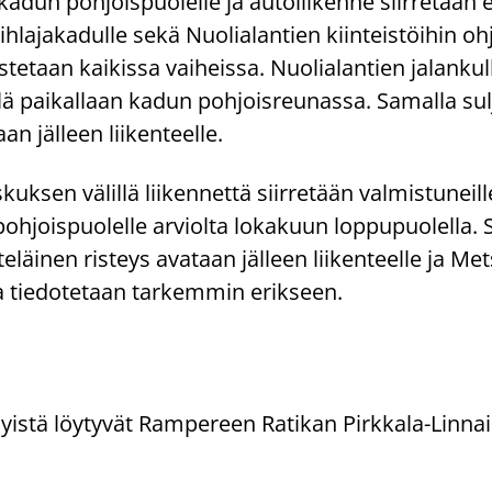
a kadun poh­jois­puo­lel­le ja au­to­lii­ken­ne siir­re­tään 
­la­ja­ka­dul­le sekä Nuo­lia­lan­tien kiin­teis­töi­hin oh
­te­taan kai­kis­sa vai­heis­sa. Nuo­lia­lan­tien jalankul
­lä pai­kal­laan kadun poh­jois­reu­nas­sa. Sa­mal­la sul­
an jäl­leen lii­ken­teel­le.
kuk­sen vä­lil­lä lii­ken­net­tä siir­re­tään val­mis­tu­neil­
poh­jois­puo­lel­le ar­viol­ta lo­ka­kuun lop­pu­puo­lel­la.
te­läi­nen ris­teys ava­taan jäl­leen lii­ken­teel­le ja Met­
ta tie­do­te­taan tar­kem­min erik­seen.
elyistä löytyvät Rampereen Ratikan Pirkkala-Linna