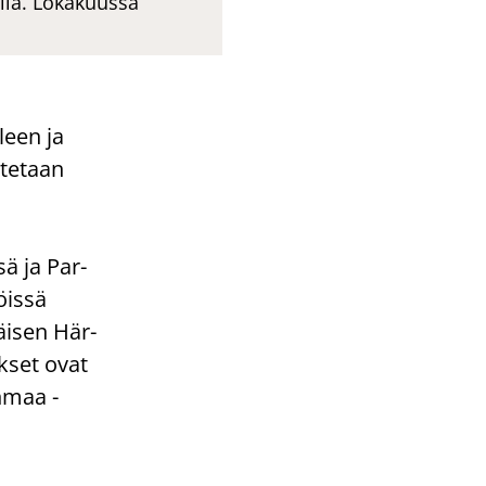
lla. Lokakuussa
l­leen ja
­te­taan
­sä ja Par­
öis­sä
äi­sen Här­
k­set ovat
­maa -​