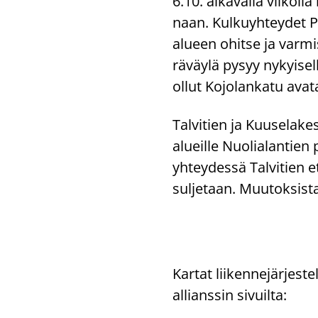
6.10. al­ka­val­la vii­kol­l
naan. Kul­ku­yh­tey­det Pih
alu­een ohit­se ja var­mis
rä­väy­lä pysyy ny­kyi­sel
ollut Ko­jo­lan­ka­tu ava­ta
Tal­vi­tien ja Kuuse­la­kes­
alueil­le Nuo­lia­lan­tien 
yh­tey­des­sä Tal­vi­tien e
sul­je­taan. Muu­tok­sis­
Kartat liikennejärjest
allianssin sivuilta: