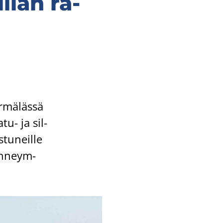
l­lan ra­
­mä­läs­sä
atu- ja sil­
­tu­neil­le
ken­neym­