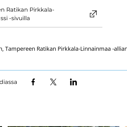
n Ra­ti­kan Pirkkala-​
si -​sivuilla
, Tampereen Ratikan Pirkkala-Linnainmaa -allian
diassa