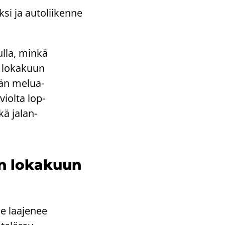
k­si ja au­to­lii­ken­ne
rul­la, minkä
n lo­ka­kuun
ään me­lua­
­viol­ta lop­
ekä ja­lan­
ain lo­ka­kuun
ue laa­je­nee