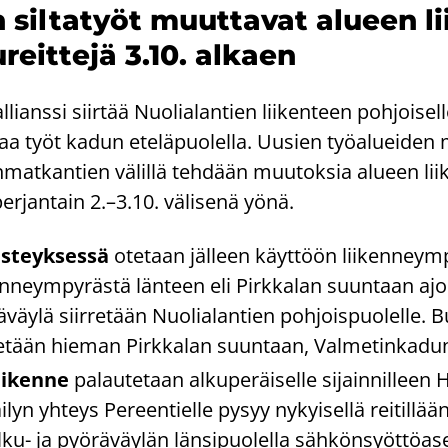
 sil­ta­työt muut­ta­vat alu­een lii
u­reit­te­jä 3.10. al­kaen
ianssi siir­tää Nuo­lia­lan­tien lii­ken­teen poh­joi­sel
oit­taa työt kadun ete­lä­puo­lel­la. Uusien työ­aluei­de
mat­kan­tien vä­lil­lä teh­dään muu­tok­sia alu­een lii­k
 per­jan­tain 2.–3.10. vä­li­se­nä yönä.
s­teyk­ses­sä
ote­taan jäl­leen käyt­töön lii­ken­neym­p
en­neym­py­räs­tä län­teen eli Pirk­ka­lan suun­taan ajo
­väy­lä siir­re­tään Nuo­lia­lan­tien poh­jois­puo­lel­le. 
e­tään hie­man Pirk­ka­lan suun­taan, Val­me­tin­ka­dun l
ii­ken­ne
pa­lau­te­taan al­ku­pe­räi­sel­le si­jain­nil­leen
i­lyn yh­teys Pe­reen­tiel­le pysyy ny­kyi­sel­lä rei­til­lään
u-​ ja pyö­rä­väy­län län­si­puo­lel­la säh­kön­syöt­tö­a