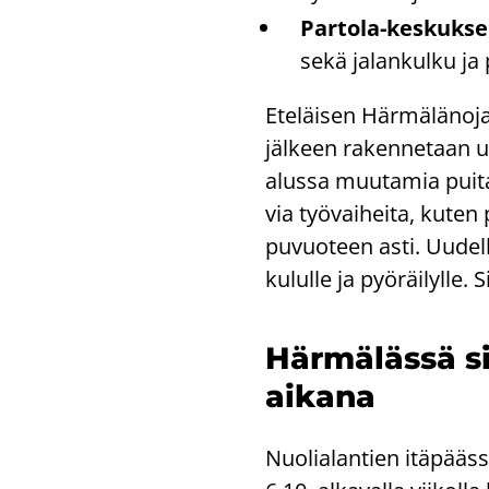
Partola-​keskuks
sekä ja­lan­kul­ku ja 
Ete­läi­sen Här­mä­lä­no­j
jäl­keen ra­ken­ne­taan u
alus­sa muu­ta­mia puita.
via työ­vai­hei­ta, kuten p
pu­vuo­teen asti. Uu­del­le 
ku­lul­le ja pyö­räi­lyl­le
Här­mä­läs­sä si
ai­ka­na
Nuo­lia­lan­tien itä­pääs­s