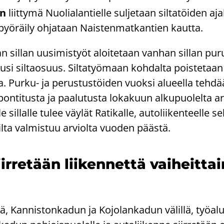
en
liit­ty­mä Nuo­lia­lan­tiel­le sul­je­taan sil­ta­töi­den aja
pyö­räi­ly oh­ja­taan Nais­ten­mat­kan­tien kaut­ta.
an sil­lan uusi­mis­työt aloi­te­taan van­han sil­lan pu­
usi sil­tao­suus. Sil­ta­työ­maan koh­dal­ta pois­te­taa
 Purku-​ ja pe­rus­tus­töi­den vuok­si alu­eel­la teh­d
on­ti­tus­ta ja paa­lu­tus­ta lo­ka­kuun al­ku­puo­lel­ta ar
sil­lal­le tulee väy­lät Ra­ti­kal­le, au­to­lii­ken­teel­le s
. Silta val­mis­tuu ar­viol­ta vuo­den pääs­tä.
ir­re­tään lii­ken­net­tä vai­heit­t
ä, Kan­nis­ton­ka­dun ja Ko­jo­lan­ka­dun vä­lil­lä, työ­al