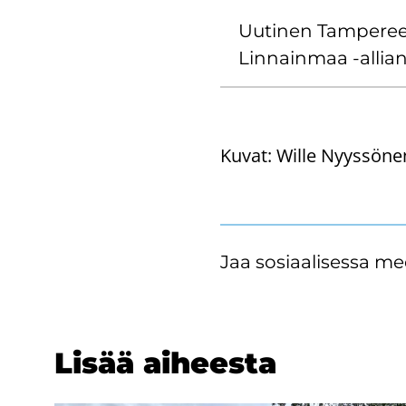
Uu­ti­nen Tam­pe­ree
Linnainmaa -​allians
Kuvat:
Wille Nyyssönen
Jaa sosiaalisessa me
Lisää ai­hees­ta