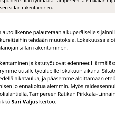
spuolen sillan työmaata Tampereen ja Pirkkalan raja
isen sillan rakentaminen.
au­to­lii­ken­ne pa­lau­te­taan al­ku­pe­räi­sel­le si­jain­ni
­reit­tei­hin teh­dään muu­tok­sia. Lo­ka­kuus­sa aloi
ä­no­jan sil­lan ra­ken­ta­mi­nen.
ra­ken­ta­mi­nen ja ka­tu­työt ovat eden­neet Här­mä­läs
ir­rym­me uusil­le työ­alueil­le lo­ka­kuun ai­ka­na. Sil­ta­t
l­lä ai­ka­tau­lua, ja pää­sem­me aloit­ta­maan ete­l
­mi­sen jo en­na­koi­tua ai­em­min. Myös rai­dea­sen­nu
lia­lan­tiel­lä, Tam­pe­reen Ra­ti­kan Pirk­ka­la–Lin­nain
lik­kö
Sari Val­jus
ker­too.