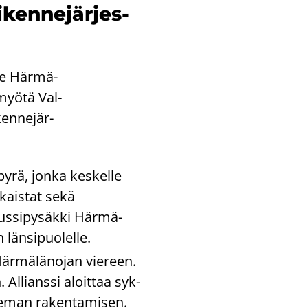
­ken­ne­jär­jes­
­le Här­mä­
n myötä Val­
en­ne­jär­
y­rä, jonka kes­kel­le
­kais­tat sekä
Bus­si­py­säk­ki Här­mä­
än­si­puo­lel­le.
 Här­mä­lä­no­jan vie­reen.
. Al­lians­si aloit­taa syk­
se­man ra­ken­ta­mi­sen.