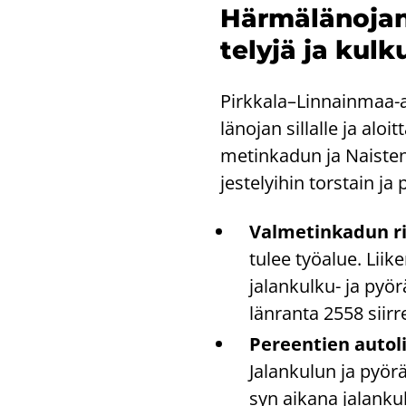
Här­mä­lä­no­jan
te­ly­jä ja kul­k
Pirk­ka­la–Linnainmaa-​all
lä­no­jan sil­lal­le ja al
me­tin­ka­dun ja Nais­ten­
jes­te­lyi­hin tors­tain ja
Val­me­tin­ka­dun ri
tulee työ­alue. Lii­k
jalankulku-​ ja pyö­rä
län­ran­ta 2558 siir­r
Pe­reen­tien au­to­l
Ja­lan­ku­lun ja pyö­rä
syn ai­ka­na jalankulk