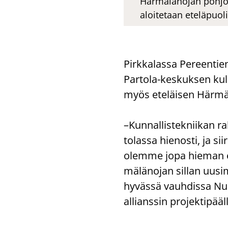
Härmälänojan pohjoi
aloitetaan eteläpuol
Pirk­ka­las­sa Pe­reen­tien 
Partola-​keskuksen kul­ku
myös ete­läi­sen Här­mä­l
–Kun­nal­lis­tek­nii­kan 
to­las­sa hie­nos­ti, ja si
olem­me jopa hie­man ede
mä­lä­no­jan sil­lan uusi
hy­väs­sä vauh­dis­sa Nuo­
allianssin pro­jek­ti­pääl­