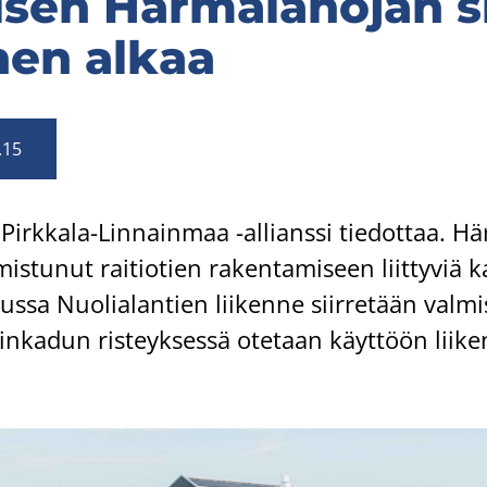
i­sen Här­mä­lä­no­jan si
­nen alkaa
.15
Pirkkala-​Linnainmaa -​allianssi tie­dot­taa. Här
mis­tu­nut rai­tio­tien ra­ken­ta­mi­seen liit­ty­viä k
us­sa Nuo­lia­lan­tien lii­ken­ne siir­re­tään val­mis
tin­ka­dun ris­teyk­ses­sä ote­taan käyt­töön lii­