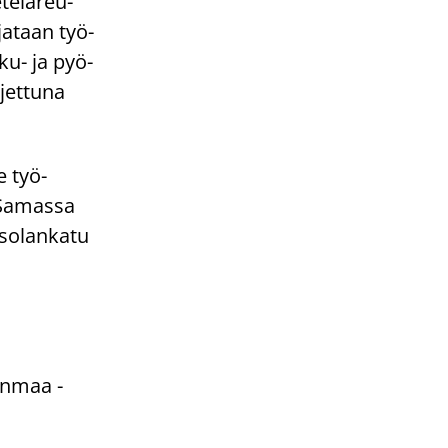
ete­lä­reu­
­ja­taan työ­
ku-​ ja pyö­
jet­tu­na
le työ­
 Sa­mas­sa
so­lan­ka­tu
inmaa -