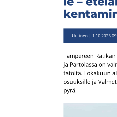
le – ete­lä
ken­ta­mi
Uutinen
1.10.2025 09
Tam­pe­reen Ra­ti­kan 
ja Par­to­las­sa on val­
ta­töi­tä. Lo­ka­kuun al
osuuk­sil­le ja Val­me­
py­rä.