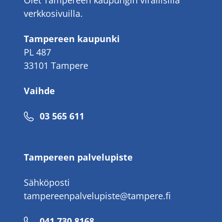
Olet Tampereen kaupungin virallisilla
verkkosivuilla.
Tampereen kaupunki
PL 487
33101 Tampere
Vaihde
Puhelinnumero
03 565 611
Tampereen palvelupiste
Sähköposti
tampereenpalvelupiste@tampere.fi
Puhelinnumero
041 730 8168