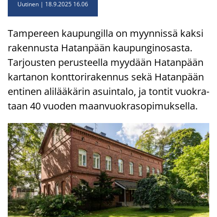
Uutinen
18.9.2025 16.06
Tam­pe­reen kau­pun­gil­la on myyn­nis­sä kaksi
ra­ken­nus­ta Ha­tan­pään kau­pun­gin­osas­ta.
Tar­jous­ten pe­rus­teel­la myy­dään Ha­tan­pään
kar­ta­non kont­to­ri­ra­ken­nus sekä Ha­tan­pään
en­ti­nen ali­lää­kä­rin asuin­ta­lo, ja ton­tit vuo­kra­
taan 40 vuo­den maan­vuo­kra­so­pi­muk­sel­la.