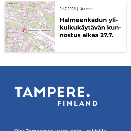
24.7.2026
| Uu­ti­nen
Hal­meen­ka­dun yli­
kul­ku­käy­tä­vän kun­
nos­tus alkaa 27.7.