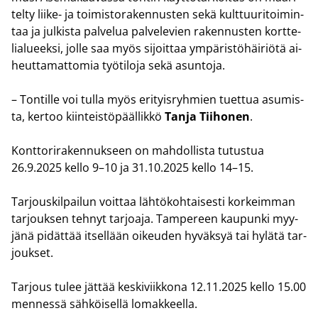
tel­ty liike-​ ja toi­mis­to­ra­ken­nus­ten sekä kult­tuu­ri­toi­min­
taa ja jul­kis­ta pal­ve­lua pal­ve­le­vien ra­ken­nus­ten kort­te­
lia­lu­eek­si, jolle saa myös si­joit­taa ym­pä­ris­tö­häi­riö­tä ai­
heut­ta­mat­to­mia työ­ti­lo­ja sekä asun­to­ja.
– Ton­til­le voi tulla myös eri­tyis­ryh­mien tuet­tua asu­mis­
ta, ker­too kiin­teis­tö­pääl­lik­kö
Tanja Tii­ho­nen
.
Kont­to­ri­ra­ken­nuk­seen on mah­dol­lis­ta tu­tus­tua
26.9.2025 kello 9–10 ja 31.10.2025 kello 14–15.
Tar­jous­kil­pai­lun voit­taa läh­tö­koh­tai­ses­ti kor­keim­man
tar­jouk­sen teh­nyt tar­joa­ja. Tam­pe­reen kau­pun­ki myy­
jä­nä pi­dät­tää it­sel­lään oi­keu­den hy­väk­syä tai hy­lä­tä tar­
jouk­set.
Tar­jous tulee jät­tää kes­ki­viik­ko­na 12.11.2025 kello 15.00
men­nes­sä säh­köi­sel­lä lo­mak­keel­la.