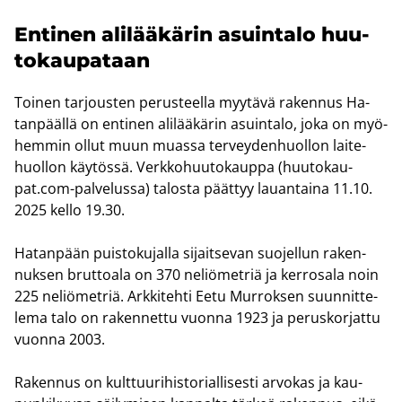
En­ti­nen ali­lää­kä­rin asuin­ta­lo huu­
to­kau­pa­taan
Toi­nen tar­jous­ten pe­rus­teel­la myy­tä­vä ra­ken­nus Ha­
tan­pääl­lä on en­ti­nen ali­lää­kä­rin asuin­ta­lo, joka on myö­
hem­min ollut muun muas­sa ter­vey­den­huol­lon lai­te­
huol­lon käy­tös­sä. Verk­ko­huu­to­kaup­pa (huu­to­kau­
pat.com-​palvelussa) ta­los­ta päät­tyy lau­an­tai­na 11.10.
2025 kello 19.30.
Ha­tan­pään puis­to­ku­jal­la si­jait­se­van suo­jel­lun ra­ken­
nuk­sen brut­toa­la on 370 ne­liö­met­riä ja ker­ro­sa­la noin
225 ne­liö­met­riä. Ark­ki­teh­ti Eetu Mur­rok­sen suun­nit­te­
le­ma talo on ra­ken­net­tu vuon­na 1923 ja pe­rus­kor­jat­tu
vuon­na 2003.
Ra­ken­nus on kult­tuu­ri­his­to­rial­li­ses­ti ar­vo­kas ja kau­