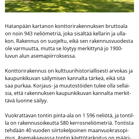
Ha­tan­pään kar­ta­non kont­to­ri­ra­ken­nuk­sen brut­toa­la
on noin 943 ne­liö­met­riä, joka si­säl­tää kel­la­rin ja ul­la­
kon. Ra­ken­nus on suo­jel­tu, eikä sen ra­ken­nus­vuo­des­ta
ole var­muut­ta, mutta se löy­tyy mer­kit­ty­nä jo 1900-​
luvun alun ase­ma­piir­rok­ses­sa.
Kont­to­ri­ra­ken­nus on kult­tuu­ri­his­to­rial­li­ses­ti ar­vo­kas ja
kau­pun­ki­ku­van säi­ly­mi­sen kan­nal­ta tär­keä, eikä sitä
saa pur­kaa. Korjaus-​ ja muu­tos­töi­den tulee olla sel­lai­
sia, että ra­ken­nuk­sen kau­pun­ki­ku­van kan­nal­ta mer­kit­
tä­vä luon­ne säi­lyy.
Vuo­krat­ta­van ton­tin pinta-​ala on 1 596 ne­liö­tä, ja ton­til­
la on ra­ken­nusoi­keut­ta 580 ker­ros­ne­liö­met­riä. Ton­tis­ta
teh­dään 40 vuo­den siir­to­kel­poi­nen maan­vuo­kra­so­pi­
mus. Ase­ma­kaa­vas­sa ton­tin käyt­tö­tar­koi­tus on mää­ri­