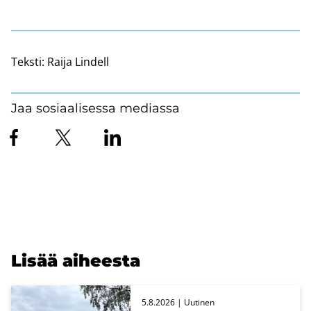
Teksti:
Raija Lindell
Jaa sosiaalisessa mediassa
Lisää ai­hees­ta
5.8.2026
| Uu­ti­nen