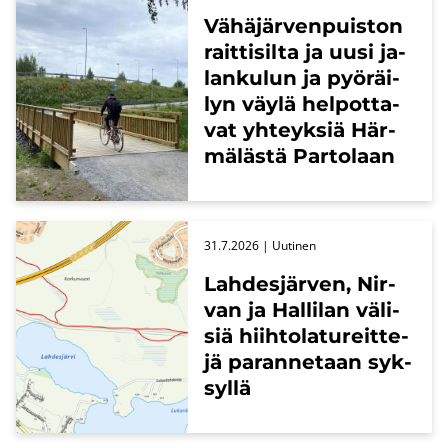
Vä­hä­jär­ven­puis­ton
rait­ti­sil­ta ja uusi ja­
lan­ku­lun ja pyö­räi­
lyn väylä hel­pot­ta­
vat yh­teyk­siä Här­
mä­läs­tä Par­to­laan
31.7.2026
| Uu­ti­nen
Lah­des­jär­ven, Nir­
van ja Hal­li­lan vä­li­
siä hiih­to­la­tu­reit­te­
jä pa­ran­ne­taan syk­
syl­lä