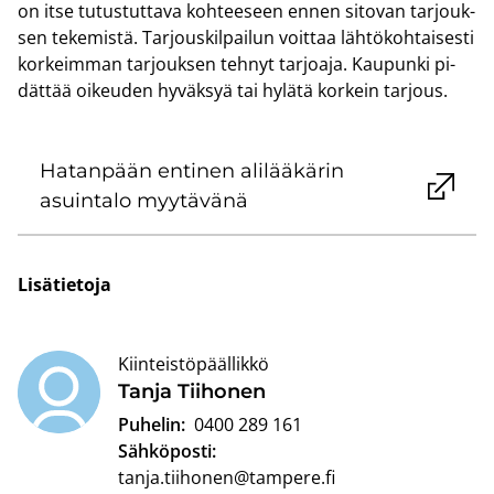
on itse tu­tus­tut­ta­va koh­tee­seen ennen si­to­van tar­jouk­
sen te­ke­mis­tä. Tar­jous­kil­pai­lun voit­taa läh­tö­koh­tai­ses­ti
kor­keim­man tar­jouk­sen teh­nyt tar­joa­ja. Kau­pun­ki pi­
dät­tää oi­keu­den hy­väk­syä tai hy­lä­tä kor­kein tar­jous.
Ha­tan­pään en­ti­nen ali­lää­kä­rin
asuin­ta­lo myy­tä­vä­nä
Li­sä­tie­to­ja
Kiinteistöpäällikkö
Tanja Tii­ho­nen
Puhelin:
0400 289 161
Sähköposti:
tanja.tiihonen@tampere.fi