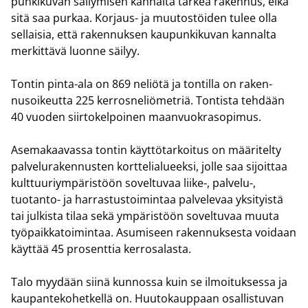
pun­ki­ku­van säi­ly­mi­sen kan­nal­ta tär­keä ra­ken­nus, eikä
sitä saa pur­kaa. Korjaus-​ ja muu­tos­töi­den tulee olla
sel­lai­sia, että ra­ken­nuk­sen kau­pun­ki­ku­van kan­nal­ta
mer­kit­tä­vä luon­ne säi­lyy.
Ton­tin pinta-​ala on 869 ne­liö­tä ja ton­til­la on ra­ken­
nusoi­keut­ta 225 ker­ros­ne­liö­met­riä. Ton­tis­ta teh­dään
40 vuo­den siir­to­kel­poi­nen maan­vuo­kra­so­pi­mus.
Ase­ma­kaa­vas­sa ton­tin käyt­tö­tar­koi­tus on mää­ri­tel­ty
pal­ve­lu­ra­ken­nus­ten kort­te­lia­lu­eek­si, jolle saa si­joit­taa
kult­tuu­riym­pä­ris­töön so­vel­tu­vaa liike-​, palvelu-​,
tuotanto-​ ja har­ras­tus­toi­min­taa pal­ve­le­vaa yk­si­tyis­tä
tai jul­kis­ta tilaa sekä ym­pä­ris­töön so­vel­tu­vaa muuta
työ­paik­ka­toi­min­taa. Asu­mi­seen ra­ken­nuk­ses­ta voi­daan
käyt­tää 45 pro­sent­tia ker­ro­sa­las­ta.
Talo myy­dään siinä kun­nos­sa kuin se il­moi­tuk­ses­sa ja
kau­pan­te­ko­het­kel­lä on. Huu­to­kaup­paan osal­lis­tu­van