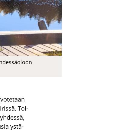
 yhdessäoloon
­vo­te­taan
­ris­sä. Toi­
 yh­des­sä,
sia ys­tä­