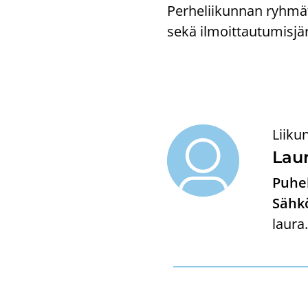
Per­he­lii­kun­nan ryh­mät 
sekä il­moit­tau­tu­mis­jär
Liiku
Laur
Puhel
Sähkö
laura