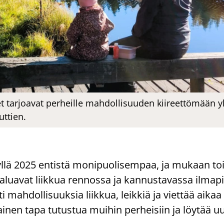
ket tarjoavat perheille mahdollisuuden kiireettömään
ttien.
yl­lä 2025 en­tis­tä mo­ni­puo­li­sem­paa, ja mu­kaan toi
­lua­vat liik­kua ren­nos­sa ja kan­nus­ta­vas­sa il­ma­pii
ti mah­dol­li­suuk­sia liik­kua, leik­kiä ja viet­tää aikaa
nen tapa tu­tus­tua mui­hin per­hei­siin ja löy­tää uu