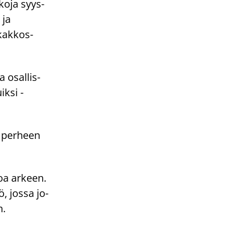
ko­ja syys­
 ja
kak­kos­
a osal­lis­
­si -​
aa per­heen
loa ar­keen.
sö, jossa jo­
n.