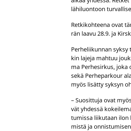
aikaa yh­des­sä. Ret­ket s
lä­hi­luon­toon tur­val­li­s
Ret­ki­koh­tee­na ovat tä
rän laavu 28.9. ja Kirs
Per­he­lii­kun­nan syksy t
kin la­je­ja mah­tuu jouk
ma Per­he­sir­kus, joka on
sekä Per­he­par­kour ala­k
myös li­sät­ty syk­syn o
– Suo­sit­tu­ja ovat myö
vät yh­des­sä ko­kei­le­maa
tu­mis­sa lii­ku­taan ilon 
mis­tä ja on­nis­tu­mi­sen