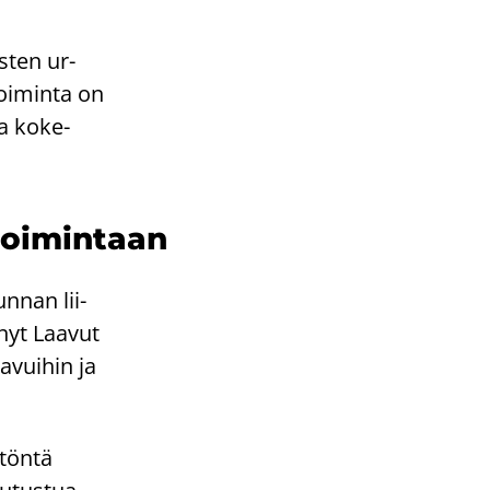
is­ten ur­
Toi­min­ta on
a ko­ke­
toi­min­taan
un­nan lii­
 nyt Laa­vut
a­vui­hin ja
­tön­tä