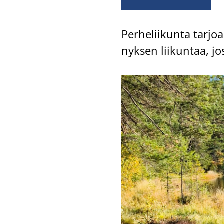
Per­he­lii­kun­ta tar­jo
nyk­sen lii­kun­taa, jos