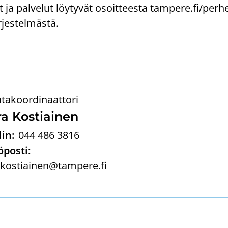
ja pal­ve­lut löy­ty­vät osoit­tees­ta tam­pe­re.fi/per­he­
­jes­tel­mäs­tä.
ntakoordinaattori
a Kos­tiai­nen
in:
044 486 3816
posti:
.kostiainen@tampere.fi