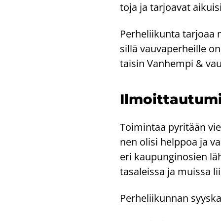
to­ja ja tar­joa­vat ai­kui­
Per­he­lii­kun­ta tar­jo­
sillä vau­va­per­heil­le o
tai­sin Van­hem­pi & va
Il­moit­tau­tu­m
Toi­min­taa py­ri­tään vie
nen olisi help­poa ja vai­
eri kau­pun­gi­no­sien lä­hi­
ta­sa­leis­sa ja muis­sa lii
Per­he­lii­kun­nan syys­k