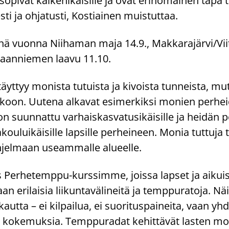
o­pi­vat kai­ke­ni­käi­sil­le ja ovat erin­omai­nen tapa 
es­ti ja oh­ja­tus­ti, Kos­tiai­nen muis­tut­taa.
nä vuon­na Nii­ha­man maja 14.9., Mak­ka­ra­jär­vi/Vii­
­kaan­nie­men laavu 11.10.
äyt­tyy mo­nis­ta tu­tuis­ta ja ki­vois­ta tun­neis­ta, m
­koon. Uu­te­na al­ka­vat esi­mer­kik­si mo­nien per­hei
 suun­nat­tu var­hais­kas­va­tusi­käi­sil­le ja hei­dän p
ou­lui­käi­sil­le lap­sil­le per­hei­neen. Monia tut­tu­ja 
h­jel­maan useam­mal­le alu­eel­le.
s Perhetemppu-​kurssimme, jois­sa lap­set ja ai­kui­
n eri­lai­sia lii­kun­ta­vä­li­nei­tä ja temp­pu­ra­to­ja. Nä
kaut­ta – ei kil­pai­lua, ei suo­ri­tus­pai­nei­ta, vaan yh­
 ko­ke­muk­sia. Temp­pu­ra­dat ke­hit­tä­vät las­ten mo­to