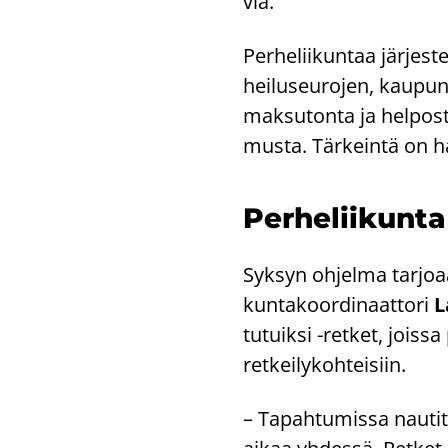
viä.
Per­he­lii­kun­taa jär­jes­t
hei­luseu­ro­jen, kau­pun­
mak­su­ton­ta ja hel­pos­
mus­ta. Tär­kein­tä on ha
Per­he­lii­kun­
Syk­syn oh­jel­ma tar­jo­aa
kun­ta­koor­di­naat­to­ri
L
tu­tuik­si -​retket, jois­
ret­kei­ly­koh­tei­siin.
– Ta­pah­tu­mis­sa nau­ti­