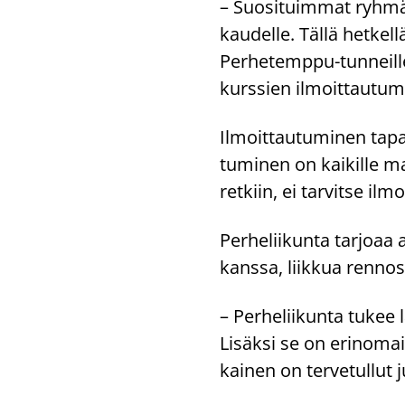
– Suo­si­tuim­mat ryh­mät
kau­del­le. Tällä het­ke
Perhetemppu-​tunneille
kurs­sien il­moit­tau­tu­
Il­moit­tau­tu­mi­nen ta­p
tu­mi­nen on kai­kil­le ma
retkiin, ei tar­vit­se il­m
Per­he­lii­kun­ta tar­jo­a
kans­sa, liik­kua ren­nos­ti
– Per­he­lii­kun­ta tukee l
Li­säk­si se on erin­omai­
kai­nen on ter­ve­tul­lut 