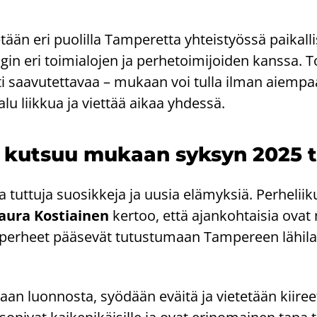
e­tään eri puo­lil­la Tam­pe­ret­ta yh­teis­työs­sä pai­kal­l
gin eri toi­mia­lo­jen ja per­he­toi­mi­joi­den kans­sa. 
ti saa­vu­tet­ta­vaa – mu­kaan voi tulla ilman ai­em­pa
lu liik­kua ja viet­tää aikaa yh­des­sä.
ta kut­suu mu­kaan syk­syn 2025 
 tut­tu­ja suo­sik­ke­ja ja uusia elä­myk­siä. Per­he­lii­k
aura Kos­tiai­nen
ker­too, että ajan­koh­tai­sia ovat
sa per­heet pää­se­vät tu­tus­tu­maan Tam­pe­reen lä­hi­la
taan luon­nos­ta, syö­dään eväi­tä ja vie­te­tään kii­ree