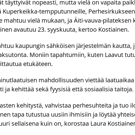
 täyt­tyi­vät no­peas­ti, mutta vielä on va­pai­ta paik­
l­lä Kuperkeikka-​tempputunneille, Per­he­sir­kuk­seen
 mah­tuu vielä mu­kaan, ja Äiti-​vauva-pilateksen 
mi­nen avau­tuu 23. syys­kuu­ta, ker­too Kos­tiai­nen.
ah­tuu kau­pun­gin säh­köi­sen jär­jes­tel­män kaut­ta, j
k­su­ton­ta. Mo­niin ta­pah­tu­miin, kuten Laa­vut tu­tuik
oit­tau­tua etu­kä­teen.
a ai­nut­laa­tui­sen mah­dol­li­suu­den viet­tää laa­tuai­k
 ja ke­hit­tää sekä fyy­si­siä että so­si­aa­li­sia tai­to­ja.
as­ten ke­hi­tys­tä, vah­vis­taa per­he­suh­tei­ta ja tuo i
nen tapa tu­tus­tua uusiin ih­mi­siin ja löy­tää yh­tei­
juuri sel­lai­se­na kuin on, ko­ros­taa Laura Kos­tiai­ne