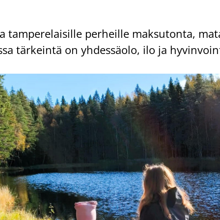
­aa tam­pe­re­lai­sil­le per­heil­le mak­su­ton­ta, ma­
sa tär­kein­tä on yh­des­sä­olo, ilo ja hy­vin­voin­