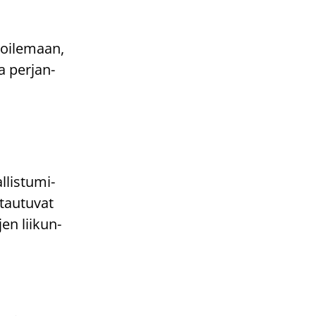
toi­le­maan,
sa per­jan­
­lis­tu­mi­
tau­tu­vat
­jen lii­kun­