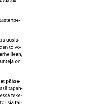
tu­tus­tua
tas­ten­pe­
utta uusia­
­den toi­vo­
er­heil­leen,
tun­te­ja on
set pää­se­
is­sä ta­pah­
des­sä te­ke­
­ri­sia tai­