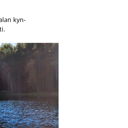
ta­lan kyn­
ti.