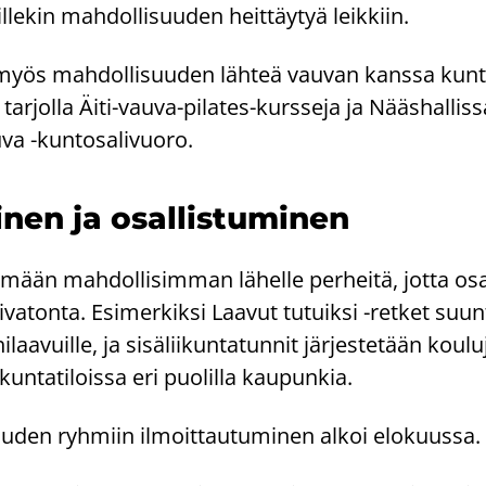
sil­le­kin mah­dol­li­suu­den heit­täy­tyä leik­kiin.
aa myös mah­dol­li­suu­den läh­teä vau­van kans­sa kun­
n tar­jol­la Äiti-​vauva-pilates-kursseja ja Nääs­hal­lis­
uva -​kuntosalivuoro.
i­nen ja osal­lis­tu­mi­nen
­mään mah­dol­li­sim­man lä­hel­le per­hei­tä, jotta osal
va­ton­ta. Esi­mer­kik­si Laa­vut tu­tuik­si -​retket suun­
laa­vuil­le, ja si­sä­lii­kun­ta­tun­nit jär­jes­te­tään kou­lu
­kun­ta­ti­lois­sa eri puo­lil­la kau­pun­kia.
au­den ryh­miin il­moit­tau­tu­mi­nen alkoi elo­kuus­sa.