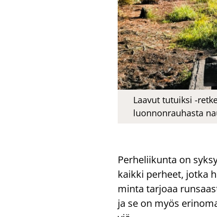
Laavut tutuiksi -ret
luonnonrauhasta nau
Per­he­lii­kun­ta on syk­s
kaik­ki per­heet, jotka ha
min­ta tar­jo­aa run­saas­
ja se on myös erin­omai­