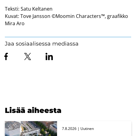
Teksti:
Satu Keltanen
Kuvat:
Tove Jansson ©Moomin Characters™, graafikko
Mira Aro
Jaa sosiaalisessa mediassa
Lisää ai­hees­ta
7.8.2026
| Uu­ti­nen