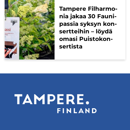
Tam­pe­re Fil­har­mo­
nia jakaa 30 Fau­ni­
pas­sia syk­syn kon­
sert­tei­hin – löydä
omasi Puis­to­kon­
ser­tis­ta