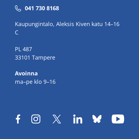
Puhelinnumero
041 730 8168
Kaupungintalo, Aleksis Kiven katu 14–16
C
PL 487
33101 Tampere
Avoinna
ma–pe klo 9–16