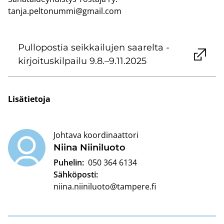
tanja.pel­to­num­mi@gmail.com
Pul­lo­pos­tia seik­kai­lu­jen saa­rel­ta -​
kirjoituskilpailu 9.8.–9.11.2025
Li­sä­tie­to­ja
Johtava koordinaattori
Niina Nii­ni­luo­to
Puhelin:
050 364 6134
Sähköposti:
niina.niiniluoto@tampere.fi