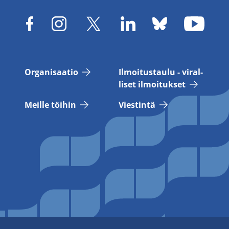
Or­ga­ni­saa­tio
Il­moi­tus­tau­lu - vi­ral­
li­set il­moi­tuk­set
Meil­le töi­hin
Vies­tin­tä