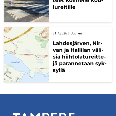
teet kol­mel­le kou­
lu­rei­til­le
31.7.2026
| Uu­ti­nen
Lah­des­jär­ven, Nir­
van ja Hal­li­lan vä­li­
siä hiih­to­la­tu­reit­te­
jä pa­ran­ne­taan syk­
syl­lä