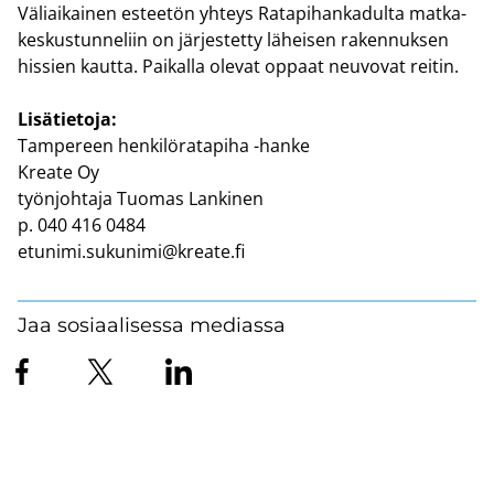
Vä­liai­kai­nen es­tee­tön yh­teys Ra­ta­pi­han­ka­dul­ta mat­ka­
kes­kus­tun­ne­liin on jär­jes­tet­ty lä­hei­sen ra­ken­nuk­sen
his­sien kaut­ta. Pai­kal­la ole­vat op­paat neu­vo­vat rei­tin.
Li­sä­tie­to­ja:
Tam­pe­reen hen­ki­lö­ra­ta­pi­ha -​hanke
Krea­te Oy
työn­joh­ta­ja Tuo­mas Lan­ki­nen
p. 040 416 0484
etu­ni­mi.su­ku­ni­mi@krea­te.fi
Jaa sosiaalisessa mediassa