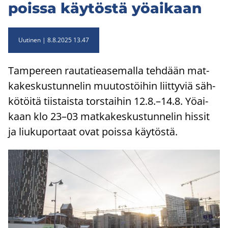
pois­sa käy­tös­tä yö­ai­kaan
Uutinen
8.8.2025 13.47
Tam­pe­reen rau­ta­tie­a­se­mal­la teh­dään mat­
ka­kes­kus­tun­ne­lin muu­tos­töi­hin liit­ty­viä säh­
kö­töi­tä tiis­tais­ta tors­tai­hin 12.8.–14.8. Yö­ai­
kaan klo 23–03 mat­ka­kes­kus­tun­ne­lin his­sit
ja liu­ku­por­taat ovat pois­sa käy­tös­tä.