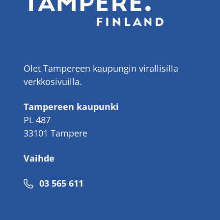
Olet Tampereen kaupungin virallisilla
verkkosivuilla.
Tampereen kaupunki
PL 487
33101 Tampere
Vaihde
Puhelinnumero
03 565 611