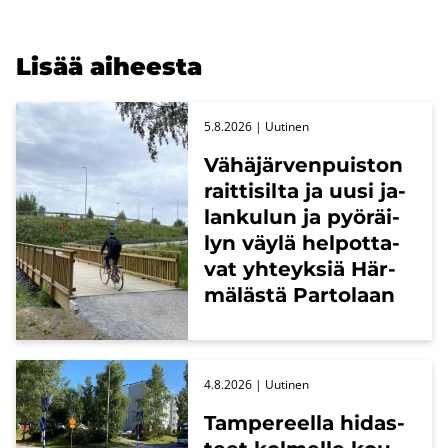
Lisää ai­hees­ta
5.8.2026
| Uu­ti­nen
Vä­hä­jär­ven­puis­ton
rait­ti­sil­ta ja uusi ja­
lan­ku­lun ja pyö­räi­
lyn väylä hel­pot­ta­
vat yh­teyk­siä Här­
mä­läs­tä Par­to­laan
4.8.2026
| Uu­ti­nen
Tam­pe­reel­la hi­das­