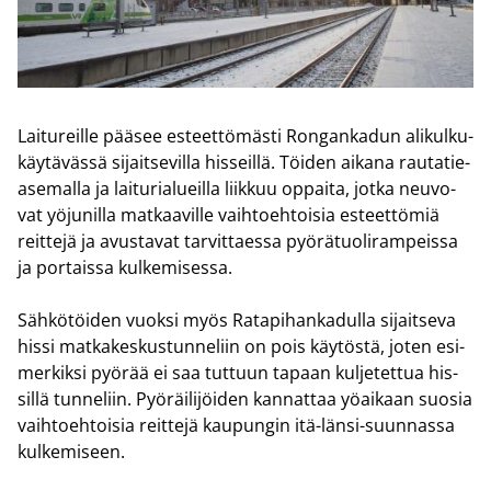
Lai­tu­reil­le pää­see es­teet­tö­mäs­ti Ron­gan­ka­dun ali­kul­ku­
käy­tä­väs­sä si­jait­se­vil­la his­seil­lä. Töi­den ai­ka­na rau­ta­tie­
a­se­mal­la ja lai­tu­ria­lueil­la liik­kuu op­pai­ta, jotka neu­vo­
vat yö­ju­nil­la mat­kaa­vil­le vaih­toeh­toi­sia es­teet­tö­miä
reit­te­jä ja avus­ta­vat tar­vit­taes­sa pyö­rä­tuo­li­ram­peis­sa
ja por­tais­sa kul­ke­mi­ses­sa.
Säh­kö­töi­den vuok­si myös Ra­ta­pi­han­ka­dul­la si­jait­se­va
hissi mat­ka­kes­kus­tun­ne­liin on pois käy­tös­tä, joten esi­
mer­kik­si pyö­rää ei saa tut­tuun ta­paan kul­je­tet­tua his­
sil­lä tun­ne­liin. Pyö­räi­li­jöi­den kan­nat­taa yö­ai­kaan suo­sia
vaih­toeh­toi­sia reit­te­jä kau­pun­gin itä-​länsi-suunnassa
kul­ke­mi­seen.