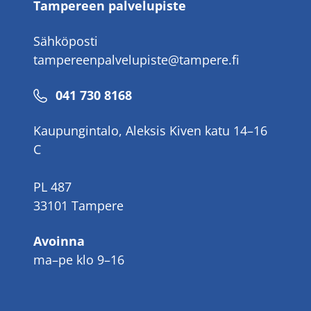
Tampereen palvelupiste
Sähköposti
tampereenpalvelupiste@tampere.fi
Puhelinnumero
041 730 8168
Kaupungintalo, Aleksis Kiven katu 14–16
C
PL 487
33101 Tampere
Avoinna
ma–pe klo 9–16