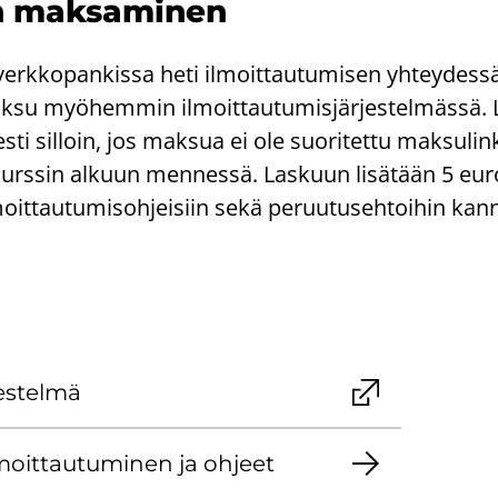
n mak­sa­mi­nen
rk­ko­pan­kis­sa heti il­moit­tau­tu­mi­sen yh­tey­des­sä
su myö­hem­min il­moit­tau­tu­mis­jär­jes­tel­mäs­sä.
s­ti sil­loin, jos mak­sua ei ole suo­ri­tet­tu mak­su­lin­
kurs­sin al­kuun men­nes­sä. Las­kuun li­sä­tään 5 eur
­moit­tau­tu­mis­oh­jei­siin sekä pe­ruu­tuseh­toi­hin kan­
jes­tel­mä
­moit­tau­tu­mi­nen ja oh­jeet