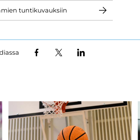
yh­mien tun­ti­ku­vauk­siin
diassa