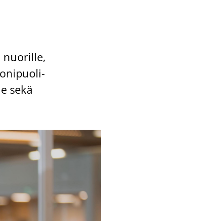
 nuo­ril­le,
o­ni­puo­li­
l­le sekä