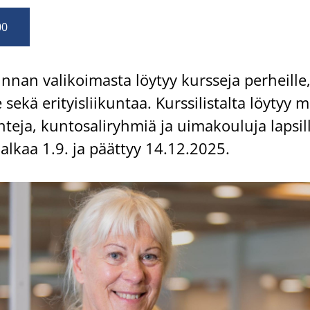
00
n­nan va­li­koi­mas­ta löy­tyy kurs­se­ja per­heil­le,
­le sekä eri­tyis­lii­kun­taa. Kurs­si­lis­tal­ta löy­tyy m
­te­ja, kun­to­sa­li­ryh­miä ja ui­ma­kou­lu­ja lap­si
usi alkaa 1.9. ja päät­tyy 14.12.2025.