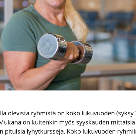
­la ole­vis­ta ryh­mis­tä on koko lu­ku­vuo­den (syksy
Mu­ka­na on kui­ten­kin myös syys­kau­den mit­tai­sia l
pi­tui­sia ly­hyt­kurs­se­ja. Koko lu­ku­vuo­den ryh­mii