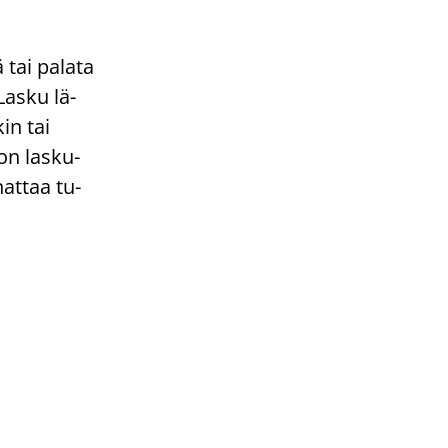
 tai pa­la­ta
 Lasku lä­
kin tai
on las­ku­
nat­taa tu­