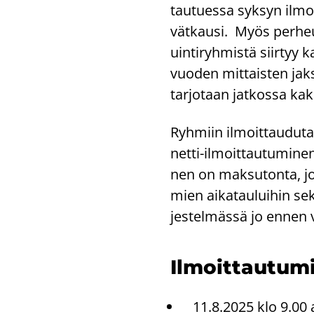
tau­tues­sa syk­syn il­mo
vät­kausi. Myös per­heui
uin­ti­ryh­mis­tä siir­tyy
vuo­den mit­tais­ten jak­
tar­jo­taan jat­kos­sa ka
Ryh­miin il­moit­tau­du­ta
netti-​ilmoittautuminen e
nen on mak­su­ton­ta, jot
mien ai­ka­tau­lui­hin sek
jes­tel­mäs­sä jo ennen 
Il­moit­tau­tu­m
11.8.2025 klo 9.00 a