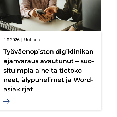
4.8.2026
| Uu­ti­nen
Työ­väen­opis­ton di­gikli­ni­kan
ajan­va­raus avau­tu­nut – suo­
si­tuim­pia ai­hei­ta tie­to­ko­
neet, äly­pu­he­li­met ja Word-​
asiakirjat