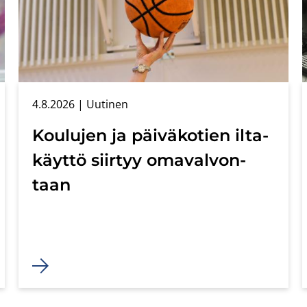
4.8.2026
| Uu­ti­nen
Kou­lu­jen ja päi­vä­ko­tien il­ta­
käyt­tö siir­tyy oma­val­von­
taan