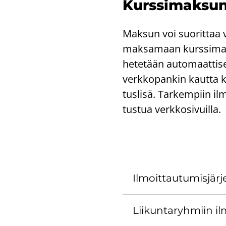
Kurs­si­mak­su
Mak­sun voi suo­rit­taa ve
mak­sa­maan kurs­si­mak­
he­te­tään au­to­maat­ti­se
verk­ko­pan­kin kaut­ta 
tus­li­sä. Tar­kem­piin il
tus­tua verk­ko­si­vuil­la.
Il­moit­tau­tu­mis­jär­
Lii­kun­ta­ryh­miin il