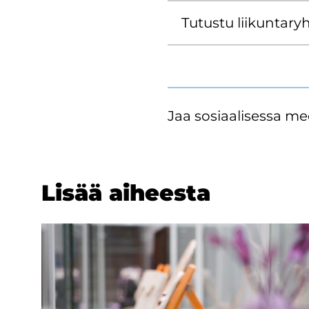
Tu­tus­tu lii­kun­ta­r
Jaa sosiaalisessa me
Lisää ai­hees­ta