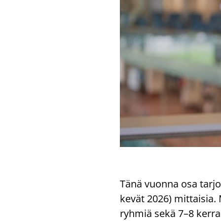
Tänä vuon­na osa tar­jol
kevät 2026) mit­tai­sia. 
ryh­miä sekä 7–8 ker­ran 