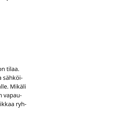
n tilaa.
ua säh­köi­
le. Mi­kä­li
n va­pau­
aik­kaa ryh­