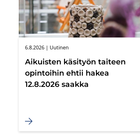
6.8.2026
| Uu­ti­nen
Ai­kuis­ten kä­si­työn tai­teen
opin­toi­hin ehtii hakea
12.8.2026 saak­ka