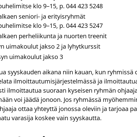
 pu­he­li­mit­se klo 9–15, p. 044 423 5248
­kaen seniori-​ ja eri­tyis­ryh­mät
 pu­he­li­mit­se klo 9–15, p. 044 423 5247
­kaen per­he­lii­kun­ta ja nuor­ten tree­nit
n ui­ma­kou­lut jakso 2 ja ly­hyt­kurs­sit
syn ui­ma­kou­lut jakso 3
­tua syys­kau­den ai­ka­na niin kauan, kun ryh­mis­sä o
­la­ta il­moit­tau­tu­mis­jär­jes­tel­mäs­sä ja il­moit­tau­t
s­ti il­moit­tau­tua suo­raan ky­sei­sen ryh­män oh­jaa­jal­
­mään voi jäädä jo­noon. Jos ryh­mäs­sä myö­hem­mi
h­jaa­ja ottaa yh­teyt­tä jo­nos­sa ole­viin ja tar­jo­aa p
atu va­ra­si­ja kos­kee vain syys­kaut­ta.