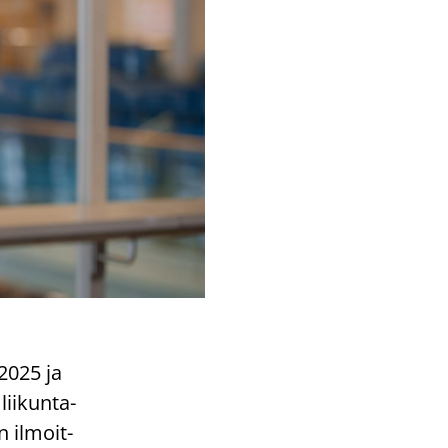
 2025 ja
ii­kun­ta­
n il­moit­