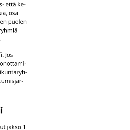
s- että ke­
sia, osa
s­ten puo­len
­ryh­miä
.
i. Jos
o­not­ta­mi­
­kun­ta­ryh­
tu­mis­jär­
i
lut jakso 1