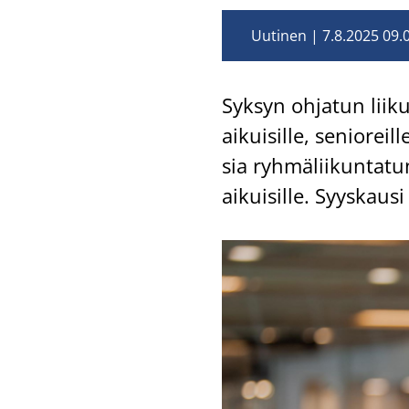
Uutinen
7.8.2025 09.
Syk­syn oh­ja­tun lii­ku
ai­kui­sil­le, se­nio­reil
sia ryh­mä­lii­kun­ta­tun
ai­kui­sil­le. Syys­ka