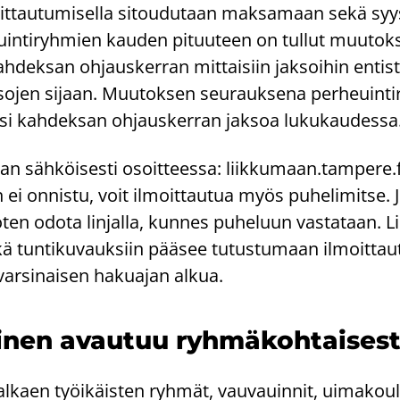
it­tau­tu­mi­sel­la si­tou­du­taan mak­sa­maan sekä syy
n­ti­ryh­mien kau­den pi­tuu­teen on tul­lut muu­tok­
 kah­dek­san oh­jaus­ker­ran mit­tai­siin jak­soi­hin en­ti
so­jen si­jaan. Muu­tok­sen seu­rauk­se­na per­heuin­ti
ksi kah­dek­san oh­jaus­ker­ran jak­soa lu­ku­kau­des­sa
an säh­köi­ses­ti osoit­tees­sa: liik­ku­maan.tam­pe­re.f
i on­nis­tu, voit il­moit­tau­tua myös pu­he­li­mit­se. J
en odota lin­jal­la, kun­nes pu­he­luun vas­ta­taan. Lii
ä tun­ti­ku­vauk­siin pää­see tu­tus­tu­maan il­moit­tau­
var­si­nai­sen ha­kua­jan alkua.
i­nen avau­tuu ryh­mä­koh­tai­ses­t
l­kaen työi­käis­ten ryh­mät, vau­vauin­nit, ui­ma­kou­