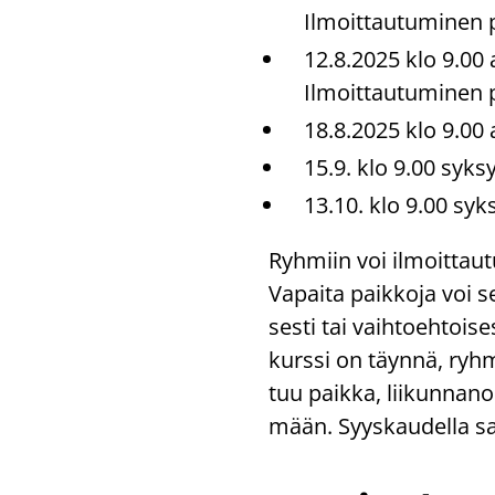
Il­moit­tau­tu­mi­nen
12.8.2025 klo 9.00 al
Il­moit­tau­tu­mi­nen
18.8.2025 klo 9.00 al
15.9. klo 9.00 syk­sy
13.10. klo 9.00 syk­
Ryh­miin voi il­moit­tau
Va­pai­ta paik­ko­ja voi se
ses­ti tai vaih­toeh­toi­se
kurs­si on täyn­nä, ryh
tuu paik­ka, lii­kun­na­no
mään. Syys­kau­del­la sa