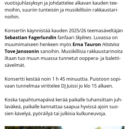
vuotisjuhlasyksyn ja joh­dat­te­lee al­ka­van kau­den tee­
moi­hin, suu­riin tun­tei­siin ja musii­kil­li­siin rak­kaus­ta­ri­
noi­hin.
Kon­ser­tin käyn­nis­tää kau­den 2025/26 tee­ma­sä­vel­tä­jän
Se­bas­tian Fa­ger­lun­din
fan­faa­ri
Sky­li­nes
. Lu­vas­sa on
muu­mi­mai­seen hen­keen myös
Erna Tau­ron
Höst­vi­sa
Tove Jans­so­nin
sa­noi­hin. Musii­kil­li­sia rak­kaus­ta­ri­noi­ta
il­taan tuo muun muas­sa tun­ne­tut ooppera-​ ja ba­let­ti­
sä­vel­mät.
Kon­sert­ti kes­tää noin 1 h 45 mi­nuut­tia. Puis­toon so­pi­
vaan tun­nel­maa vi­rit­te­lee DJ Juis­si jo klo 15 al­kaen.
Koska ta­pah­tu­ma­päi­vä kerää pai­kal­le tu­han­sit­tain juh­
la­vä­keä, pai­kal­le kan­nat­taa saa­pua hy­vis­sä ajoin suo­
sien kä­ve­lyä, pyö­räi­lyä tai jul­ki­sia kul­ku­neu­vo­ja.