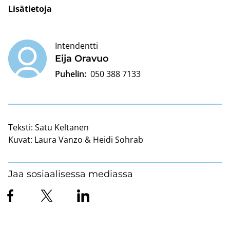
Li­sä­tie­to­ja
Intendentti
Eija Ora­vuo
Puhelin:
050 388 7133
Teksti:
Satu Keltanen
Kuvat:
Laura Vanzo & Heidi Sohrab
Jaa sosiaalisessa mediassa