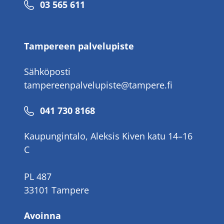
Puhelinnumero
03 565 611
Tampereen palvelupiste
Sähköposti
tampereenpalvelupiste@tampere.fi
Puhelinnumero
041 730 8168
Kaupungintalo, Aleksis Kiven katu 14–16
C
PL 487
33101 Tampere
Avoinna