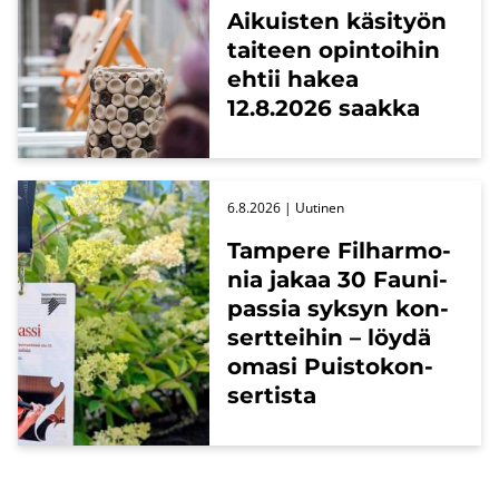
Ai­kuis­ten kä­si­työn
tai­teen opin­toi­hin
ehtii hakea
12.8.2026 saak­ka
6.8.2026
| Uu­ti­nen
Tam­pe­re Fil­har­mo­
nia jakaa 30 Fau­ni­
pas­sia syk­syn kon­
sert­tei­hin – löydä
omasi Puis­to­kon­
ser­tis­ta