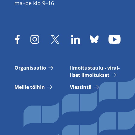
ma–pe klo 9–16
Or­ga­ni­saa­tio
Il­moi­tus­tau­lu - vi­ral­
li­set il­moi­tuk­set
Meil­le töi­hin
Vies­tin­tä