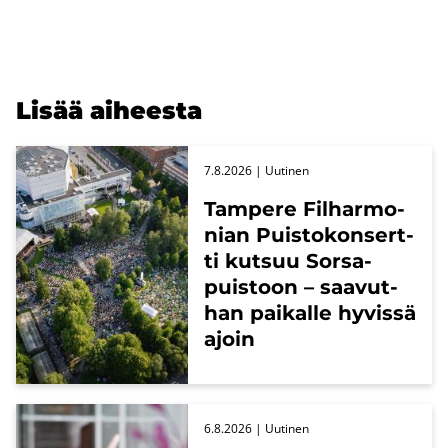
Lisää ai­hees­ta
7.8.2026
| Uu­ti­nen
Tam­pe­re Fil­har­mo­
nian Puis­to­kon­sert­
ti kut­suu Sors­a­
puis­toon – saa­vut­
han pai­kal­le hy­vis­sä
ajoin
6.8.2026
| Uu­ti­nen