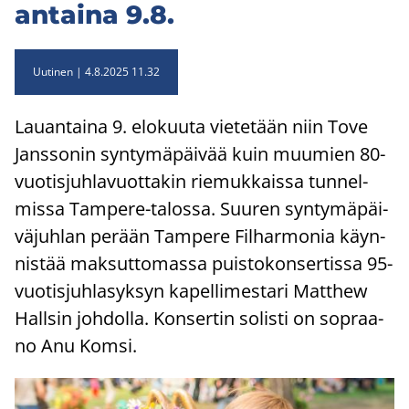
an­tai­na 9.8.
Uutinen
4.8.2025 11.32
Lau­an­tai­na 9. elo­kuu­ta vie­te­tään niin Tove
Jans­so­nin syn­ty­mä­päi­vää kuin muu­mien 80-​
vuotisjuhlavuottakin rie­muk­kais­sa tun­nel­
mis­sa Tampere-​talossa. Suu­ren syn­ty­mä­päi­
vä­juh­lan pe­rään Tam­pe­re Fil­har­mo­nia käyn­
nis­tää mak­sut­to­mas­sa puis­to­kon­ser­tis­sa 95-​
vuotisjuhlasyksyn ka­pel­li­mes­ta­ri Matthew
Hall­sin joh­dol­la. Kon­ser­tin so­lis­ti on sopraa­
no Anu Komsi.