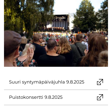
Suuri syn­ty­mä­päi­vä­juh­la 9.8.2025
Puis­to­kon­sert­ti 9.8.2025