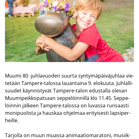
Muumi 80 -​juhlavuoden suur­ta syn­ty­mä­päi­vä­juh­laa vie­
te­tään Tampere-​talossa lau­an­tai­na 9. elo­kuu­ta. Juh­lal­li­
suu­det käyn­nis­ty­vät Tampere-​talon edus­tal­la ole­van
Muu­mi­peik­ko­pat­saan sep­pe­löin­nil­lä klo 11.45. Sep­pe­
löin­nin jäl­keen Tampere-​talossa on lu­vas­sa run­saas­ti
mo­ni­puo­lis­ta ja haus­kaa oh­jel­maa eri­tyi­ses­ti lap­si­per­
heil­le.
Tar­jol­la on muun muas­sa ani­maa­tio­ma­ra­to­ni, musiik­