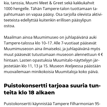
kia, tans­sia, Muumi Meet & Greet sekä kak­ku­kah­vit
1000 hen­gel­le. Tähän Tampere-​talon tuot­ta­maan ta­
pah­tu­maan on vapaa pääsy. Osa tar­jol­la ole­vis­ta ak­ti­vi­
tee­teis­ta edel­lyt­tää kui­ten­kin eril­li­sen pää­sy­li­pun
ostoa.
Maa­il­man ainoa Muu­mi­museo on juh­la­päi­vä­nä auki
Tampere-​talossa klo 10–17. Alle 7-​vuotiaat pää­se­vät
Muu­mi­museoon aina il­mai­sek­si, ja juh­la­päi­vä­nä myös
muut pää­se­vät tu­tus­tu­maan museoon alen­net­tuun 4 €
hin­taan. Las­ten opas­tuk­sia Muumitalo-​näyttelyyn jär­
jes­te­tään klo 11, 13 ja 15. Museon Atel­jees­sa pääs­tään
muo­vai­le­maan mi­ni­ko­koi­sia Muu­mi­ta­lo­ja koko päivä.
Puis­to­kon­sert­ti tar­jo­aa suu­ria tun­
tei­ta klo 18 al­kaen
Puis­to­kon­sert­ti käyn­nis­tää Tam­pe­re Fil­har­mo­nian 95-​