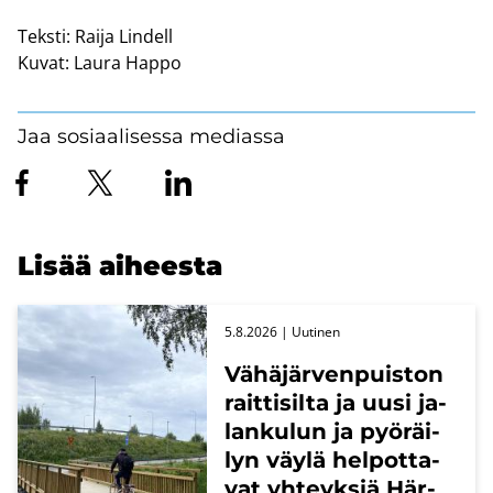
Teksti:
Raija Lindell
Kuvat:
Laura Happo
Jaa sosiaalisessa mediassa
Lisää ai­hees­ta
5.8.2026
| Uu­ti­nen
Vä­hä­jär­ven­puis­ton
rait­ti­sil­ta ja uusi ja­
lan­ku­lun ja pyö­räi­
lyn väylä hel­pot­ta­
vat yh­teyk­siä Här­