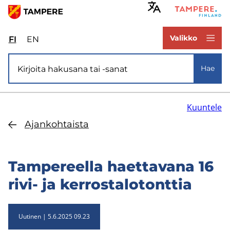
Hyppää
pääsisältöön
www.tampere.fi
Valikko
FI
Valitse
EN
Select
sivuston
site
Si­vus­to­ha­ku
kieli:
language:
Hae
suomi
English
Kuuntele
Ajan­koh­tais­ta
Tam­pe­reel­la haet­ta­va­na 16
rivi- ja ker­ros­ta­lo­tont­tia
Uutinen
5.6.2025 09.23