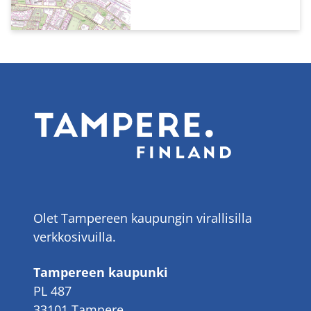
Olet Tampereen kaupungin virallisilla
verkkosivuilla.
Tampereen kaupunki
PL 487
33101 Tampere