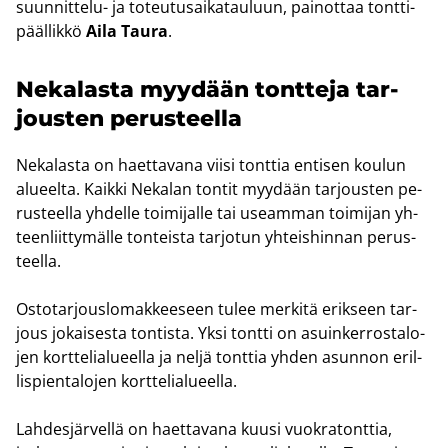
suunnittelu-​ ja to­teu­tusai­ka­tau­luun, pai­not­taa tont­ti­
pääl­lik­kö
Aila Taura
.
Ne­ka­las­ta myy­dään tont­te­ja tar­
jous­ten pe­rus­teel­la
Ne­ka­las­ta on haet­ta­va­na viisi tont­tia en­ti­sen kou­lun
alu­eel­ta. Kaik­ki Ne­ka­lan ton­tit myy­dään tar­jous­ten pe­
rus­teel­la yh­del­le toi­mi­jal­le tai useam­man toi­mi­jan yh­
teen­liit­ty­mäl­le ton­teis­ta tar­jo­tun yh­teis­hin­nan pe­rus­
teel­la.
Os­to­tar­jous­lo­mak­kee­seen tulee mer­ki­tä erik­seen tar­
jous jo­kai­ses­ta ton­tis­ta. Yksi tont­ti on asuin­ker­ros­ta­lo­
jen kort­te­lia­lu­eel­la ja neljä tont­tia yhden asun­non eril­
lis­pien­ta­lo­jen kort­te­lia­lu­eel­la.
Lah­des­jär­vel­lä on haet­ta­va­na kuusi vuo­kra­tont­tia,