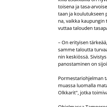
toi­se­na ja tasa-​arvoise
taan ja kou­lu­tuk­seen p
na, vaik­ka kau­pun­gin ta
vut­taa ta­lou­den ta­sa
– On eri­tyi­sen tär­ke­ää
sam­me ta­lout­ta tur­va
nin kes­kiös­sä. Si­vis­t
pa­nos­ta­mi­nen on si­jo
Por­mes­ta­rioh­jel­man t
muas­sa luo­mal­la ma­ta­l
Olk­ka­rit", jotka toi­mi­v
Oh­jel­mas­sa Tam­pe­ree