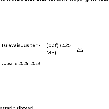
Tu­le­vai­suus teh­
(pdf) (3.25
MB)
 vuosille 2025–2029
starin sihteeri