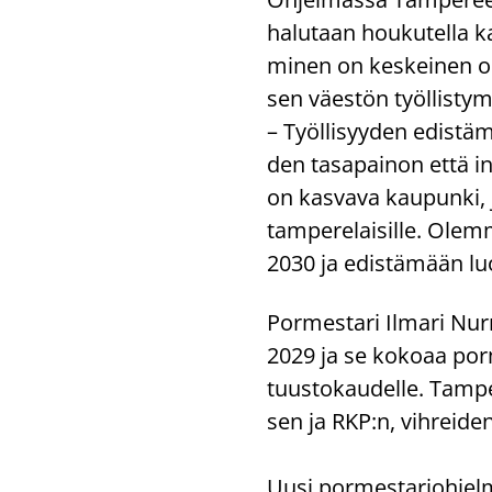
ha­lu­taan hou­ku­tel­la kan
mi­nen on kes­kei­nen osa 
sen väes­tön työl­lis­ty­
– Työl­li­syy­den edis­tä­
den ta­sa­pai­non että in­
on kas­va­va kau­pun­ki, 
tam­pe­re­lai­sil­le. Olem
2030 ja edis­tä­mään lu
Por­mes­ta­ri Il­ma­ri Nu
2029 ja se ko­ko­aa por­m
tuus­to­kau­del­le. Tam­p
sen ja RKP:n, vih­rei­den
Uusi por­mes­ta­rioh­jel