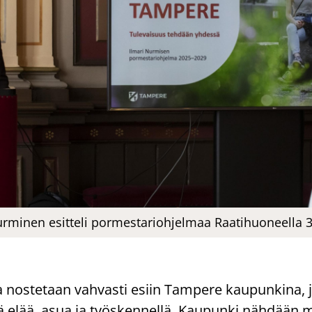
urminen esitteli pormestariohjelmaa Raatihuoneella 3
a nos­te­taan vah­vas­ti esiin Tam­pe­re kau­pun­ki­na,
yvä elää, asua ja työs­ken­nel­lä. Kau­pun­ki näh­dään