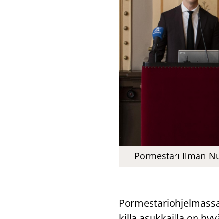
Pormestari Ilmari N
Por­mes­ta­rioh­jel­mas­s
kil­la asuk­kail­la on h