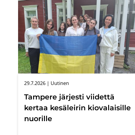
29.7.2026
| Uu­ti­nen
Tam­pe­re jär­jes­ti vii­det­tä
ker­taa ke­sä­lei­rin kio­va­lai­sil­le
nuo­ril­le