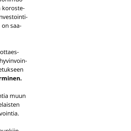
 ko­ros­te­
ves­toin­ti­
na on saa­
not­taes­
hy­vin­voin­
e­tuk­seen
r­mi­nen.
oin­tia muun
­lais­ten
­voin­tia.
pun­kiin