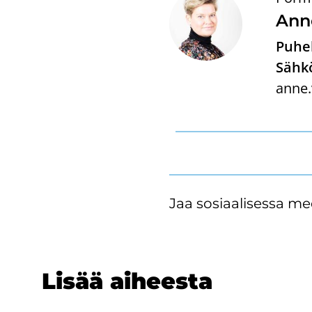
Anne
Puhel
Sähkö
anne.
Jaa sosiaalisessa me
Lisää ai­hees­ta