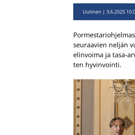
Uutinen
3.6.2025 10.
Por­mes­ta­rioh­jel­mas
seu­raa­vien nel­jän v
elin­voi­ma ja tasa-​ar
ten hy­vin­voin­ti.