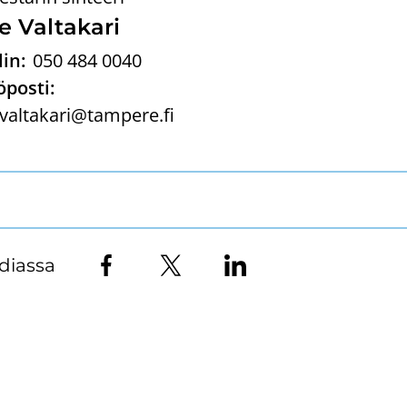
 Val­ta­ka­ri
in:
050 484 0040
posti:
valtakari@tampere.fi
diassa