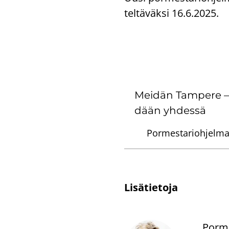
tel­tä­väk­si 16.6.2025.
Mei­dän Tam­pe­re – 
dään yh­des­sä
Pormestariohjelma
Li­sä­tie­to­ja
Porme