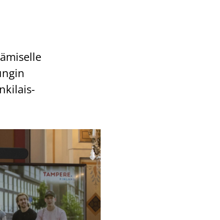
­mi­sel­le
un­gin
­ki­lais­