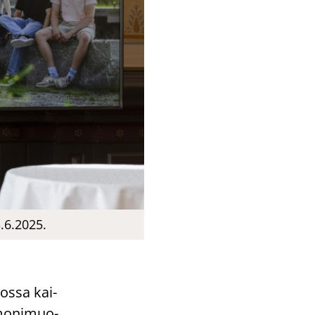
.6.2025.
 jossa kai­
 mo­ni­muo­