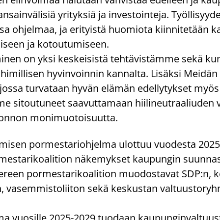
­sain­vä­li­siä yri­tyk­siä ja in­ves­toin­te­ja. Työl­li­syy­
oh­jel­maa, ja eri­tyis­tä huo­mio­ta kiin­ni­te­tään kan
mi­seen ja ko­tou­tu­mi­seen.
mi­nen on yksi kes­kei­sis­tä teh­tä­vis­täm­me sekä kun­
hi­mil­li­sen hy­vin­voin­nin kan­nal­ta. Li­säk­si Mei­dä
jossa tur­va­taan hyvän elä­män edel­ly­tyk­set myös tu
­me si­tou­tu­neet saa­vut­ta­maan hii­li­neut­raa­liu­den
on­non mo­ni­muo­toi­suut­ta.
r­mi­sen por­mes­ta­rioh­jel­ma ulot­tuu vuo­des­ta 202
es­ta­ri­koa­li­tion nä­ke­myk­set kau­pun­gin suun­nas
e­reen por­mes­ta­ri­koa­li­tion muo­dos­ta­vat SDP:n,
, va­sem­mis­to­lii­ton sekä kes­kus­tan val­tuus­to­ryh
­ma vuo­sil­le 2025-2029 tuo­daan kau­pun­gin­val­tuus­