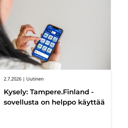
2.7.2026
| Uu­ti­nen
Ky­se­ly: Tam­pe­re.Fin­land -​
sovellusta on help­po käyt­tää