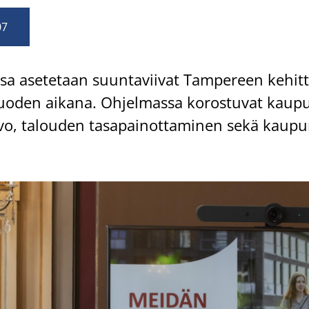
07
­sa ase­te­taan suun­ta­vii­vat Tam­pe­reen ke­hit­tä
uo­den ai­ka­na. Oh­jel­mas­sa ko­ros­tu­vat kau­p
vo, ta­lou­den ta­sa­pai­not­ta­mi­nen sekä kau­pun