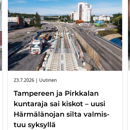
23.7.2026
| Uu­ti­nen
Tam­pe­reen ja Pirk­ka­lan
kun­ta­ra­ja sai kis­kot – uusi
Här­mä­lä­no­jan silta val­mis­
tuu syk­syl­lä