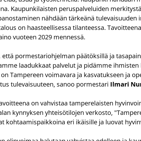
na. Kau­pun­ki­lais­ten pe­rus­pal­ve­lui­den mer­ki­tys­tä
a­nos­ta­mi­nen näh­dään tär­keä­nä tu­le­vai­suu­den in­
­lous on haas­teel­li­ses­sa ti­lan­tees­sa. Ta­voit­tee­
­pai­no vuo­teen 2029 men­nes­sä.
, että por­mes­ta­rioh­jel­man pää­tök­sil­lä ja ta­sa­pai­
am­me laa­duk­kaat pal­ve­lut ja pi­däm­me ih­mis­ten 
ys on Tam­pe­reen voi­ma­va­ra ja kas­va­tuk­seen ja op
i­tus tu­le­vai­suu­teen, sanoo por­mes­ta­ri
Il­ma­ri Nu
a­voit­tee­na on vah­vis­taa tam­pe­re­lais­ten hy­vin­v
an kyn­nyk­sen yh­tei­sö­ti­lo­jen ver­kos­to, "Tam­pe­re
at koh­taa­mis­paik­koi­na eri ikäi­sil­le ja luo­vat hy­vin
n elin­voi­maa ha­lu­taan vah­vis­taa edel­leen ja kau­