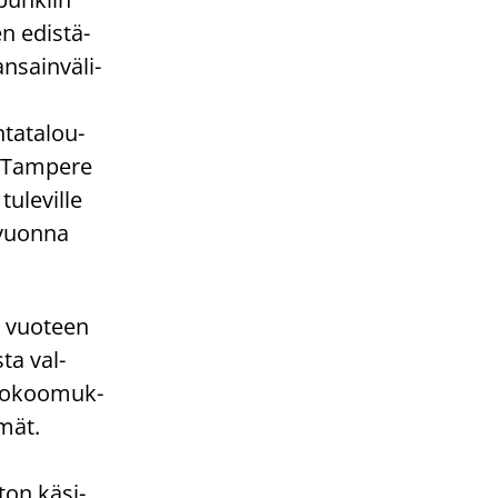
den edis­tä­
­sain­vä­li­
ta­ta­lou­
n Tam­pe­re
­le­vil­le
 vuon­na
5 vuo­teen
­ta val­
 ko­koo­muk­
­mät.
ton kä­si­