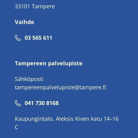
33101 Tampere
Vaihde
Puhelinnumero
03 565 611
Tampereen palvelupiste
Sähköposti
tampereenpalvelupiste@tampere.fi
Puhelinnumero
041 730 8168
Kaupungintalo, Aleksis Kiven katu 14–16
C