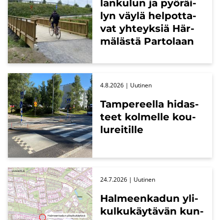
lan­ku­lun ja pyö­räi­
lyn väylä hel­pot­ta­
vat yh­teyk­siä Här­
mä­läs­tä Par­to­laan
4.8.2026
| Uu­ti­nen
Tam­pe­reel­la hi­das­
teet kol­mel­le kou­
lu­rei­til­le
24.7.2026
| Uu­ti­nen
Hal­meen­ka­dun yli­
kul­ku­käy­tä­vän kun­