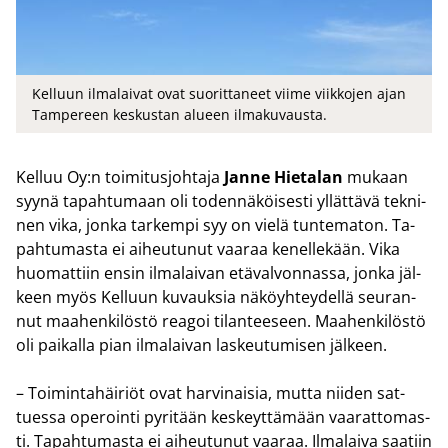
Kelluun ilmalaivat ovat suorittaneet viime viikkojen ajan
Tampereen keskustan alueen ilmakuvausta.
Kel­luu Oy:n toi­mi­tus­joh­ta­ja
Janne Hie­ta­lan
mu­kaan
syynä ta­pah­tu­maan oli to­den­nä­köi­ses­ti yl­lät­tä­vä tek­ni­
nen vika, jonka tar­kem­pi syy on vielä tun­te­ma­ton. Ta­
pah­tu­mas­ta ei ai­heu­tu­nut vaa­raa ke­nel­le­kään. Vika
huo­mat­tiin ensin il­ma­lai­van etä­val­von­nas­sa, jonka jäl­
keen myös Kel­luun ku­vauk­sia nä­köyh­tey­del­lä seu­ran­
nut maa­hen­ki­lös­tö rea­goi ti­lan­tee­seen. Maa­hen­ki­lös­tö
oli pai­kal­la pian il­ma­lai­van las­keu­tu­mi­sen jäl­keen.
– Toi­min­ta­häi­riöt ovat har­vi­nai­sia, mutta nii­den sat­
tues­sa ope­roin­ti py­ri­tään kes­keyt­tä­mään vaa­rat­to­mas­
ti. Ta­pah­tu­mas­ta ei ai­heu­tu­nut vaa­raa. Il­ma­lai­va saa­tiin