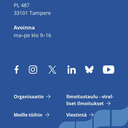
PL 487
33101 Tampere
Avoinna
ma–pe klo 9–16
Or­ga­ni­saa­tio
Il­moi­tus­tau­lu - vi­ral­
li­set il­moi­tuk­set
Meil­le töi­hin
Vies­tin­tä