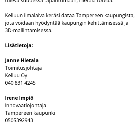
tu­le­vai­suu­des­sa ta­pah­tu­maan, Hie­ta­la to­te­aa.
Kel­luun il­ma­lai­va ke­rä­si dataa Tam­pe­reen kau­pun­gis­ta,
jota voi­daan hyö­dyn­tää kau­pun­gin ke­hit­tä­mi­ses­sä ja
3D-​mallintamisessa.
Li­sä­tie­to­ja:
Janne Hie­ta­la
Toi­mi­tus­joh­ta­ja
Kel­luu Oy
040 831 4245
Irene Impiö
In­no­vaa­tio­joh­ta­ja
Tam­pe­reen kau­pun­ki
0505392943