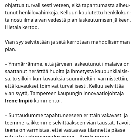
oh­jat­tua tur­val­li­ses­ti ve­teen, eikä ta­pah­tu­mas­ta ai­heu­
tu­nut hen­ki­lö­va­hin­ko­ja. Kel­luun kou­lu­tet­tu hen­ki­lö­kun­
ta nosti il­ma­lai­van ve­des­tä pian las­keu­tu­mi­sen jäl­keen,
Hie­ta­la ker­too.
Vian syy sel­vi­te­tään ja siitä ker­ro­taan mah­dol­li­sim­man
pian.
– Ym­mär­räm­me, että jär­veen las­keu­tu­nut il­ma­lai­va on
saat­ta­nut he­rät­tää huol­ta ja ih­me­tys­tä kau­pun­ki­lai­sis­
sa. Jo sil­loin kun ku­vauk­sia suun­ni­tel­tiin, var­mis­tet­tiin,
että ku­vauk­set toi­mi­vat tur­val­li­ses­ti. Kel­luu sel­vit­tää
vian syytä, Tam­pe­reen kau­pun­gin in­no­vaa­tio­joh­ta­ja
Irene Impiö
kom­men­toi.
– Suh­tau­dum­me ta­pah­tu­nee­seen erit­täin va­ka­vas­ti ja
teem­me kaik­kem­me sel­vit­tääk­seen vian taus­tat. Ta­voit­
tee­na on var­mis­taa, ettei vas­taa­vaa ti­lan­net­ta pääse