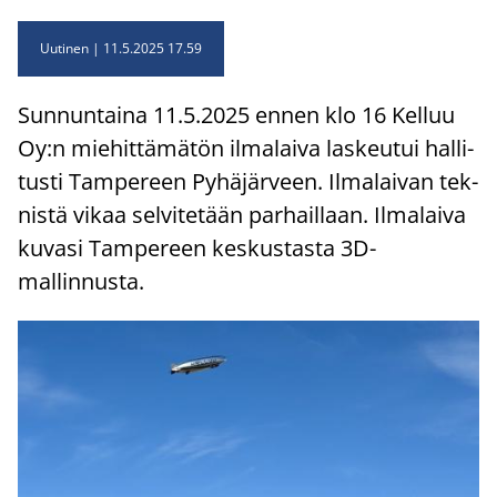
Uutinen
11.5.2025 17.59
Sun­nun­tai­na 11.5.2025 ennen klo 16 Kel­luu
Oy:n mie­hit­tä­mä­tön il­ma­lai­va las­keu­tui hal­li­
tus­ti Tam­pe­reen Py­hä­jär­veen. Il­ma­lai­van tek­
nis­tä vikaa sel­vi­te­tään par­hail­laan. Il­ma­lai­va
ku­va­si Tam­pe­reen kes­kus­tas­ta 3D-​
mallinnusta.