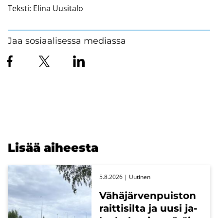
Teksti:
Elina Uusitalo
Jaa sosiaalisessa mediassa
Lisää ai­hees­ta
5.8.2026
| Uu­ti­nen
Vä­hä­jär­ven­puis­ton
rait­ti­sil­ta ja uusi ja­