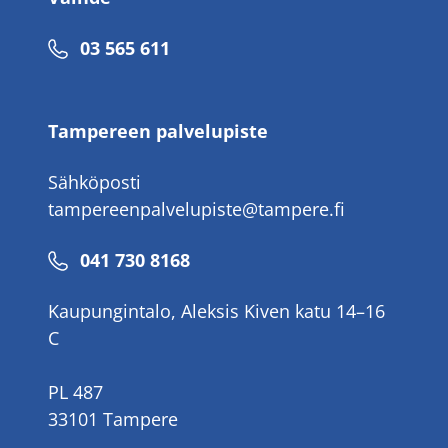
Puhelinnumero
03 565 611
Tampereen palvelupiste
Sähköposti
tampereenpalvelupiste@tampere.fi
Puhelinnumero
041 730 8168
Kaupungintalo, Aleksis Kiven katu 14–16
C
PL 487
33101 Tampere