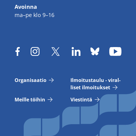
Avoinna
ma–pe klo 9–16
Or­ga­ni­saa­tio
Il­moi­tus­tau­lu - vi­ral­
li­set il­moi­tuk­set
Meil­le töi­hin
Vies­tin­tä