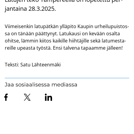
jan­tai­na 28.3.2025.
Vii­mei­sen­kin la­tu­pät­kän yl­lä­pi­to Kau­pin ur­hei­lu­puis­tos­
sa on tä­nään päät­ty­nyt. La­tu­kausi on ke­vään osal­ta
ohit­se, läm­min kii­tos kai­kil­le hiih­tä­jil­le sekä la­tu­mes­ta­
reil­le upeas­ta työs­tä. Ensi tal­ve­na ta­paam­me jäl­leen!
Teksti:
Satu Lähteenmäki
Jaa sosiaalisessa mediassa