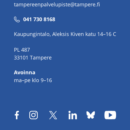
tampereenpalvelupiste@tampere.fi
Puhelinnumero
041 730 8168
Kaupungintalo, Aleksis Kiven katu 14–16 C
PL 487
33101 Tampere
Avoinna
ma–pe klo 9–16