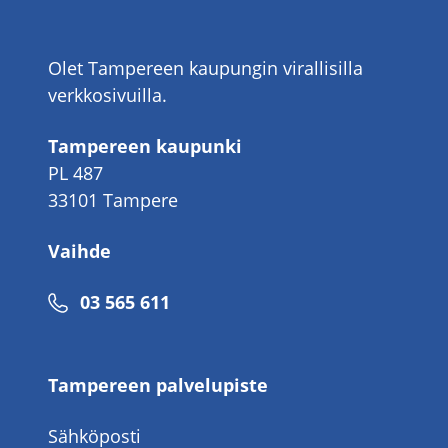
Olet Tampereen kaupungin virallisilla
verkkosivuilla.
Tampereen kaupunki
PL 487
33101 Tampere
Vaihde
Puhelinnumero
03 565 611
Tampereen palvelupiste
Sähköposti