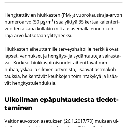
Hen­gi­tet­tä­vien hiuk­kas­ten (PM
) vuorokausiraja-​arvon
10
3
nu­me­roar­vo (50 µg/m
) saa ylit­tyä 35 ker­taa ka­len­te­ri­
vuo­den ai­ka­na kul­la­kin mit­taus­a­se­mal­la ennen kuin
raja-​arvo kat­so­taan ylit­ty­neek­si.
Hiuk­kas­ten ai­heut­ta­mil­le ter­veys­hai­toil­le herk­kiä ovat
lap­set, van­huk­set ja hengitys-​ ja sy­dän­tau­te­ja sai­ras­ta­
vat. Kor­keat hiuk­kas­pi­toi­suu­det ai­heut­ta­vat mm.
nuhaa, yskää ja sil­mien är­ty­mis­tä, li­sää­vät ast­ma­koh­
tauk­sia, hei­ken­tä­vät keuh­ko­jen toi­min­ta­ky­kyä ja li­sää­
vät hen­gi­tys­tu­leh­duk­sia.
Ul­koil­man epä­puh­tau­des­ta tie­dot­
ta­mi­nen
Val­tio­neu­vos­ton ase­tuk­sen (26.1.2017/79) mu­kaan ul­