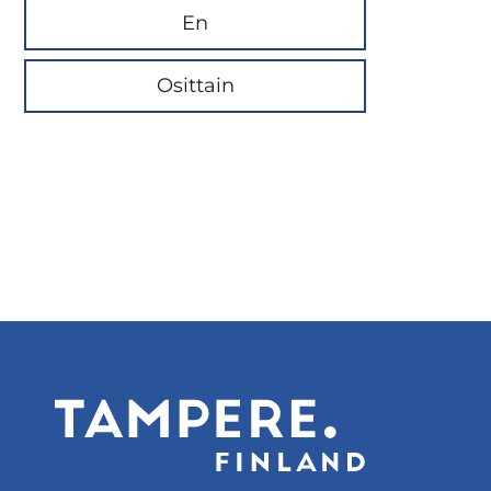
En
Osittain