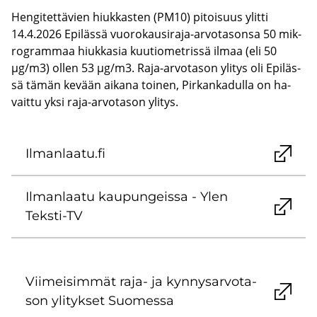
Hen­gi­tet­tä­vien hiuk­kas­ten (PM10) pi­toi­suus ylit­ti
14.4.2026 Epi­läs­sä vuorokausiraja-​arvotasonsa 50 mik­
ro­gram­maa hiuk­ka­sia kuu­tio­met­ris­sä ilmaa (eli 50
µg/m3) ollen 53 µg/m3. Raja-​arvotason yli­tys oli Epi­läs­
sä tämän ke­vään ai­ka­na toi­nen, Pir­kan­ka­dul­la on ha­
vait­tu yksi raja-​arvotason yli­tys.
Il­man­laa­tu.fi
Il­man­laa­tu kau­pun­geis­sa - Ylen
Teksti-​TV
Vii­mei­sim­mät raja- ja kyn­ny­sar­vo­ta­
son yli­tyk­set Suo­mes­sa