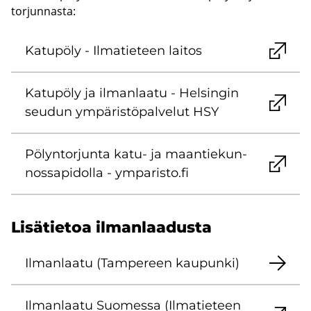
torjunnasta:
Ka­tu­pö­ly - Il­ma­tie­teen lai­tos
Ka­tu­pö­ly ja il­man­laa­tu - Hel­sin­gin
seu­dun ym­pä­ris­tö­pal­ve­lut HSY
Pö­lyn­tor­jun­ta katu- ja maan­tie­kun­
nos­sa­pi­dol­la - ym­pa­ris­to.fi
Li­sä­tie­toa il­man­laa­dus­ta
Il­man­laa­tu (Tam­pe­reen kau­pun­ki)
Il­man­laa­tu Suo­mes­sa (Il­ma­tie­teen