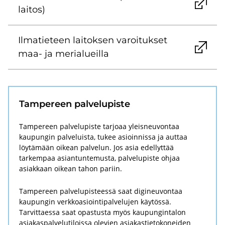
lai­tos)
Il­ma­tie­teen lai­tok­sen va­roi­tuk­set
maa- ja me­ria­lueil­la
Tam­pe­reen pal­ve­lu­pis­te
Tampereen palvelupiste tarjoaa yleisneuvontaa
kaupungin palveluista, tukee asioinnissa ja auttaa
löytämään oikean palvelun. Jos asia edellyttää
tarkempaa asiantuntemusta, palvelupiste ohjaa
asiakkaan oikean tahon pariin.
Tampereen palvelupisteessä saat digineuvontaa
kaupungin verkkoasiointipalvelujen käytössä.
Tarvittaessa saat opastusta myös kaupungintalon
asiakaspalvelutiloissa olevien asiakastietokoneiden