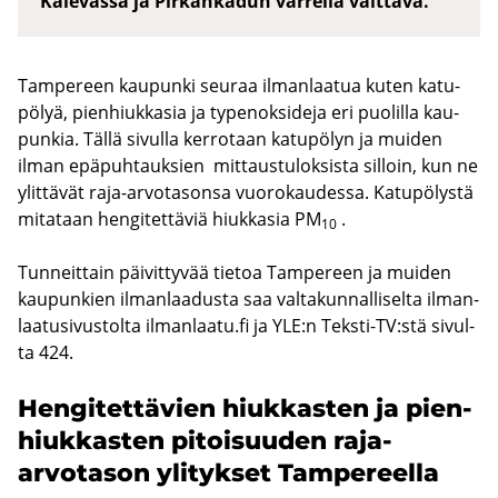
Kalevassa ja Pirkankadun varrella välttävä.
Tam­pe­reen kau­pun­ki seu­raa il­man­laa­tua kuten ka­tu­
pö­lyä, pien­hiuk­ka­sia ja ty­pe­nok­si­de­ja eri puo­lil­la kau­
pun­kia. Tällä si­vul­la ker­ro­taan ka­tu­pö­lyn ja mui­den
ilman epä­puh­tauk­sien mit­taus­tu­lok­sis­ta sil­loin, kun ne
ylit­tä­vät raja-​arvotasonsa vuo­ro­kau­des­sa. Ka­tu­pö­lys­tä
mi­ta­taan hen­gi­tet­tä­viä hiuk­ka­sia PM
.
10
Tun­neit­tain päi­vit­ty­vää tie­toa Tam­pe­reen ja mui­den
kau­pun­kien il­man­laa­dus­ta saa val­ta­kun­nal­li­sel­ta il­man­
laa­tusi­vus­tol­ta il­man­laa­tu.fi ja YLE:n Teksti-​TV:stä si­vul­
ta 424.
Hen­gi­tet­tä­vien hiuk­kas­ten ja pien­
hiuk­kas­ten pi­toi­suu­den raja-​
arvotason yli­tyk­set Tam­pe­reel­la