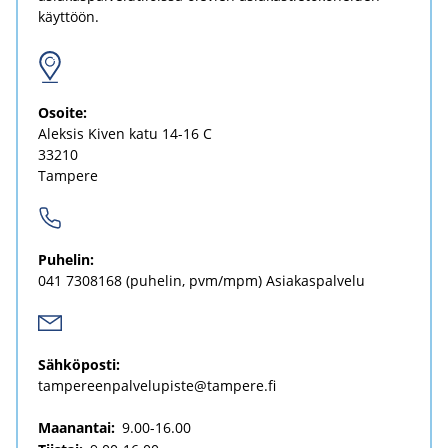
käyttöön.
Osoi­te:
Alek­sis Kiven katu 14-16 C
33210
Tam­pe­re
Pu­he­lin:
041 7308168
(pu­he­lin, pvm/mpm) Asia­kas­pal­ve­lu
Säh­kö­pos­ti:
tam­pe­reen­pal­ve­lu­pis­te@tam­pe­re.fi
Maanantai:
9.00-16.00