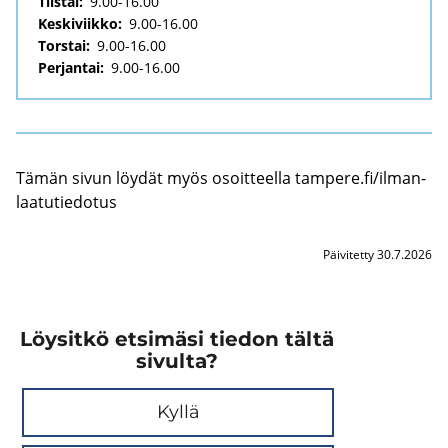
Tiistai:
9.00-16.00
Keskiviikko:
9.00-16.00
Torstai:
9.00-16.00
Perjantai:
9.00-16.00
Tämän sivun löy­dät myös osoit­teel­la tam­pe­re.fi/il­man­
laa­tu­tie­do­tus
Päivitetty 30.7.2026
Löysitkö etsimäsi tiedon tältä
sivulta?
Kyllä