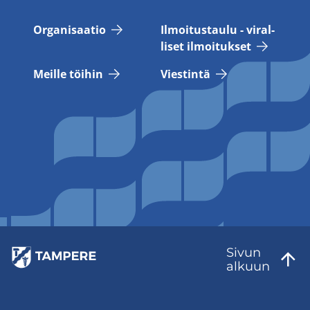
Or­ga­ni­saa­tio
Il­moi­tus­tau­lu - vi­ral­
li­set il­moi­tuk­set
Meil­le töi­hin
Vies­tin­tä
Sivun
al­kuun