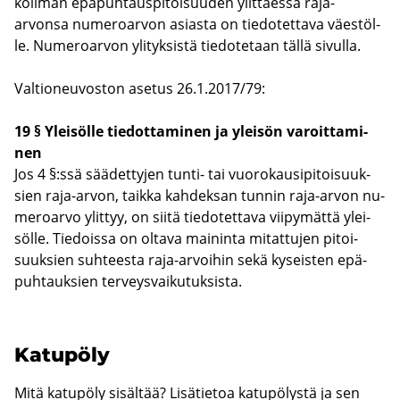
koil­man epä­puh­taus­pi­toi­suu­den ylit­täes­sä raja-​
arvonsa nu­me­roar­von asias­ta on tie­do­tet­ta­va väes­töl­
le. Nu­me­roar­von yli­tyk­sis­tä tie­do­te­taan tällä si­vul­la.
Val­tio­neu­vos­ton ase­tus 26.1.2017/79:
19 § Ylei­söl­le tie­dot­ta­mi­nen ja ylei­sön va­roit­ta­mi­
nen
Jos 4 §:ssä sää­det­ty­jen tunti-​ tai vuo­ro­kausi­pi­toi­suuk­
sien raja-​arvon, taik­ka kah­dek­san tun­nin raja-​arvon nu­
me­roar­vo ylit­tyy, on siitä tie­do­tet­ta­va vii­py­mät­tä ylei­
söl­le. Tie­dois­sa on ol­ta­va mai­nin­ta mi­tat­tu­jen pi­toi­
suuk­sien suh­tees­ta raja-​arvoihin sekä ky­seis­ten epä­
puh­tauk­sien ter­veys­vai­ku­tuk­sis­ta.
Ka­tu­pö­ly
Mitä katupöly sisältää? Lisätietoa katupölystä ja sen