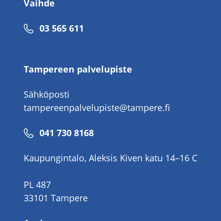
Vaihde
Puhelinnumero
03 565 611
Tampereen palvelupiste
Sähköposti
tampereenpalvelupiste@tampere.fi
Puhelinnumero
041 730 8168
Kaupungintalo, Aleksis Kiven katu 14–16 C
PL 487
33101 Tampere