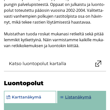
pun­gin pal­ve­lu­pis­tees­tä. Op­paat on jul­kais­tu ja luon­to­
po­lut to­teu­tet­tu pää­osin vuo­si­na 2002-2004. Va­li­tet­ta­
vas­ti van­hem­pien pol­ku­jen ras­ti­tol­pis­ta osa on hä­vin­
nyt, mikä tekee ras­tien löy­tä­mi­ses­tä haas­ta­vaa.
Muis­tat­han tuoda ros­kat mu­ka­na­si ret­kel­tä sekä pitää
lem­mi­kit kyt­ket­tyi­nä. Näin var­mis­tam­me kai­kil­le mu­ka­
van ret­ki­ko­ke­muk­sen ja luon­to­kin kiit­tää.
Katso luon­to­po­lut kar­tal­la
Luon­to­po­lut
Karttanäkymä
Listanäkymä