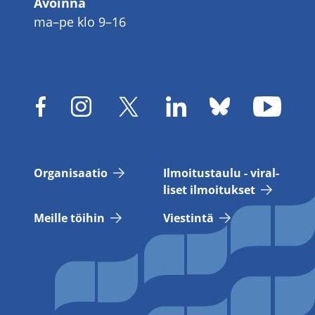
Avoinna
ma–pe klo 9–16
Or­ga­ni­saa­tio
Il­moi­tus­tau­lu - vi­ral­
li­set il­moi­tuk­set
Meil­le töi­hin
Vies­tin­tä