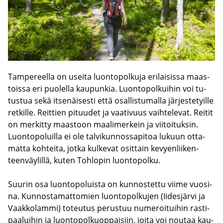
Tam­pe­reel­la on usei­ta luon­to­pol­ku­ja eri­lai­sis­sa maas­
tois­sa eri puo­lel­la kau­pun­kia. Luon­to­pol­kui­hin voi tu­
tus­tua sekä it­se­näi­ses­ti että osal­lis­tu­mal­la jär­jes­te­tyil­le
ret­kil­le. Reit­tien pi­tuu­det ja vaa­ti­vuus vaih­te­le­vat. Rei­tit
on mer­kit­ty maas­toon maa­li­mer­kein ja vii­toi­tuk­sin.
Luon­to­po­luil­la ei ole tal­vi­kun­nos­sa­pi­toa lu­kuun ot­ta­
mat­ta koh­tei­ta, jotka kul­ke­vat osit­tain ke­vyen­lii­ken­
teen­väy­lil­lä, kuten Toh­lo­pin luon­to­pol­ku.
Suu­rin osa luon­to­po­luis­ta on kun­nos­tet­tu viime vuo­si­
na. Kun­nos­ta­mat­to­mien luon­to­pol­ku­jen (Ii­des­jär­vi ja
Vaak­ko­lam­mi) to­teu­tus pe­rus­tuu nu­me­roi­tui­hin ras­ti­
paa­lui­hin ja luon­to­pol­kuop­pai­siin, joita voi nou­taa kau­