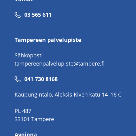
Puhelinnumero
03 565 611
Tampereen palvelupiste
Sähköposti
tampereenpalvelupiste@tampere.fi
Puhelinnumero
041 730 8168
Kaupungintalo, Aleksis Kiven katu 14–16 C
PL 487
33101 Tampere
Avoinna