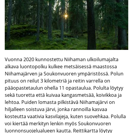
Vuonna 2020 kunnostettu Niihaman ulkoilumajalta
alkava luontopolku kulkee metsäisessä maastossa
Niihamajärven ja Soukonvuoren ympäristössä. Polun
pituus on reilut 3 kilometriä ja reitin varrella on
pääopastetaulun ohella 11 opastaulua. Polulta löytyy
sekä tuoretta että kuivaa kangasmetsää, koivikkoa ja
lehtoa. Puiden lomasta pilkistävä Niihamajärvi on
hiljalleen soistuva järvi, jonka rannoilla kasvaa
kosteutta vaativia kasvilajeja, kuten suovehkaa. Polulla
voi kiertää merkityn lenkin myös Soukonvuoren
luonnonsuojelualueen kautta. Reittikartta löytyy