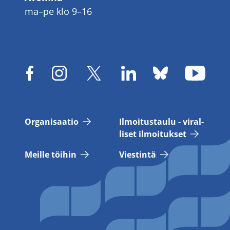
ma–pe klo 9–16
Or­ga­ni­saa­tio
Il­moi­tus­tau­lu - vi­ral­
li­set il­moi­tuk­set
Meil­le töi­hin
Vies­tin­tä