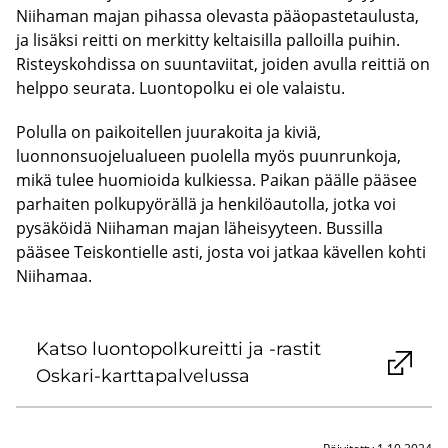
Niihaman majan pihassa olevasta pääopastetaulusta,
ja lisäksi reitti on merkitty keltaisilla palloilla puihin.
Risteyskohdissa on suuntaviitat, joiden avulla reittiä on
helppo seurata. Luontopolku ei ole valaistu.
Polulla on paikoitellen juurakoita ja kiviä,
luonnonsuojelualueen puolella myös puunrunkoja,
mikä tulee huomioida kulkiessa. Paikan päälle pääsee
parhaiten polkupyörällä ja henkilöautolla, jotka voi
pysäköidä Niihaman majan läheisyyteen. Bussilla
pääsee Teiskontielle asti, josta voi jatkaa kävellen kohti
Niihamaa.
Katso luon­to­pol­ku­reit­ti ja -​rastit
Oskari-​karttapalvelussa