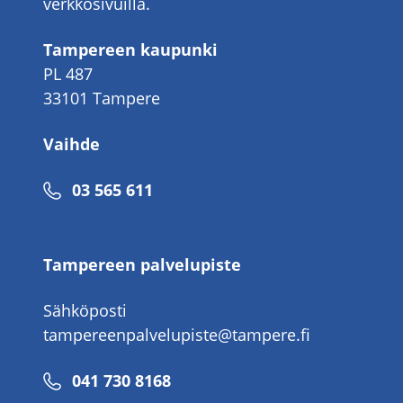
verkkosivuilla.
Tampereen kaupunki
PL 487
33101 Tampere
Vaihde
Puhelinnumero
03 565 611
Tampereen palvelupiste
Sähköposti
tampereenpalvelupiste@tampere.fi
Puhelinnumero
041 730 8168