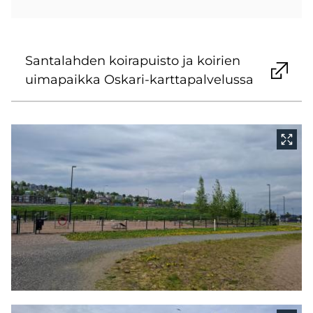
San­ta­lah­den koi­ra­puis­to ja koi­rien
ui­ma­paik­ka Oskari-​karttapalvelussa