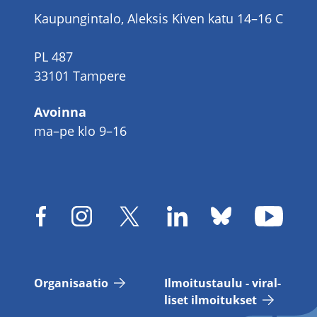
Kaupungintalo, Aleksis Kiven katu 14–16 C
PL 487
33101 Tampere
Avoinna
ma–pe klo 9–16
Or­ga­ni­saa­tio
Il­moi­tus­tau­lu - vi­ral­
li­set il­moi­tuk­set