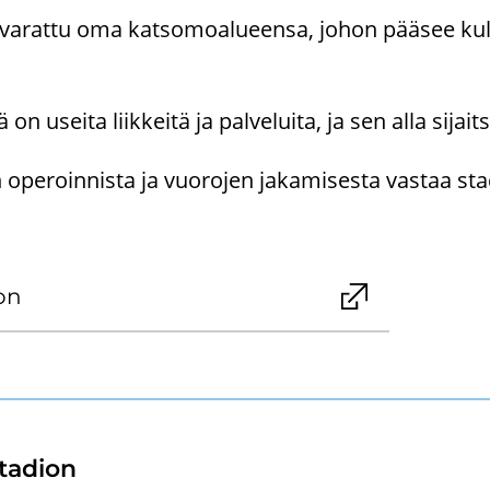
 on va­rat­tu oma kat­so­moa­lu­een­sa, johon pää­see kul
on usei­ta liik­kei­tä ja pal­ve­lui­ta, ja sen alla si­jait­se
ope­roin­nis­ta ja vuo­ro­jen ja­ka­mi­ses­ta vas­taa sta
on
ta­dion