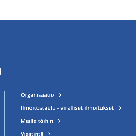
Or­ga­ni­saa­tio
Il­moi­tus­tau­lu - vi­ral­li­set il­moi­tuk­set
Meil­le töi­hin
Vies­tin­tä