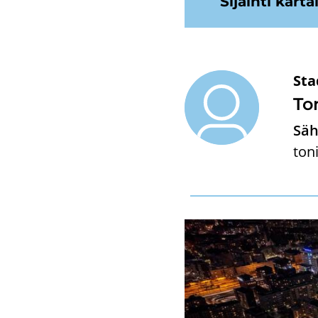
Si­jain­ti kar­tal
Sta
Ton
Säh
ton