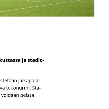
us­tas­sa ja sta­dio­
­te­tään jal­ka­pal­lo­
tä­vä te­ko­nur­mi. Sta­
 voi­daan pe­la­ta