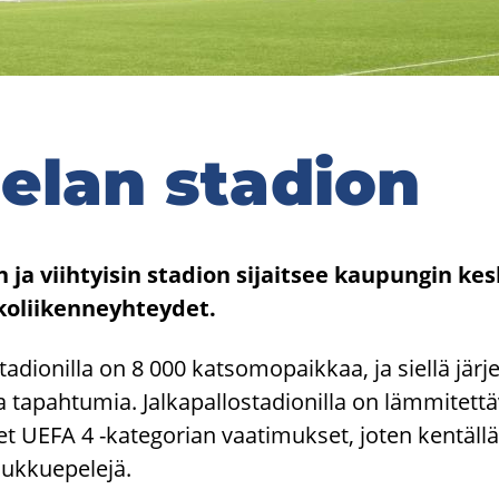
­lan sta­dion
a viih­tyi­sin sta­dion si­jait­see kau­pun­gin kes­k
o­lii­ken­neyh­tey­det.
­dio­nil­la on 8 000 kat­so­mo­paik­kaa, ja siel­lä jär­jes
sia ta­pah­tu­mia. Jal­ka­pal­los­ta­dio­nil­la on läm­mi­tet­
et UEFA 4 -​kategorian vaa­ti­muk­set, joten ken­täl­lä
­kue­pe­le­jä.