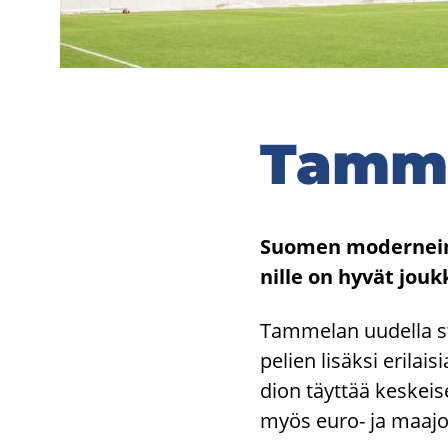
Tam­me
Suo­men mo­der­nein j
nil­le on hyvät jouk­k
Tam­me­lan uu­del­la sta
pe­lien li­säk­si eri­lai­
dion täyt­tää kes­kei­s
myös euro- ja maa­jouk