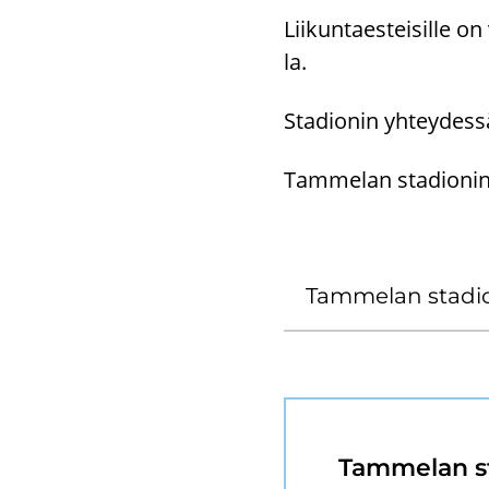
Lii­kun­taes­tei­sil­le
la.
Sta­dio­nin yh­tey­des­sä 
Tam­me­lan sta­dio­nin 
Tam­me­lan sta­di
Tam­me­lan s