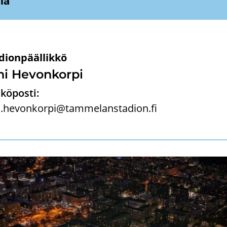
­la
dionpäällikkö
i He­von­kor­pi
köposti:
i.hevonkorpi@tammelanstadion.fi