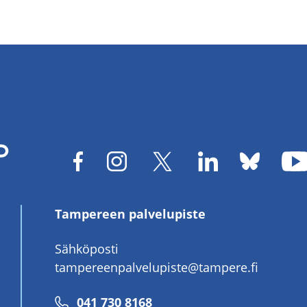
Tampereen palvelupiste
Sähköposti
tampereenpalvelupiste@tampere.fi
Puhelinnumero
041 730 8168