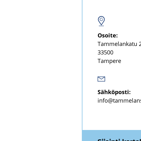
Osoi­te:
Tam­me­lan­ka­tu 
33500
Tam­pe­re
Säh­kö­pos­ti:
info@tam­me­lans­