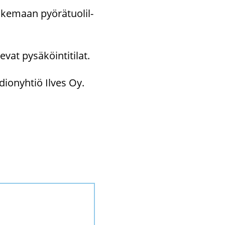
­ke­maan pyö­rä­tuo­lil­
­vat py­sä­köin­ti­ti­lat.
­dio­nyh­tiö Ilves Oy.