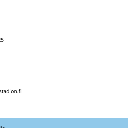
25
ta­dion.fi