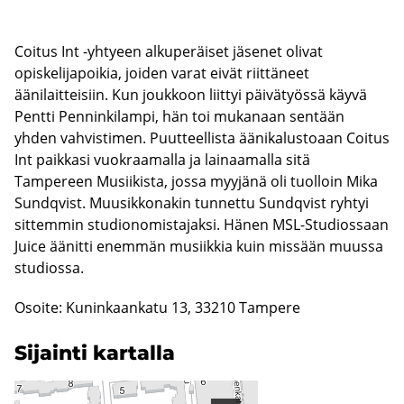
Coitus Int -yhtyeen alkuperäiset jäsenet olivat
opiskelijapoikia, joiden varat eivät riittäneet
äänilaitteisiin. Kun joukkoon liittyi päivätyössä käyvä
Pentti Penninkilampi, hän toi mukanaan sentään
yhden vahvistimen. Puutteellista äänikalustoaan Coitus
Int paikkasi vuokraamalla ja lainaamalla sitä
Tampereen Musiikista, jossa myyjänä oli tuolloin Mika
Sundqvist. Muusikkonakin tunnettu Sundqvist ryhtyi
sittemmin studionomistajaksi. Hänen MSL-Studiossaan
Juice äänitti enemmän musiikkia kuin missään muussa
studiossa.
Osoite: Kuninkaankatu 13, 33210 Tampere
Si­jain­ti kar­tal­la