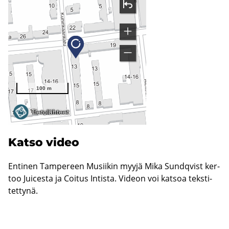
Katso video
En­ti­nen Tam­pe­reen Musii­kin myyjä Mika Sund­qvist ker­
too Juices­ta ja Coi­tus In­tis­ta. Vi­deon voi kat­soa teks­ti­
tet­ty­nä.