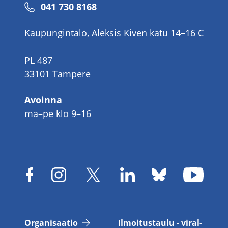
Puhelinnumero
041 730 8168
Kaupungintalo, Aleksis Kiven katu 14–16 C
PL 487
33101 Tampere
Avoinna
ma–pe klo 9–16
Or­ga­ni­saa­tio
Il­moi­tus­tau­lu - vi­ral­