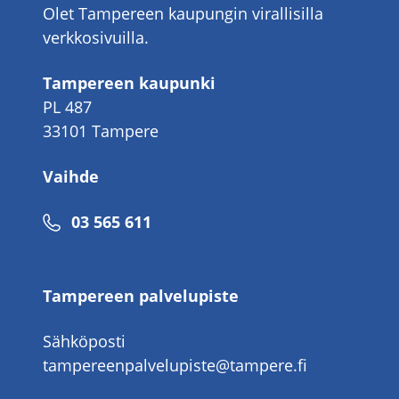
Olet Tampereen kaupungin virallisilla
verkkosivuilla.
Tampereen kaupunki
PL 487
33101 Tampere
Vaihde
Puhelinnumero
03 565 611
Tampereen palvelupiste
Sähköposti
tampereenpalvelupiste@tampere.fi