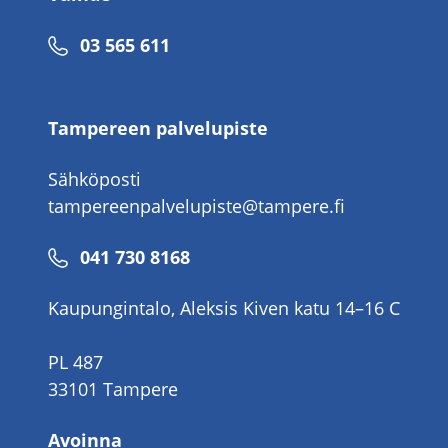
Puhelinnumero
03 565 611
Tampereen palvelupiste
Sähköposti
tampereenpalvelupiste@tampere.fi
Puhelinnumero
041 730 8168
Kaupungintalo, Aleksis Kiven katu 14–16 C
PL 487
33101 Tampere
Avoinna