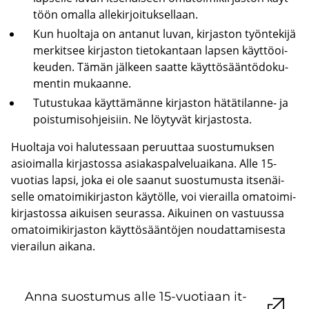
töön omal­la al­le­kir­joi­tuk­sel­laan.
Kun huol­ta­ja on an­ta­nut luvan, kir­jas­ton työn­te­ki­jä
mer­kit­see kir­jas­ton tie­to­kan­taan lap­sen käyt­tö­oi­
keu­den. Tämän jäl­keen saat­te käyt­tö­sään­tö­do­ku­
men­tin mu­kaan­ne.
Tu­tus­tu­kaa käyt­tä­män­ne kir­jas­ton hätätilanne-​ ja
pois­tu­mis­oh­jei­siin. Ne löy­ty­vät kir­jas­tos­ta.
Huol­ta­ja voi ha­lu­tes­saan pe­ruut­taa suos­tu­muk­sen
asioi­mal­la kir­jas­tos­sa asia­kas­pal­ve­luai­ka­na. Alle 15-​
vuotias lapsi, joka ei ole saa­nut suos­tu­mus­ta it­se­näi­
sel­le oma­toi­mi­kir­jas­ton käy­töl­le, voi vie­rail­la oma­toi­mi­
kir­jas­tos­sa ai­kui­sen seu­ras­sa. Ai­kui­nen on vas­tuus­sa
oma­toi­mi­kir­jas­ton käyt­tö­sään­tö­jen nou­dat­ta­mi­ses­ta
vie­rai­lun ai­ka­na.
Anna suos­tu­mus alle 15-​vuotiaan it­