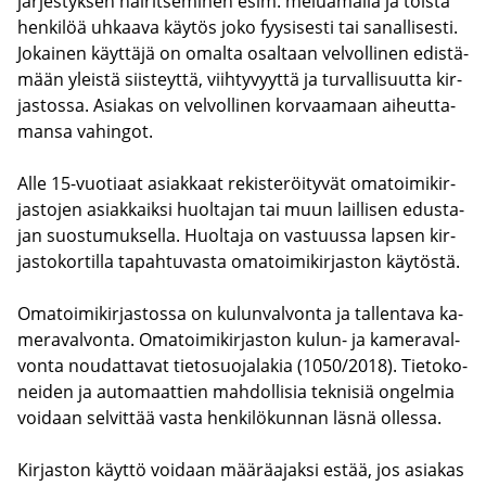
jär­jes­tyk­sen häi­rit­se­mi­nen esim. me­lua­mal­la ja tois­ta
hen­ki­löä uh­kaa­va käy­tös joko fyy­si­ses­ti tai sa­nal­li­ses­ti.
Jo­kai­nen käyt­tä­jä on omal­ta osal­taan vel­vol­li­nen edis­tä­
mään yleis­tä siis­teyt­tä, viih­ty­vyyt­tä ja tur­val­li­suut­ta kir­
jas­tos­sa. Asia­kas on vel­vol­li­nen kor­vaa­maan ai­heut­ta­
man­sa va­hin­got.
Alle 15-​vuotiaat asiak­kaat re­kis­te­röi­ty­vät oma­toi­mi­kir­
jas­to­jen asiak­kaik­si huol­ta­jan tai muun lail­li­sen edus­ta­
jan suos­tu­muk­sel­la. Huol­ta­ja on vas­tuus­sa lap­sen kir­
jas­to­kor­til­la ta­pah­tu­vas­ta oma­toi­mi­kir­jas­ton käy­tös­tä.
Oma­toi­mi­kir­jas­tos­sa on ku­lun­val­von­ta ja tal­len­ta­va ka­
me­ra­val­von­ta. Oma­toi­mi­kir­jas­ton kulun-​ ja ka­me­ra­val­
von­ta nou­dat­ta­vat tie­to­suo­ja­la­kia (1050/2018). Tie­to­ko­
nei­den ja au­to­maat­tien mah­dol­li­sia tek­ni­siä on­gel­mia
voi­daan sel­vit­tää vasta hen­ki­lö­kun­nan läsnä ol­les­sa.
Kir­jas­ton käyt­tö voi­daan mää­rä­ajak­si estää, jos asia­kas