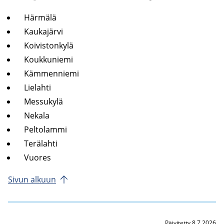
Här­mä­lä
Kau­ka­jär­vi
Koi­vis­ton­ky­lä
Kouk­ku­nie­mi
Käm­men­nie­mi
Lie­lah­ti
Mes­su­ky­lä
Ne­ka­la
Pel­to­lam­mi
Te­rä­lah­ti
Vuo­res
Sivun al­kuun
Päivitetty 8.7.2026