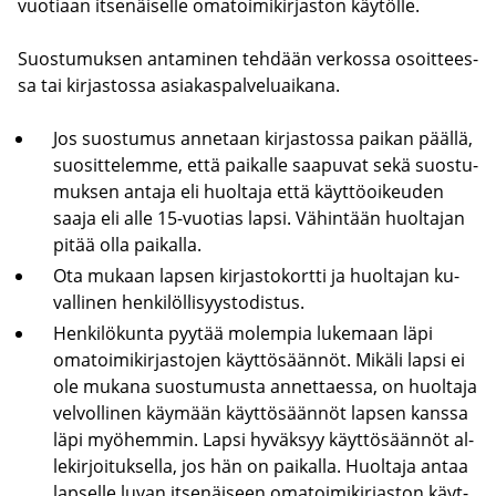
vuotiaan it­se­näi­sel­le oma­toi­mi­kir­jas­ton käy­töl­le.
Suos­tu­muk­sen an­ta­mi­nen teh­dään ver­kos­sa osoit­tees­
sa tai kir­jas­tos­sa asia­kas­pal­ve­luai­ka­na.
Jos suos­tu­mus an­ne­taan kir­jas­tos­sa pai­kan pääl­lä,
suo­sit­te­lem­me, että pai­kal­le saa­pu­vat sekä suos­tu­
muk­sen an­ta­ja eli huol­ta­ja että käyt­tö­oi­keu­den
saaja eli alle 15-​vuotias lapsi. Vä­hin­tään huol­ta­jan
pitää olla pai­kal­la.
Ota mu­kaan lap­sen kir­jas­to­kort­ti ja huol­ta­jan ku­
val­li­nen hen­ki­löl­li­syys­to­dis­tus.
Hen­ki­lö­kun­ta pyy­tää mo­lem­pia lu­ke­maan läpi
oma­toi­mi­kir­jas­to­jen käyt­tö­sään­nöt. Mi­kä­li lapsi ei
ole mu­ka­na suos­tu­mus­ta an­net­taes­sa, on huol­ta­ja
vel­vol­li­nen käy­mään käyt­tö­sään­nöt lap­sen kans­sa
läpi myö­hem­min. Lapsi hy­väk­syy käyt­tö­sään­nöt al­
le­kir­joi­tuk­sel­la, jos hän on pai­kal­la. Huol­ta­ja antaa
lap­sel­le luvan it­se­näi­seen oma­toi­mi­kir­jas­ton käyt­