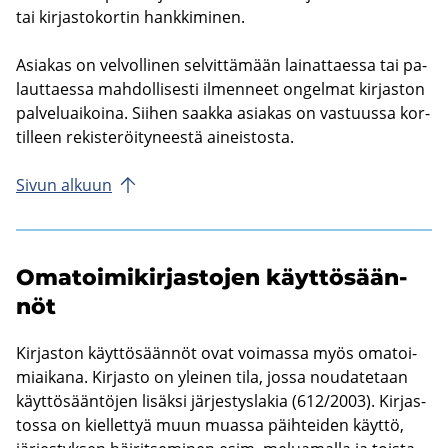
tai kir­jas­to­kor­tin hank­ki­mi­nen.
Asia­kas on vel­vol­li­nen sel­vit­tä­mään lai­nat­taes­sa tai pa­
laut­taes­sa mah­dol­li­ses­ti il­men­neet on­gel­mat kir­jas­ton
pal­ve­luai­koi­na. Sii­hen saak­ka asia­kas on vas­tuus­sa kor­
til­leen re­kis­te­röi­ty­nees­tä ai­neis­tos­ta.
Sivun al­kuun
Oma­toi­mi­kir­jas­to­jen käyt­tö­sään­
nöt
Kir­jas­ton käyt­tö­sään­nöt ovat voi­mas­sa myös oma­toi­
miai­ka­na. Kir­jas­to on ylei­nen tila, jossa nou­da­te­taan
käyt­tö­sään­tö­jen li­säk­si jär­jes­tys­la­kia (612/2003). Kir­jas­
tos­sa on kiel­let­tyä muun muas­sa päih­tei­den käyt­tö,