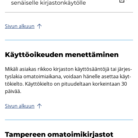
se­näi­sel­le kir­jas­ton­käy­töl­le
Sivun al­kuun
Käyt­tö­oi­keu­den me­net­tä­mi­nen
Mi­kä­li asia­kas rik­koo kir­jas­ton käyt­tö­sään­tö­jä tai jär­jes­
tys­la­kia oma­toi­miai­ka­na, voi­daan hä­nel­le aset­taa käyt­
tö­kiel­to. Käyt­tö­kiel­to on pi­tuu­del­taan kor­kein­taan 30
päi­vää.
Sivun al­kuun
Tam­pe­reen oma­toi­mi­kir­jas­tot