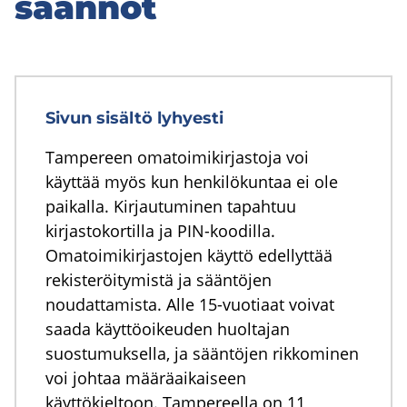
sään­nöt
Sivun sisältö lyhyesti
Tampereen omatoimikirjastoja voi
käyttää myös kun henkilökuntaa ei ole
paikalla. Kirjautuminen tapahtuu
kirjastokortilla ja PIN-koodilla.
Omatoimikirjastojen käyttö edellyttää
rekisteröitymistä ja sääntöjen
noudattamista. Alle 15-vuotiaat voivat
saada käyttöoikeuden huoltajan
suostumuksella, ja sääntöjen rikkominen
voi johtaa määräaikaiseen
käyttökieltoon. Tampereella on 11