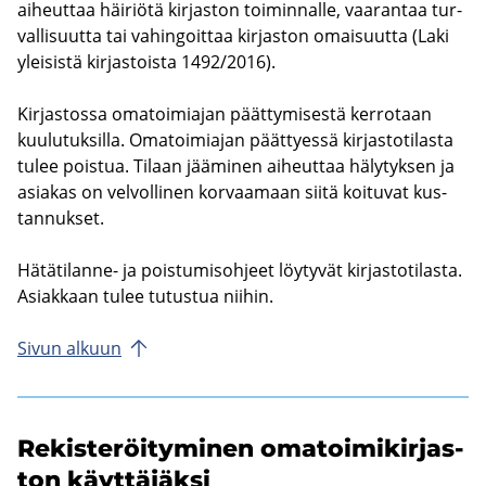
ai­heut­taa häi­riö­tä kir­jas­ton toi­min­nal­le, vaa­ran­taa tur­
val­li­suut­ta tai va­hin­goit­taa kir­jas­ton omai­suut­ta (Laki
ylei­sis­tä kir­jas­tois­ta 1492/2016).
Kir­jas­tos­sa oma­toi­mia­jan päät­ty­mi­ses­tä ker­ro­taan
kuu­lu­tuk­sil­la. Oma­toi­mia­jan päät­tyes­sä kir­jas­to­ti­las­ta
tulee pois­tua. Ti­laan jää­mi­nen ai­heut­taa hä­ly­tyk­sen ja
asia­kas on vel­vol­li­nen kor­vaa­maan siitä koi­tu­vat kus­
tan­nuk­set.
Hätätilanne-​ ja pois­tu­mis­oh­jeet löy­ty­vät kir­jas­to­ti­las­ta.
Asiak­kaan tulee tu­tus­tua nii­hin.
Sivun al­kuun
Re­kis­te­röi­ty­mi­nen oma­toi­mi­kir­jas­
ton käyt­tä­jäk­si