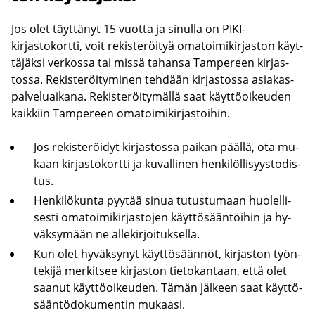
Jos olet täyt­tä­nyt 15 vuot­ta ja si­nul­la on PIKI-​
kirjastokortti, voit re­kis­te­röi­tyä oma­toi­mi­kir­jas­ton käyt­
tä­jäk­si ver­kos­sa tai missä ta­han­sa Tam­pe­reen kir­jas­
tos­sa. Re­kis­te­röi­ty­mi­nen teh­dään kir­jas­tos­sa asia­kas­
pal­ve­luai­ka­na. Re­kis­te­röi­ty­mäl­lä saat käyt­tö­oi­keu­den
kaik­kiin Tam­pe­reen oma­toi­mi­kir­jas­toi­hin.
Jos re­kis­te­röi­dyt kir­jas­tos­sa pai­kan pääl­lä, ota mu­
kaan kir­jas­to­kort­ti ja ku­val­li­nen hen­ki­löl­li­syys­to­dis­
tus.
Hen­ki­lö­kun­ta pyy­tää sinua tu­tus­tu­maan huo­lel­li­
ses­ti oma­toi­mi­kir­jas­to­jen käyt­tö­sään­töi­hin ja hy­
väk­sy­mään ne al­le­kir­joi­tuk­sel­la.
Kun olet hy­väk­sy­nyt käyt­tö­sään­nöt, kir­jas­ton työn­
te­ki­jä mer­kit­see kir­jas­ton tie­to­kan­taan, että olet
saa­nut käyt­tö­oi­keu­den. Tämän jäl­keen saat käyt­tö­
sään­tö­do­ku­men­tin mu­kaa­si.