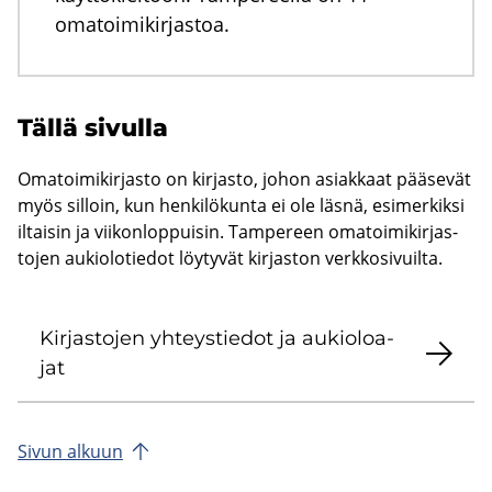
omatoimikirjastoa.
Tällä si­vul­la
Oma­toi­mi­kir­jas­to on kir­jas­to, johon asiak­kaat pää­se­vät
myös sil­loin, kun hen­ki­lö­kun­ta ei ole läsnä, esi­mer­kik­si
il­tai­sin ja vii­kon­lop­pui­sin. Tam­pe­reen oma­toi­mi­kir­jas­
to­jen au­kio­lo­tie­dot löy­ty­vät kir­jas­ton verk­ko­si­vuil­ta.
Kir­jas­to­jen yh­teys­tie­dot ja au­kio­loa­
jat
Sivun al­kuun