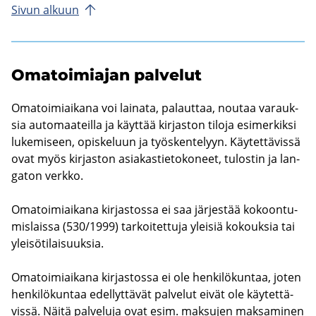
Sivun al­kuun
Oma­toi­mia­jan pal­ve­lut
Oma­toi­miai­ka­na voi lai­na­ta, pa­laut­taa, nou­taa va­rauk­
sia au­to­maa­teil­la ja käyt­tää kir­jas­ton ti­lo­ja esi­mer­kik­si
lu­ke­mi­seen, opis­ke­luun ja työs­ken­te­lyyn. Käy­tet­tä­vis­sä
ovat myös kir­jas­ton asia­kas­tie­to­ko­neet, tu­los­tin ja lan­
ga­ton verk­ko.
Oma­toi­miai­ka­na kir­jas­tos­sa ei saa jär­jes­tää ko­koon­tu­
mis­lais­sa (530/1999) tar­koi­tet­tu­ja ylei­siä ko­kouk­sia tai
ylei­sö­ti­lai­suuk­sia.
Oma­toi­miai­ka­na kir­jas­tos­sa ei ole hen­ki­lö­kun­taa, joten
hen­ki­lö­kun­taa edel­lyt­tä­vät pal­ve­lut eivät ole käy­tet­tä­
vis­sä. Näitä pal­ve­lu­ja ovat esim. mak­su­jen mak­sa­mi­nen