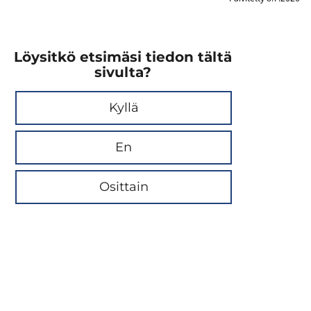
Löysitkö etsimäsi tiedon tältä
sivulta?
Kyllä
En
Osittain