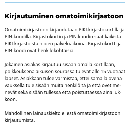
Kir­jau­tu­mi­nen oma­toi­mi­kir­jas­toon
Oma­toi­mi­kir­jas­toon kir­jau­du­taan PIKI-​kirjastokortilla ja
PIN-​koodilla. Kir­jas­to­kor­tin ja PIN-​koodin saat kai­kis­ta
PIKI-​kirjastoista nii­den pal­ve­luai­koi­na. Kir­jas­to­kort­ti ja
PIN-​koodi ovat hen­ki­lö­koh­tai­sia.
Jo­kai­nen asia­kas kir­jau­tuu si­sään omal­la kor­til­laan,
poik­keuk­se­na ai­kui­sen seu­ras­sa tu­le­vat alle 15-​vuotiaat
lap­set. Asiak­kaan tulee var­mis­taa, ettei sa­mal­la ove­na­
vauk­sel­la tule si­sään muita hen­ki­löi­tä ja että ovet me­
ne­vät sekä si­sään tul­les­sa että pois­tut­taes­sa aina luk­
koon.
Mah­dol­li­nen lai­naus­kiel­to ei estä oma­toi­mi­kir­jas­toon
kir­jau­tu­mis­ta.