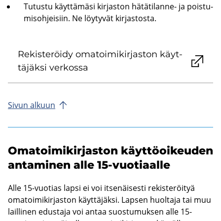
Tu­tus­tu käyt­tä­mä­si kir­jas­ton hätätilanne-​ ja pois­tu­
mis­oh­jei­siin. Ne löy­ty­vät kir­jas­tos­ta.
Re­kis­te­röi­dy oma­toi­mi­kir­jas­ton käyt­
tä­jäk­si ver­kos­sa
Sivun al­kuun
Oma­toi­mi­kir­jas­ton käyt­tö­oi­keu­den
an­ta­mi­nen alle 15-​vuotiaalle
Alle 15-​vuotias lapsi ei voi it­se­näi­ses­ti re­kis­te­röi­tyä
oma­toi­mi­kir­jas­ton käyt­tä­jäk­si. Lap­sen huol­ta­ja tai muu
lail­li­nen edus­ta­ja voi antaa suos­tu­muk­sen alle 15-​