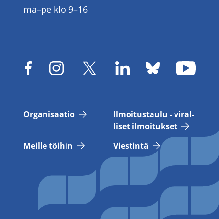
ma–pe klo 9–16
Or­ga­ni­saa­tio
Il­moi­tus­tau­lu - vi­ral­
li­set il­moi­tuk­set
Meil­le töi­hin
Vies­tin­tä