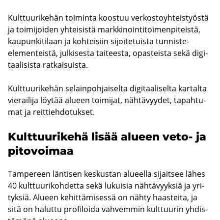
Kult­tuu­ri­ke­hän toi­min­ta koos­tuu ver­kos­to­yh­teis­työs­tä
ja toi­mi­joi­den yh­tei­sis­tä mark­ki­noin­ti­toi­men­pi­teis­tä,
kau­pun­ki­ti­laan ja koh­tei­siin si­joi­te­tuis­ta tunniste-​
elementeistä, jul­ki­ses­ta tai­tees­ta, opas­teis­ta sekä di­gi­
taa­li­sis­ta rat­kai­suis­ta.
Kult­tuu­ri­ke­hän se­lain­poh­jai­sel­ta di­gi­taa­li­sel­ta kar­tal­ta
vie­rai­li­ja löy­tää alu­een toi­mi­jat, näh­tä­vyy­det, ta­pah­tu­
mat ja reit­tieh­do­tuk­set.
Kult­tuu­ri­ke­hä lisää alu­een veto- ja
pi­to­voi­maa
Tam­pe­reen län­ti­sen kes­kus­tan alu­eel­la si­jait­see lähes
40 kult­tuu­ri­koh­det­ta sekä lu­kui­sia näh­tä­vyyk­siä ja yri­
tyk­siä. Alu­een ke­hit­tä­mi­ses­sä on nähty haas­tei­ta, ja
sitä on ha­lut­tu pro­fi­loi­da vah­vem­min kult­tuu­rin yh­dis­