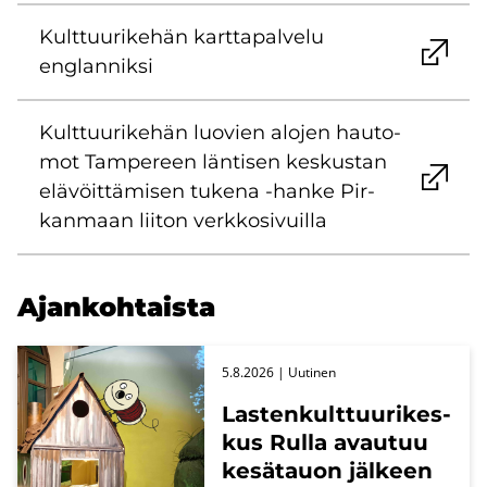
Kult­tuu­ri­ke­hän kart­ta­pal­ve­lu
englan­nik­si
Kult­tuu­ri­ke­hän luo­vien alo­jen hau­to­
mot Tam­pe­reen län­ti­sen kes­kus­tan
elä­vöit­tä­mi­sen tu­ke­na -​hanke Pir­
kan­maan lii­ton verk­ko­si­vuil­la
Ajan­koh­tais­ta
5.8.2026
| Uu­ti­nen
Las­ten­kult­tuu­ri­kes­
kus Rulla avau­tuu
ke­sä­tauon jäl­keen