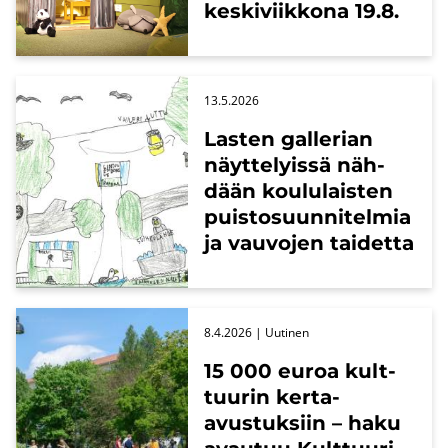
kes­ki­viik­ko­na 19.8.
13.5.2026
Las­ten gal­le­rian
näyt­te­lyis­sä näh­
dään kou­lu­lais­ten
puis­to­suun­ni­tel­mia
ja vau­vo­jen tai­det­ta
8.4.2026
| Uu­ti­nen
15 000 euroa kult­
tuu­rin kerta-​
avustuksiin – haku