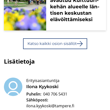
avau­tuu Kult­tuu­ri­
ke­hän alu­eel­le län­
ti­sen kes­kus­tan
elä­vöit­tä­mi­sek­si
Katso kaik­ki osion si­säl­löt
Lisätietoja
Erityisasiantuntija
Ilona Kyy­kos­ki
Puhelin:
040 706 5431
Sähköposti:
ilona.kyykoski@tampere.fi