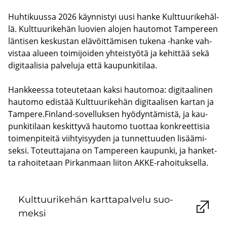
Huh­ti­kuus­sa 2026 käyn­nis­tyi uusi hanke Kult­tuu­ri­ke­häl­
lä. Kult­tuu­ri­ke­hän luo­vien alo­jen hau­to­mot Tam­pe­reen
län­ti­sen kes­kus­tan elä­vöit­tä­mi­sen tu­ke­na -​hanke vah­
vis­taa alu­een toi­mi­joi­den yh­teis­työ­tä ja ke­hit­tää sekä
di­gi­taa­li­sia pal­ve­lu­ja että kau­pun­ki­ti­laa.
Hank­kees­sa to­teu­te­taan kaksi hau­to­moa: di­gi­taa­li­nen
hau­to­mo edis­tää Kult­tuu­ri­ke­hän di­gi­taa­li­sen kar­tan ja
Tam­pe­re.Finland-​sovelluksen hyö­dyn­tä­mis­tä, ja kau­
pun­ki­ti­laan kes­kit­ty­vä hau­to­mo tuot­taa kon­kreet­ti­sia
toi­men­pi­tei­tä viih­tyi­syy­den ja tun­net­tuu­den li­sää­mi­
sek­si. To­teut­ta­ja­na on Tam­pe­reen kau­pun­ki, ja han­ket­
ta ra­hoi­te­taan Pir­kan­maan lii­ton AKKE-​rahoituksella.
Kult­tuu­ri­ke­hän kart­ta­pal­ve­lu suo­
mek­si