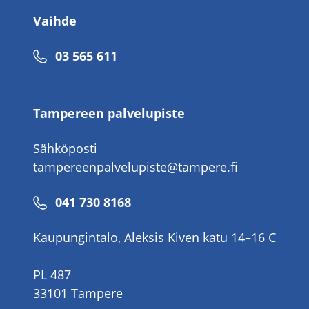
Vaihde
Puhelinnumero
03 565 611
Tampereen palvelupiste
Sähköposti
tampereenpalvelupiste@tampere.fi
Puhelinnumero
041 730 8168
Kaupungintalo, Aleksis Kiven katu 14–16 C
PL 487
33101 Tampere