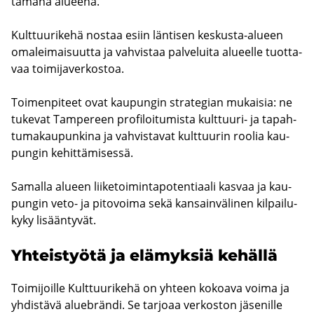
tä­mä­nä alu­ee­na.
Kult­tuu­ri­ke­hä nos­taa esiin län­ti­sen keskusta-​alueen
oma­lei­mai­suut­ta ja vah­vis­taa pal­ve­lui­ta alu­eel­le tuot­ta­
vaa toi­mi­ja­ver­kos­toa.
Toi­men­pi­teet ovat kau­pun­gin stra­te­gian mu­kai­sia: ne
tu­ke­vat Tam­pe­reen pro­fi­loi­tu­mis­ta kulttuuri-​ ja ta­pah­
tu­ma­kau­pun­ki­na ja vah­vis­ta­vat kult­tuu­rin roo­lia kau­
pun­gin ke­hit­tä­mi­ses­sä.
Sa­mal­la alu­een lii­ke­toi­min­ta­po­ten­ti­aa­li kas­vaa ja kau­
pun­gin veto- ja pi­to­voi­ma sekä kan­sain­vä­li­nen kil­pai­lu­
ky­ky li­sään­ty­vät.
Yh­teis­työ­tä ja elä­myk­siä ke­häl­lä
Toi­mi­joil­le Kult­tuu­ri­ke­hä on yh­teen ko­koa­va voima ja
yh­dis­tä­vä aluebrän­di. Se tar­jo­aa ver­kos­ton jä­se­nil­le