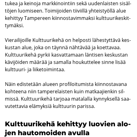
tukea ja kei­no­ja mark­ki­noin­tiin sekä uu­den­lais­ten si­säl­
tö­jen luo­mi­seen. Toi­mi­joi­den tii­viil­lä yh­teis­työl­lä alue
ke­hit­tyy Tam­pe­reen kiin­nos­ta­vim­mak­si kult­tuu­ri­kes­kit­
ty­mäk­si.
Vie­rai­li­joil­le Kult­tuu­ri­ke­hä on hel­pos­ti lä­hes­tyt­tä­vä kes­
kus­tan alue, joka on täyn­nä näh­tä­vää ja koet­ta­vaa.
Kult­tuu­ri­ke­hä pyr­kii kas­vat­ta­maan län­ti­sen kes­kus­tan
kä­vi­jöi­den mää­rää ja sa­mal­la hou­kut­te­lee sinne lisää
kulttuuri-​ ja lii­ke­toi­min­taa.
Näin edis­te­tään alu­een pro­fi­loi­tu­mis­ta kiin­nos­ta­va­na
koh­tee­na niin tam­pe­re­lais­ten kuin mat­kaa­jien­kin sil­
mis­sä. Kult­tuu­ri­ke­hä tar­jo­aa ma­ta­lal­la kyn­nyk­sel­lä saa­
vu­tet­ta­via elä­myk­siä kult­tuu­rin pa­ris­sa.
Kult­tuu­ri­ke­hä ke­hit­tyy luo­vien alo­
jen hau­to­moi­den avul­la