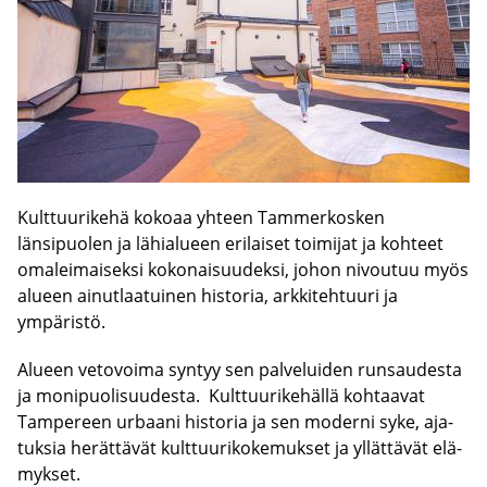
Kulttuurikehä kokoaa yhteen Tammerkosken
länsipuolen ja lähialueen erilaiset toimijat ja kohteet
omaleimaiseksi kokonaisuudeksi, johon nivoutuu myös
alueen ainutlaatuinen historia, arkkitehtuuri ja
ympäristö.
Alu­een ve­to­voi­ma syn­tyy sen pal­ve­lui­den run­sau­des­ta
ja mo­ni­puo­li­suu­des­ta. Kult­tuu­ri­ke­häl­lä koh­taa­vat
Tam­pe­reen ur­baa­ni his­to­ria ja sen mo­der­ni syke, aja­
tuk­sia he­rät­tä­vät kult­tuu­ri­ko­ke­muk­set ja yl­lät­tä­vät elä­
myk­set.