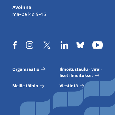
Avoinna
ma–pe klo 9–16
Or­ga­ni­saa­tio
Il­moi­tus­tau­lu - vi­ral­
li­set il­moi­tuk­set
Meil­le töi­hin
Vies­tin­tä