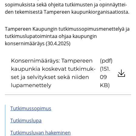
sopimuksista sekä oh­jei­ta tut­ki­mus­ten ja opin­näyt­tei­
den te­ke­mi­ses­tä Tam­pe­reen kau­pun­kior­ga­ni­saa­tios­ta.
Tampereen Kaupungin tutkimussopimusmenettelyä ja
tutkimuslupatoimintaa ohjaa kaupungin
konsernimääräys (30.4.2025)
Kon­ser­ni­mää­räys: Tam­pe­reen
(pdf)
kau­pun­kia kos­ke­vat tut­ki­muk­
(151.
set ja sel­vi­tyk­set sekä nii­den
09
lu­pa­me­net­te­ly
KB)
Tut­ki­mus­so­pi­mus
Tut­ki­mus­lu­pa
Tut­ki­mus­lu­van ha­ke­mi­nen