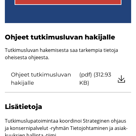
Oh­jeet tut­ki­mus­lu­van ha­ki­jal­le
Tutkimusluvan hakemisesta saa tarkempia tietoja
oheisesta ohjeesta.
Oh­jeet tut­ki­mus­lu­van
(pdf) (312.93
ha­ki­jal­le
KB)
Li­sä­tie­to­ja
Tut­ki­mus­lu­pa­toi­min­taa koor­di­noi Stra­te­gi­nen oh­jaus
ja kon­ser­ni­pal­ve­lut -​ryhmän Tie­to­joh­ta­mi­nen ja asiak­
kuuk­sien hal­lin­ta -​tiimi.