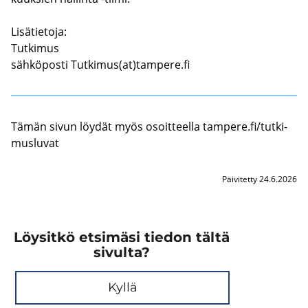
Li­sä­tie­to­ja:
Tut­ki­mus
säh­kö­pos­ti Tut­ki­mus(at)tam­pe­re.fi
Tämän sivun löy­dät myös osoit­teel­la tam­pe­re.fi/tut­ki­
mus­lu­vat
Päivitetty 24.6.2026
Löysitkö etsimäsi tiedon tältä
sivulta?
Kyllä