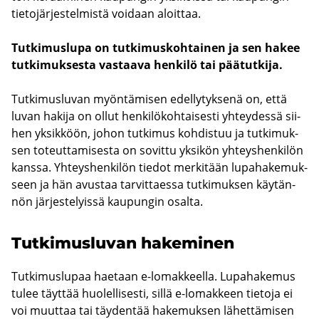
tie­to­jär­jes­tel­mis­tä voi­daan aloit­taa.
Tut­ki­mus­lu­pa on tut­ki­mus­koh­tai­nen ja sen hakee
tut­ki­muk­ses­ta vas­taa­va hen­ki­lö tai pää­tut­ki­ja.
Tut­ki­mus­lu­van myön­tä­mi­sen edel­ly­tyk­se­nä on, että
luvan ha­ki­ja on ollut hen­ki­lö­koh­tai­ses­ti yh­tey­des­sä sii­
hen yk­sik­köön, johon tut­ki­mus koh­dis­tuu ja tut­ki­muk­
sen to­teut­ta­mi­ses­ta on so­vit­tu yk­si­kön yh­teys­hen­ki­lön
kans­sa. Yh­teys­hen­ki­lön tie­dot mer­ki­tään lu­pa­ha­ke­muk­
seen ja hän avus­taa tar­vit­taes­sa tut­ki­muk­sen käy­tän­
nön jär­jes­te­lyis­sä kau­pun­gin osal­ta.
Tut­ki­mus­lu­van ha­ke­mi­nen
Tut­ki­mus­lu­paa hae­taan e-​lomakkeella. Lu­pa­ha­ke­mus
tulee täyt­tää huo­lel­li­ses­ti, sillä e-​lomakkeen tie­to­ja ei
voi muut­taa tai täy­den­tää ha­ke­muk­sen lä­het­tä­mi­sen