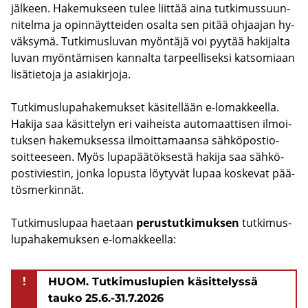
jäl­keen. Ha­ke­muk­seen tulee liit­tää aina tut­ki­mus­suun­
ni­tel­ma ja opin­näyt­tei­den osal­ta sen pitää oh­jaa­jan hy­
väk­sy­mä. Tut­ki­mus­lu­van myön­tä­jä voi pyy­tää ha­ki­jal­ta
luvan myön­tä­mi­sen kan­nal­ta tar­peel­li­sek­si kat­so­mi­aan
li­sä­tie­to­ja ja asia­kir­jo­ja.
Tut­ki­mus­lu­pa­ha­ke­muk­set kä­si­tel­lään e-​lomakkeella.
Ha­ki­ja saa kä­sit­te­lyn eri vai­heis­ta au­to­maat­ti­sen il­moi­
tuk­sen ha­ke­muk­ses­sa il­moit­ta­maan­sa säh­kö­pos­tio­
soit­tee­seen. Myös lu­pa­pää­tök­ses­tä ha­ki­ja saa säh­kö­
pos­ti­vies­tin, jonka lo­pus­ta löy­ty­vät lupaa kos­ke­vat pää­
tös­mer­kin­nät.
Tut­ki­mus­lu­paa hae­taan
pe­rus­tut­ki­muk­sen
tut­ki­mus­
lu­pa­ha­ke­muk­sen e-​lomakkeella:
!
HUOM. Tutkimuslupien käsittelyssä
tauko 25.6.-31.7.2026