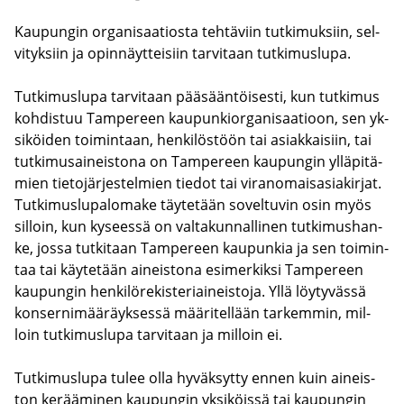
Kau­pun­gin or­ga­ni­saa­tios­ta teh­tä­viin tut­ki­muk­siin, sel­
vi­tyk­siin ja opin­näyt­tei­siin tar­vi­taan tut­ki­mus­lu­pa.
Tut­ki­mus­lu­pa tar­vi­taan pää­sään­töi­ses­ti, kun tut­ki­mus
koh­dis­tuu Tam­pe­reen kau­pun­kior­ga­ni­saa­tioon, sen yk­
si­köi­den toi­min­taan, hen­ki­lös­töön tai asiak­kai­siin, tai
tut­ki­musai­neis­to­na on Tam­pe­reen kau­pun­gin yl­lä­pi­tä­
mien tie­to­jär­jes­tel­mien tie­dot tai vi­ran­omais­asia­kir­jat.
Tut­ki­mus­lu­pa­lo­ma­ke täy­te­tään so­vel­tu­vin osin myös
sil­loin, kun ky­sees­sä on val­ta­kun­nal­li­nen tut­ki­mus­han­
ke, jossa tut­ki­taan Tam­pe­reen kau­pun­kia ja sen toi­min­
taa tai käy­te­tään ai­neis­to­na esi­mer­kik­si Tam­pe­reen
kau­pun­gin hen­ki­lö­re­kis­te­riai­neis­to­ja. Yllä löy­ty­väs­sä
kon­ser­ni­mää­räyk­ses­sä mää­ri­tel­lään tar­kem­min, mil­
loin tut­ki­mus­lu­pa tar­vi­taan ja mil­loin ei.
Tut­ki­mus­lu­pa tulee olla hy­väk­syt­ty ennen kuin ai­neis­
ton ke­rää­mi­nen kau­pun­gin yk­si­köis­sä tai kau­pun­gin