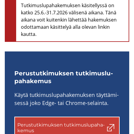
Tutkimuslupahakemuksen käsitellyssä on
katko 25.6.-31.7.2026 välisenä aikana. Tänä
aikana voit kuitenkin lähettää hakemuksen
odottamaan käsittelyä alla olevan linkin
kautta.
Pe­rus­tut­ki­muk­sen tut­ki­mus­lu­
pa­ha­ke­mus
Käytä tut­ki­mus­lu­pa­ha­ke­muk­sen täyt­tä­mi­
ses­sä joko Edge- tai Chrome-​selainta.
Pe­rus­tut­ki­muk­sen tut­ki­mus­lu­pa­ha­
ke­mus