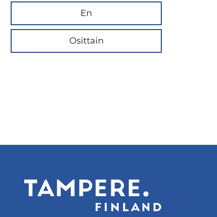
En
Osittain