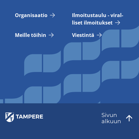
Or­ga­ni­saa­tio
Il­moi­tus­tau­lu - vi­ral­
li­set il­moi­tuk­set
Meil­le töi­hin
Vies­tin­tä
Sivun
al­kuun