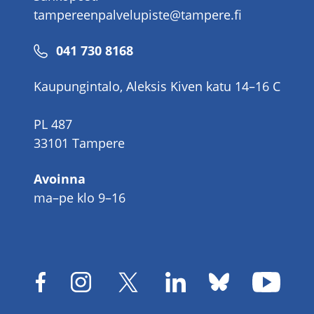
tampereenpalvelupiste@tampere.fi
Puhelinnumero
041 730 8168
Kaupungintalo, Aleksis Kiven katu 14–16 C
PL 487
33101 Tampere
Avoinna
ma–pe klo 9–16