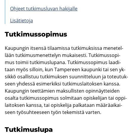
Oh­jeet tut­ki­mus­lu­van ha­ki­jal­le
Li­sä­tie­to­ja
Tut­ki­mus­so­pi­mus
Kau­pun­gin it­sen­sä ti­laa­mis­sa tut­ki­muk­sis­sa me­ne­tel­
lään tut­ki­mus­me­net­te­lyn mu­kai­ses­ti. Tut­ki­mus­so­pi­
mus toi­mii tut­ki­mus­lu­pa­na. Tut­ki­mus­so­pi­mus laa­di­
taan myös sil­loin, kun Tam­pe­reen kau­pun­ki tai sen yk­
sik­kö osal­lis­tuu tut­ki­muk­sen suun­nit­te­luun ja to­teu­tuk­
seen yh­des­sä esi­mer­kik­si tut­ki­mus­lai­tok­sen kans­sa.
Kau­pun­gin teet­tä­mien mak­sul­lis­ten opin­näyt­tei­den
osal­ta tut­ki­mus­so­pi­mus sol­mi­taan opis­ke­li­jan tai op­pi­
lai­tok­sen kans­sa, tai opis­ke­li­ja pal­ka­taan mää­rä­ai­kai­
seen työ­suh­tee­seen työn te­ke­mis­tä var­ten.
Tut­ki­mus­lu­pa