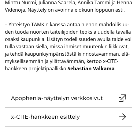
Mint­tu Nurmi, Ju­lian­na Saa­re­la, An­ni­ka Tammi ja Henna
Vi­de­no­ja. Näyt­te­ly on avoin­na elo­kuun lop­puun asti.
– Yh­teis­työ TAMK:n kans­sa antaa hie­non mah­dol­li­suu­
den tuoda nuor­ten tai­tei­li­joi­den teok­sia uu­del­la ta­val­la
osak­si kau­pun­kia. Li­sä­tyn to­del­li­suu­den avul­la taide voi
tulla vas­taan siel­lä, missä ih­mi­set muu­ten­kin liik­ku­vat,
ja tehdä kau­pun­kiym­pä­ris­tös­tä kiin­nos­ta­vam­man, elä­
myk­sel­li­sem­män ja yl­lät­tä­väm­män, ker­too x-​CITE-
hankkeen pro­jek­ti­pääl­lik­kö
Se­bas­tian Val­ka­ma
.
Apophenia-​näyttelyn verk­ko­si­vut
x-​CITE-hankkeen esit­te­ly