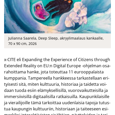
Julianna Saarela, Deep Sleep, akryylimaalaus kankaalle,
70 x 90 cm, 2026
x-​CITE eli Expanding the Experience of Citizens th­rough
Extended Rea­li­ty on EU:n Di­gi­tal Eu­ro­pe -​ohjelman osa­
ra­hoit­ta­ma hanke, jota to­teut­taa 11 eu­roop­pa­lais­ta
kump­pa­nia. Tam­pe­reel­la hank­kees­sa tar­kas­tel­laan eri­
tyi­ses­ti sitä, miten kult­tuu­ria, his­to­ri­aa ja tai­det­ta voi­
daan tuoda esiin elä­myk­sel­li­sil­lä, vuo­ro­vai­kut­tei­sil­la ja
im­mer­sii­vi­sil­lä di­gi­taa­li­sil­la rat­kai­suil­la. Kau­pun­ki­lai­sil­le
ja vie­rai­li­joil­le tämä tar­koit­taa uu­den­lai­sia ta­po­ja tu­tus­
tua kau­pun­gin kult­tuu­riin, his­to­ri­aan ja tai­tee­seen esi­
mer­kik­si in­te­rak­tii­vis­ten si­säl­tö­jen, näyt­te­lyi­den ja ta­ri­