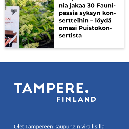
nia jakaa 30 Fau­ni­
pas­sia syk­syn kon­
sert­tei­hin – löydä
omasi Puis­to­kon­
ser­tis­ta
Olet Tampereen kaupungin virallisilla