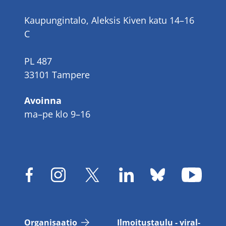
Kaupungintalo, Aleksis Kiven katu 14–16
C
PL 487
33101 Tampere
Avoinna
ma–pe klo 9–16
Or­ga­ni­saa­tio
Il­moi­tus­tau­lu - vi­ral­