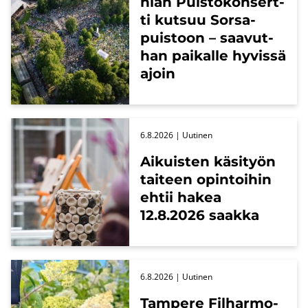
nian Puis­to­kon­sert­
ti kut­suu Sors­a­
puis­toon – saa­vut­
han pai­kal­le hy­vis­sä
ajoin
6.8.2026
| Uu­ti­nen
Ai­kuis­ten kä­si­työn
tai­teen opin­toi­hin
ehtii hakea
12.8.2026 saak­ka
6.8.2026
| Uu­ti­nen
Tam­pe­re Fil­har­mo­