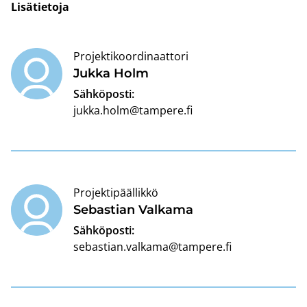
Li­sä­tie­to­ja
Projektikoordinaattori
Jukka Holm
Sähköposti:
jukka.holm@tampere.fi
Projektipäällikkö
Se­bas­tian Val­ka­ma
Sähköposti:
sebastian.valkama@tampere.fi