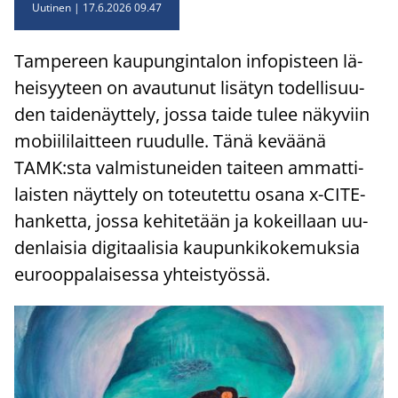
Uutinen
17.6.2026 09.47
Tam­pe­reen kau­pun­gin­ta­lon in­fo­pis­teen lä­
hei­syy­teen on avau­tu­nut li­sä­tyn to­del­li­suu­
den tai­de­näyt­te­ly, jossa taide tulee nä­ky­viin
mo­bii­li­lait­teen ruu­dul­le. Tänä ke­vää­nä
TAMK:sta val­mis­tu­nei­den tai­teen am­mat­ti­
lais­ten näyt­te­ly on to­teu­tet­tu osana x-​CITE-
hanketta, jossa ke­hi­te­tään ja ko­keil­laan uu­
den­lai­sia di­gi­taa­li­sia kau­pun­ki­ko­ke­muk­sia
eu­roop­pa­lai­ses­sa yh­teis­työs­sä.