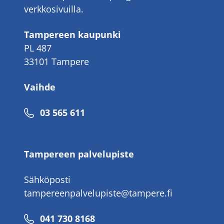
verkkosivuilla.
Tampereen kaupunki
PL 487
33101 Tampere
Vaihde
Puhelinnumero
03 565 611
Tampereen palvelupiste
Sähköposti
tampereenpalvelupiste@tampere.fi
Puhelinnumero
041 730 8168