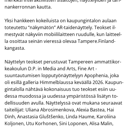
nan­ker­ron­nan kaut­ta.
Yksi hank­keen ko­kei­luis­ta on kau­pun­gin­ta­lon au­laan
to­teu­tet­tu “nä­ky­mä­tön” AR-​taidenäyttely. Teok­set il­
mes­ty­vät nä­ky­viin mo­bii­li­lait­teen ruu­dul­le, kun lait­teel­
la osoit­taa sei­nän vie­res­sä ole­vaa Tam­pe­re.Finland-​
kangasta.
Näyt­te­lyn teok­set pe­rus­tu­vat Tam­pe­reen am­mat­ti­kor­
kea­kou­lun D.P. in Media and Arts, Fine Art -​
suuntautumisen lop­pu­työ­näyt­te­lyyn Apop­he­nia, joka
oli esil­lä gal­le­ria Him­melblaus­sa ke­vääl­lä 2026. Kau­pun­
gin­ta­lol­la näh­tä­vä ko­ko­nai­suus tuo teok­set esiin uu­
des­sa muo­dos­sa ja uu­des­sa ym­pä­ris­tös­sä li­sä­tyn to­
del­li­suu­den avul­la. Näyt­te­lys­sä ovat mu­ka­na seu­raa­vat
tai­tei­li­jat: Ulia­na Abro­si­men­ko­va, Alexia Bas­tea, Hai
Dinh, Anas­ta­sia Gluštšenko, Linda Haume, Ka­ro­lii­na
Kol­jo­nen, Utu Kor­ho­nen, Sini Lo­po­nen, Alisa Malin,