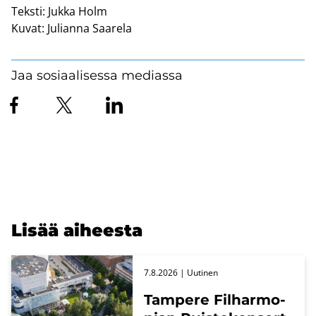
Teksti:
Jukka Holm
Kuvat:
Julianna Saarela
Jaa sosiaalisessa mediassa
Lisää ai­hees­ta
7.8.2026
| Uu­ti­nen
Tam­pe­re Fil­har­mo­