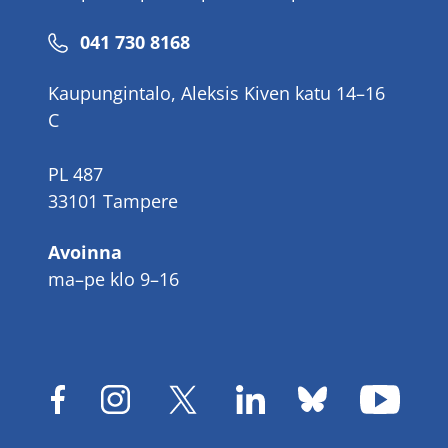
Puhelinnumero
041 730 8168
Kaupungintalo, Aleksis Kiven katu 14–16
C
PL 487
33101 Tampere
Avoinna
ma–pe klo 9–16