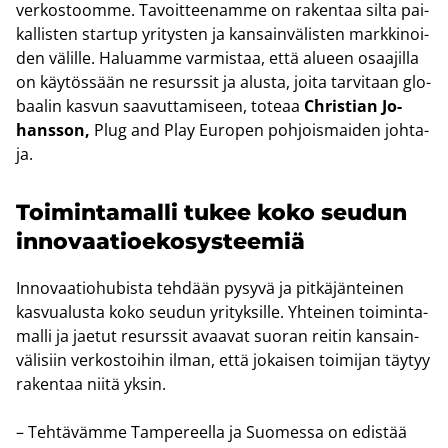
ver­kos­toom­me. Ta­voit­tee­nam­me on ra­ken­taa silta pai­
kal­lis­ten star­tup yri­tys­ten ja kan­sain­vä­lis­ten mark­ki­noi­
den vä­lil­le. Ha­luam­me var­mis­taa, että alu­een osaa­jil­la
on käy­tös­sään ne re­surs­sit ja alus­ta, joita tar­vi­taan glo­
baa­lin kas­vun saa­vut­ta­mi­seen, to­te­aa
Chris­tian Jo­
hans­son,
Plug and Play Eu­ro­pen poh­jois­mai­den joh­ta­
ja.
Toi­min­ta­mal­li tukee koko seu­dun
in­no­vaa­tio­eko­sys­tee­miä
In­no­vaa­tio­hu­bis­ta teh­dään py­sy­vä ja pit­kä­jän­tei­nen
kas­vua­lus­ta koko seu­dun yri­tyk­sil­le. Yh­tei­nen toi­min­ta­
mal­li ja jae­tut re­surs­sit avaa­vat suo­ran rei­tin kan­sain­
vä­li­siin ver­kos­toi­hin ilman, että jo­kai­sen toi­mi­jan täy­tyy
ra­ken­taa niitä yksin.
– Teh­tä­väm­me Tam­pe­reel­la ja Suo­mes­sa on edis­tää