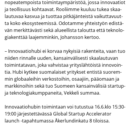
no­pea­tem­pois­ta toi­min­taym­pä­ris­töä, jossa in­no­vaa­tiot
ja teol­li­suus koh­taa­vat. Roo­liim­me kuu­luu tukea skaa­
lau­tu­vaa kas­vua ja tuot­taa pit­kä­jän­teis­tä vai­kut­ta­vuut­
ta koko eko­sys­tee­mis­sä. Odo­tam­me yh­teis­työn edis­tä­
vän mer­kit­tä­väs­ti sekä alu­eel­lis­ta ta­lout­ta että tek­no­lo­
gia­kent­tää laa­jem­min­kin, Jo­hans­son ker­too.
– In­no­vaa­tio­hu­bi ei kor­vaa ny­kyi­siä ra­ken­tei­ta, vaan tuo
nii­den rin­nal­le uuden, kan­sain­vä­li­ses­ti skaa­lau­tu­van
toi­min­ta­ta­van, joka vah­vis­taa yri­tys­läh­töis­tä in­no­voin­
tia. Hubi kyt­kee suo­ma­lai­set yri­tyk­set en­tis­tä suo­rem­
min glo­baa­lei­hin ver­kos­toi­hin, osaa­jiin, pää­omaan ja
mark­ki­noi­hin sekä tuo Suo­meen kan­sain­vä­li­siä startup-​
ja tek­no­lo­gia­kump­pa­nei­ta, Vek­ke­li sum­maa.
In­no­vaa­tio­hu­bin toi­min­taan voi tu­tus­tua 16.6.klo 15:30-
19:00 jär­jes­tet­tä­väs­sä Glo­bal Star­tup Acce­le­ra­tor
launch -​tapahtumassa Åkerlundinkatu 8 ti­lois­sa.