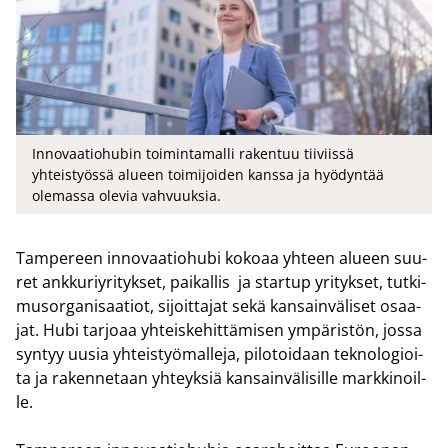
Innovaatiohubin toimintamalli rakentuu tiiviissä
yhteistyössä alueen toimijoiden kanssa ja hyödyntää
olemassa olevia vahvuuksia.
Tam­pe­reen in­no­vaa­tio­hu­bi ko­ko­aa yh­teen alu­een suu­
ret ank­ku­riy­ri­tyk­set, pai­kal­lis ja star­tup yri­tyk­set, tut­ki­
musor­ga­ni­saa­tiot, si­joit­ta­jat sekä kan­sain­vä­li­set osaa­
jat. Hubi tar­jo­aa yh­teis­ke­hit­tä­mi­sen ym­pä­ris­tön, jossa
syn­tyy uusia yh­teis­työ­mal­le­ja, pi­lo­toi­daan tek­no­lo­gioi­
ta ja ra­ken­ne­taan yh­teyk­siä kan­sain­vä­li­sil­le mark­ki­noil­
le.