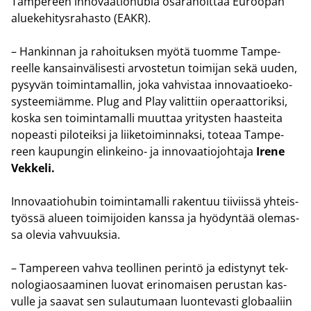
Tam­pe­reen in­no­vaa­tio­hu­bia osa­ra­hoit­taa Eu­roo­pan
alue­ke­hi­tys­ra­has­to (EAKR).
– Han­kin­nan ja ra­hoi­tuk­sen myötä tuom­me Tam­pe­
reel­le kan­sain­vä­li­ses­ti ar­vos­te­tun toi­mi­jan sekä uuden,
py­sy­vän toi­min­ta­mal­lin, joka vah­vis­taa in­no­vaa­tio­eko­
sys­tee­miäm­me. Plug and Play va­lit­tiin ope­raat­to­rik­si,
koska sen toi­min­ta­mal­li muut­taa yri­tys­ten haas­tei­ta
no­peas­ti pi­lo­teik­si ja lii­ke­toi­min­nak­si, to­te­aa Tam­pe­
reen kau­pun­gin elinkeino-​ ja in­no­vaa­tio­joh­ta­ja
Irene
Vek­ke­li.
In­no­vaa­tio­hu­bin toi­min­ta­mal­li ra­ken­tuu tii­viis­sä yh­teis­
työs­sä alu­een toi­mi­joi­den kans­sa ja hyö­dyn­tää ole­mas­
sa ole­via vah­vuuk­sia.
– Tam­pe­reen vahva teol­li­nen pe­rin­tö ja edis­ty­nyt tek­
no­lo­giao­saa­mi­nen luo­vat erin­omai­sen pe­rus­tan kas­
vul­le ja saa­vat sen su­lau­tu­maan luon­te­vas­ti glo­baa­liin