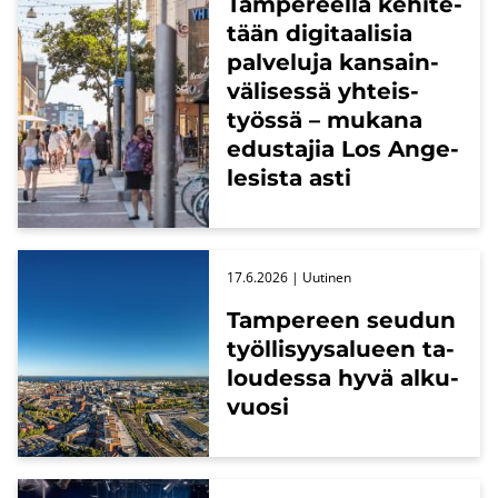
Tam­pe­reel­la ke­hi­te­
tään di­gi­taa­li­sia
pal­ve­lu­ja kan­sain­
vä­li­ses­sä yh­teis­
työs­sä – mu­ka­na
edus­ta­jia Los An­ge­
le­sis­ta asti
17.6.2026
| Uu­ti­nen
Tam­pe­reen seu­dun
työl­li­syy­sa­lu­een ta­
lou­des­sa hyvä al­ku­
vuo­si