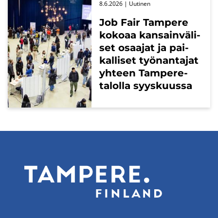
8.6.2026
| Uu­ti­nen
Job Fair Tam­pe­re
ko­ko­aa kan­sain­vä­li­
set osaa­jat ja pai­
kal­li­set työ­nan­ta­jat
yh­teen Tampere-​
talolla syys­kuus­sa