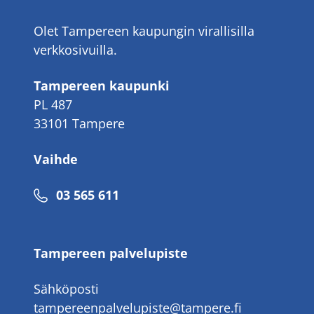
Olet Tampereen kaupungin virallisilla
verkkosivuilla.
Tampereen kaupunki
PL 487
33101 Tampere
Vaihde
Puhelinnumero
03 565 611
Tampereen palvelupiste
Sähköposti
tampereenpalvelupiste@tampere.fi