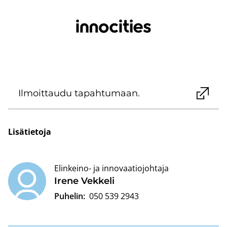
Il­moit­tau­du ta­pah­tu­maan.
Li­sä­tie­to­ja
Elinkeino- ja innovaatiojohtaja
Irene Vek­ke­li
Puhelin:
050 539 2943