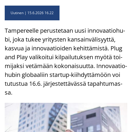
Uutinen
15.6.2026 16.22
Tam­pe­reel­le pe­rus­te­taan uusi in­no­vaa­tio­hu­
bi, joka tukee yri­tys­ten kan­sain­vä­li­syyt­tä,
kas­vua ja in­no­vaa­tioi­den ke­hit­tä­mis­tä. Plug
and Play va­li­koi­tui kil­pai­lu­tuk­sen myötä toi­
mi­jak­si ve­tä­mään ko­ko­nai­suut­ta. In­no­vaa­tio­
hu­bin glo­baa­liin startup-​kiihdyttämöön voi
tu­tus­tua 16.6. jär­jes­tet­tä­väs­sä ta­pah­tu­mas­
sa.