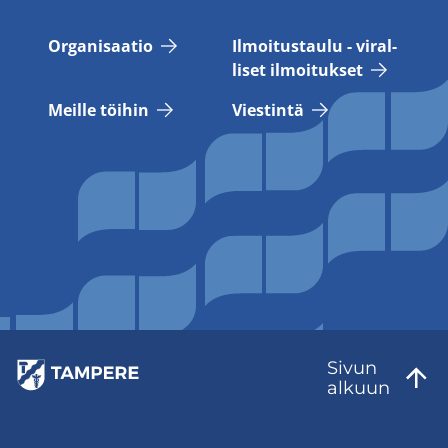
Or­ga­ni­saa­tio
Il­moi­tus­tau­lu - vi­ral­
li­set il­moi­tuk­set
Meil­le töi­hin
Vies­tin­tä
Sivun
al­kuun