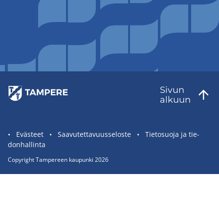
Sivun
al­kuun
Sivuston
Eväs­teet
Saa­vu­tet­ta­vuus­se­los­te
Tie­to­suo­ja ja tie­
don­hal­lin­ta
tietolinkit
Co­py­right Tam­pe­reen kau­pun­ki 2026