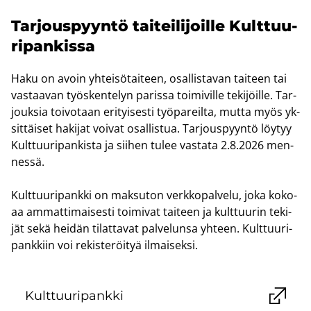
Tar­jous­pyyn­tö tai­tei­li­joil­le Kult­tuu­
ri­pan­kis­sa
Haku on avoin yh­tei­sö­tai­teen, osal­lis­ta­van tai­teen tai
vas­taa­van työs­ken­te­lyn pa­ris­sa toi­mi­vil­le te­ki­jöil­le. Tar­
jouk­sia toi­vo­taan eri­tyi­ses­ti työ­pa­reil­ta, mutta myös yk­
sit­täi­set ha­ki­jat voi­vat osal­lis­tua. Tar­jous­pyyn­tö löy­tyy
Kult­tuu­ri­pan­kis­ta ja sii­hen tulee vas­ta­ta 2.8.2026 men­
nes­sä.
Kult­tuu­ri­pank­ki on mak­su­ton verk­ko­pal­ve­lu, joka ko­ko­
aa am­mat­ti­mai­ses­ti toi­mi­vat tai­teen ja kult­tuu­rin te­ki­
jät sekä hei­dän ti­lat­ta­vat pal­ve­lun­sa yh­teen. Kult­tuu­ri­
pank­kiin voi re­kis­te­röi­tyä il­mai­sek­si.
Kult­tuu­ri­pank­ki