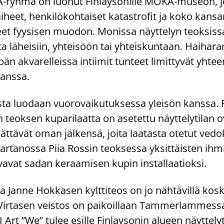
​ryhmä on luo­nut Fin­lay­so­nil­le MOKA-​museon, j
ai­heet, hen­ki­lö­koh­tai­set ka­ta­stro­fit ja koko kan­
t fyy­si­sen muo­don. Mo­nis­sa näyt­te­lyn teok­sis­s
ta lä­hei­siin, yh­tei­söön tai yh­teis­kun­taan. Hai­ha­ra
 akva­rel­leis­sa in­tii­mit tun­teet li­mit­ty­vät yh­tee
kans­sa.
­ta luo­daan vuo­ro­vai­ku­tuk­ses­sa ylei­sön kans­sa. F
eok­sen ku­pa­ri­laat­ta on ase­tet­tu näyt­te­ly­ti­lan o
a jät­tä­vät oman jäl­ken­sä, joita laa­tas­ta ote­tut ve­d
r­ta­nos­sa Piia Ros­sin teok­ses­sa yk­sit­täis­ten ih­mi
va­vat sadan ke­raa­mi­sen kupin ins­tal­laa­tiok­si.
­ta Janne Hok­ka­sen kylt­ti­teos on jo näh­tä­vil­lä kos
Vir­ta­sen veis­tos on pai­koil­laan Tam­mer­lam­mes­s
rt ”We” tulee esil­le Fin­lay­so­nin alu­een näyt­te­ly­t