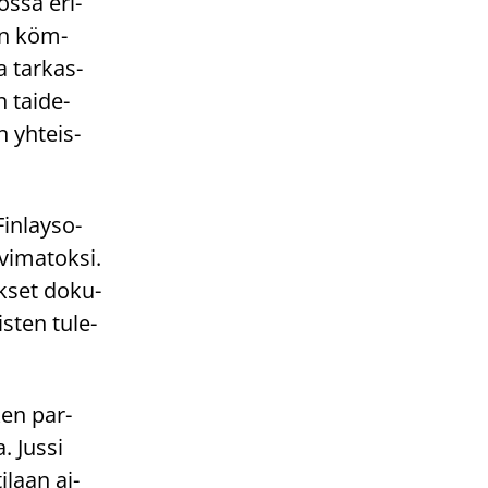
ossa eri­
san köm­
a tar­kas­
n tai­de­
n yh­teis­
in­lay­so­
vi­ma­tok­si.
ok­set do­ku­
s­ten tu­le­
­ken par­
a. Jussi
i­laan ai­