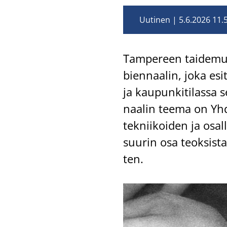
Uutinen
5.6.2026 11.
Tam­pe­reen tai­de­muse
biennaalin, joka esit­te
ja kau­pun­ki­ti­las­sa 
naa­lin teema on Yh­des­
tek­nii­koi­den ja osal­
suu­rin osa teok­sis­t
ten.