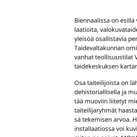
Bien­naa­lis­sa on esil­lä 
laa­tioi­ta, va­lo­ku­va­t
ylei­söä osal­lis­ta­via pe
Tai­de­val­ta­kun­nan omil­
van­hat teol­li­suus­ti­lat
tai­de­kes­kuk­sen kar­ta­
Osa tai­tei­li­jois­ta on lä­
de­his­to­rial­li­sel­la ja 
tää muo­viin lii­te­tyt mie
tai­tei­li­ja­ryh­mät haas­ta
sä te­ke­mi­sen arvoa. H
ins­tal­laa­tios­sa voi ku­