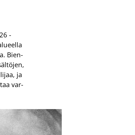
26 -​
lu­eel­la
sa. Bien­
äl­tö­jen,
i­jaa, ja
­taa var­