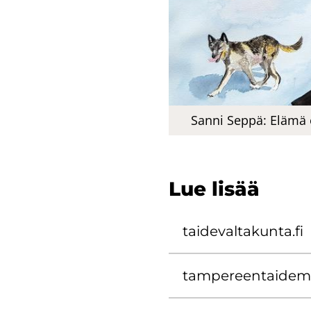
Sanni Seppä: Elämä on p
Lue lisää
tai­de­val­ta­kun­ta.fi
tam­pe­reen­tai­de­m