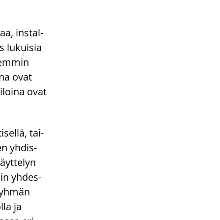
aa, ins­tal­
 lu­kui­sia
­kem­min
i­na ovat
i­loi­na ovat
­sel­lä, tai­
nen yh­dis­
äyt­te­lyn
esiin yh­des­
­ryh­män
lla ja