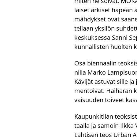
miten ne soi­vat. MOKA-
lai­set ar­ki­set hä­peän 
mäh­dyk­set ovat saa­nee
tel­laan yk­si­lön suh­det­
kes­kuk­ses­sa Sanni Sepän
kun­nal­lis­ten huol­ten 
Osa bien­naa­lin teok­sis
nil­la Marko Lam­pi­suon t
Kä­vi­jät as­tu­vat sille j
men­toi­vat. Hai­ha­ran ka
vai­suu­den toi­veet kas­
Kau­pun­ki­ti­lan teok­sis
taal­la ja sa­moin Ilkka 
Lah­ti­sen teos Urban AI A