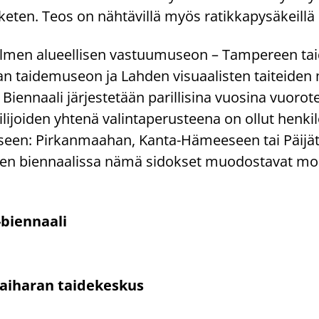
e­ten. Teos on näh­tä­vil­lä myös ra­tik­ka­py­sä­keil­l
ol­men alu­eel­li­sen vas­tuu­museon – Tam­pe­reen tai
 tai­de­museon ja Lah­den vi­su­aa­lis­ten tai­tei­de
ien­naa­li jär­jes­te­tään pa­ril­li­si­na vuo­si­na vuo­ro­t
i­joi­den yh­te­nä va­lin­ta­pe­rus­tee­na on ollut hen­ki­l
­seen: Pir­kan­maa­han, Kanta-​Hämeeseen tai Päijät-
bien­naa­lis­sa nämä si­dok­set muo­dos­ta­vat mo­n
 -​biennaali
ai­ha­ran tai­de­kes­kus