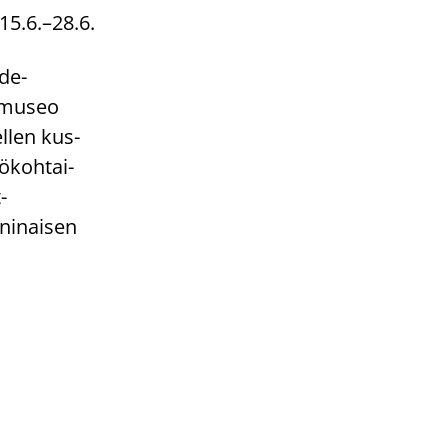
ä 15.6.–28.6.
­de­
n museo
el­len kus­
ö­koh­tai­
​
i­nai­sen