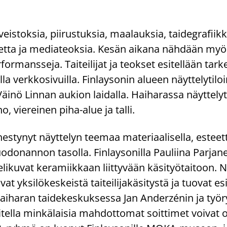
veis­tok­sia, pii­rus­tuk­sia, maa­lauk­sia, tai­de­gra­fiik­k
ai­det­ta ja me­dia­teok­sia. Kesän ai­ka­na näh­dään myös
r­for­mans­se­ja. Tai­tei­li­jat ja teok­set esi­tel­lään tar
la verk­ko­si­vuil­la. Fin­lay­so­nin alu­een näyt­te­ly­ti­lo
 Väinö Lin­nan au­kion lai­dal­la. Hai­ha­ras­sa näyt­te­ly­t
no, vie­rei­nen piha-​alue ja talli.
hes­ty­nyt näyt­te­lyn tee­maa ma­te­ri­aa­li­sel­la, es­teet­ti
muo­don­an­non ta­sol­la. Fin­lay­so­nil­la Pau­lii­na Par­ja­
­li­ku­vat ke­ra­miik­kaan liit­ty­vään kä­si­työ­tai­toon. N
­vat yk­si­lö­kes­keis­tä tai­tei­li­ja­kä­si­tys­tä ja tuo­vat 
ai­ha­ran tai­de­kes­kuk­ses­sa Jan Anderzénin ja työ
vi­tel­la min­kä­lai­sia mah­dot­to­mat soit­ti­met voi­vat o