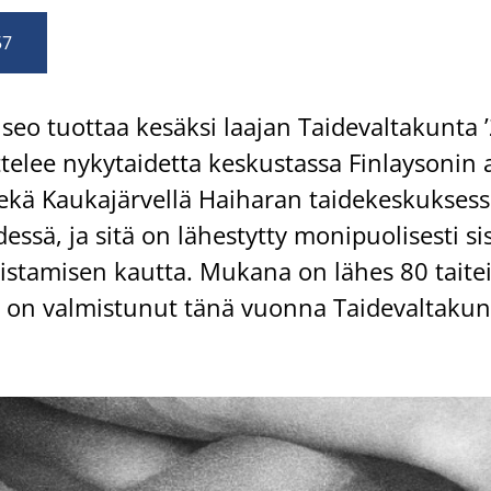
57
o tuot­taa ke­säk­si laa­jan Tai­de­val­ta­kun­ta ’
­lee ny­ky­tai­det­ta kes­kus­tas­sa Fin­lay­so­nin a
sekä Kau­ka­jär­vel­lä Hai­ha­ran tai­de­kes­kuk­ses­
sä, ja sitä on lä­hes­tyt­ty mo­ni­puo­li­ses­ti si­s
lis­ta­mi­sen kaut­ta. Mu­ka­na on lähes 80 tai­tei­l
a on val­mis­tu­nut tänä vuon­na Tai­de­val­ta­kun