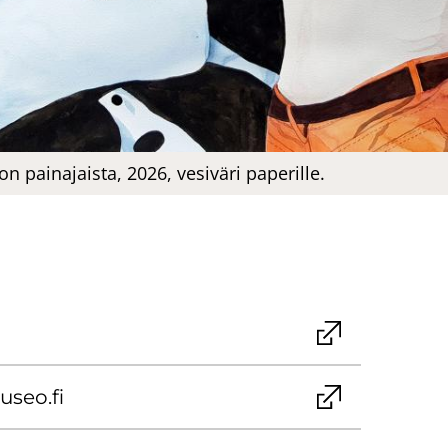
ai­na­jais­ta, 2026, ve­si­vä­ri pa­pe­ril­le.
useo.fi