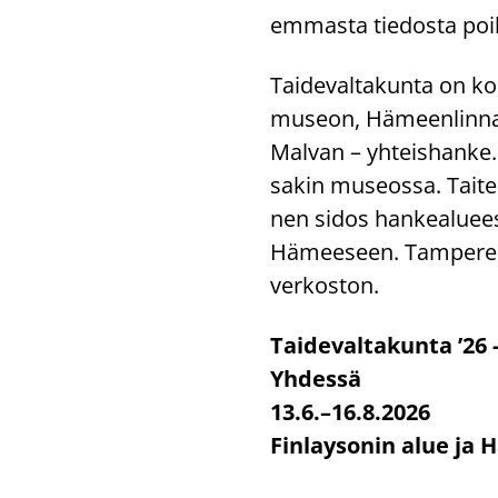
em­mas­ta tie­dos­ta poi­k
Tai­de­val­ta­kun­ta on k
museon, Hä­meen­lin­nan
Mal­van – yh­teis­han­ke. B
sa­kin museos­sa. Tai­tei­l
nen sidos han­kea­lu­ee
Hämeeseen. Tam­pe­reen 
ver­kos­ton.
Tai­de­val­ta­kun­ta ’26
Yh­des­sä
13.6.–16.8.2026
Fin­lay­so­nin alue ja H