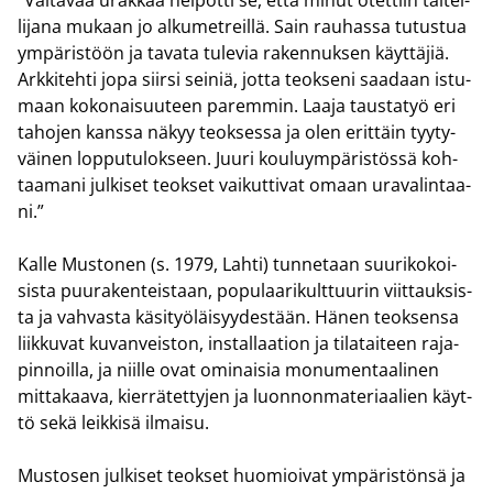
li­ja­na mu­kaan jo al­ku­met­reil­lä. Sain rau­has­sa tu­tus­tua
ym­pä­ris­töön ja ta­va­ta tu­le­via ra­ken­nuk­sen käyt­tä­jiä.
Ark­ki­teh­ti jopa siir­si sei­niä, jotta teok­se­ni saa­daan is­tu­
maan ko­ko­nai­suu­teen pa­rem­min. Laaja taus­ta­työ eri
ta­ho­jen kans­sa näkyy teok­ses­sa ja olen erit­täin tyy­ty­
väi­nen lop­pu­tu­lok­seen. Juuri kou­lu­ym­pä­ris­tös­sä koh­
taa­ma­ni jul­ki­set teok­set vai­kut­ti­vat omaan ura­va­lin­taa­
ni.”
Kalle Mus­to­nen (s. 1979, Lahti) tun­ne­taan suu­ri­ko­koi­
sis­ta puu­ra­ken­teis­taan, po­pu­laa­ri­kult­tuu­rin viit­tauk­sis­
ta ja vah­vas­ta kä­si­työ­läi­syy­des­tään. Hänen teok­sen­sa
liik­ku­vat ku­van­veis­ton, ins­tal­laa­tion ja ti­la­tai­teen ra­ja­
pin­noil­la, ja niil­le ovat omi­nai­sia mo­nu­men­taa­li­nen
mit­ta­kaa­va, kier­rä­tet­ty­jen ja luon­non­ma­te­ri­aa­lien käyt­
tö sekä leik­ki­sä il­mai­su.
Mus­to­sen jul­ki­set teok­set huo­mioi­vat ym­pä­ris­tön­sä ja