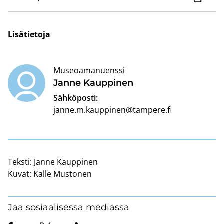
Li­sä­tie­to­ja
Museoamanuenssi
Janne Kaup­pi­nen
Sähköposti:
janne.m.kauppinen@tampere.fi
Teksti:
Janne Kauppinen
Kuvat:
Kalle Mustonen
Jaa sosiaalisessa mediassa