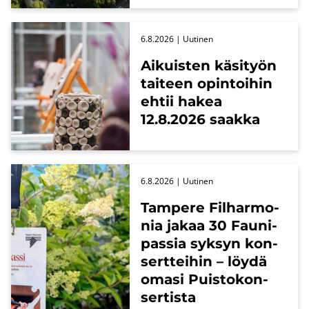
6.8.2026
| Uu­ti­nen
Ai­kuis­ten kä­si­työn
tai­teen opin­toi­hin
ehtii hakea
12.8.2026 saak­ka
6.8.2026
| Uu­ti­nen
Tam­pe­re Fil­har­mo­
nia jakaa 30 Fau­ni­
pas­sia syk­syn kon­
sert­tei­hin – löydä
omasi Puis­to­kon­
ser­tis­ta