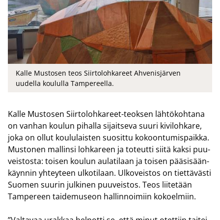
Kalle Mustosen teos Siirtolohkareet Ahvenisjärven
uudella koululla Tampereella.
Kalle Mus­to­sen Siirtolohkareet-​teoksen läh­tö­koh­ta­na
on van­han kou­lun pi­hal­la si­jait­se­va suuri ki­vi­loh­ka­re,
joka on ollut kou­lu­lais­ten suo­sit­tu ko­koon­tu­mis­paik­ka.
Mus­to­nen mal­lin­si loh­ka­reen ja to­teut­ti siitä kaksi puu­
veis­tos­ta: toi­sen kou­lun au­la­ti­laan ja toi­sen pää­si­sään­
käyn­nin yh­tey­teen ul­ko­ti­laan. Ul­ko­veis­tos on tiet­tä­väs­ti
Suo­men suu­rin jul­ki­nen puu­veis­tos. Teos lii­te­tään
Tam­pe­reen tai­de­museon hal­lin­noi­miin ko­koel­miin.
”Val­ta­vaa urak­kaa hel­pot­ti se, että minut otet­tiin tai­tei­