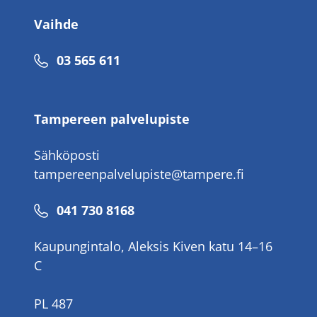
Vaihde
Puhelinnumero
03 565 611
Tampereen palvelupiste
Sähköposti
tampereenpalvelupiste@tampere.fi
Puhelinnumero
041 730 8168
Kaupungintalo, Aleksis Kiven katu 14–16
C
PL 487