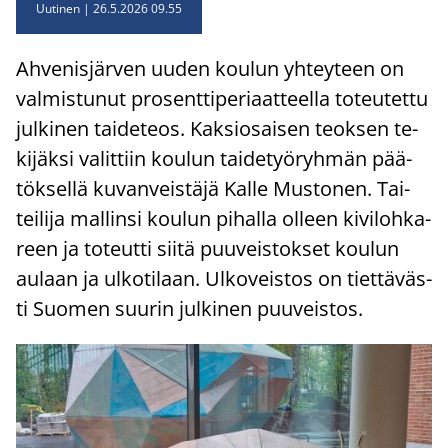
Uutinen
26.5.2026 09.55
Ah­ve­nis­jär­ven uuden kou­lun yh­tey­teen on
val­mis­tu­nut pro­sent­ti­pe­ri­aat­teel­la to­teu­tet­tu
jul­ki­nen tai­de­teos. Kak­sio­sai­sen teok­sen te­
ki­jäk­si va­lit­tiin kou­lun tai­de­työ­ryh­män pää­
tök­sel­lä ku­van­veis­tä­jä Kalle Mus­to­nen. Tai­
tei­li­ja mal­lin­si kou­lun pi­hal­la ol­leen ki­vi­loh­ka­
reen ja to­teut­ti siitä puu­veis­tok­set kou­lun
au­laan ja ul­ko­ti­laan. Ul­ko­veis­tos on tiet­tä­väs­
ti Suo­men suu­rin jul­ki­nen puu­veis­tos.