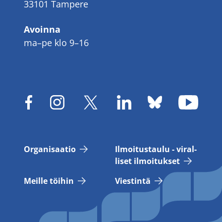
33101 Tampere
Avoinna
ma–pe klo 9–16
Or­ga­ni­saa­tio
Il­moi­tus­tau­lu - vi­ral­
li­set il­moi­tuk­set
Meil­le töi­hin
Vies­tin­tä