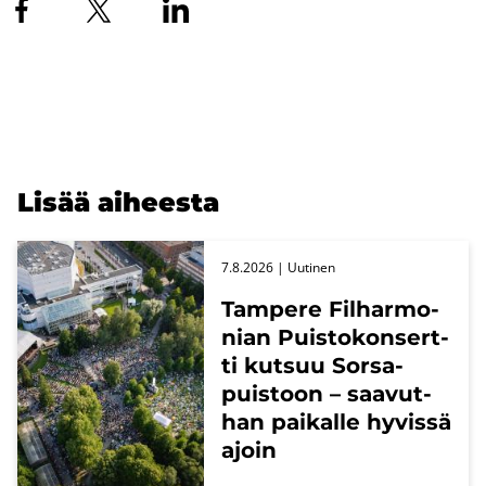
Lisää ai­hees­ta
7.8.2026
| Uu­ti­nen
Tam­pe­re Fil­har­mo­
nian Puis­to­kon­sert­
ti kut­suu Sors­a­
puis­toon – saa­vut­
han pai­kal­le hy­vis­sä
ajoin