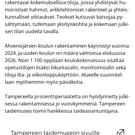
ra­ken­ta­vat ko­ke­muk­sel­li­sia ti­lo­ja, jois­sa yh­dis­ty­vät hu­
mo­ris­ti­set hah­mot, ark­ki­teh­to­ni­set ra­ken­teet ja yh­teis­
kun­nal­li­set viit­tauk­set. Teok­set kut­su­vat kat­so­jaa py­
säh­ty­mään, tut­ki­maan yk­si­tyis­koh­tia ja ko­ke­maan jul­ki­
sen tilan uu­del­la ta­val­la.
Ah­ve­nis­jär­ven kou­lun ra­ken­ta­mi­nen käyn­nis­tyi vuon­na
2024, ja uuden kou­lun on määrä val­mis­tua elo­kuus­sa
2026. Noin 1 100 op­pi­laan kou­lu­ko­ko­nai­suus si­säl­tää
ope­tus­ti­lo­jen li­säk­si lii­kun­ta­sa­lin, mo­ni­toi­mi­sa­lin sekä
ti­lo­ja ilta- ja vii­kon­lop­pu­käyt­töön. Alu­eel­le suun­ni­tel­
laan myö­hem­min myös päi­vä­ko­tia.
Tam­pe­reel­la pro­sent­ti­pe­ri­aa­tet­ta on hyö­dyn­net­ty jul­ki­
ses­sa ra­ken­ta­mi­ses­sa jo vuo­si­kym­me­niä. Tam­pe­reen
tai­de­museo toi­mii hank­keis­sa tai­de­asian­tun­ti­ja­na.
Tam­pe­reen tai­de­museon si­vuil­le