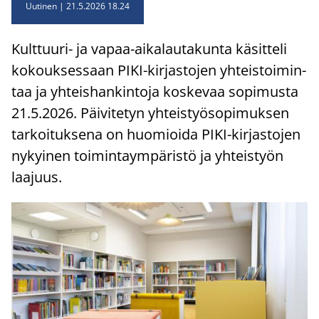
Uutinen
21.5.2026 18.24
Kulttuuri-​ ja vapaa-​aikalautakunta kä­sit­te­li
ko­kouk­ses­saan PIKI-​kirjastojen yh­teis­toi­min­
taa ja yh­teis­han­kin­to­ja kos­ke­vaa so­pi­mus­ta
21.5.2026. Päi­vi­te­tyn yh­teis­työ­so­pi­muk­sen
tar­koi­tuk­se­na on huo­mioi­da PIKI-​kirjastojen
ny­kyi­nen toi­min­taym­pä­ris­tö ja yh­teis­työn
laa­juus.