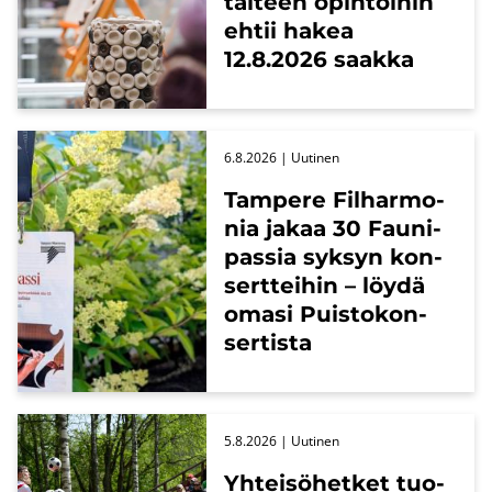
tai­teen opin­toi­hin
ehtii hakea
12.8.2026 saak­ka
6.8.2026
| Uu­ti­nen
Tam­pe­re Fil­har­mo­
nia jakaa 30 Fau­ni­
pas­sia syk­syn kon­
sert­tei­hin – löydä
omasi Puis­to­kon­
ser­tis­ta
5.8.2026
| Uu­ti­nen
Yh­tei­sö­het­ket tuo­