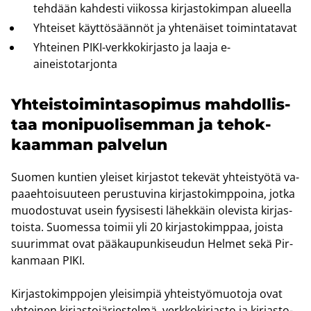
teh­dään kah­des­ti vii­kos­sa kir­jas­to­kim­pan alu­eel­la
Yh­tei­set käyt­tö­sään­nöt ja yh­te­näi­set toi­min­ta­ta­vat
Yh­tei­nen PIKI-​verkkokirjasto ja laaja e-​
aineistotarjonta
Yh­teis­toi­min­ta­so­pi­mus mah­dol­lis­
taa mo­ni­puo­li­sem­man ja te­hok­
kaam­man pal­ve­lun
Suo­men kun­tien ylei­set kir­jas­tot te­ke­vät yh­teis­työ­tä va­
paa­eh­toi­suu­teen pe­rus­tu­vi­na kir­jas­to­kimp­poi­na, jotka
muo­dos­tu­vat usein fyy­si­ses­ti lä­hek­käin ole­vis­ta kir­jas­
tois­ta. Suo­mes­sa toi­mii yli 20 kir­jas­to­kimp­paa, jois­ta
suu­rim­mat ovat pää­kau­pun­ki­seu­dun Hel­met sekä Pir­
kan­maan PIKI.
Kir­jas­to­kimp­po­jen ylei­sim­piä yh­teis­työ­muo­to­ja ovat
yh­tei­nen kir­jas­to­jär­jes­tel­mä, verk­ko­kir­jas­to ja kir­jas­to­