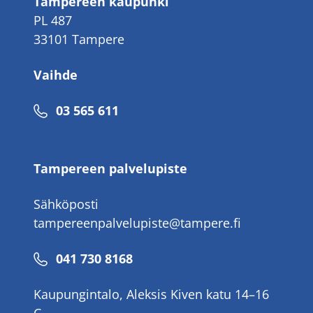
Tampereen kaupunki
PL 487
33101 Tampere
Vaihde
Puhelinnumero
03 565 611
Tampereen palvelupiste
Sähköposti
tampereenpalvelupiste@tampere.fi
Puhelinnumero
041 730 8168
Kaupungintalo, Aleksis Kiven katu 14–16