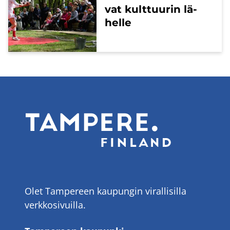
vat kult­tuu­rin lä­
hel­le
Olet Tampereen kaupungin virallisilla
verkkosivuilla.