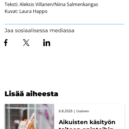
Teksti:
Aleksis Villanen/Niina Salmenkangas
Kuvat:
Laura Happo
Jaa sosiaalisessa mediassa
Lisää ai­hees­ta
6.8.2026
| Uu­ti­nen
Ai­kuis­ten kä­si­työn