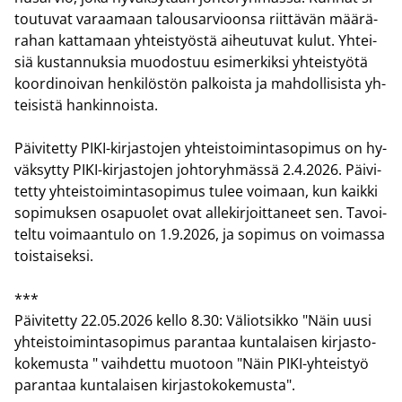
tou­tu­vat va­raa­maan ta­lous­ar­vioon­sa riit­tä­vän mää­rä­
ra­han kat­ta­maan yh­teis­työs­tä ai­heu­tu­vat kulut. Yh­tei­
siä kus­tan­nuk­sia muo­dos­tuu esi­mer­kik­si yh­teis­työ­tä
koor­di­noi­van hen­ki­lös­tön pal­kois­ta ja mah­dol­li­sis­ta yh­
tei­sis­tä han­kin­nois­ta.
Päi­vi­tet­ty PIKI-​kirjastojen yh­teis­toi­min­ta­so­pi­mus on hy­
väk­syt­ty PIKI-​kirjastojen joh­to­ryh­mäs­sä 2.4.2026. Päi­vi­
tet­ty yh­teis­toi­min­ta­so­pi­mus tulee voi­maan, kun kaik­ki
so­pi­muk­sen os­a­puo­let ovat al­le­kir­joit­ta­neet sen. Ta­voi­
tel­tu voi­maan­tu­lo on 1.9.2026, ja so­pi­mus on voi­mas­sa
tois­tai­sek­si.
***
Päi­vi­tet­ty 22.05.2026 kello 8.30: Vä­liot­sik­ko "Näin uusi
yh­teis­toi­min­ta­so­pi­mus pa­ran­taa kun­ta­lai­sen kir­jas­to­
ko­ke­mus­ta " vaih­det­tu muo­toon "Näin PIKI-​yhteistyö
pa­ran­taa kun­ta­lai­sen kir­jas­to­ko­ke­mus­ta".