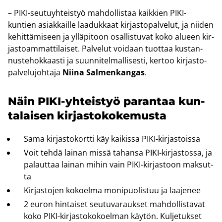
– PIKI-​seutuyhteistyö mah­dol­lis­taa kaik­kien PIKI-​
kuntien asiak­kail­le laa­duk­kaat kir­jas­to­pal­ve­lut, ja nii­den
ke­hit­tä­mi­seen ja yl­lä­pi­toon osal­lis­tu­vat koko alu­een kir­
jas­toam­mat­ti­lai­set. Pal­ve­lut voi­daan tuot­taa kus­tan­
nus­te­hok­kaas­ti ja suun­ni­tel­mal­li­ses­ti, ker­too kir­jas­to­
pal­ve­lu­joh­ta­ja
Niina Sal­men­kan­gas
.
Näin PIKI-​yhteistyö pa­ran­taa kun­
ta­lai­sen kir­jas­to­ko­ke­mus­ta
Sama kir­jas­to­kort­ti käy kai­kis­sa PIKI-​kirjastoissa
Voit tehdä lai­nan missä ta­han­sa PIKI-​kirjastossa, ja
pa­laut­taa lai­nan mihin vain PIKI-​kirjastoon mak­sut­
ta
Kir­jas­to­jen ko­koel­ma mo­ni­puo­lis­tuu ja laa­je­nee
2 euron hin­tai­set seu­tu­va­rauk­set mah­dol­lis­ta­vat
koko PIKI-​kirjastokokoelman käy­tön. Kul­je­tuk­set