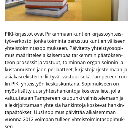
PIKI-​kirjastot ovat Pir­kan­maan kun­tien kir­jas­to­yh­teis­
työ­ver­kos­to, jonka toi­min­ta pe­rus­tuu kun­tien vä­li­seen
yh­teis­toi­min­ta­so­pi­muk­seen. Päi­vi­tet­ty yh­teis­työ­so­pi­
mus mää­rit­te­lee ai­kai­sem­paa tar­kem­min pää­tök­sen­
teon pro­ses­sit ja vas­tuut, toi­min­nan or­ga­ni­soin­nin ja
kus­tan­nus­ten jaon pe­ri­aat­teet, kir­jas­to­jär­jes­tel­mään ja
asia­kas­re­kis­te­riin liit­ty­vät vas­tuut sekä Tam­pe­reen roo­
lin PIKI-​yhteistyön kes­kus­kun­ta­na. So­pi­muk­seen on
myös li­sät­ty uusi yh­teis­han­kin­to­ja kos­ke­va liite, jolla
val­tuu­te­taan Tam­pe­reen kau­pun­ki val­mis­te­le­maan ja
al­le­kir­joit­ta­maan yh­tei­siä han­kin­to­ja kos­ke­vat han­kin­
ta­pää­tök­set. Uusi so­pi­mus päi­vit­tää ai­kai­sem­man
vuon­na 2012 voi­maan tul­leen yh­teis­toi­min­ta­so­pi­muk­
sen.