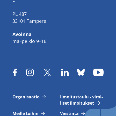
C
PL 487
33101 Tampere
Avoinna
ma–pe klo 9–16
Or­ga­ni­saa­tio
Il­moi­tus­tau­lu - vi­ral­
li­set il­moi­tuk­set
Meil­le töi­hin
Vies­tin­tä