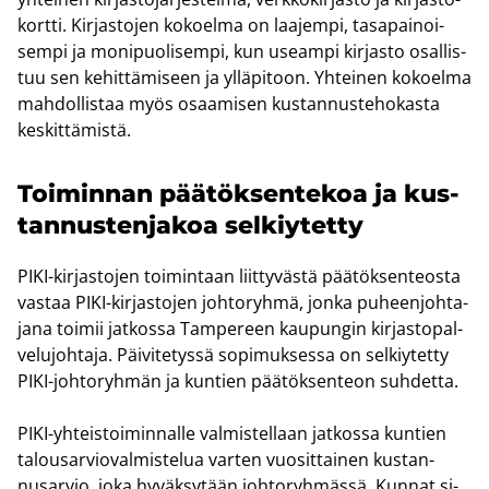
kort­ti. Kir­jas­to­jen ko­koel­ma on laa­jem­pi, ta­sa­pai­noi­
sem­pi ja mo­ni­puo­li­sem­pi, kun useam­pi kir­jas­to osal­lis­
tuu sen ke­hit­tä­mi­seen ja yl­lä­pi­toon. Yh­tei­nen ko­koel­ma
mah­dol­lis­taa myös osaa­mi­sen kus­tan­nus­te­ho­kas­ta
kes­kit­tä­mis­tä.
Toi­min­nan pää­tök­sen­te­koa ja kus­
tan­nus­ten­ja­koa sel­kiy­tet­ty
PIKI-​kirjastojen toi­min­taan liit­ty­väs­tä pää­tök­sen­teos­ta
vas­taa PIKI-​kirjastojen joh­to­ryh­mä, jonka pu­heen­joh­ta­
ja­na toi­mii jat­kos­sa Tam­pe­reen kau­pun­gin kir­jas­to­pal­
ve­lu­joh­ta­ja. Päi­vi­te­tys­sä so­pi­muk­ses­sa on sel­kiy­tet­ty
PIKI-​johtoryhmän ja kun­tien pää­tök­sen­teon suh­det­ta.
PIKI-​yhteistoiminnalle val­mis­tel­laan jat­kos­sa kun­tien
ta­lous­ar­vio­val­mis­te­lua var­ten vuo­sit­tai­nen kus­tan­
nusar­vio, joka hy­väk­sy­tään joh­to­ryh­mäs­sä. Kun­nat si­