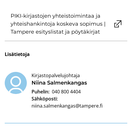
PIKI-​kirjastojen yh­teis­toi­min­taa ja
yh­teis­han­kin­to­ja kos­ke­va so­pi­mus |
Tam­pe­re esi­tys­lis­tat ja pöy­tä­kir­jat
Li­sä­tie­to­ja
Kirjastopalvelujohtaja
Niina Sal­men­kan­gas
Puhelin:
040 800 4404
Sähköposti:
niina.salmenkangas@tampere.fi