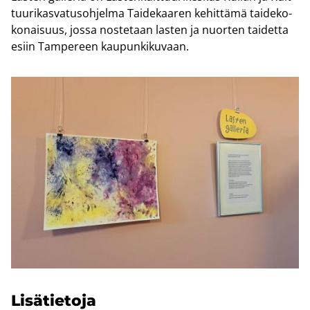
tuu­ri­kas­va­tus­oh­jel­ma Tai­de­kaa­ren ke­hit­tä­mä tai­de­ko­
ko­nai­suus, jossa nos­te­taan las­ten ja nuor­ten tai­det­ta
esiin Tam­pe­reen kau­pun­ki­ku­vaan.
Li­sä­tie­to­ja