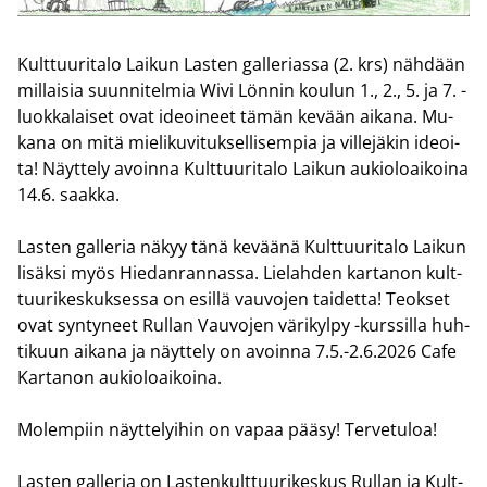
Kult­tuu­ri­ta­lo Lai­kun Las­ten gal­le­rias­sa (2. krs) näh­dään
mil­lai­sia suun­ni­tel­mia Wivi Lön­nin kou­lun 1., 2., 5. ja 7. -​
luokkalaiset ovat ideoi­neet tämän ke­vään ai­ka­na. Mu­
ka­na on mitä mie­li­ku­vi­tuk­sel­li­sem­pia ja vil­le­jä­kin ideoi­
ta! Näyt­te­ly avoin­na Kult­tuu­ri­ta­lo Lai­kun au­kio­loai­koi­na
14.6. saak­ka.
Las­ten gal­le­ria näkyy tänä ke­vää­nä Kult­tuu­ri­ta­lo Lai­kun
li­säk­si myös Hie­dan­ran­nas­sa. Lie­lah­den kar­ta­non kult­
tuu­ri­kes­kuk­ses­sa on esil­lä vau­vo­jen tai­det­ta! Teok­set
ovat syn­ty­neet Rul­lan Vau­vo­jen vä­ri­kyl­py -​kurssilla huh­
ti­kuun ai­ka­na ja näyt­te­ly on avoin­na 7.5.-2.6.2026 Cafe
Kar­ta­non au­kio­loai­koi­na.
Mo­lem­piin näyt­te­lyi­hin on vapaa pääsy! Ter­ve­tu­loa!
Las­ten gal­le­ria on Las­ten­kult­tuu­ri­kes­kus Rul­lan ja Kult­