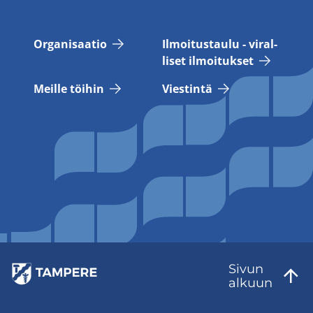
Or­ga­ni­saa­tio
Il­moi­tus­tau­lu - vi­ral­
li­set il­moi­tuk­set
Meil­le töi­hin
Vies­tin­tä
Sivun
al­kuun