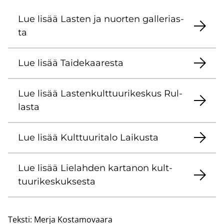
Lue lisää Las­ten ja nuor­ten gal­le­rias­
ta
Lue lisää Tai­de­kaa­res­ta
Lue lisää Las­ten­kult­tuu­ri­kes­kus Rul­
las­ta
Lue lisää Kult­tuu­ri­ta­lo Lai­kus­ta
Lue lisää Lie­lah­den kar­ta­non kult­
tuu­ri­kes­kuk­ses­ta
Teksti:
Merja Kostamovaara