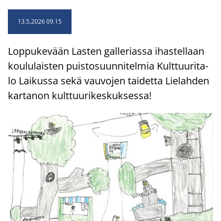
13.5.2026 09.15
Lop­pu­ke­vään Las­ten gal­le­rias­sa ihas­tel­laan
kou­lu­lais­ten puis­to­suun­ni­tel­mia Kult­tuu­ri­ta­
lo Lai­kus­sa sekä vau­vo­jen tai­det­ta Lie­lah­den
kar­ta­non kult­tuu­ri­kes­kuk­ses­sa!