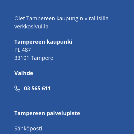
Olet Tampereen kaupungin virallisilla
verkkosivuilla.
Tampereen kaupunki
PL 487
33101 Tampere
Vaihde
Puhelinnumero
03 565 611
Tampereen palvelupiste
Sähköposti