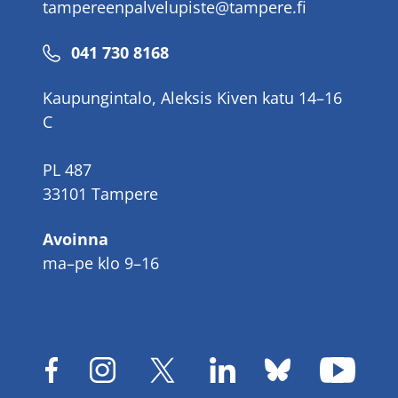
tampereenpalvelupiste@tampere.fi
Puhelinnumero
041 730 8168
Kaupungintalo, Aleksis Kiven katu 14–16
C
PL 487
33101 Tampere
Avoinna
ma–pe klo 9–16