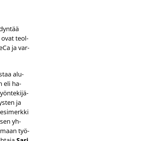
­dyn­tää
a ovat teol­
ReCa ja var­
s­taa alu­
n eli ha­
työntekijä-​
ys­ten ja
 esi­merk­ki
i­sen yh­
a­maan työ­
h­ta­ja
Sari