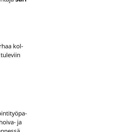
r­haa kol­
tu­le­viin
in­ti­työ­pa­
hoiva-​ ja
en­nes­sä.