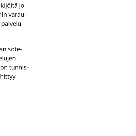
i­jöi­tä jo
min va­rau­
pal­ve­lu­
an sote-​
­lu­jen
a on tun­nis­
hit­tyy