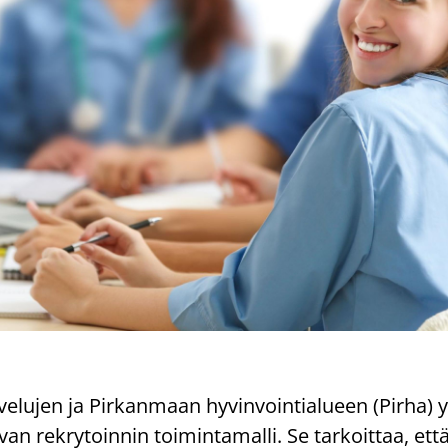
­ve­lu­jen ja Pir­kan­maan hy­vin­voin­tia­lu­een (Pirha) y
van rek­ry­toin­nin toi­min­ta­mal­li. Se tar­koit­taa, ett