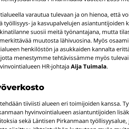
ia­lu­eel­la va­rau­tua tu­le­vaan ja on hie­noa, että 
 työllisyys-​ ja kas­vu­pal­ve­lu­jen asian­tun­ti­joi­den 
ki­na­ti­lan­ne suo­sii meitä työ­nan­ta­ja­na, mutta ti­la
n mer­kit­tä­vää muu­tos­ta lä­hi­vuo­si­na. Myös osaa­mi
ia­lu­een hen­ki­lös­tön ja asuk­kai­den kan­nal­ta erit­t
, jotta me­nes­tym­me teh­tä­vis­säm­me myös tu­le­vai
in­voin­tia­lu­een HR-​johtaja
Aija Tui­ma­la
.
yö­ver­kos­to
 teh­dään tii­viis­ti alu­een eri toi­mi­joi­den kans­sa. Ty
­kan­maan hy­vin­voin­tia­lu­een asian­tun­ti­joi­den li­sä
­tok­sia sekä Län­ti­sen Pir­kan­maan työl­li­syy­sa­lue