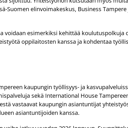
­ta si­joit­tuu. Yh­teis­työ­hön kut­su­taan myös muita a
 Sisä-​Suomen elin­voi­ma­kes­kus, Busi­ness Tam­pe­re 
a voi­daan esi­mer­kik­si ke­hit­tää kou­lu­tus­pol­ku­ja 
eis­työ­tä op­pi­lai­tos­ten kans­sa ja koh­den­taa työl­li­
­pe­reen kau­pun­gin työllisyys-​ ja kas­vu­pal­ve­luis
mis­pal­ve­lu­ja sekä In­ter­na­tio­nal House Tam­pe­reen
es­tä vas­taa­vat kau­pun­gin asian­tun­ti­jat yh­teis­työ
lu­een asian­tun­ti­joi­den kans­sa.