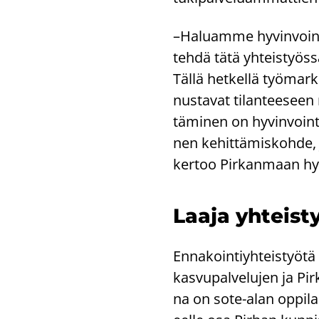
–Ha­luam­me hy­vin­voin­t
tehdä tätä yh­teis­työs­sä
Tällä het­kel­lä työ­mark­
nus­ta­vat ti­lan­tee­see
tä­mi­nen on hy­vin­voin­t
nen ke­hit­tä­mis­koh­de
ker­too Pir­kan­maan hy­v
Laaja yh­teis­t
En­na­koin­tiyh­teis­työ­tä
kas­vu­pal­ve­lu­jen ja Pir
na on sote-​alan op­pi­lai