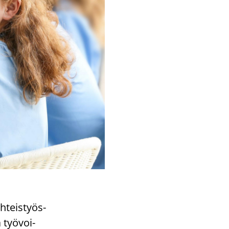
h­teis­työs­
ä työ­voi­