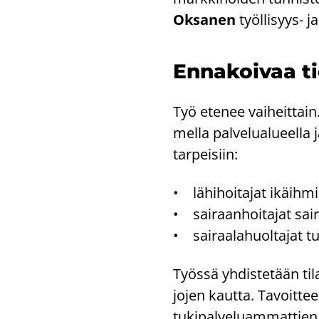
Ok­sa­nen
työllisyys-​ ja
En­na­koi­vaa t
Työ ete­nee vai­heit­tain
mel­la pal­ve­lua­lu­eel­la
tar­pei­siin:
• lä­hi­hoi­ta­jat ikäih­mi
• sai­raan­hoi­ta­jat sai­r
• sai­raa­la­huol­ta­jat tu­
Työs­sä yh­dis­te­tään ti­l
jo­jen kaut­ta. Ta­voit­t
tu­ki­pal­ve­luam­mat­tie