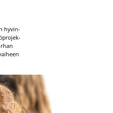
n hy­vin­
ö­pro­jek­
ir­han
 vai­heen