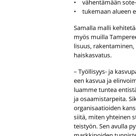
• vä­hen­tä­mään sote-​a
• tu­ke­maan alu­een e
Sa­mal­la malli ke­hi­te­
myös muil­la Tam­pe­reen s
li­suus, ra­ken­ta­mi­nen,
hais­kas­va­tus.
– Työllisyys-​ ja kas­vu­pa
een kas­vua ja elin­voi­m
luam­me tun­tea en­tis­tä
ja osaa­mis­tar­pei­ta. Si
or­ga­ni­saa­tioi­den kan
siitä, miten yh­tei­nen st
teis­työn. Sen avul­la 
mark­ki­noi­den tun­nis­te