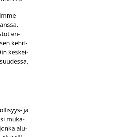
voim­me
kans­sa.
s­tot en­
­sen ke­hit­
äin kes­kei­
­suu­des­sa,
öllisyys-​ ja
k­si mu­ka­
, jonka alu­