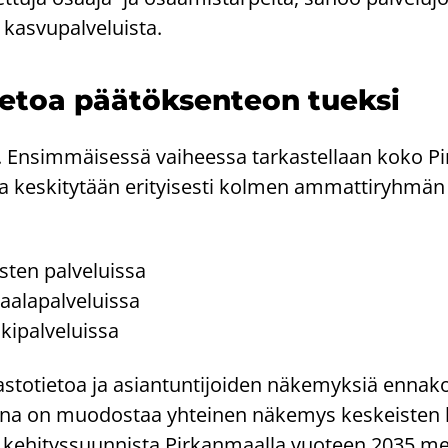
 kas­vu­pal­ve­luis­ta.
ie­toa pää­tök­sen­teon tuek­si
. En­sim­mäi­ses­sä vai­hees­sa tar­kas­tel­laan koko Pi
 ja kes­ki­ty­tään eri­tyi­ses­ti kol­men am­mat­ti­ryh­män 
s­ten pal­ve­luis­sa
aa­la­pal­ve­luis­sa
ki­pal­ve­luis­sa
as­to­tie­toa ja asian­tun­ti­joi­den nä­ke­myk­siä en­na­ko
ee­na on muo­dos­taa yh­tei­nen nä­ke­mys kes­keis­ten 
n ke­hi­tys­suun­nis­ta Pir­kan­maal­la vuo­teen 2035 m