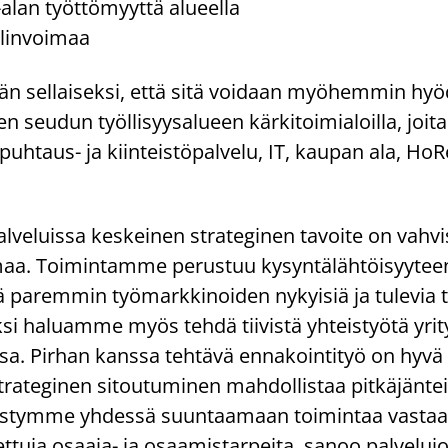
lan työt­tö­myyt­tä alu­eel­la
lin­voi­maa
tään sel­lai­sek­si, että sitä voi­daan myö­hem­min hyö
eu­dun työl­li­syy­sa­lu­een kär­ki­toi­mia­loil­la, joit
 puhtaus-​ ja kiin­teis­tö­pal­ve­lu, IT, kau­pan ala, Ho­
l­ve­luis­sa kes­kei­nen stra­te­gi­nen ta­voi­te on vah­vi
aa. Toi­min­tam­me pe­rus­tuu ky­syn­tä­läh­töi­syy­tee
 pa­rem­min työ­mark­ki­noi­den ny­kyi­siä ja tu­le­via 
ksi ha­luam­me myös tehdä tii­vis­tä yh­teis­työ­tä yri­t
s­sa. Pir­han kans­sa teh­tä­vä en­na­koin­ti­työ on hyvä
ra­te­gi­nen si­tou­tu­mi­nen mah­dol­lis­taa pit­kä­jän­te
pys­tym­me yh­des­sä suun­taa­maan toi­min­taa vas­ta
t­tu­ja osaaja-​ ja osaa­mis­tar­pei­ta, sanoo pal­ve­lu­jo