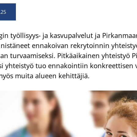
.25
n työllisyys-​ ja kas­vu­pal­ve­lut ja Pir­kan­maa
nis­tä­neet en­na­koi­van rek­ry­toin­nin yh­teis­ty
n tur­vaa­mi­sek­si. Pit­kä­ai­kai­nen yh­teis­työ P
i yh­teis­työ tuo en­na­koin­tiin kon­kreet­ti­sen
yös muita alu­een ke­hit­tä­jiä.