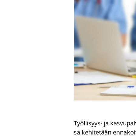
Työllisyys-​ ja kas­vu­pal
sä ke­hi­te­tään en­na­koi­