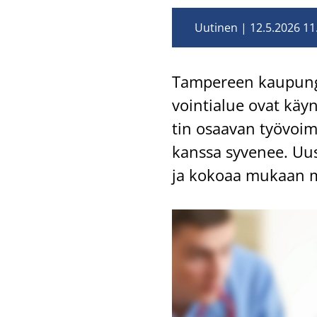
Uutinen
12.5.2026 11
Tam­pe­reen kau­pun­gi
voin­tia­lue ovat käyn­
tin osaa­van työ­voi­ma
kans­sa sy­ve­nee. Uus
ja ko­ko­aa mu­kaan m