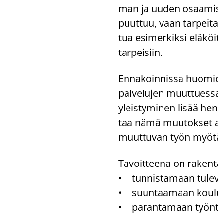
man ja uuden osaa­mi­sen t
puut­tuu, vaan tar­pei­t
tua esi­mer­kik­si elä­köi
tar­pei­siin.
En­na­koin­nis­sa huo­mio
palvelujen muut­tues­sa. E
yleis­ty­mi­nen lisää hen­
taa nämä muu­tok­set ajoi
muut­tu­van työn myöt
Ta­voit­tee­na on ra­ken­t
• tun­nis­ta­maan tu­le­
• suun­taa­maan kou­lu­tu
• pa­ran­ta­maan työn­te­