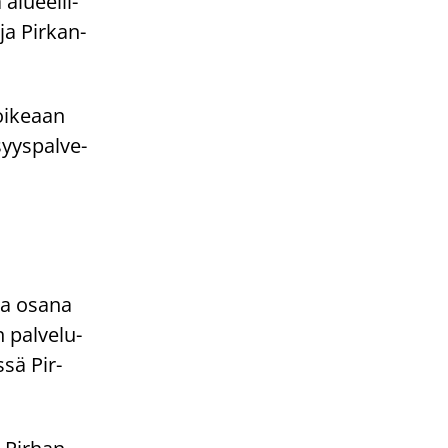
lu­eel­li­
ja Pir­kan­
oi­ke­aan
syys­pal­ve­
­sa osana
 pal­ve­lu­
s­sä Pir­