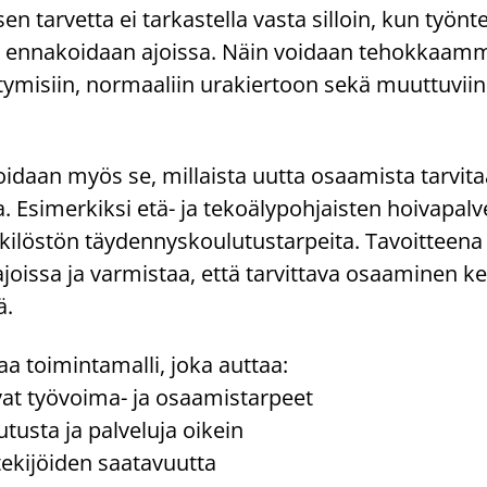
ar­vet­ta ei tar­kas­tel­la vasta sil­loin, kun työn­te­k
a en­na­koi­daan ajois­sa. Näin voi­daan te­hok­kaam­
­ty­mi­siin, nor­maa­liin ura­kier­toon sekä muut­tu­viin 
i­daan myös se, mil­lais­ta uutta osaa­mis­ta tar­vi­ta
si­mer­kik­si etä- ja te­ko­ä­ly­poh­jais­ten hoi­va­pal­ve
ki­lös­tön täy­den­nys­kou­lu­tus­tar­pei­ta. Ta­voit­tee­n
s­sa ja var­mis­taa, että tar­vit­ta­va osaa­mi­nen ke­
ä.
aa toi­min­ta­mal­li, joka aut­taa:
vat työvoima-​ ja osaa­mis­tar­peet
s­ta ja pal­ve­lu­ja oi­kein
ki­jöi­den saa­ta­vuut­ta