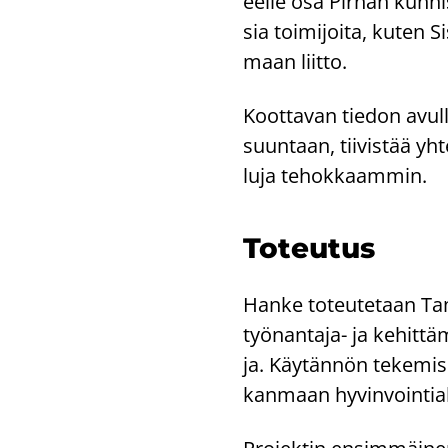
eel­le osa Pir­han kun­nis
sia toi­mi­joi­ta, kuten
maan liit­to.
Koot­ta­van tie­don avul­l
suun­taan, tii­vis­tää yh­t
lu­ja te­hok­kaam­min.
To­teu­tus
Hanke to­teu­te­taan Tam
työnantaja-​ ja ke­hit­tä­
ja. Käy­tän­nön te­ke­mi­s
kan­maan hy­vin­voin­tia­