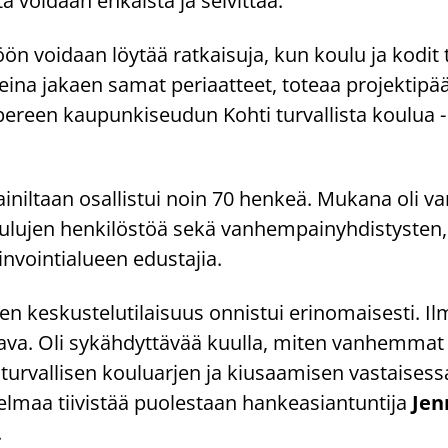
 voi­daan eh­käis­tä ja sel­vit­tää.
öön voi­daan löy­tää rat­kai­su­ja, kun koulu ja kodit t
a ja­kaen samat pe­ri­aat­teet, to­te­aa pro­jek­ti­pääl
­reen kau­pun­ki­seu­dun Kohti tur­val­lis­ta kou­lua -​
i­nil­taan osal­lis­tui noin 70 hen­keä. Mu­ka­na oli 
ou­lu­jen hen­ki­lös­töä sekä van­hem­pai­nyh­dis­tys­ten, 
n­voin­tia­lu­een edus­ta­jia.
 kes­kus­te­lu­ti­lai­suus on­nis­tui erin­omai­ses­ti. Il­ma
ta­va. Oli sy­käh­dyt­tä­vää kuul­la, miten van­hem­mat k
ur­val­li­sen kou­luar­jen ja kiusaa­mi­sen vas­tai­ses­s
l­maa tii­vis­tää puo­les­taan han­ke­asian­tun­ti­ja
Jen
.