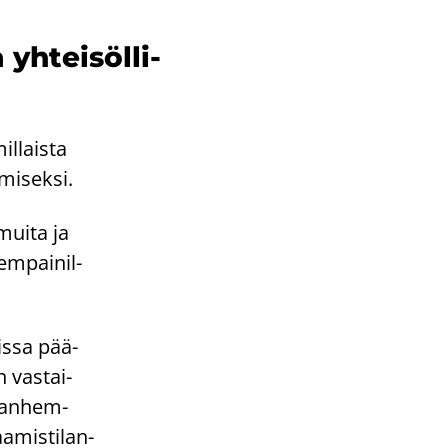
h­tei­söl­li­
il­lais­ta
­mi­sek­si.
 muita ja
em­pai­nil­
ois­sa pää­
 vas­tai­
 van­hem­
­mis­ti­lan­