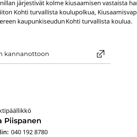
nil­lan jär­jes­ti­vät kolme kiusaa­mi­sen vas­tais­ta han
ton Kohti tur­val­lis­ta kou­lu­pol­kua, Kiusaa­mis­va­p
een kau­pun­ki­seu­dun Kohti tur­val­lis­ta kou­lua.
in kan­nan­ot­toon
ktipäällikkö
a Piis­pa­nen
in:
040 192 8780