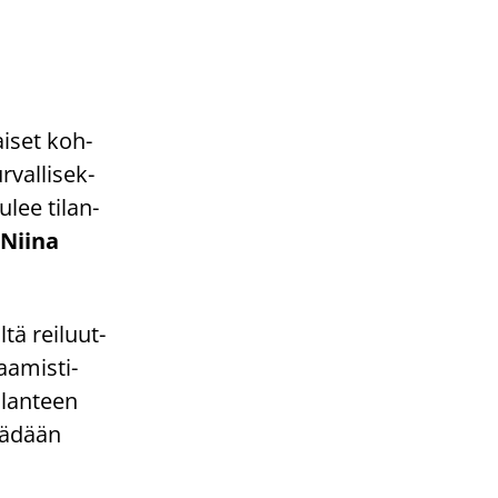
ai­set koh­
­val­li­sek­
ulee ti­lan­
Niina
­tä rei­luut­
a­mis­ti­
i­lan­teen
ää­dään