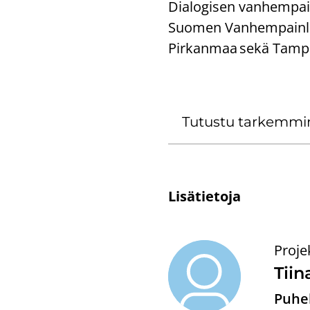
Dia­lo­gi­sen van­hem­pai­
Suo­men Van­hem­pain­lii­
Pirkanmaa sekä Tam­pe­r
Tu­tus­tu tar­kem­m
Li­sä­tie­to­ja
Proje
Tiin
Puhel