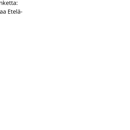
­ket­ta:
aa Etelä-​