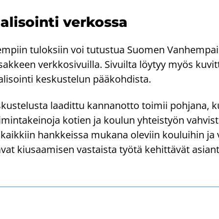
­li­soin­ti ver­kos­sa
em­piin tu­lok­siin voi tu­tus­tua Suo­men Van­hem­pain­
keen verk­ko­si­vuil­la. Si­vuil­ta löy­tyy myös ku­vit­
li­soin­ti kes­kus­te­lun pää­koh­dis­ta.
kus­te­lus­ta laa­dit­tu kan­nan­ot­to toi­mii poh­ja­na, 
min­ta­kei­no­ja ko­tien ja kou­lun yh­teis­työn vah­vis­t
s kaik­kiin hank­keis­sa mu­ka­na ole­viin kou­lui­hin j
a­vat kiusaa­mi­sen vas­tais­ta työtä ke­hit­tä­vät asian­t