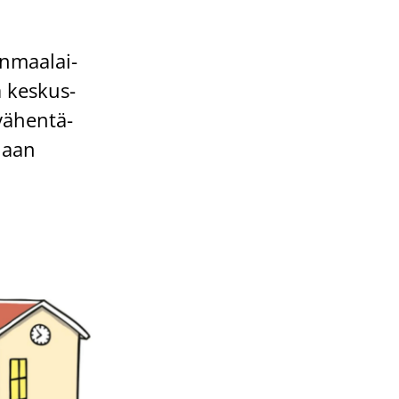
an­maa­lai­
a kes­kus­
vä­hen­tä­
­laan