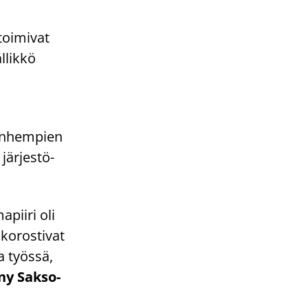
oi­mi­vat
­lik­kö
van­hem­pien
jär­jes­tö­
­pii­ri oli
o­ros­ti­vat
a työs­sä,
ny Sak­so­