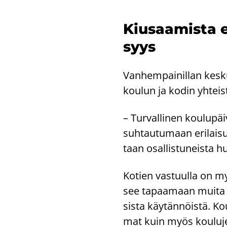
Kiusaa­mis­ta eh
syys
Van­hem­pai­nil­lan kes­kus­
kou­lun ja kodin yh­teis­
– Tur­val­li­nen kou­lu­
suh­tau­tu­maan eri­lai­s
taan osal­lis­tu­neis­ta hu
Ko­tien vas­tuul­la on myö
see ta­paa­maan muita va
sis­ta käy­tän­nöis­tä. K
mat kuin myös kou­lu­jen 