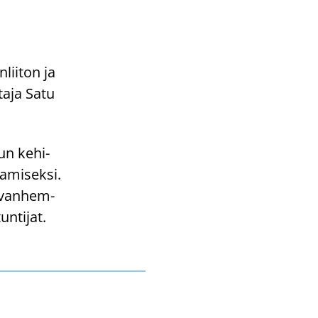
lii­ton ja
ta­ja Satu
kun ke­hi­
a­mi­sek­si.
a van­hem­
un­ti­jat.