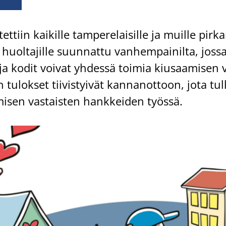
t­tiin kai­kil­le tam­pe­re­lai­sil­le ja muil­le pir­k
a huol­ta­jil­le suun­nat­tu van­hem­pai­nil­ta, joss
ja kodit voi­vat yh­des­sä toi­mia kiusaa­mi­sen 
n tu­lok­set tii­vis­tyi­vät kan­nan­ot­toon, jota tul
­sen vas­tais­ten hank­kei­den työs­sä.