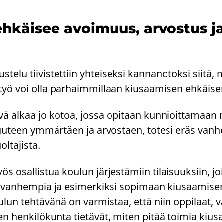
­käi­see avoi­muus, ar­vos­tus ja y
te­lu tii­vis­tet­tiin yh­tei­sek­si kan­na­no­tok­si siitä, m
työ voi olla par­haim­mil­laan kiusaa­mi­sen eh­käi­se
päi­vä alkaa jo kotoa, jossa opi­taan kun­nioit­ta­maan
uu­teen ym­mär­täen ja ar­vos­taen, to­te­si eräs van­h
ol­ta­jis­ta.
s osal­lis­tua kou­lun jär­jes­tä­miin ti­lai­suuk­siin, j
n­hem­pia ja esi­mer­kik­si so­pi­maan kiusaa­mi­sen
ou­lun teh­tä­vä­nä on var­mis­taa, että niin op­pi­laat,
hen­ki­lö­kun­ta tie­tä­vät, miten pitää toi­mia kiusaa