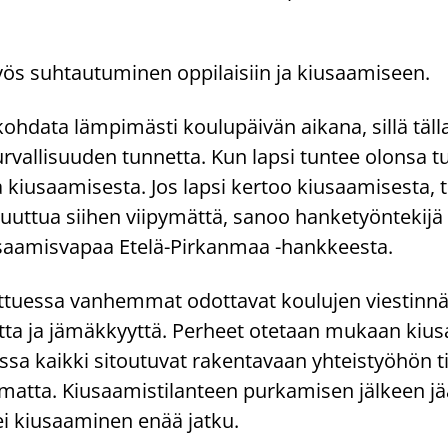
yös suh­tau­tu­mi­nen op­pi­lai­siin ja kiusaa­mi­seen.
oh­da­ta läm­pi­mäs­ti kou­lu­päi­vän ai­ka­na, sillä täl­l
ur­val­li­suu­den tun­net­ta. Kun lapsi tun­tee olon­sa tur
a kiusaa­mi­ses­ta. Jos lapsi ker­too kiusaa­mi­ses­ta, t
uut­tua sii­hen vii­py­mät­tä, sanoo han­ke­työn­te­ki­jä
aa­mis­va­paa Etelä-​Pirkanmaa -​hankkeesta.
­tues­sa van­hem­mat odot­ta­vat kou­lu­jen vies­tin­näl
t­ta ja jä­mäk­kyyt­tä. Per­heet ote­taan mu­kaan kiusa
ossa kaik­ki si­tou­tu­vat ra­ken­ta­vaan yh­teis­työ­hön t
i­mat­ta. Kiusaa­mis­ti­lan­teen pur­ka­mi­sen jäl­keen j
ei kiusaa­mi­nen enää jatku.