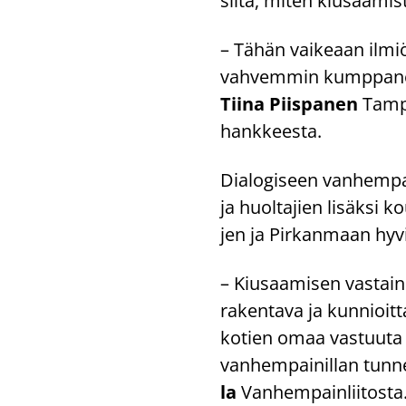
siitä, miten kiusaa­mis­ta
– Tähän vai­ke­aan il­mi­
vah­vem­min kump­pa­nei­n
Tiina Piis­pa­nen
Tam­pe
hankkeesta.
Dia­lo­gi­seen van­hem­pa
ja huol­ta­jien li­säk­si k
jen ja Pir­kan­maan hy­vi
– Kiusaa­mi­sen vas­tai­nen
ra­ken­ta­va ja kun­nioit­
ko­tien omaa vas­tuu­ta t
van­hem­pai­nil­lan tun­ne
la
Van­hem­pain­lii­tos­ta