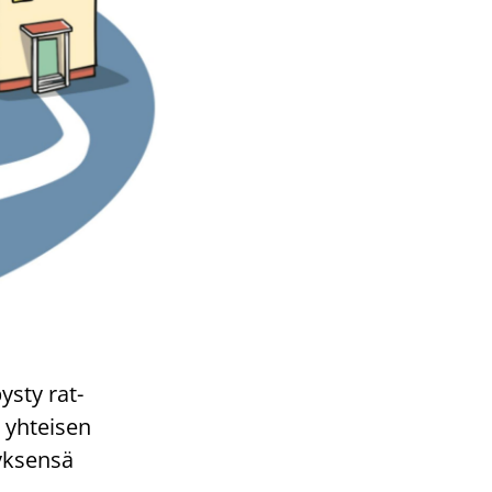
pysty rat­
 yh­tei­sen
k­sen­sä