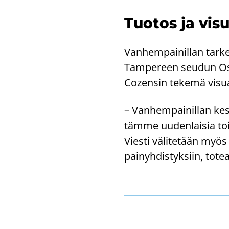
Tuo­tos ja vi­sua
Van­hem­pai­nil­lan tar­k
Tam­pe­reen seu­dun Osak­
Cozensin te­ke­mä vi­sua­
– Van­hem­pai­nil­lan kes­
täm­me uu­den­lai­sia toi­
Vies­ti vä­li­te­tään myö
pai­nyh­dis­tyk­siin, to­te