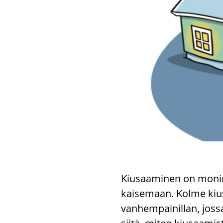
Kiusaa­mi­nen on mo­ni­m
kai­se­maan. Kolme kiusaa
van­hem­pai­nil­lan, jo