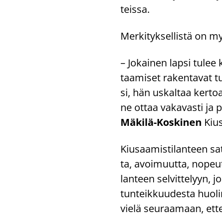
teis­sa.
Mer­ki­tyk­sel­lis­tä on m
– Jo­kai­nen lapsi tulee k
taa­mi­set ra­ken­ta­vat t
si, hän us­kal­taa ker­to
ne ottaa va­ka­vas­ti ja p
Mäkilä-​Koskinen
Kius
Kiusaa­mis­ti­lan­teen sat
ta, avoi­muut­ta, no­peu
lan­teen sel­vit­te­lyyn, j
tun­teik­kuu­des­ta huo­l
vielä seu­raa­maan, ett