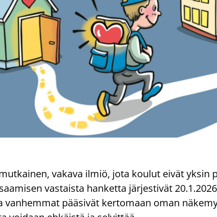
ut­kai­nen, va­ka­va ilmiö, jota kou­lut eivät yksin 
­mi­sen vas­tais­ta han­ket­ta jär­jes­ti­vät 20.1.2026
ssa van­hem­mat pää­si­vät ker­to­maan oman nä­ke­my