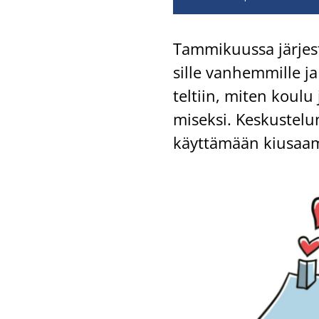
Tam­mi­kuus­sa jär­jes­te
sil­le van­hem­mil­le j
tel­tiin, miten koulu 
mi­sek­si. Kes­kus­te­lu
käyt­tä­mään kiusaa­mi