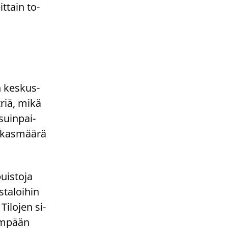
t­tain to­
n kes­kus­
­riä, mikä
suin­pai­
­kas­mää­rä
uis­to­ja
­ta­loi­hin
 Ti­lo­jen si­
sim­pään