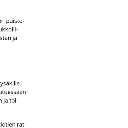
en puis­to­
­ko­lii­
s­tan ja
­sä­kil­le.
eu­tues­saan
 ja toi­
io­tien rat­