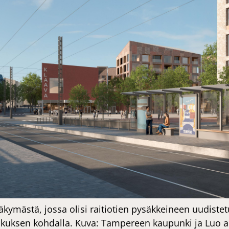
kymästä, jossa olisi raitiotien pysäkkeineen uudist
uksen kohdalla. Kuva: Tampereen kaupunki ja Luo ar