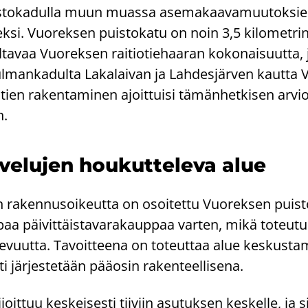
­to­ka­dul­la muun muas­sa ase­ma­kaa­va­muu­tok­sien 
k­si. Vuo­rek­sen puis­to­ka­tu on noin 3,5 ki­lo­met­rin
a­vaa Vuo­rek­sen rai­tio­tie­haa­ran ko­ko­nai­suut­ta, 
­man­ka­dul­ta La­ka­lai­van ja Lah­des­jär­ven kaut­ta 
­tien ra­ken­ta­mi­nen ajoit­tui­si tä­män­het­ki­sen ar­
n.
ve­lu­jen hou­kut­te­le­va alue
pan ra­ken­nusoi­keut­ta on osoi­tet­tu Vuo­rek­sen puis­t
aa päi­vit­täis­ta­va­ra­kaup­paa var­ten, mikä to­teu­t
e­vuut­ta. Ta­voit­tee­na on to­teut­taa alue kes­kus­ta­
ti jär­jes­te­tään pää­osin ra­ken­teel­li­se­na.
joit­tuu kes­kei­ses­ti tii­viin asu­tuk­sen kes­kel­le, ja