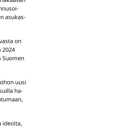
en­nusoi­
en asu­kas­
­vas­ta on
na 2024
s­sä Suo­men
u, johon uusi
­suil­la ha­
n­tu­maan,
a ideoi­ta,