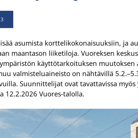
13
lisää asu­mis­ta kort­te­li­ko­ko­nai­suuk­siin, ja 
­taan maan­ta­son lii­ke­ti­lo­ja. Vuo­rek­sen kes­kus­
 ym­pä­ris­tön käyt­tö­tar­koi­tuk­sen muu­tok­sen
u val­mis­te­luai­neis­to on näh­tä­vil­lä 5.2.–
uil­la. Suun­nit­te­li­jat ovat ta­vat­ta­vis­sa myös y
i­na 12.2.2026 Vuores-​talolla.