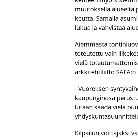
muu­tok­sel­la alu­eel­ta p
keut­ta. Sa­mal­la asu­m
lu­kua ja vah­vis­taa alu­
Ai­em­mas­ta ton­tin­luo­v
to­teu­tet­tu vain lii­ke
vielä to­teu­tu­mat­to­mis­
ark­ki­teh­ti­liit­to SAFA:
- Vuo­rek­sen syn­ty­vai­he
kau­pun­gin­osa pe­rus­tui. 
lu­taan saada vielä puut
yh­dys­kun­ta­suun­nit­te­l
Kil­pai­lun voit­ta­jak­si 