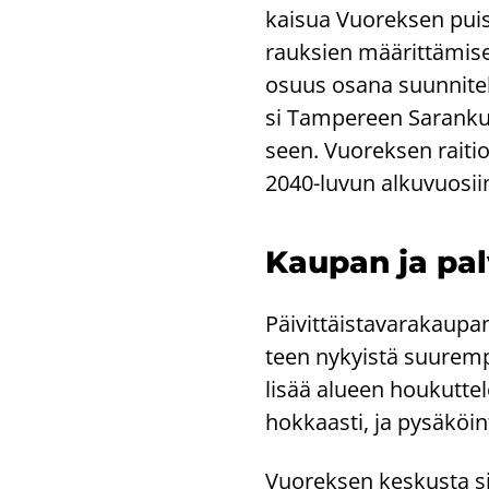
kai­sua Vuo­rek­sen puis
rauk­sien mää­rit­tä­mi­se
osuus osana suun­ni­tel­t
si Tam­pe­reen Sa­ran­kul
seen. Vuo­rek­sen rai­tio
2040-​luvun al­ku­vuo­sii
Kau­pan ja pal­
Päi­vit­täis­ta­va­ra­kau­
teen ny­kyis­tä suu­rem­p
lisää alu­een hou­kut­te­l
hok­kaas­ti, ja py­sä­köin­
Vuo­rek­sen kes­kus­ta si­