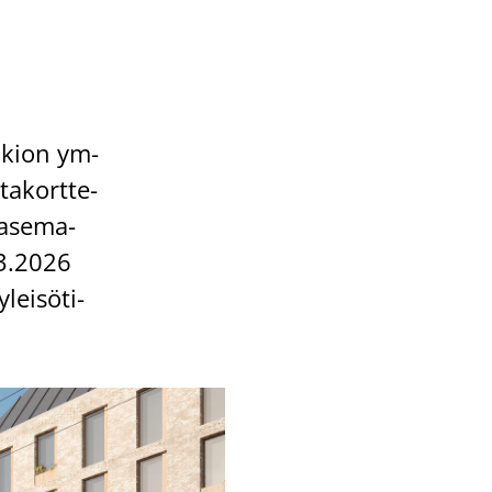
au­kion ym­
ta­kort­te­
 ase­ma­
5.3.2026
lei­sö­ti­