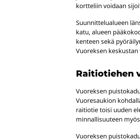
kort­te­liin voi­daan si­jo
Suun­nit­te­lua­lu­een län
ka­tu, alu­een pää­ko­koo­
ken­teen sekä pyö­räi­lyn
Vuo­rek­sen kes­kus­tan vä
Rai­tio­tie­hen 
Vuo­rek­sen puis­to­ka­dun 
Vuo­re­sau­kion koh­dal­la
rai­tio­tie toisi uuden e
min­nal­li­suu­teen myös k
Vuo­rek­sen puis­to­ka­dun 