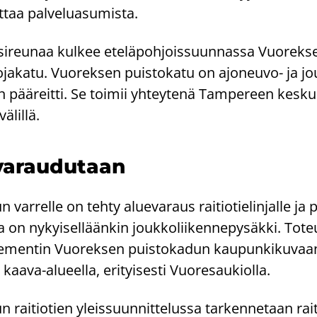
it­taa pal­ve­lua­su­mis­ta.
­si­reu­naa kul­kee ete­lä­poh­jois­suun­nas­sa Vuo­rek­s
ja­ka­tu. Vuo­rek­sen puis­to­ka­tu on ajoneuvo-​ ja jouk
 pää­reit­ti. Se toi­mii yh­tey­te­nä Tam­pe­reen kes­ku
­lil­lä.
va­rau­du­taan
var­rel­le on tehty alue­va­raus rai­tio­tie­lin­jal­le ja py
 on ny­kyi­sel­lään­kin jouk­ko­lii­ken­ne­py­säk­ki. To­t
le­men­tin Vuo­rek­sen puis­to­ka­dun kau­pun­ki­ku­vaan
aava-​alueella, eri­tyi­ses­ti Vuo­re­sau­kiol­la.
rai­tio­tien yleis­suun­nit­te­lus­sa tar­ken­ne­taan rai­t