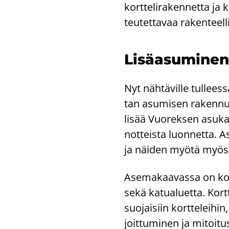
kort­te­li­ra­ken­net­ta 
teu­tet­ta­vaa ra­ken­teel­l
Li­sä­asu­mi­nen
Nyt näh­tä­vil­le tul­le
tan asu­mi­sen ra­ken­nu
lisää Vuo­rek­sen asu­ka
not­teis­ta luon­net­ta.
ja näi­den myötä myös li
Ase­ma­kaa­vas­sa on kolm
sekä ka­tua­luet­ta. Kort­
suo­jai­siin kort­te­lei­hin,
joit­tu­mi­nen ja mi­toi­tu