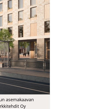
etun asemakaavan
kkitehdit Oy