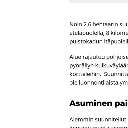
Noin 2,6 heh­taa­rin suun­
ete­lä­puo­lel­la, 8 ki­lo
puis­to­ka­dun itä­puo­lel
Alue ra­jau­tuu poh­joi­s
pyö­räi­lyn kul­ku­väy­lä
kort­te­lei­hin. Suun­nit
ole luon­non­ti­lais­ta ym­
Asu­mi­nen pai­
Ai­em­min suun­ni­tel­lut k
ken­teen myötä ai­em­min