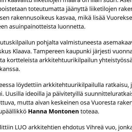
ois­te­taan to­teu­tu­mat­ta jää­nyt­tä lii­ke­ti­lo­jen ra­k
i­sen ra­ken­nusoi­keus kas­vaa, mikä lisää Vuo­rek­s
een asuin­pai­not­teis­ta luon­net­ta.
u­tus­kil­pai­lun poh­jal­ta val­mis­tu­nees­ta ase­ma­kaa
­kes­kus Klaa­va. Tam­pe­reen kau­pun­ki jär­jes­ti vuon­
ta kort­te­leis­ta ark­ki­teh­tuu­ri­kil­pai­lun yh­teis­työ
n kans­sa.
es­sa löy­det­tiin ark­ki­teh­tuu­ri­kil­pai­lul­la rat­kai­s
Uusil­la ideoil­la ja päi­vi­te­tyil­lä suun­nit­te­lu­rat­kai
­tu­va, mutta aivan kes­kei­nen osa Vuo­res­ta ra­ke
u­pääl­lik­kö
Hanna Mon­to­nen
to­te­aa.
va­lit­tiin LUO ark­ki­teh­tien eh­do­tus Vih­reä vuo, jonk