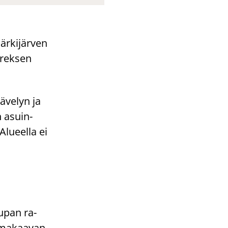
r­ki­jär­ven
o­rek­sen
­ve­lyn ja
in asuin­
lu­eel­la ei
au­pan ra­
­ma­kaa­van