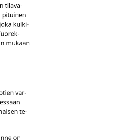
ti­la­va­
 pi­tui­nen
joka kul­ki­
Vuo­rek­
vion mu­kaan
o­tien var­
ues­saan
mai­sen te­
 sinne on