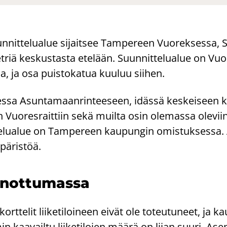
nit­te­lua­lue si­jait­see Tam­pe­reen Vuo­rek­ses­sa, Sä
­met­riä kes­kus­tas­ta ete­lään. Suun­nit­te­lua­lue on Vu
­la, ja osa puis­to­ka­tua kuu­luu sii­hen.
es­sa Asun­ta­maan­rin­tee­seen, idäs­sä kes­kei­seen kä
än Vuo­res­rait­tiin sekä muil­ta osin ole­mas­sa ole­vi
­te­lua­lue on Tam­pe­reen kau­pun­gin omis­tuk­ses­sa. A
pä­ris­töä.
not­tu­mas­sa
ort­te­lit lii­ke­ti­loi­neen eivät ole to­teu­tu­neet, ja k
 kaa­vail­tu lii­ke­ti­lo­jen määrä on liian suuri. Ase