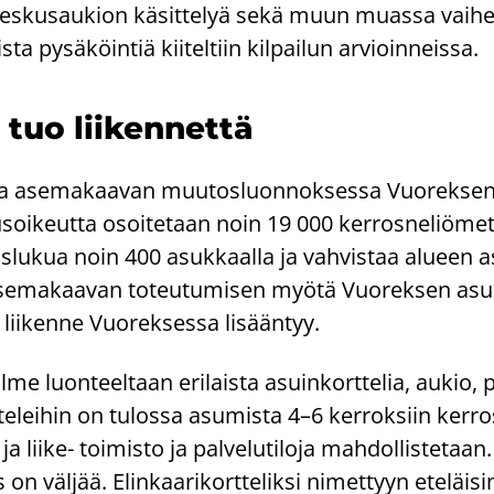
ja kes­kusau­kion kä­sit­te­lyä sekä muun muas­sa vai­hei
is­ta py­sä­köin­tiä kii­tel­tiin kil­pai­lun ar­vioin­neis­sa.
 tuo lii­ken­net­tä
es­sa ase­ma­kaa­van muu­tos­luon­nok­ses­sa Vuo­rek­se
soi­keut­ta osoi­te­taan noin 19 000 ker­ros­ne­liö­met
s­lu­kua noin 400 asuk­kaal­la ja vah­vis­taa alu­een a
 Ase­ma­kaa­van to­teu­tu­mi­sen myötä Vuo­rek­sen asu
i­ken­ne Vuo­rek­ses­sa li­sään­tyy.
e luon­teel­taan eri­lais­ta asuin­kort­te­lia, aukio, p
te­lei­hin on tu­los­sa asu­mis­ta 4–6 ker­rok­siin ker­ros
 ja liike-​ toi­mis­to ja pal­ve­lu­ti­lo­ja mah­dol­lis­te­taan.
s on väl­jää. Elin­kaa­ri­kort­te­lik­si ni­met­tyyn ete­läi­