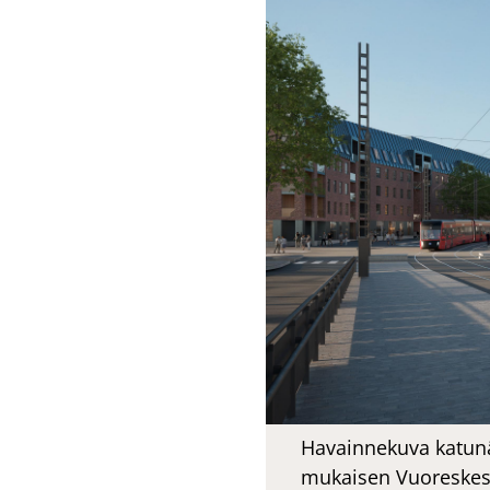
Havainnekuva katunä
mukaisen Vuoreskesk