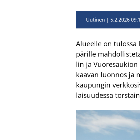
Uutinen
5.2.2026 09.
Alu­eel­le on tu­los­sa 
pä­ril­le mah­dol­lis­te
lin ja Vuo­re­sau­kion
kaa­van luon­nos ja mu
kau­pun­gin verk­ko­si­v
lai­suu­des­sa tors­ta