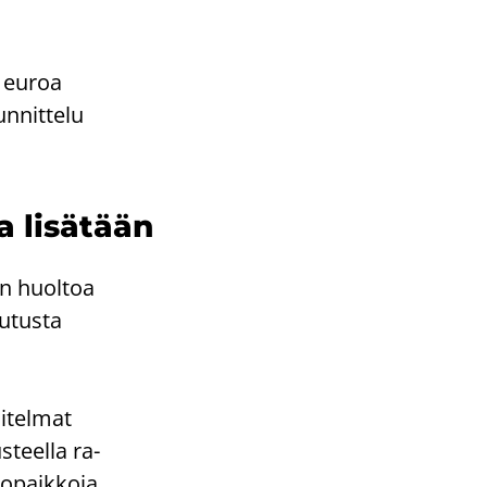
0 euroa
­nit­te­lu
 li­sä­tään
ien huol­toa
u­tus­ta
i­tel­mat
­teel­la ra­
o­paik­ko­ja