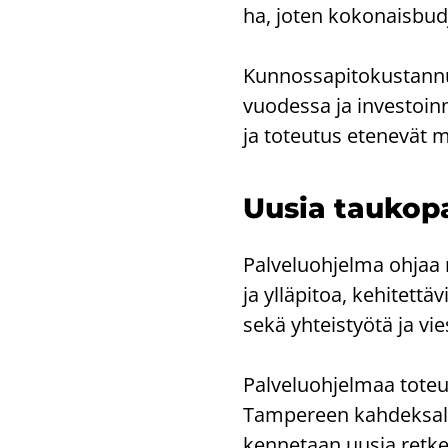
ha, joten ko­ko­nais­bud
Kun­nos­sa­pi­to­kus­tan­
vuo­des­sa ja in­ves­toi
ja to­teu­tus ete­ne­vät mä
Uusia tau­ko­pa
Pal­ve­luoh­jel­ma ohjaa r
ja yl­lä­pi­toa, ke­hi­tet­t
sekä yh­teis­työ­tä ja vies
Pal­ve­luoh­jel­maa to­teu­
Tam­pe­reen kah­dek­sal­le
ken­ne­taan uusia retkeily