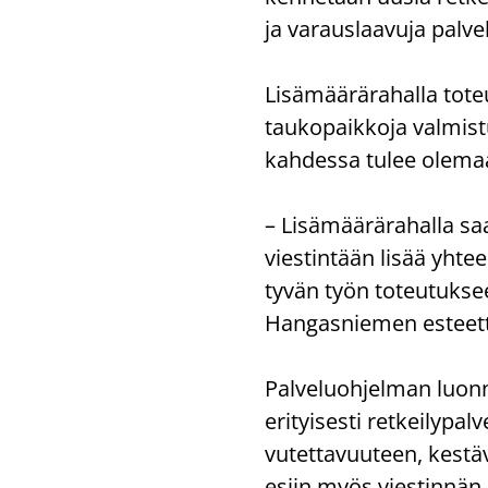
ja va­raus­laa­vu­ja pal­v
Li­sä­mää­rä­ra­hal­la to­t
tau­ko­paik­ko­ja val­mis­
kah­des­sa tulee ole­maa
– Li­sä­mää­rä­ra­hal­la 
vies­tin­tään lisää yh­teen
ty­vän työn to­teu­tuk­see
Han­gas­nie­men es­teet­tö
Pal­ve­luoh­jel­man luon­nos
eri­tyi­ses­ti ret­kei­ly­pal
vu­tet­ta­vuu­teen, kes­tä­
esiin myös vies­tin­nän m