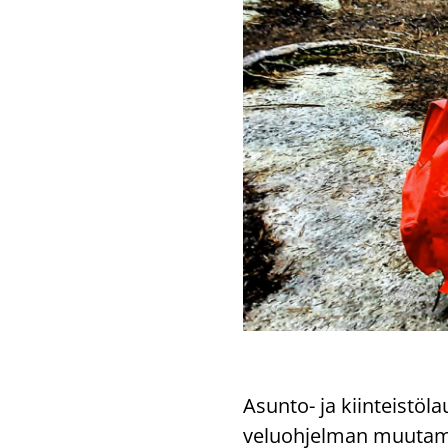
Asunto-​ ja kiin­teis­tö­
ve­luoh­jel­man muu­ta­m