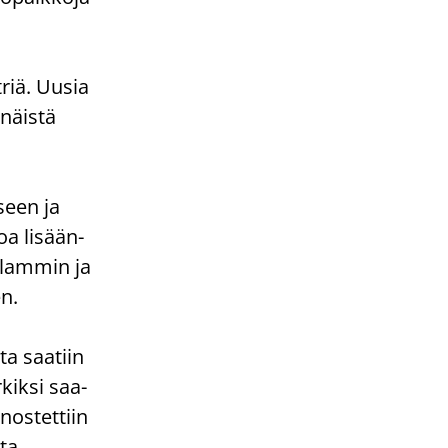
t­riä. Uusia
 näis­tä
­seen ja
toa li­sään­
u­lam­min ja
en.
­ta saa­tiin
r­kik­si saa­
nos­tet­tiin
ta.