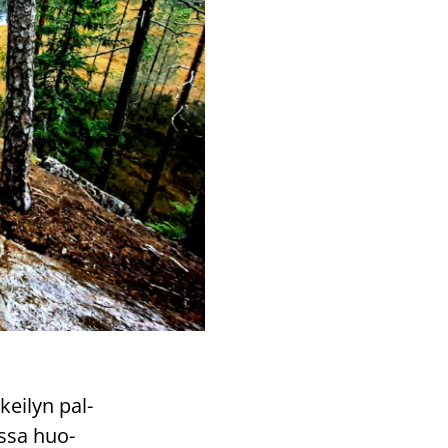
kei­lyn pal­
s­sa huo­