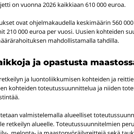
­jet­ti on vuon­na 2026 kaik­ki­aan 610 000 euroa.
nuk­set ovat oh­jel­ma­kau­del­la kes­ki­mää­rin 560 00
n­nit 210 000 euroa per vuosi. Uusien koh­tei­den suun
ä­rä­ra­hoi­tuk­sen mah­dol­lis­ta­mal­la tah­dil­la.
ik­ko­ja ja opas­tus­ta maas­tos­sa
et­kei­lyn ja luon­to­liik­ku­mi­sen koh­tei­den ja reit­t
ä­vien koh­tei­den to­teu­tus­suun­nit­te­lua ja nii­den to­te
­tin­tää.
te­taan val­mis­te­le­mal­la alu­eel­li­set to­teu­tus­suun­n
 ret­kei­lyn alu­eel­le. To­teu­tus­suun­ni­tel­mien pe­rus
-​, melonta-​ ja maas­to­pyö­räi­ly­reit­te­jä sekä tau­k