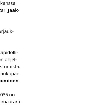
n kans­sa
ta­ri
Jaak­
or­jauk­
pi­dol­li­
on oh­jel­
s­tu­mis­ta.
tau­ko­pai­
o­mi­nen
.
–2035 on
­mää­rä­ra­