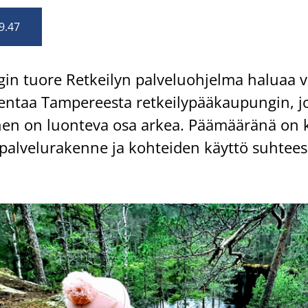
9.47
n tuore Ret­kei­lyn pal­ve­luoh­jel­ma ha­lu­aa 
­taa Tam­pe­rees­ta ret­kei­ly­pää­kau­pun­gin, 
i­nen on luon­te­va osa arkea. Pää­mää­rä­nä on 
n pal­ve­lu­ra­ken­ne ja koh­tei­den käyt­tö suh­tees