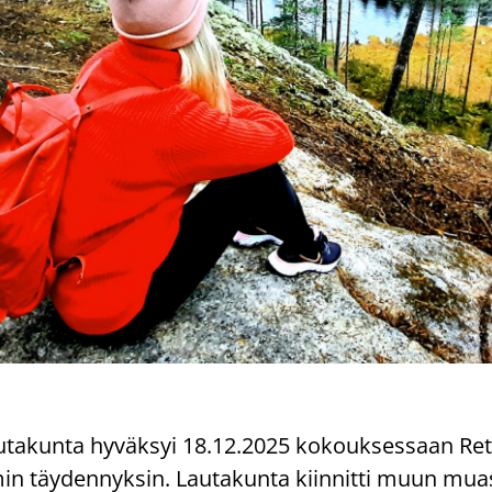
lau­ta­kun­ta hy­väk­syi 18.12.2025 ko­kouk­ses­saan Ret­
in täy­den­nyk­sin. Lau­ta­kun­ta kiin­nit­ti muun mua