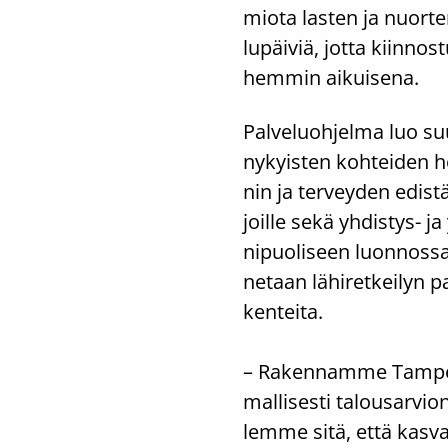
mio­ta las­ten ja nuor­te
lu­päi­viä, jotta kiin­nos­
hem­min ai­kui­se­na.
Pal­ve­luoh­jel­ma luo suun
ny­kyis­ten koh­tei­den h
nin ja ter­vey­den edis­tä
joil­le sekä yhdistys-​ ja 
ni­puo­li­seen luon­nos­s
ne­taan lä­hi­ret­kei­lyn 
ken­tei­ta.
– Ra­ken­nam­me Tam­pe­ree
mal­li­ses­ti ta­lous­ar­vion
lem­me sitä, että kas­va­v