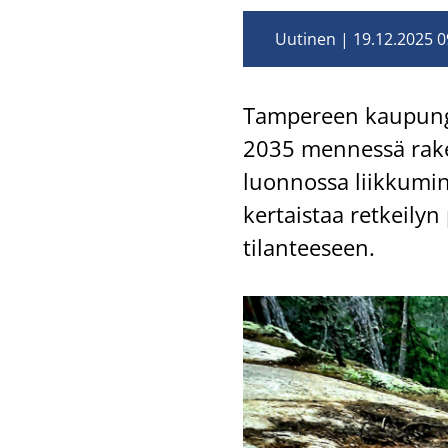
Uutinen
19.12.2025 0
Tam­pe­reen kau­pun­gi
2035 men­nes­sä ra­ken
luon­nos­sa liik­ku­m
ker­tais­taa ret­kei­ly
ti­lan­tee­seen.