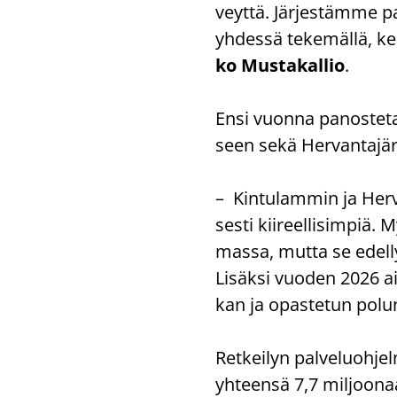
veyt­tä. Jär­jes­täm­me pal
yh­des­sä te­ke­mäl­lä, ke
ko Mus­ta­kal­lio
.
Ensi vuon­na pa­nos­te­ta
seen sekä Her­van­ta­jär­
– Kin­tu­lam­min ja Her­va
ses­ti kii­reel­li­sim­piä.
mas­sa, mutta se edel­lyt­t
Li­säk­si vuo­den 2026 ai­
kan ja opas­te­tun polun 
Ret­kei­lyn pal­ve­luoh­
yh­teen­sä 7,7 mil­joo­n