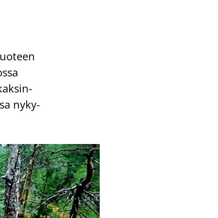
vuo­teen
jossa
kak­sin­
­sa ny­ky­