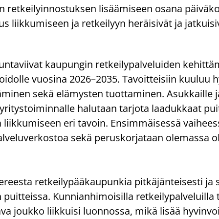
n ret­kei­lyin­nos­tuk­sen li­sää­mi­seen osana päiväkot
tus liik­ku­mi­seen ja ret­kei­lyyn he­räi­si­vät ja jat­kui­
­ta­vii­vat kau­pun­gin ret­kei­ly­pal­ve­lui­den ke­hit­tä­m
oi­dol­le vuo­si­na 2026–2035. Ta­voit­tei­siin kuu­luu h
­mi­nen sekä elä­mys­ten tuot­ta­mi­nen. Asuk­kail­le ja 
yri­tys­toi­min­nal­le ha­lu­taan tar­jo­ta laa­duk­kaat pu
a liik­ku­mi­seen eri ta­voin. En­sim­mäi­ses­sä vai­hees
pal­ve­lu­ver­kos­toa sekä pe­rus­kor­ja­taan ole­mas­sa o
s­ta ret­kei­ly­pää­kau­pun­kia pit­kä­jän­tei­ses­ti ja s
 puit­teis­sa. Kun­nian­hi­moi­sil­la ret­kei­ly­pal­ve­luil­la 
a jouk­ko liik­kui­si luon­nos­sa, mikä lisää hy­vin­voi