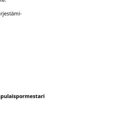
r­jes­tä­mi­
apulaispormestari