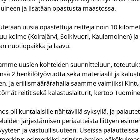
e­lui­neen ja li­sä­tään opas­tus­ta maas­tos­sa.
eu­te­taan uusia opas­tet­tu­ja reit­te­jä noin 10 ki­lo­me
tuu kolme (Koi­ra­jär­vi, Sol­ki­vuo­ri, Kau­la­moi­nen) ja
n nuo­tio­paik­ka ja laavu.
saam­me uusien koh­tei­den suun­nit­te­luun, to­teu­tuk
­sä 2 hen­ki­lö­työ­vuot­ta sekä ma­te­ri­aa­lit ja ka­lus­
n. Ja eril­lis­mää­rä­ra­hal­la saam­me val­miik­si Kin­t
­mät rei­tit sekä ka­las­tus­lai­tu­rit, ker­too Tuo­mi­n
 oli kun­ta­lai­sil­le näh­tä­vil­lä syk­syl­lä, ja pa­lau­tet
­ve­lui­den jär­jes­tä­mi­sen pe­ri­aat­teis­ta liit­tyen esi­me
vyy­teen ja vas­tuul­li­suu­teen. Useis­sa pa­laut­teis­sa 
er­ki­tys esi­mer­kik­si eri­tyis­ryh­mien nä­kö­kul­mas­