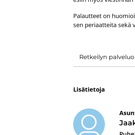
Pa­laut­teet on huo­mioi­tu 
sen pe­ri­aat­tei­ta sekä v
Ret­kei­lyn pal­ve­lu
Li­sä­tie­to­ja
Asunt
Jaak
Puhel