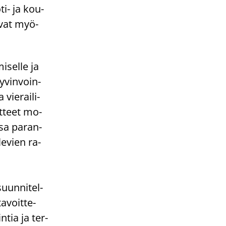
i-​ ja kou­
si­vat myö­
i­sel­le ja
y­vin­voin­
vie­rai­li­
it­teet mo­
­sa pa­ran­
le­vien ra­
uun­ni­tel­
ta­voit­te­
n­tia ja ter­