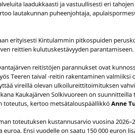
­ve­lui­ta laa­duk­kaas­ti ja vas­tuul­li­ses­ti eri ta­ho­je
r­too lau­ta­kun­nan pu­heen­joh­ta­ja, apu­lais­por­mes­
an eri­tyi­ses­ti Kin­tu­lam­min pit­kos­pui­den pe­rus­k
ven reit­tien ku­lu­tus­kes­tä­vyy­den pa­ran­ta­mi­seen.
n­ta­jär­ven rei­tis­tö­jen pa­ran­nuk­set ovat kun­nos­sa­
 Myös Tee­ren tai­val -​reitin ra­ken­ta­mi­nen val­miik­si 
ää vi­reil­lä ole­van ul­koi­lu­reit­ti­toi­mi­tuk­sen vah­vi
ka­na Kau­ka­jär­ven Sol­ki­vuo­reen on suun­nit­teil­la 
to­teu­tus, ker­too met­sä­ta­lous­pääl­lik­kö
Anne Tu
jel­man to­teu­tuk­sen kus­tan­nusar­vio vuo­si­na 2026
aa euroa. Ensi vuo­del­le on saatu 150 000 euron li­sä