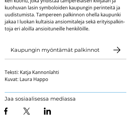
ken kuohu, joka yh­dis­tää tam­pe­re­lai­sen ki­vi­ja­lan ja
kuo­hu­van lasin sym­bo­loi­den kau­pun­gin pe­rin­tei­tä ja
uu­dis­tu­mis­ta. Tam­pe­reen pal­kin­non ohel­la kau­pun­ki
jakaa I luo­kan kul­tai­sia an­sio­mi­ta­le­ja sekä eri­tyis­pal­kin­
to­ja eri aloil­la an­sioi­tu­neil­le hen­ki­löil­le.
Kau­pun­gin myön­tä­mät pal­kin­not
Teksti:
Katja Kannonlahti
Kuvat:
Laura Happo
Jaa sosiaalisessa mediassa