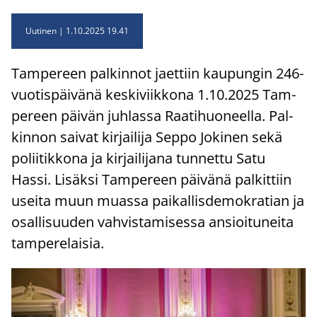
Uutinen
1.10.2025 19.41
Tam­pe­reen pal­kin­not jaet­tiin kau­pun­gin 246-​
vuotispäivänä kes­ki­viik­ko­na 1.10.2025 Tam­
pe­reen päi­vän juh­las­sa Raa­ti­huo­neel­la. Pal­
kin­non sai­vat kir­jai­li­ja Seppo Jo­ki­nen sekä
po­lii­tik­ko­na ja kir­jai­li­ja­na tun­net­tu Satu
Hassi. Li­säk­si Tam­pe­reen päi­vä­nä pal­kit­tiin
usei­ta muun muas­sa pai­kal­lis­de­mo­kra­tian ja
osal­li­suu­den vah­vis­ta­mi­ses­sa an­sioi­tu­nei­ta
tam­pe­re­lai­sia.