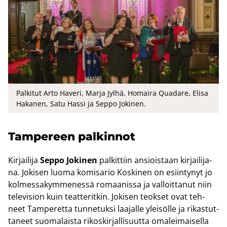
Palkitut Arto Haveri, Marja Jylhä, Homaira Quadare, Elisa
Hakanen, Satu Hassi ja Seppo Jokinen.
Tam­pe­reen pal­kin­not
Kir­jai­li­ja
Seppo Jo­ki­nen
pal­kit­tiin an­siois­taan kir­jai­li­ja­
na. Jo­ki­sen luoma ko­mi­sa­rio Kos­ki­nen on esiin­ty­nyt jo
kol­mes­sa­kym­me­nes­sä ro­maa­nis­sa ja val­loit­ta­nut niin
te­le­vi­sion kuin teat­te­rit­kin. Jo­ki­sen teok­set ovat teh­
neet Tam­pe­ret­ta tun­ne­tuk­si laa­jal­le ylei­söl­le ja ri­kas­tut­
ta­neet suo­ma­lais­ta ri­kos­kir­jal­li­suut­ta oma­lei­mai­sel­la