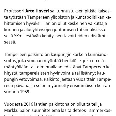
Pro­fes­so­ri
Arto Ha­ve­ri
sai tun­nus­tuk­sen pit­kä­ai­kai­ses­
ta työs­tään Tam­pe­reen yli­opis­ton ja kun­ta­po­li­tii­kan ke­
hit­tä­mi­sen hy­väk­si. Hän on ollut kes­kei­nen vai­kut­ta­ja
kun­tien ja alueyh­tei­sö­jen joh­ta­mi­sen tut­ki­muk­ses­sa
sekä YK:n kes­tä­vän ke­hi­tyk­sen ta­voit­tei­den edis­tä­mi­
ses­sä.
Tam­pe­reen pal­kin­to on kau­pun­gin kor­kein kun­nia­no­
soi­tus, joka voi­daan myön­tää hen­ki­löl­le, joka on elä­
män­työl­lään tai toi­min­nal­laan edis­tä­nyt Tam­pe­reen ke­
hi­tys­tä, tam­pe­re­lais­ten hy­vin­voin­tia tai li­sän­nyt kau­
pun­gin ve­to­voi­maa. Pal­kin­to jae­taan vuo­sit­tain Tam­pe­
reen päi­vä­nä, ja se on myön­net­ty en­sim­mäi­sen ker­ran
vuon­na 1959.
Vuo­des­ta 2016 läh­tien pal­kin­to­na on ollut tai­tei­li­ja
Mark­ku Salon suun­nit­te­le­ma la­si­tai­de­teos Tam­mer­kos­