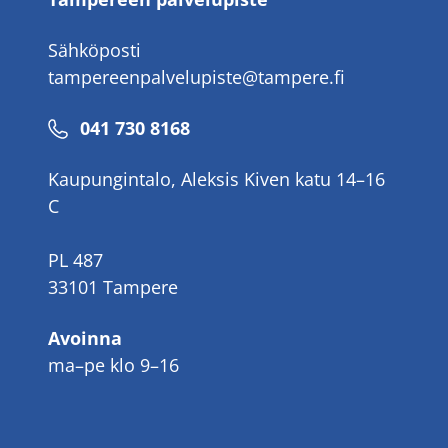
Sähköposti
tampereenpalvelupiste@tampere.fi
Puhelinnumero
041 730 8168
Kaupungintalo, Aleksis Kiven katu 14–16
C
PL 487
33101 Tampere
Avoinna
ma–pe klo 9–16