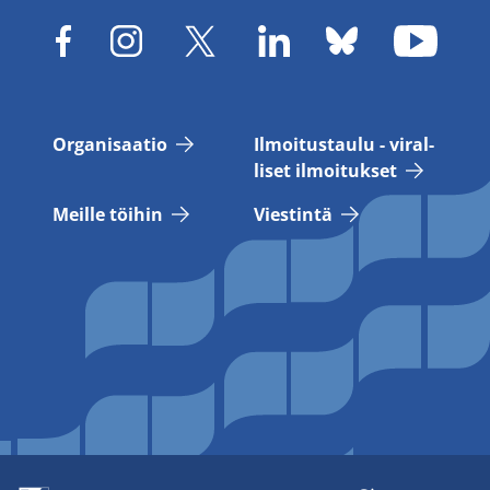
Or­ga­ni­saa­tio
Il­moi­tus­tau­lu - vi­ral­
li­set il­moi­tuk­set
Meil­le töi­hin
Vies­tin­tä