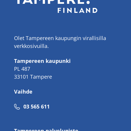
Olet Tampereen kaupungin virallisilla
verkkosivuilla.
Tampereen kaupunki
PL 487
33101 Tampere
Vaihde
Puhelinnumero
03 565 611
Tampereen palvelupiste