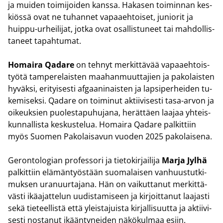
ja mui­den toi­mi­joi­den kans­sa. Ha­ka­sen toi­min­nan kes­
kiös­sä ovat ne tu­han­net va­paa­eh­toi­set, ju­nio­rit ja
huippu-​urheilijat, jotka ovat osal­lis­tu­neet tai mah­dol­lis­
ta­neet ta­pah­tu­mat.
Ho­mai­ra Qa­da­re
on teh­nyt mer­kit­tä­vää va­paa­eh­tois­
työ­tä tam­pe­re­lais­ten maa­han­muut­ta­jien ja pa­ko­lais­ten
hy­väk­si, eri­tyi­ses­ti af­gaa­ni­nais­ten ja lap­si­per­hei­den tu­
ke­mi­sek­si. Qa­da­re on toi­mi­nut ak­tii­vi­ses­ti tasa-​arvon ja
oi­keuk­sien puo­les­ta­pu­hu­ja­na, he­rät­täen laa­jaa yh­teis­
kun­nal­lis­ta kes­kus­te­lua. Ho­mai­ra Qa­da­re pal­kit­tiin
myös Suo­men Pa­ko­lai­sa­vun vuo­den 2025 pa­ko­lai­se­na.
Ge­ron­to­lo­gian pro­fes­so­ri ja tie­to­kir­jai­li­ja
Marja Jylhä
pal­kit­tiin elä­män­työs­tään suo­ma­lai­sen van­huus­tut­ki­
muk­sen ura­nuur­ta­ja­na. Hän on vai­kut­ta­nut mer­kit­tä­
väs­ti ikä­ajat­te­lun uu­dis­ta­mi­seen ja kir­joit­ta­nut laa­jas­ti
sekä tie­teel­lis­tä että yleis­ta­juis­ta kir­jal­li­suut­ta ja ak­tii­vi­
ses­ti nos­ta­nut ikään­ty­nei­den nä­kö­kul­maa esiin.