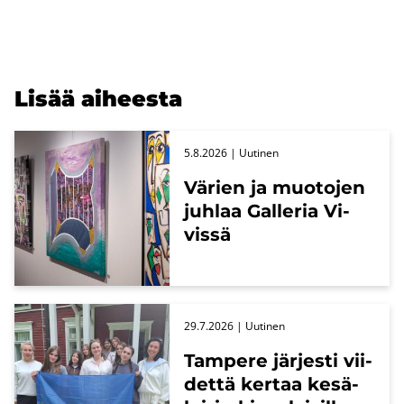
Lisää ai­hees­ta
5.8.2026
| Uu­ti­nen
Vä­rien ja muo­to­jen
juh­laa Gal­le­ria Vi­
vis­sä
29.7.2026
| Uu­ti­nen
Tam­pe­re jär­jes­ti vii­
det­tä ker­taa ke­sä­