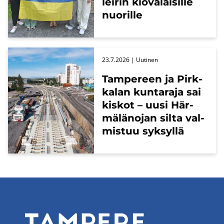
lei­rin kio­va­lai­sil­le
nuo­ril­le
23.7.2026
| Uu­ti­nen
Tam­pe­reen ja Pirk­
ka­lan kun­ta­ra­ja sai
kis­kot – uusi Här­
mä­lä­no­jan silta val­
mis­tuu syk­syl­lä