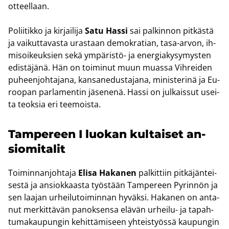
ot­teel­laan.
Po­lii­tik­ko ja kir­jai­li­ja
Satu Hassi
sai pal­kin­non pit­käs­tä
ja vai­kut­ta­vas­ta uras­taan de­mo­kra­tian, tasa-​arvon, ih­
mi­soi­keuk­sien sekä ympäristö-​ ja ener­gia­ky­sy­mys­ten
edis­tä­jä­nä. Hän on toi­mi­nut muun muas­sa Vih­rei­den
pu­heen­joh­ta­ja­na, kan­san­edus­ta­ja­na, mi­nis­te­ri­nä ja Eu­
roo­pan par­la­men­tin jä­se­ne­nä. Hassi on jul­kais­sut usei­
ta teok­sia eri tee­mois­ta.
Tam­pe­reen I luo­kan kul­tai­set an­
sio­mi­ta­lit
Toi­min­nan­joh­ta­ja
Elisa Ha­ka­nen
pal­kit­tiin pit­kä­jän­tei­
ses­tä ja an­siok­kaas­ta työs­tään Tam­pe­reen Py­rin­nön ja
sen laa­jan ur­hei­lu­toi­min­nan hy­väk­si. Ha­ka­nen on an­ta­
nut mer­kit­tä­vän pa­nok­sen­sa elä­vän urheilu-​ ja ta­pah­
tu­ma­kau­pun­gin ke­hit­tä­mi­seen yh­teis­työs­sä kau­pun­gin